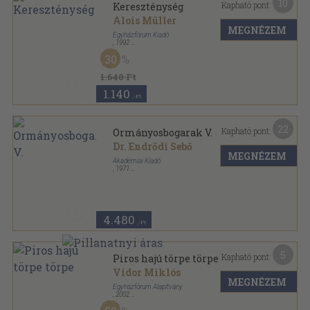
10
Kapható pont:
Kereszténység
Alois Müller
MEGNÉZEM
Egyházfórum Kiadó
,
1992
Ragasztott papírkötés
,
136
oldal
30
Egyházfórum Könyvei sorozat
1.640 Ft
1.140
,-Ft
22
Kapható pont:
Ormányosbogarak V.
Dr. Endrődi Sebő
MEGNÉZEM
Akadémiai Kiadó
,
1971
Ragasztott papírkötés
,
167
oldal
Magyarország állatvilága sorozat
4.480
,-Ft
5
Kapható pont:
Piros hajú törpe törpe
Vidor Miklós
MEGNÉZEM
Egyházfórum Alapítvány
,
2002
Fűzött kemény papírkötés
,
82
oldal
Egyházfórum gyermekkönyvei sorozat