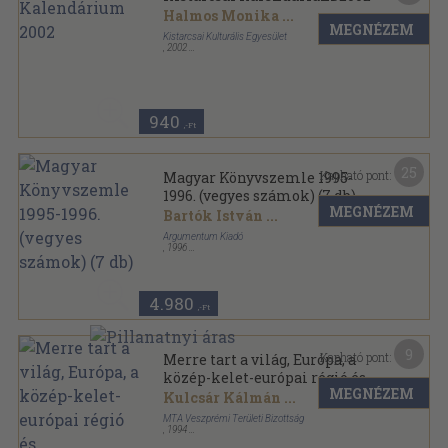
Halmos Monika
...
MEGNÉZEM
Kistarcsai Kulturális Egyesület
,
2002
Ragasztott papírkötés
,
198
oldal
Kistarcsai Kalendárium sorozat
940
,-Ft
25
Kapható pont:
Magyar Könyvszemle 1995-
1996. (vegyes számok) (7 db)
MEGNÉZEM
Bartók István
...
Argumentum Kiadó
,
1996
Könyvkötői kötés
,
893
oldal
Magyar Könyvszemle sorozat
4.980
,-Ft
9
Kapható pont:
Merre tart a világ, Európa, a
közép-kelet-európai régió és
MEGNÉZEM
Magyarország a XX. század
Kulcsár Kálmán
...
végén és a XXI. század elején?
MTA Veszprémi Területi Bizottság
,
1994
Tűzött kötés
,
332
oldal