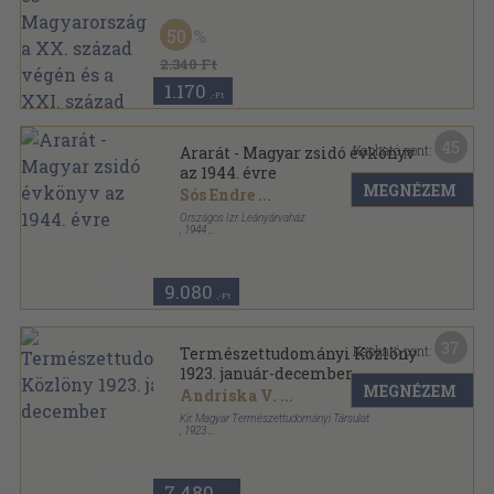
50
2.340 Ft
1.170
,-Ft
45
Kapható pont:
Ararát - Magyar zsidó évkönyv
az 1944. évre
MEGNÉZEM
Sós Endre
...
Országos Izr. Leányárvaház
,
1944
Varrott papírkötés
,
153
oldal
Ararát - Magyar zsidó évkönyv sorozat
9.080
,-Ft
37
Kapható pont:
Természettudományi Közlöny
1923. január-december
MEGNÉZEM
Andriska V.
...
Kir. Magyar Természettudományi Társulat
,
1923
Könyvkötői kötés
,
384
oldal
Természettudományi Közlöny sorozat
7.480