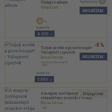
25
Kapható pont:
Ujságiró album
Szép Ernő
...
MEGNÉZEM
Tűzött kötés
,
154
oldal
50
9.800 Ft
4.900
,-Ft
-5 %
Toljuk arrébb a piros bringát! -
Válogatott riportok
MEGNÉZEM
Boros István
Fekete Sas Könyvkiadó Bt.
,
2023
Kartonborított, ragasztott
5.990 Ft
5.690
,-Ft
A magyar zoológusok
Előjegyzem
századelejei mimikri-vitája
mai szemmel
Boros István
,
1960
Tűzött kötés
,
10
oldal