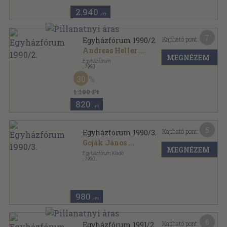
2.940
,-Ft
7
Kapható pont:
Egyházfórum 1990/2.
Andreas Heller
...
MEGNÉZEM
Egyházfórum
,
1990
Ragasztott papírkötés
,
109
oldal
30
Egyházfórum sorozat
1.180 Ft
820
,-Ft
5
Kapható pont:
Egyházfórum 1990/3.
Goják János
...
MEGNÉZEM
Egyházfórum Kiadó
,
1990
Tűzött kötés
,
144
oldal
Egyházfórum sorozat
980
,-Ft
6
Kapható pont:
Egyházfórum 1991/2