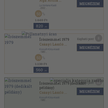
Ágh Attila
...
MEGNÉZEM
La Ventana Kiadó
,
2002
Ragasztott papírkötés
,
255
oldal
50
1.640 Ft
820
,-Ft
8
Kapható pont:
Írószemmel 1979
Csányi László
...
MEGNÉZEM
Kossuth Könyvkiadó
,
1980
Vászon
,
327
oldal
50
Írószemmel sorozat
1.130 Ft
560
,-Ft
12
Kapható pont:
Írószemmel 1979 (dedikált
példány)
MEGNÉZEM
Csányi László
...
Kossuth Könyvkiadó
,
1980
Vászon
,
327
oldal
Írószemmel sorozat