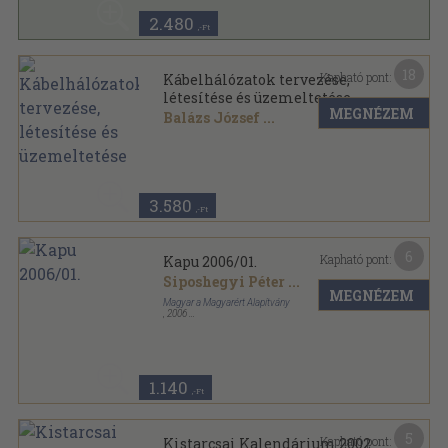
2.480
,-Ft
18
Kapható pont:
Kábelhálózatok tervezése,
létesítése és üzemeltetése
MEGNÉZEM
Balázs József
...
Tűzött kötés
,
178
oldal
3.580
,-Ft
6
Kapható pont:
Kapu 2006/01.
Siposhegyi Péter
...
MEGNÉZEM
Magyar a Magyarért Alapítvány
,
2006
Tűzött kötés
,
80
oldal
Kapu sorozat
1.140
,-Ft
5
Kapható pont:
Kistarcsai Kalendárium 2002