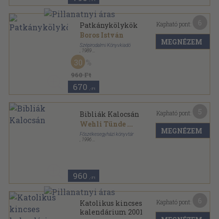
6
Kapható pont:
Patkánykölykök
Boros István
MEGNÉZEM
Szépirodalmi Könyvkiadó
,
1989
Ragasztott papírkötés
,
385
oldal
30
960 Ft
670
,-Ft
5
Kapható pont:
Bibliák Kalocsán
Wehli Tünde
...
MEGNÉZEM
Főszékesegyházi könyvtár
,
1996
Ragasztott papírkötés
,
79
oldal
Miscellanea sorozat
960
,-Ft
6
Kapható pont:
Katolikus kincses
kalendárium 2001