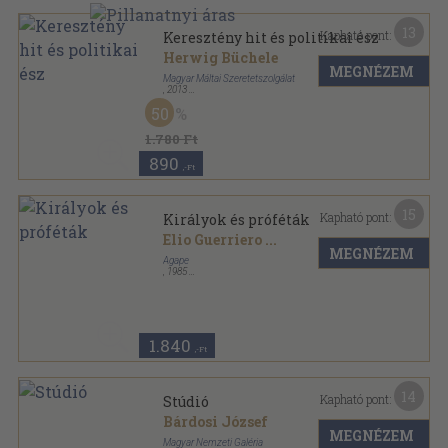
13
Kapható pont:
Keresztény hit és politikai ész
Herwig Büchele
MEGNÉZEM
Magyar Máltai Szeretetszolgálat
,
2013
Fűzött kemény papírkötés
,
470
oldal
50
Máltai könyvek sorozat
1.780 Ft
890
,-Ft
15
Kapható pont:
Királyok és próféták
Elio Guerriero
...
MEGNÉZEM
Agape
,
1985
Fűzött kemény papírkötés
,
118
oldal
A Biblia és története sorozat
1.840
,-Ft
14
Kapható pont:
Stúdió
Bárdosi József
MEGNÉZEM
Magyar Nemzeti Galéria