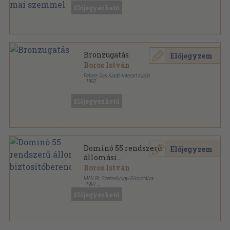
Állattani Közlemények sorozat
Előjegyezhető
Bronzugatás
Előjegyzem
Boros István
Fekete Sas Kiadó-Interart Kiadó
,
1992
Könyvkötői kötés
,
247
oldal
Előjegyezhető
Dominó 55 rendszerű
Előjegyzem
állomási
biztosítóberendezések
Boros István
MÁV Rt. Személyügyi Főosztálya
,
1997
Ragasztott papírkötés
,
165
oldal
Előjegyezhető