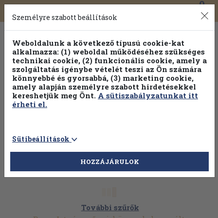
0
Toggle
Főmenü
Könyveink
navigation
Személyre szabott beállítások
Weboldalunk a következő típusú cookie-kat
alkalmazza: (1) weboldal működéséhez szükséges
technikai cookie, (2) funkcionális cookie, amely a
szolgáltatás igénybe vételét teszi az Ön számára
könnyebbé és gyorsabbá, (3) marketing cookie,
amely alapján személyre szabott hirdetésekkel
kereshetjük meg Önt.
A sütiszabályzatunkat itt
érheti el.
Sütibeállítások
HOZZÁJÁRULOK
További szűrők