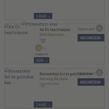
Fűzött kemény papírkötés
,
118
oldal
A Biblia és története sorozat
1.840
,-Ft
8
Kapható pont:
Az Úr tanítványai
Elio Guerriero
...
MEGNÉZEM
Agape
,
1985
Fűzött kemény papírkötés
,
120
oldal
50
A Biblia és története sorozat
1.840 Ft
920
,-Ft
13
Kapható pont:
Keresztény hit és politikai ész
Herwig Büchele
MEGNÉZEM
Egyházfórum Kiadó
,
1991
Ragasztott papírkötés
,
298
oldal
Egyházfórum Könyvei sorozat
1.640
,-Ft