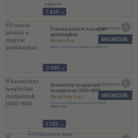
Egyházfórum sorozat
2.840 Ft
1.420
,-Ft
15
Kapható pont:
Francia jelenlét a magyar
gazdaságban
MEGNÉZEM
Milesz Éva
Magyar-Francia Kereskedelmi és Iparkamara
Ragasztott papírkötés
,
201
oldal
2.980
,-Ft
6
Kapható pont:
Keresztény megújulási
mozgalmak (1500-1800)
MEGNÉZEM
Hargittay Emil
...
Szent István Társulat Az Apostoli Szentszék
Könyvkiadója
,
2019
Fűzött kemény papírkötés
,
138
oldal
1.280
,-Ft