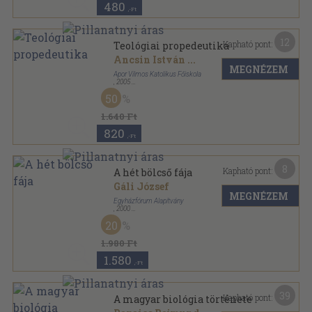
480
,-Ft
12
Kapható pont:
Teológiai propedeutika
Ancsin István
...
MEGNÉZEM
Apor Vilmos Katolikus Főiskola
,
2005
Tűzött kötés
,
48
oldal
50
1.640 Ft
820
,-Ft
8
Kapható pont:
A hét bölcső fája
Gáli József
MEGNÉZEM
Egyházfórum Alapítvány
,
2000
Fűzött kemény papírkötés
,
78
oldal
20
1.980 Ft
1.580
,-Ft
39
Kapható pont:
A magyar biológia története