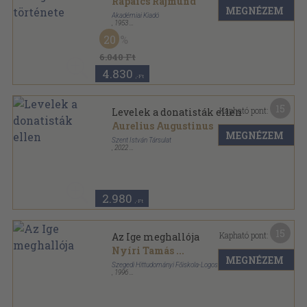
Rapaics Rajmund
MEGNÉZEM
Akadémiai Kiadó
,
1953
Félvászon
,
304
oldal
20
6.040 Ft
4.830
,-Ft
15
Kapható pont:
Levelek a donatisták ellen
Aurelius Augustinus
MEGNÉZEM
Szent István Társulat
,
2022
Fűzött kemény papírkötés
,
375
oldal
Patrisztikus füzetek-Daphnon sorozat
2.980
,-Ft
15
Kapható pont:
Az Ige meghallója
Nyíri Tamás
...
MEGNÉZEM
Szegedi Hittudományi Főiskola-Logos Kiadó
,
1996
Ragasztott papírkötés
,
191
oldal