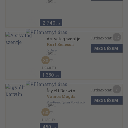
,
1991
Varrott papírkötés
,
333
oldal
2.740
,-Ft
12
Kapható pont:
A sivatag szentje
Kurt Benesch
MEGNÉZEM
Ecclesia
,
1991
Ragasztott papírkötés
,
375
oldal
30
1.940 Ft
1.350
,-Ft
7
Kapható pont:
Így élt Darwin
Vámos Magda
MEGNÉZEM
Móra Ferenc Ifjúsági Könyvkiadó
,
1974
Fűzött kemény papírkötés
,
210
oldal
60
Így élt... sorozat
1.130 Ft
450
,-Ft