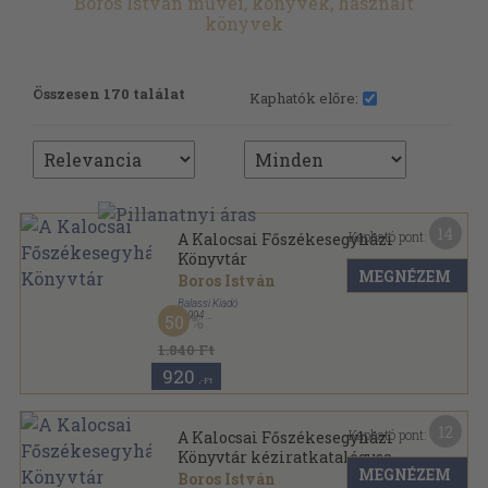
Boros István művei, könyvek, használt
könyvek
Összesen 170 találat
Kaphatók előre:
14
Kapható pont:
A Kalocsai Főszékesegyházi
Könyvtár
MEGNÉZEM
Boros István
Balassi Kiadó
,
1994
50
Ragasztott papírkötés
,
76
oldal
1.840 Ft
920
,-Ft
12
Kapható pont:
A Kalocsai Főszékesegyházi
Könyvtár kéziratkatalógusa
MEGNÉZEM
Boros István