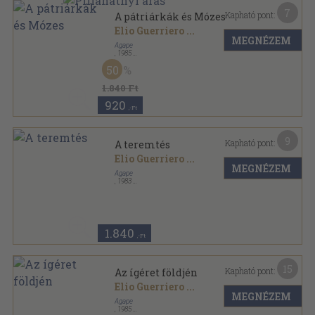
7
Kapható pont:
A pátriárkák és Mózes
Elio Guerriero
...
MEGNÉZEM
Agape
,
1985
Fűzött keménykötés
,
118
oldal
50
A Biblia és története sorozat
1.840 Ft
920
,-Ft
9
Kapható pont:
A teremtés
Elio Guerriero
...
MEGNÉZEM
Agape
,
1983
Fűzött kemény papírkötés
,
54
oldal
A Biblia és története sorozat
1.840
,-Ft
15
Kapható pont:
Az ígéret földjén
Elio Guerriero
...
MEGNÉZEM
Agape
,
1985