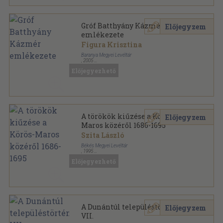
Gróf Batthyány Kázmér
Előjegyzem
emlékezete
Figura Krisztina
Baranya Megyei Levéltár
,
2005
Fűzött kemény papírkötés
,
205
oldal
Előjegyezhető
Baranyai Történelmi Közlemények sorozat
A törökök kiűzése a Körös-
Előjegyzem
Maros közéről 1686-1695
Szita László
Békés Megyei Levéltár
,
1995
Ragasztott papírkötés
,
295
oldal
Előjegyezhető
Forráskiadványok a Békés Megyei Levéltárból
sorozat
A Dunántúl településtörténete
Előjegyzem
VII.