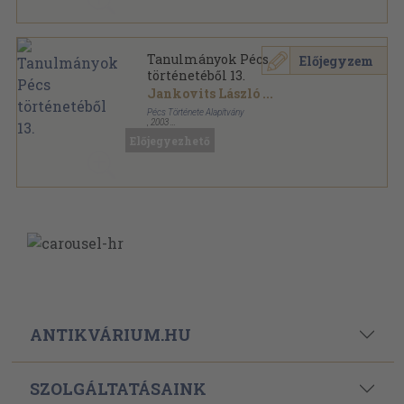
Tanulmányok Pécs
Előjegyzem
történetéből 13.
Jankovits László
...
Pécs Története Alapítvány
,
2003
Ragasztott papírkötés
,
309
oldal
Előjegyezhető
Tanulmányok Pécs történetéből sorozat
ANTIKVÁRIUM.HU
SZOLGÁLTATÁSAINK