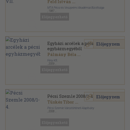
Feld István
...
MTA Pécsi és Veszprémi Akadémiai Bizottsága
,
1987
Tűzött kötés
,
568
oldal
Előjegyezhető
A Dunántúl településtörténete sorozat
Egyházi arcélek a pécsi
Előjegyzem
egyházmegyéből
Pálmány Béla
...
Fény Kft.
,
2009
Ragasztott papírkötés
,
293
oldal
Előjegyezhető
Egyháztörténeti tanulmányok sorozat
Pécsi Szemle 2008/1-4.
Előjegyzem
Tüskés Tibor
...
Pécsi Szemle Várostörténeti Alapítvány
,
2008
Ragasztott papírkötés
,
520
oldal
Pécsi Szemle sorozat
Előjegyezhető