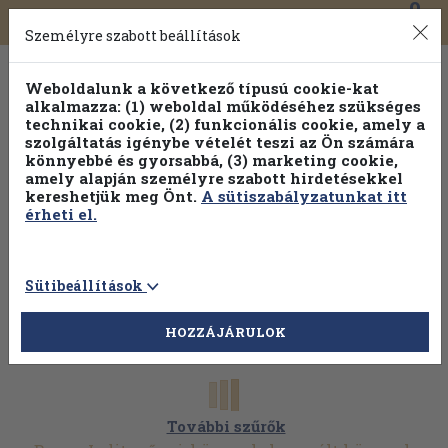
0
Toggle
Főmenü
Könyveink
navigation
Személyre szabott beállítások
Weboldalunk a következő típusú cookie-kat
alkalmazza: (1) weboldal működéséhez szükséges
technikai cookie, (2) funkcionális cookie, amely a
szolgáltatás igénybe vételét teszi az Ön számára
könnyebbé és gyorsabbá, (3) marketing cookie,
amely alapján személyre szabott hirdetésekkel
kereshetjük meg Önt.
A sütiszabályzatunkat itt
érheti el.
Sütibeállítások
HOZZÁJÁRULOK
További szűrők