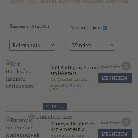
Borsy Judit művei, könyvek, használt könyvek
Összesen 10 találat
Kaphatók előre:
20
Kapható pont:
Gróf Batthyány Kázmér
emlékezete
MEGNÉZEM
Dr. Csorba László
...
Baranya Megyei Levéltár
,
2006
Fűzött kemény papírkötés
,
205
oldal
Baranyai történelmi közlemények - A Baranya Megyei
Levéltár Évkönyve sorozat
3.980
,-Ft
12
Kapható pont:
Baranyai történelmi
közlemények 2.
MEGNÉZEM
Horváth István
...