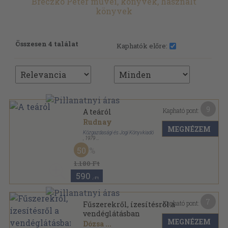
Breczkó Péter művei, könyvek, használt
könyvek
Összesen 4 találat
Kaphatók előre:
9
Kapható pont:
A teáról
Rudnay
MEGNÉZEM
Közgazdasági és Jogi Könyvkiadó
,
1979
Tűzött kötés
,
30
oldal
50
1.180 Ft
590
,-Ft
7
Kapható pont:
Fűszerekről, ízesítésről a
vendéglátásban
MEGNÉZEM
Dózsa
...