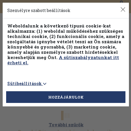
0
Toggle
Főmenü
Könyveink
navigation
Személyre szabott beállítások
Weboldalunk a következő típusú cookie-kat
alkalmazza: (1) weboldal működéséhez szükséges
technikai cookie, (2) funkcionális cookie, amely a
szolgáltatás igénybe vételét teszi az Ön számára
könnyebbé és gyorsabbá, (3) marketing cookie,
Válogasson több mint 30 000 kötet közül
amely alapján személyre szabott hirdetésekkel
Hobbi témakörökben
20% kedvezménnyel!
kereshetjük meg Önt.
A sütiszabályzatunkat itt
érheti el.
Sütibeállítások
HOZZÁJÁRULOK
További szűrők