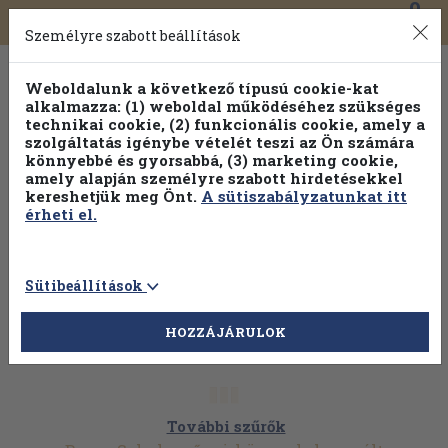
0
Toggle
Főmenü
Könyveink
navigation
Személyre szabott beállítások
Weboldalunk a következő típusú cookie-kat
alkalmazza: (1) weboldal működéséhez szükséges
technikai cookie, (2) funkcionális cookie, amely a
szolgáltatás igénybe vételét teszi az Ön számára
könnyebbé és gyorsabbá, (3) marketing cookie,
amely alapján személyre szabott hirdetésekkel
kereshetjük meg Önt.
A sütiszabályzatunkat itt
érheti el.
Sütibeállítások
HOZZÁJÁRULOK
További szűrők