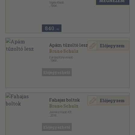
MEGNÉZEM
Vigilia Kiadó
,
1994
Ragasztott papírkötés
,
80
oldal
Vigilia sorozat
840
,-Ft
Apám tűzoltó lesz
Előjegyzem
Bruno Schulz
Európa Könyvkiadó
,
1969
Vászon
,
239
oldal
Előjegyezhető
Fahajas boltok
Előjegyzem
Bruno Schulz
Jelenkor Kiadó Kft.
,
2016
Fűzött kemény papírkötés
,
544
oldal
Előjegyezhető