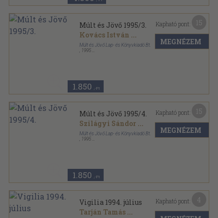
15
Kapható pont:
Múlt és Jövő 1995/3.
Kovács István
...
MEGNÉZEM
Múlt és Jövő Lap- és Könyvkiadó Bt.
,
1995
Ragasztott papírkötés
,
127
oldal
Múlt és Jövő sorozat
1.850
,-Ft
15
Kapható pont:
Múlt és Jövő 1995/4.
Szilágyi Sándor
...
MEGNÉZEM
Múlt és Jövő Lap- és Könyvkiadó Bt.
,
1995
Ragasztott papírkötés
,
122
oldal
Múlt és Jövő sorozat
1.850
,-Ft
4
Kapható pont:
Vigilia 1994. július
Tarján Tamás
...