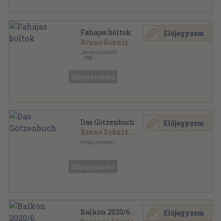
Fahajas boltok
Előjegyzem
Bruno Schulz
Jelenkor Kiadó Kft.
,
1998
Fűzött kemény papírkötés
,
387
oldal
Kiseurópa sorozat
Előjegyezhető
Das Götzenbuch
Előjegyzem
Bruno Schulz
...
Verlag Interpress
Vászon
,
124
oldal
Előjegyezhető
Balkon 2020/6.
Előjegyzem