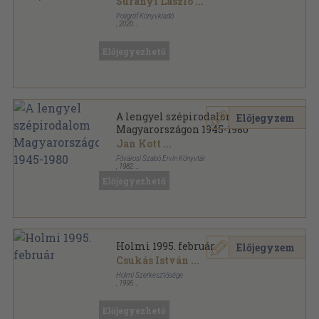
Surányi László
...
Poligráf Könyvkiadó
,
2020
Ragasztott papírkötés
,
42
oldal
Balkon sorozat
Előjegyezhető
A lengyel szépirodalom
Előjegyzem
Magyarországon 1945-1980
Jan Kott
...
Fővárosi Szabó Ervin Könyvtár
,
1982
Ragasztott papírkötés
,
243
oldal
Előjegyezhető
Holmi 1995. február
Előjegyzem
Csukás István
...
Holmi Szerkesztősége
,
1995
Ragasztott papírkötés
,
140
oldal
Holmi sorozat
Előjegyezhető