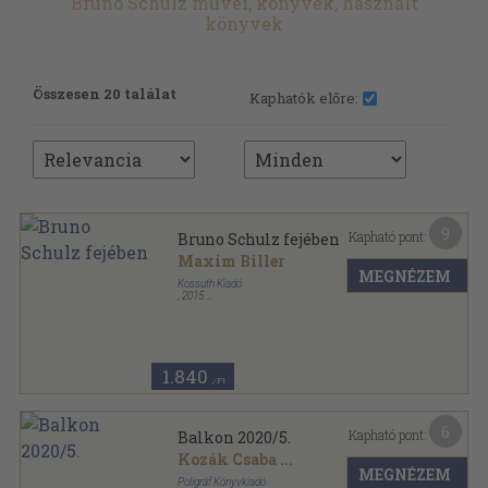
Bruno Schulz művei, könyvek, használt
könyvek
Összesen 20 találat
Kaphatók előre:
9
Kapható pont:
Bruno Schulz fejében
Maxim Biller
MEGNÉZEM
Kossuth Kiadó
,
2015
Fűzött kemény papírkötés
,
71
oldal
1.840
,-Ft
6
Kapható pont:
Balkon 2020/5.
Kozák Csaba
...
MEGNÉZEM
Poligráf Könyvkiadó