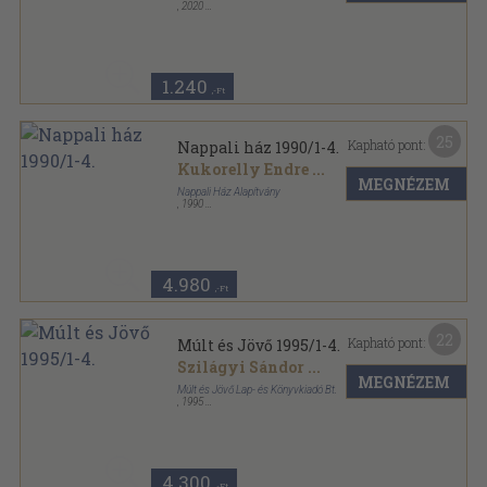
,
2020
Ragasztott papírkötés
,
42
oldal
Balkon sorozat
1.240
,-Ft
25
Kapható pont:
Nappali ház 1990/1-4.
Kukorelly Endre
...
MEGNÉZEM
Nappali Ház Alapítvány
,
1990
Ragasztott papírkötés
,
399
oldal
Nappali ház sorozat
4.980
,-Ft
22
Kapható pont:
Múlt és Jövő 1995/1-4.
Szilágyi Sándor
...
MEGNÉZEM
Múlt és Jövő Lap- és Könyvkiadó Bt.
,
1995
Ragasztott papírkötés
,
489
oldal
Múlt és Jövő sorozat
4.300
,-Ft