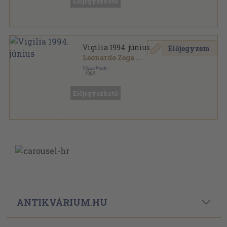
Előjegyezhető
Vigilia 1994. június
Előjegyzem
Leonardo Zega
...
Vigilia Kiadó
,
1994
Ragasztott papírkötés
,
79
oldal
Vigilia sorozat
Előjegyezhető
ANTIKVÁRIUM.HU