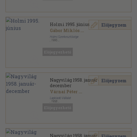
Holmi 1995. június
Előjegyzem
Gábor Miklós
...
Holmi Szerkesztősége
,
1995
Ragasztott papírkötés
,
151
oldal
Holmi sorozat
Előjegyezhető
Nagyvilág 1958. január-
Előjegyzem
december
Várnai Péter
...
Lapkiadó Vállalat
,
1958
Fűzött papírkötés
,
1888
oldal
Előjegyezhető
Nagyvilág sorozat
Nagyvilág 1958. január-
Előjegyzem