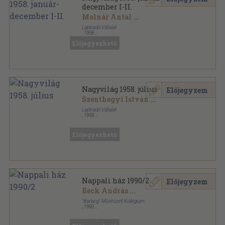
december I-II.
Molnár Antal
...
Lapkiadó Vállalat
,
1958
Könyvkötői kötés
,
1888
oldal
Előjegyezhető
Nagyvilág sorozat
Nagyvilág 1958. július
Előjegyzem
Szenthegyi István
...
Lapkiadó Vállalat
,
1958
Fűzött papírkötés
,
160
oldal
Nagyvilág sorozat
Előjegyezhető
Nappali ház 1990/2
Előjegyzem
Beck András
...
"Barlang" Művészeti Kollégium
,
1990
Ragasztott papírkötés
,
101
oldal
Nappali ház sorozat