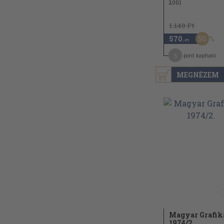
2001
1.140 Ft
50
570
,-Ft
5
pont kapható
MEGNÉZEM
Magyar Grafik
1974/
2.