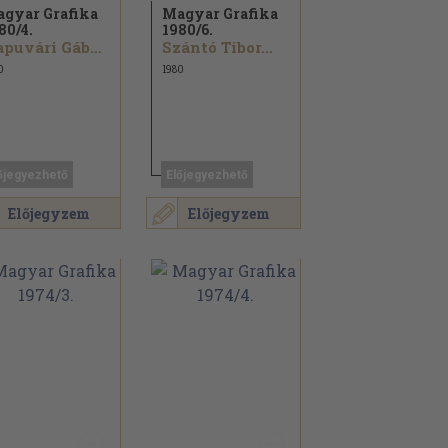
gyar Grafika
Magyar Grafika
80/
4.
1980/
6.
Kapuvári Gábor...
Szántó Tibor...
0
1980
őjegyezhető
Előjegyezhető
Előjegyzem
Előjegyzem