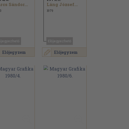
rcs Sándor...
Láng József...
3
1979
őjegyezhető
Előjegyezhető
Előjegyzem
Előjegyzem