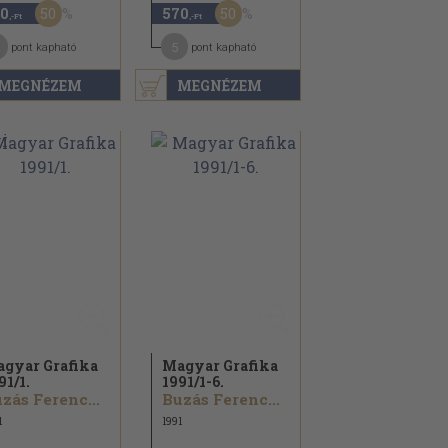
50
50
0
570
,-Ft
,-Ft
5
pont kapható
pont kapható
MEGNÉZEM
MEGNÉZEM
gyar Grafika
Magyar Grafika
91/
1.
1991/
1-6.
zás Ferenc...
Buzás Ferenc...
1
1991