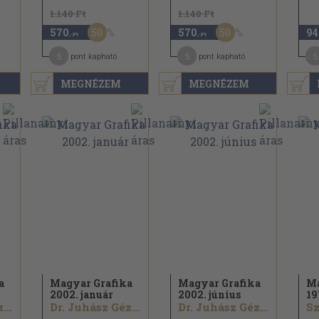
1.140 Ft
1.140 Ft
50
50
570
570
94
,-Ft
,-Ft
5
5
5
pont kapható
pont kapható
MEGNÉZEM
MEGNÉZEM
a
Magyar Grafika
Magyar Grafika
Ma
2002. január
2002. június
19
Dr. Juhász Géza...
Dr. Juhász Géza...
Dr. Juhász Géza...
Sz