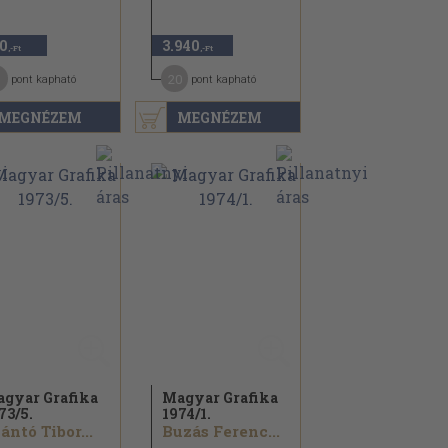
0
3.940
,-Ft
,-Ft
20
pont kapható
pont kapható
MEGNÉZEM
MEGNÉZEM
gyar Grafika
Magyar Grafika
73/
5.
1974/
1.
ántó Tibor...
Buzás Ferenc...