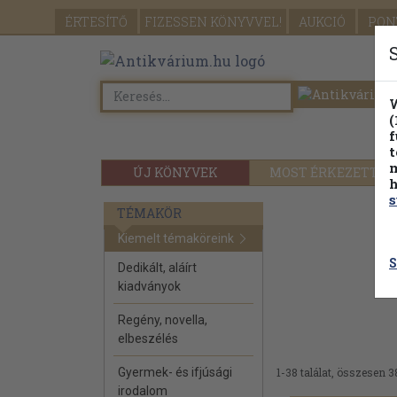
ÉRTESÍTŐ
FIZESSEN
KÖNYVVEL!
AUKCIÓ
PON
W
(
f
t
m
ÚJ KÖNYVEK
MOST ÉRKEZETT
h
s
TÉMAKÖR
Kiemelt témaköreink
S
Dedikált, aláírt
kiadványok
Regény, novella,
elbeszélés
Gyermek- és ifjúsági
1-38 találat, összesen 3
irodalom