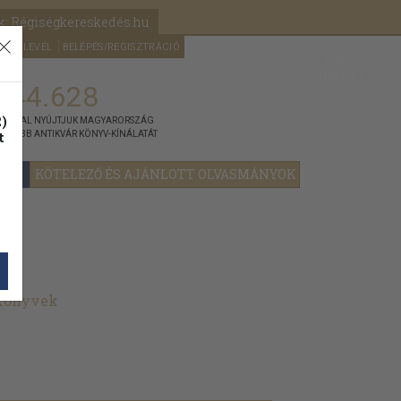
k: Régiségkereskedés.hu
A kosaram
HÍRLEVÉL
BELÉPÉS/REGISZTRÁCIÓ
MÉG
0
5000
Ft
144.628
)
ÁNNYAL NYÚJTJUK MAGYARORSZÁG
t
GYOBB ANTIKVÁR KÖNYV-KÍNÁLATÁT
YOK
KÖTELEZŐ ÉS AJÁNLOTT OLVASMÁNYOK
 könyvek