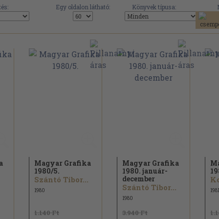
és:
Egy oldalon látható:
Könyvek típusa:
a
Magyar Grafika
Magyar Grafika
Ma
1980/
5.
1980. január-
19
december
Szántó Tibor...
Ko
Szántó Tibor...
1980
198
1980
1.140 Ft
3.940 Ft
1.