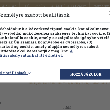
TÁRUHÁZ
ELŐJEGYZÉS
AJÁNDÉKUTALVÁNY
Partnerün
SZÁLLÍTÁS
SEGÍTSÉG
Személyre szabott beállítások
1.
Részletes kereső
Témaköri fa
eboldalunk a következő típusú cookie-kat alkalmazza:
1) weboldal működéséhez szükséges technikai cookie, (2
KIADV
unkcionális cookie, amely a szolgáltatás igénybe vételé
LEGNA
eszi az Ön számára könnyebbé és gyorsabbá, (3)
arketing cookie, amely alapján személyre szabott
PILLANATNYI ÁRAINK
FENNTARTHATÓ OLVASMÁN
irdetésekkel kereshetjük meg Önt.
A
ütiszabályzatunkat itt érheti el.
ütibeállítások
HOZZÁJÁRULOK
Burger László művei, könyvek, használt
8.
1 oldal