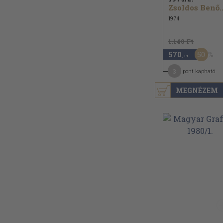
Zsoldos Benő..
1974
1.140 Ft
50
570
,-Ft
3
pont kapható
MEGNÉZEM