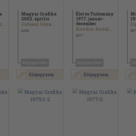
a
Magyar Grafika
Élet és Tudomány
Ma
2002. április
1977. január-
19
december
Dr. Juhász Géza...
Juhász Géza...
Kovács Antal...
2002
197
1977
Előjegyezhető
Előjegyezhető
El
Előjegyzem
Előjegyzem