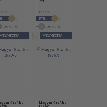
3
1974
140 Ft
1.140 Ft
50
50
0
570
,-Ft
,-Ft
5
pont kapható
pont kapható
MEGNÉZEM
MEGNÉZEM
gyar Grafika
Magyar Grafika
73/
6.
1979/
1.