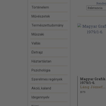
Rendez
Történelem
Művészetek
Természettudomány
Műszaki
Vallás
Életrajz
Háztartástan
Pszichológia
Magyar Grafik
Szerelmes regények
1979/
1-6.
Láng József...
Akció, kaland
1979
Idegennyelv