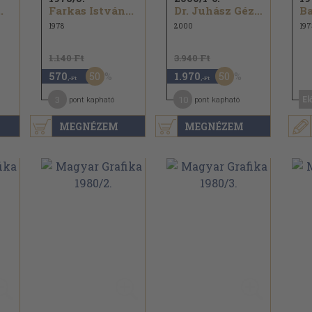
.
Farkas István...
Dr. Juhász Géza...
Ba
1978
2000
197
1.140 Ft
3.940 Ft
50
50
570
1.970
,-Ft
,-Ft
3
10
El
pont kapható
pont kapható
MEGNÉZEM
MEGNÉZEM