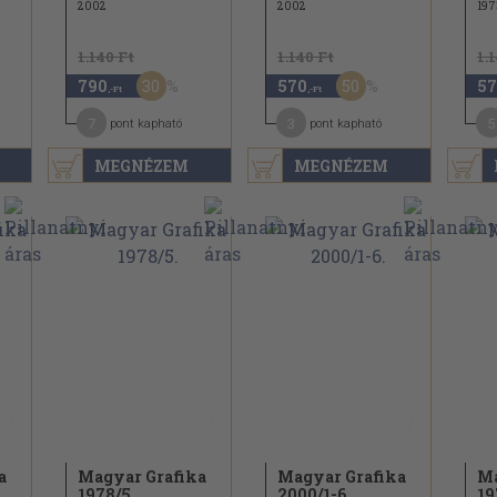
2002
2002
197
1.140 Ft
1.140 Ft
1.
30
50
790
570
57
,-Ft
,-Ft
7
3
5
pont kapható
pont kapható
MEGNÉZEM
MEGNÉZEM
a
Magyar Grafika
Magyar Grafika
Ma
1978/
5.
2000/
1-6.
19