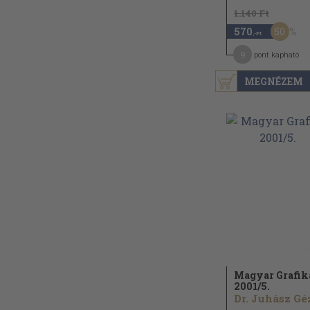
1.140 Ft
50
570
,-Ft
9
pont kapható
MEGNÉZEM
Magyar Grafik
2001/
5.