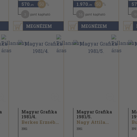
50
50
570
1.970
57
,-Ft
,-Ft
3
16
9
pont kapható
pont kapható
MEGNÉZEM
MEGNÉZEM
a
Magyar Grafika
Magyar Grafika
Ma
1981/
4.
1981/
5.
19
.
Berkes Erzsébet...
Nagy Attila...
Bu
1981
1981
199