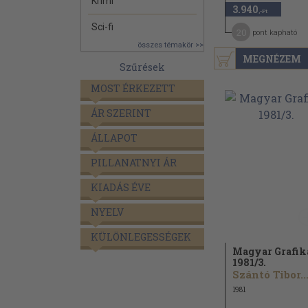
Krimi
3.940
,-Ft
Sci-fi
20
pont kapható
összes témakör >>
MEGNÉZEM
Szűrések
MOST ÉRKEZETT
ÁR SZERINT
ÁLLAPOT
PILLANATNYI ÁR
KIADÁS ÉVE
NYELV
KÜLÖNLEGESSÉGEK
Magyar Grafik
1981/
3.
Szántó Tibor..
1981