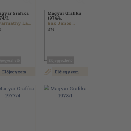
gyar Grafika
Magyar Grafika
74/
3.
1974/
4.
Gyarmathy László...
Bak János...
4
1974
őjegyezhető
Előjegyezhető
Előjegyzem
Előjegyzem