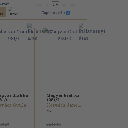
Nézet:
Kaphatók előre:
gyar Grafika
Magyar Grafika
81/
1.
1981/
2.
vács Gyula...
Horváth János...
1
1981
140 Ft
1.140 Ft