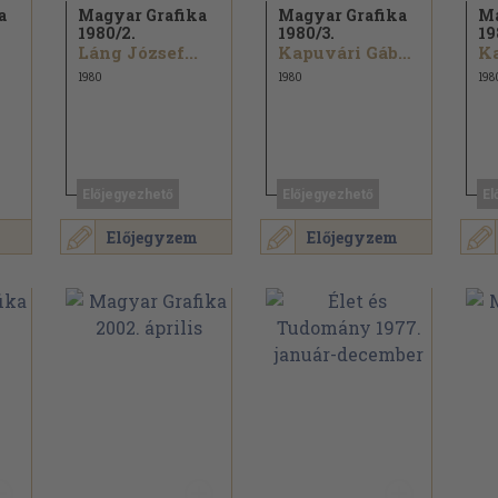
a
Magyar Grafika
Magyar Grafika
Ma
1980/
2.
1980/
3.
19
Láng József...
Kapuvári Gábor...
1980
1980
198
Előjegyezhető
Előjegyezhető
El
Előjegyzem
Előjegyzem