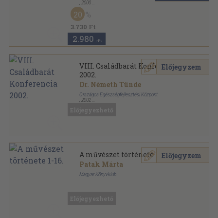
,
2000
Fűzött kemény papírkötés
,
106
oldal
20
3.730 Ft
2.980
,-Ft
VIII. Családbarát Konferencia
Előjegyzem
2002.
Dr. Németh Tünde
Országos Egészségfejlesztési Központ
,
2002
Ragasztott papírkötés
,
73
oldal
Előjegyezhető
A művészet története 1-16.
Előjegyzem
Patak Márta
Magyar Könyvklub
Fűzött keménykötés
,
3358
oldal
A művészet története sorozat
Előjegyezhető