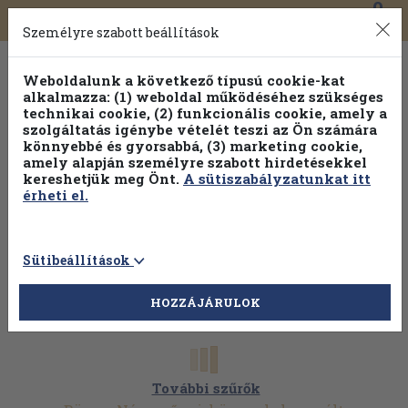
0
Toggle
Főmenü
Könyveink
navigation
Személyre szabott beállítások
Weboldalunk a következő típusú cookie-kat
alkalmazza: (1) weboldal működéséhez szükséges
technikai cookie, (2) funkcionális cookie, amely a
szolgáltatás igénybe vételét teszi az Ön számára
könnyebbé és gyorsabbá, (3) marketing cookie,
amely alapján személyre szabott hirdetésekkel
kereshetjük meg Önt.
A sütiszabályzatunkat itt
érheti el.
Sütibeállítások
HOZZÁJÁRULOK
További szűrők