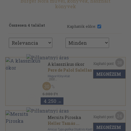
Bürger Nóra művei, könyvek, használt
könyvek
Összesen 4 találat
Kaphatók előre:
38
Kapható pont:
A klasszikus ókor
Pere de Palol Salellas
...
MEGNÉZEM
Magyar Könyvklub
,
2000
Fűzött keménykötés
,
200
oldal
30
A művészet története sorozat
6.080 Ft
4.250
,-Ft
24
Kapható pont:
Mersits Piroska
Heller Tamás
...
MEGNÉZEM
Amicus Typo-grafikai Stúdió és Kiadó Kft.