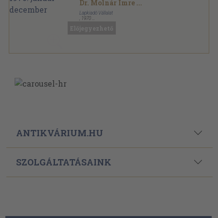
Dr. Molnár Imre
...
Lapkiadó Vállalat
,
1970
Könyvkötői kötés
,
576
oldal
Előjegyezhető
Ipargazdaság sorozat
ANTIKVÁRIUM.HU
SZOLGÁLTATÁSAINK