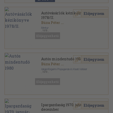
Autóvásárlók kézikönyve
Előjegyzem
1978/II.
Búza Péter
...
Merkur
,
1978
Műanyag kötés
,
168
oldal
Előjegyezhető
Autóvásárlók kézikönyve sorozat
Autós mindentudó 1980
Előjegyzem
Búza Péter
...
Idegenforgalmi Propaganda és Kiadó Vállalat
,
1979
Ragasztott papírkötés
,
168
oldal
Autós mindentudó sorozat
Előjegyezhető
Ipargazdaság 1970. január-
Előjegyzem
december