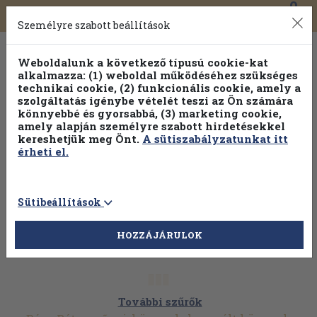
0
Toggle
Főmenü
Könyveink
navigation
Személyre szabott beállítások
Weboldalunk a következő típusú cookie-kat
alkalmazza: (1) weboldal működéséhez szükséges
technikai cookie, (2) funkcionális cookie, amely a
szolgáltatás igénybe vételét teszi az Ön számára
könnyebbé és gyorsabbá, (3) marketing cookie,
Válogasson több mint 30 000 kötet közül
amely alapján személyre szabott hirdetésekkel
Hobbi témakörökben
20% kedvezménnyel!
kereshetjük meg Önt.
A sütiszabályzatunkat itt
érheti el.
Sütibeállítások
HOZZÁJÁRULOK
További szűrők