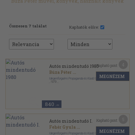
Búza Péter művei, könyvek, használt könyvek
Összesen 7 találat
Kaphatók előre:
4
Kapható pont:
Autós mindentudó 1980
Búza Péter
...
MEGNÉZEM
Idegenforgalmi Propaganda és Kiadó Vállalat
,
1979
Ragasztott papírkötés
,
168
oldal
Autós mindentudó sorozat
840
,-Ft
5
Kapható pont:
Autós mindentudó I.
Fehér Gyula
...
MEGNÉZEM
Idegenforgalmi Propaganda és Kiadó Vállalat