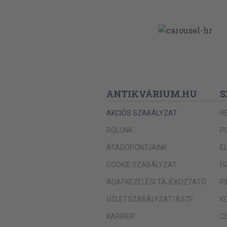
ANTIKVÁRIUM.HU
S
AKCIÓS SZABÁLYZAT
R
RÓLUNK
P
ÁTADÓPONTJAINK
E
COOKIE SZABÁLYZAT
F
ADATKEZELÉSI TÁJÉKOZTATÓ
P
ÜZLETSZABÁLYZAT/ÁSZF
K
KARRIER
C