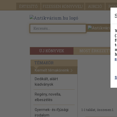
ÉRTESÍTŐ
FIZESSEN
KÖNYVVEL!
AUKCIÓ
PON
W
(
f
t
m
ÚJ KÖNYVEK
MOST ÉRKEZETT
h
s
TÉMAKÖR
Kiemelt témaköreink
S
Dedikált, aláírt
kiadványok
Regény, novella,
elbeszélés
Gyermek- és ifjúsági
1-1 találat, összesen 1.
irodalom