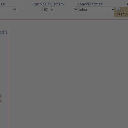
és:
Egy oldalon látható:
Könyvek típusa:
n
Alejo Carpentier...