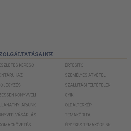
ZOLGÁLTATÁSAINK
ÉSZLETES KERESŐ
ÉRTESÍTŐ
ONTÁRUHÁZ
SZEMÉLYES ÁTVÉTEL
LŐJEGYZÉS
SZÁLLÍTÁSI FELTÉTELEK
IZESSEN KÖNYVVEL!
GYIK
ILLANATNYI ÁRAINK
OLDALTÉRKÉP
ÖNYVFELVÁSÁRLÁS
TÉMAKÖRI FA
SOMAGKÖVETÉS
ÉRDEKES TÉMAKÖREINK