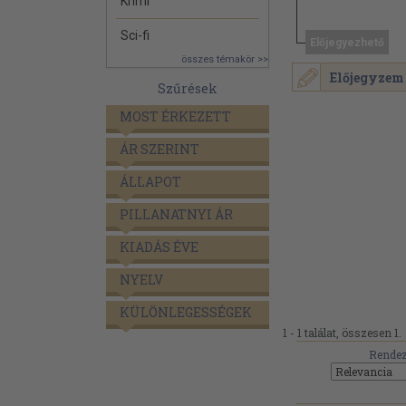
Krimi
Sci-fi
Előjegyezhető
összes témakör >>
Előjegyzem
Szűrések
MOST ÉRKEZETT
ÁR SZERINT
ÁLLAPOT
PILLANATNYI ÁR
KIADÁS ÉVE
NYELV
KÜLÖNLEGESSÉGEK
1 - 1 találat, összesen 1.
Rendez