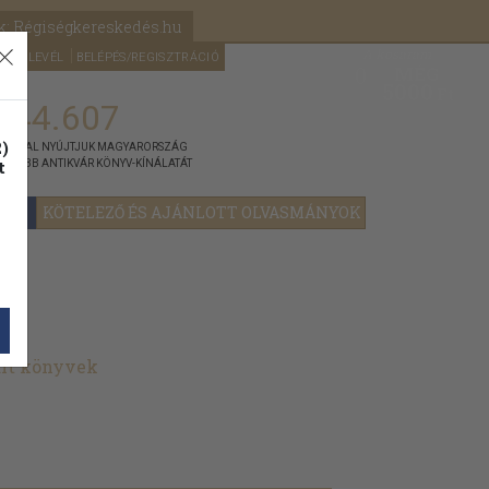
k: Régiségkereskedés.hu
A kosaram
HÍRLEVÉL
BELÉPÉS/REGISZTRÁCIÓ
MÉG
0
5000
Ft
144.607
)
ÁNNYAL NYÚJTJUK MAGYARORSZÁG
t
GYOBB ANTIKVÁR KÖNYV-KÍNÁLATÁT
YOK
KÖTELEZŐ ÉS AJÁNLOTT OLVASMÁNYOK
ált könyvek