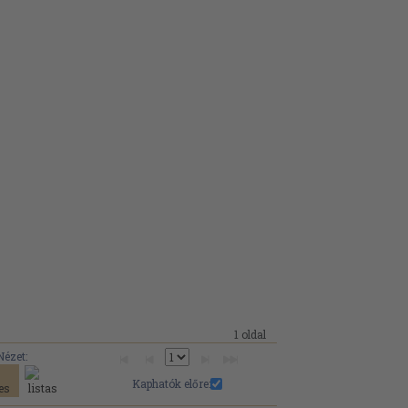
1 oldal
Nézet:
Kaphatók előre: