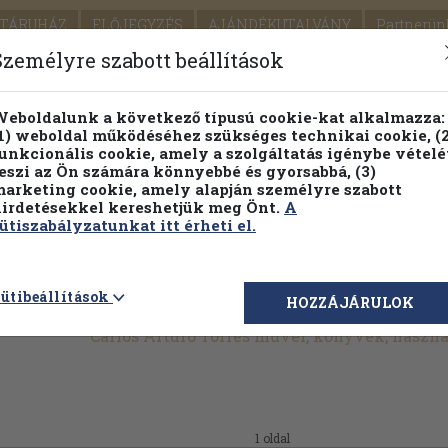
TÁRUHÁZ
ELŐJEGYZÉS
AJÁNDÉKUTALVÁNY
Partnerün
SZÁLLÍTÁS
SEGÍTSÉG
Személyre szabott beállítások
1.
Részletes kereső
Témaköri fa
eboldalunk a következő típusú cookie-kat alkalmazza:
1) weboldal működéséhez szükséges technikai cookie, (2
KIADV
unkcionális cookie, amely a szolgáltatás igénybe vételé
LEGNA
eszi az Ön számára könnyebbé és gyorsabbá, (3)
arketing cookie, amely alapján személyre szabott
PILLANATNYI ÁRAINK
FENNTARTHATÓ OLVASMÁN
irdetésekkel kereshetjük meg Önt.
A
ütiszabályzatunkat itt érheti el.
ütibeállítások
HOZZÁJÁRULOK
Carlos Arturo Torres művei, könyvek, haszn
1 oldal