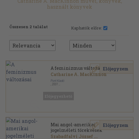
Catharine A. MacKinnon művei, könyvek,
használt könyvek
Összesen 2 találat
Kaphatók előre:
A feminizmus változásai
Előjegyzem
Catharine A. MacKinnon
Pont Kiadó
,
2001
Ragasztott papírkötés
,
247
oldal
Előjegyezhető
Mai angol-amerikai
Előjegyzem
jogelméleti törekvések
Szabadfalvi József
...