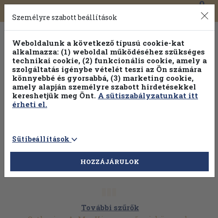
0
Toggle
Főmenü
Könyveink
navigation
Személyre szabott beállítások
Weboldalunk a következő típusú cookie-kat
alkalmazza: (1) weboldal működéséhez szükséges
technikai cookie, (2) funkcionális cookie, amely a
szolgáltatás igénybe vételét teszi az Ön számára
könnyebbé és gyorsabbá, (3) marketing cookie,
amely alapján személyre szabott hirdetésekkel
kereshetjük meg Önt.
A sütiszabályzatunkat itt
érheti el.
Sütibeállítások
HOZZÁJÁRULOK
További szűrők