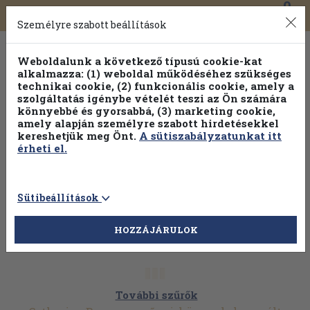
0
Toggle
Főmenü
Könyveink
navigation
Személyre szabott beállítások
Weboldalunk a következő típusú cookie-kat
alkalmazza: (1) weboldal működéséhez szükséges
technikai cookie, (2) funkcionális cookie, amely a
szolgáltatás igénybe vételét teszi az Ön számára
könnyebbé és gyorsabbá, (3) marketing cookie,
amely alapján személyre szabott hirdetésekkel
kereshetjük meg Önt.
A sütiszabályzatunkat itt
érheti el.
Sütibeállítások
HOZZÁJÁRULOK
További szűrők