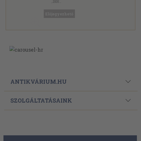
,
2005
Ragasztott papírkötés
,
191
oldal
Előjegyezhető
ANTIKVÁRIUM.HU
SZOLGÁLTATÁSAINK