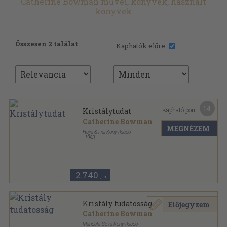
Catherine Bowman művei, könyvek, használt
könyvek
Összesen 2 találat
Kaphatók előre:
14
Kapható pont:
Kristálytudat
Catherine Bowman
MEGNÉZEM
Hajja & Fiai Könyvkiadó
,
1993
Ragasztott papírkötés
,
185
oldal
2.740
,-Ft
Kristály tudatosság
Előjegyzem
Catherine Bowman
Mandala-Seva Könyvkiadó