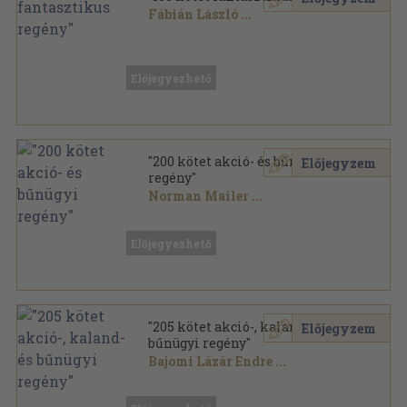
Fábián László
...
Vegyes
,
30587
oldal
Előjegyezhető
"200 kötet akció- és bűnügyi
Előjegyzem
regény"
Norman Mailer
...
Vegyes
,
51000
oldal
Előjegyezhető
"205 kötet akció-, kaland- és
Előjegyzem
bűnügyi regény"
Bajomi Lázár Endre
...
Vegyes
,
51377
oldal