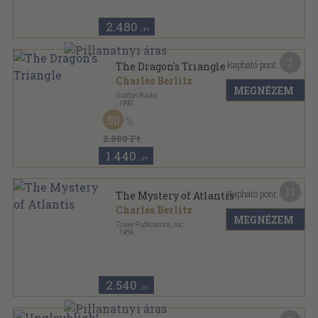
2.480
,-Ft
7
Kapható pont:
The Dragon's Triangle
Charles Berlitz
MEGNÉZEM
Grafton Books
,
1990
Ragasztott papírkötés
,
205
oldal
50
2.880 Ft
1.440
,-Ft
13
Kapható pont:
The Mystery of Atlantis
Charles Berlitz
MEGNÉZEM
Tower Publications, Inc.
,
1969
Ragasztott papírkötés
,
202
oldal
Tower Books sorozat
2.540
,-Ft