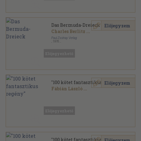
Das Bermuda-Dreieck
Előjegyzem
Charles Berlitz
...
Paul Zsolnay Verlag
,
1976
Vászon
,
254
oldal
Előjegyezhető
"100 kötet fantasztikus regény"
Előjegyzem
Fábián László
...
Vegyes
,
22000
oldal
Előjegyezhető
"100 kötet fantasztikus regény"
Előjegyzem