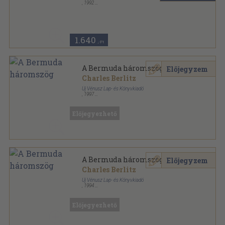
,
1992
Ragasztott papírkötés
,
96
oldal
Galaktika sorozat
1.640
,-Ft
A Bermuda háromszög
Előjegyzem
Charles Berlitz
Új Vénusz Lap- és Könyvkiadó
,
1997
Ragasztott papírkötés
,
186
oldal
Időgép Könyvek sorozat
Előjegyezhető
A Bermuda háromszög
Előjegyzem
Charles Berlitz
Új Vénusz Lap- és Könyvkiadó
,
1994
Ragasztott papírkötés
,
179
oldal
Időgép Könyvek sorozat
Előjegyezhető