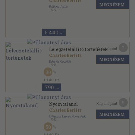
Charles Berlitz
MEGNÉZEM
Éditions J'ai Lu
,
1979
Ragasztott papírkötés
,
189
oldal
J'ai lu l'aventure mystérieuse sorozat
5.440
,-Ft
7
Kapható pont:
Lélegzetelállító történetek
Charles Berlitz
MEGNÉZEM
Édesvíz Kiadó Kft.
,
1993
Ragasztott papírkötés
,
268
oldal
30
Természetfeletti megnyilvánulások sorozat
1.140 Ft
790
,-Ft
9
Kapható pont:
Nyomtalanul
Charles Berlitz
MEGNÉZEM
Új Vénusz Lap- és Könyvkiadó
,
1991
Ragasztott papírkötés
,
201
oldal
50
Időgép Könyvek sorozat
1.140 Ft