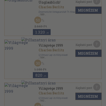
7
Kapható pont:
Unglaublich!
Charles Berlitz
MEGNÉZEM
Droemersche Verlagsanstalt Th. Knaur Nachf.
,
1989
Ragasztott papírkötés
,
493
oldal
50
Knaur Sachbuch sorozat
2.640 Ft
1.320
,-Ft
7
Kapható pont:
Világvége 1999
Charles Berlitz
MEGNÉZEM
Új Vénusz Lap- és Könyvkiadó
,
1994
Ragasztott papírkötés
,
238
oldal
30
Időgép Könyvek sorozat
1.180 Ft
820
,-Ft
7
Kapható pont:
Világvége 1999
Charles Berlitz
MEGNÉZEM
Új Vénusz Lap- és Könyvkiadó
,
1992
Ragasztott papírkötés
,
238
oldal
Időgép Könyvek sorozat