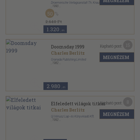
MEGNÉZEM
Droemersche Verlagsanstalt Th. Knaur Nachf.
,
1990
Ragasztott papírkötés
,
384
oldal
50
Knaur Sachbuch sorozat
2.640 Ft
1.320
,-Ft
15
Kapható pont:
Doomsday 1999
Charles Berlitz
MEGNÉZEM
Granada Publishing Limited
,
1982
Ragasztott papírkötés
,
224
oldal
Panther Books sorozat
2.980
,-Ft
8
Kapható pont:
Elfeledett világok titkai
Charles Berlitz
MEGNÉZEM
Új Vénusz Lap- és Könyvkiadó Kft.
,
1992
Ragasztott papírkötés
,
218
oldal
Időgép Könyvek sorozat