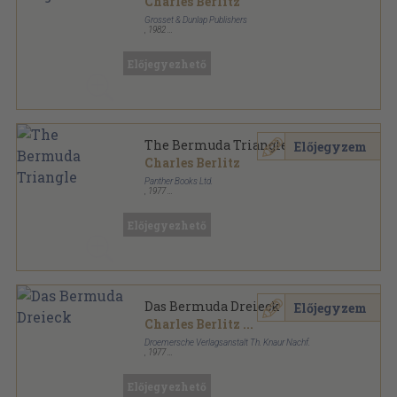
Charles Berlitz
Grosset & Dunlap Publishers
,
1982
Félvászon
,
340
oldal
Előjegyezhető
The Bermuda Triangle
Előjegyzem
Charles Berlitz
Panther Books Ltd.
,
1977
Ragasztott papírkötés
,
206
oldal
Előjegyezhető
Das Bermuda Dreieck
Előjegyzem
Charles Berlitz
...
Droemersche Verlagsanstalt Th. Knaur Nachf.
,
1977
Ragasztott papírkötés
,
215
oldal
Knaur sorozat
Előjegyezhető