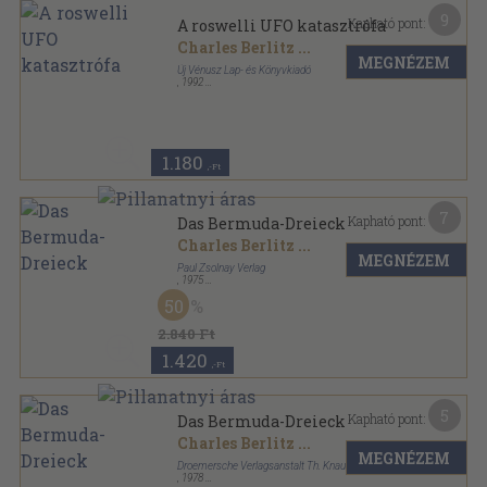
9
Kapható pont:
A roswelli UFO katasztrófa
Charles Berlitz
...
MEGNÉZEM
Új Vénusz Lap- és Könyvkiadó
,
1992
Ragasztott papírkötés
,
191
oldal
Időgép Könyvek sorozat
1.180
,-Ft
7
Kapható pont:
Das Bermuda-Dreieck
Charles Berlitz
...
MEGNÉZEM
Paul Zsolnay Verlag
,
1975
Fűzött kemény papírkötés
,
254
oldal
50
2.840 Ft
1.420
,-Ft
5
Kapható pont:
Das Bermuda-Dreieck
Charles Berlitz
...
MEGNÉZEM
Droemersche Verlagsanstalt Th. Knaur Nachf.
,
1978