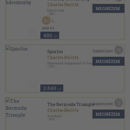
Charles Berlitz
MEGNÉZEM
Édesvíz Kiadó
,
1992
Ragasztott papírkötés
,
190
oldal
50
Természetfeletti megnyilvánulások sorozat
960 Ft
480
,-Ft
14
Kapható pont:
Spurlos
Charles Berlitz
MEGNÉZEM
Droemersche Verlagsanstalt Th. Knaur Nachf.
,
1977
Ragasztott papírkötés
,
223
oldal
2.840
,-Ft
12
Kapható pont:
The Bermuda Triangle
Charles Berlitz
MEGNÉZEM
Avon Books
,
1975
Ragasztott papírkötés
,
252
oldal