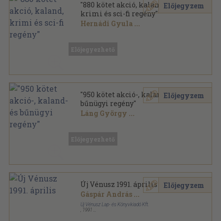
"880 kötet akció, kaland,
Előjegyzem
krimi és sci-fi regény"
Hernádi Gyula
...
Vegyes
,
235701
oldal
Előjegyezhető
"950 kötet akció-, kaland- és
Előjegyzem
bűnügyi regény"
Láng György
...
Vegyes
,
280963
oldal
Előjegyezhető
Új Vénusz 1991. április
Előjegyzem
Gáspár András
...
Új Vénusz Lap- és Könyvkiadó Kft.
,
1991
Tűzött kötés
,
64
oldal
Új Vénusz sorozat