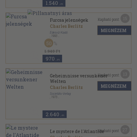
1.540
,-Ft
15
Kapható pont:
Furcsa jelenségek
Charles Berlitz
MEGNÉZEM
Édesvíz Kiadó
,
1993
Ragasztott papírkötés
,
302
oldal
50
Természetfeletti megnyilvánulások sorozat
1.940 Ft
970
,-Ft
13
Kapható pont:
Geheimnisse versunkener
Welten
MEGNÉZEM
Charles Berlitz
Societäts-Verlag
,
1973
Vászon
,
251
oldal
2.640
,-Ft
27
Kapható pont:
Le mystere de l'Atlantide