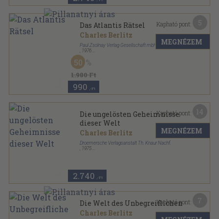
5
Kapható pont:
Das Atlantis Rätsel
Charles Berlitz
MEGNÉZEM
Paul Zsolnay Verlag Gesellschaft mbH
,
1976
Fűzött keménykötés
,
234
oldal
50
1.980 Ft
990
,-Ft
14
Kapható pont:
Die ungelösten Geheimnisse
dieser Welt
MEGNÉZEM
Charles Berlitz
Droemersche Verlagsanstalt Th. Knaur Nachf.
,
1975
Ragasztott papírkötés
,
776
oldal
Knaur Sachbuch sorozat
2.740
,-Ft
7
Kapható pont:
Die Welt des Unbegreiflichen
Charles Berlitz