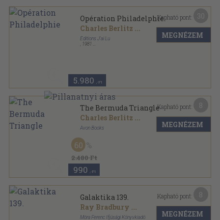
30
Kapható pont:
Opération Philadelphie
Charles Berlitz
...
MEGNÉZEM
Éditions J'ai Lu
,
1981
Ragasztott papírkötés
,
190
oldal
J'ai lu l'aventure mystérieuse sorozat
5.980
,-Ft
8
Kapható pont:
The Bermuda Triangle
Charles Berlitz
...
MEGNÉZEM
Avon Books
Ragasztott papírkötés
,
252
oldal
60
Avon Books sorozat
2.480 Ft
990
,-Ft
8
Kapható pont:
Galaktika 139.
Ray Bradbury
...
MEGNÉZEM
Móra Ferenc Ifjúsági Könyvkiadó