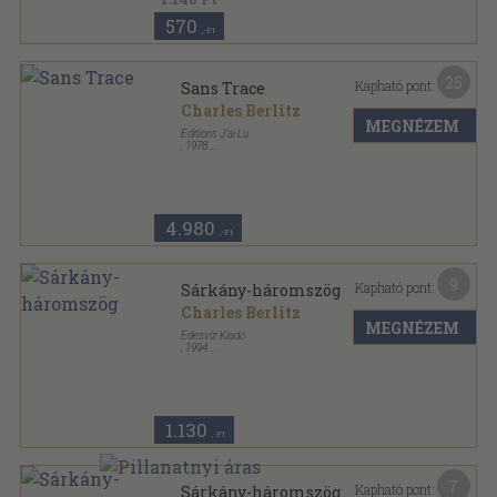
570
,-Ft
25
Kapható pont:
Sans Trace
Charles Berlitz
MEGNÉZEM
Éditions J'ai Lu
,
1978
Ragasztott papírkötés
,
254
oldal
Aventure Mystérieuse sorozat
4.980
,-Ft
9
Kapható pont:
Sárkány-háromszög
Charles Berlitz
MEGNÉZEM
Édesvíz Kiadó
,
1994
Ragasztott papírkötés
,
190
oldal
Természetfeletti megnyilvánulások sorozat
1.130
,-Ft
7
Kapható pont:
Sárkány-háromszög