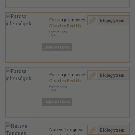
Furcsa jelenségek
Előjegyzem
Charles Berlitz
Édesvíz Kiadó
,
1994
Könyvkötői kötés
,
302
oldal
Természetfeletti megnyilvánulások sorozat
Előjegyezhető
Furcsa jelenségek
Előjegyzem
Charles Berlitz
Édesvíz Kiadó
,
1994
Ragasztott papírkötés
,
302
oldal
Természetfeletti megnyilvánulások sorozat
Előjegyezhető
Native Tongues
Előjegyzem