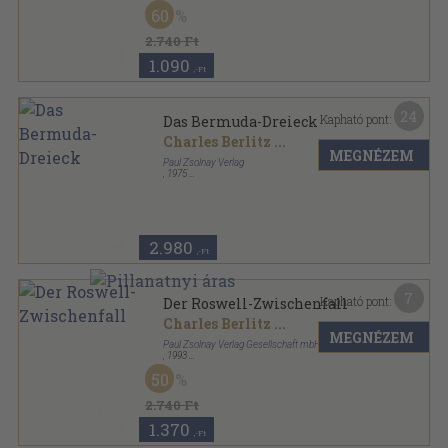
Ragasztott papírkötés
,
215
oldal
60
Knaur sorozat
2.740 Ft
1.090
,-Ft
24
Kapható pont:
Das Bermuda-Dreieck
Charles Berlitz
...
MEGNÉZEM
Paul Zsolnay Verlag
,
1975
Vászon
,
254
oldal
2.980
,-Ft
7
Kapható pont:
Der Roswell-Zwischenfall
Charles Berlitz
...
MEGNÉZEM
Paul Zsolnay Verlag Gesellschaft mbH
,
1993
Fűzött kemény papírkötés
,
195
oldal
50
2.740 Ft
1.370
,-Ft