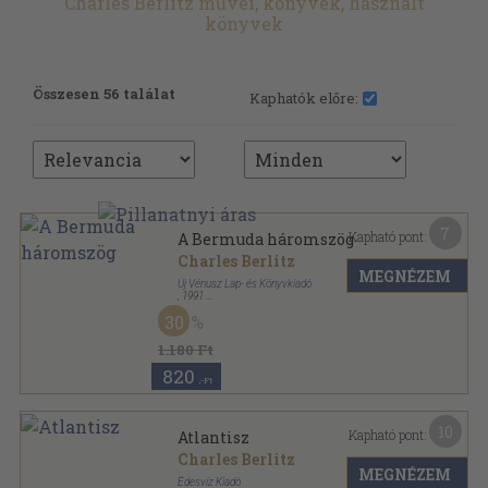
Charles Berlitz művei, könyvek, használt
könyvek
Összesen 56 találat
Kaphatók előre:
7
Kapható pont:
A Bermuda háromszög
Charles Berlitz
MEGNÉZEM
Új Vénusz Lap- és Könyvkiadó
,
1991
Ragasztott papírkötés
,
186
oldal
30
Időgép Könyvek sorozat
1.180 Ft
820
,-Ft
10
Kapható pont:
Atlantisz
Charles Berlitz
MEGNÉZEM
Édesvíz Kiadó