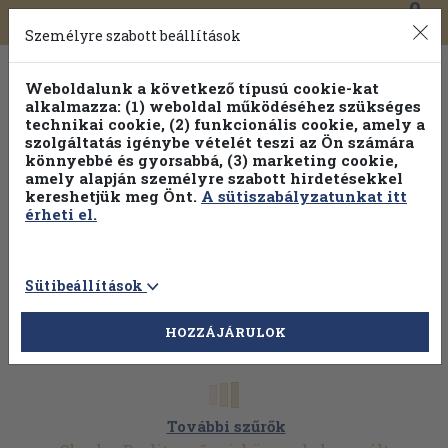
0
Toggle
Főmenü
Könyveink
navigation
Személyre szabott beállítások
Weboldalunk a következő típusú cookie-kat
alkalmazza: (1) weboldal működéséhez szükséges
technikai cookie, (2) funkcionális cookie, amely a
szolgáltatás igénybe vételét teszi az Ön számára
könnyebbé és gyorsabbá, (3) marketing cookie,
amely alapján személyre szabott hirdetésekkel
kereshetjük meg Önt.
A sütiszabályzatunkat itt
érheti el.
Sütibeállítások
HOZZÁJÁRULOK
További szűrők