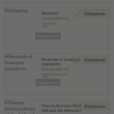
Atlantisz
Előjegyzem
Charles Berlitz
Édesvíz Kiadó
,
1993
Ragasztott papírkötés
,
240
oldal
Régi korok üzenete sorozat
Előjegyezhető
Bermuda: il triangolo
Előjegyzem
maledetto
Charles Berlitz
Sperling & Kupfer Editori
,
1988
Fűzött keménykötés
,
223
oldal
Előjegyezhető
Charles Berlitz's World of the
Előjegyzem
Odd and the Awesome