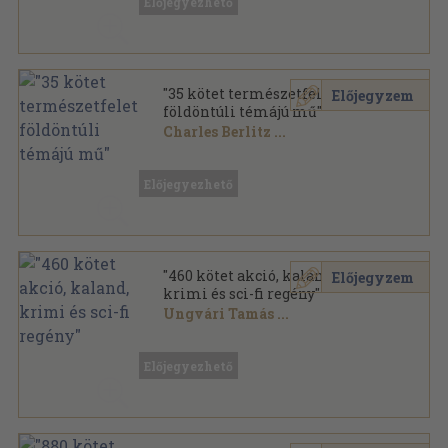
Előjegyezhető
"35 kötet természetfeletti,
Előjegyzem
földöntúli témájú mű"
Charles Berlitz
...
Ragasztott papírkötés
,
6908
oldal
Előjegyezhető
"460 kötet akció, kaland,
Előjegyzem
krimi és sci-fi regény"
Ungvári Tamás
...
Vegyes
,
129623
oldal
Előjegyezhető