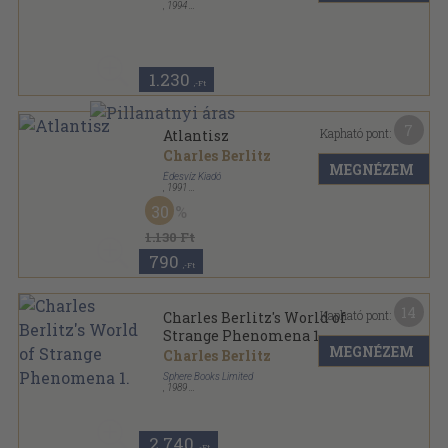
,
1994
Ragasztott papírkötés
,
240
oldal
Régi korok üzenete sorozat
1.230
,-Ft
7
Kapható pont:
Atlantisz
Charles Berlitz
MEGNÉZEM
Édesvíz Kiadó
,
1991
Ragasztott papírkötés
,
240
oldal
30
Régi korok üzenete sorozat
1.130 Ft
790
,-Ft
14
Kapható pont:
Charles Berlitz's World of
Strange Phenomena 1.
MEGNÉZEM
Charles Berlitz
Sphere Books Limited
,
1989
Ragasztott papírkötés
,
320
oldal
2.740
,-Ft