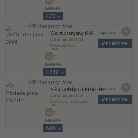
60
1.180 Ft
470
,-Ft
6
Kapható pont:
Weltuntergang 1999
Charles Berlitz
MEGNÉZEM
Paul Zsolnay Verlag
,
1999
Vászon
,
263
oldal
50
2.480 Ft
1.240
,-Ft
9
Kapható pont:
A Philadelphia kísérlet
Charles Berlitz
...
MEGNÉZEM
Új Vénusz Lap- és Könyvkiadó
,
1991
Ragasztott papírkötés
,
185
oldal
50
Időgép Könyvek sorozat
1.240 Ft
620
,-Ft