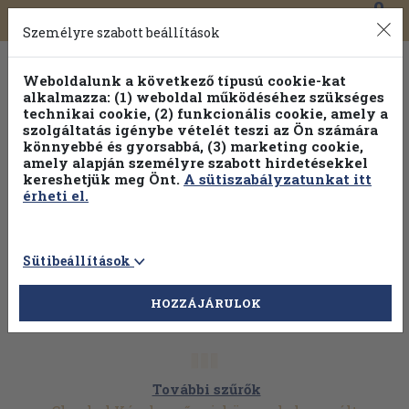
0
Toggle
Főmenü
Könyveink
navigation
Személyre szabott beállítások
Weboldalunk a következő típusú cookie-kat
alkalmazza: (1) weboldal működéséhez szükséges
technikai cookie, (2) funkcionális cookie, amely a
szolgáltatás igénybe vételét teszi az Ön számára
könnyebbé és gyorsabbá, (3) marketing cookie,
amely alapján személyre szabott hirdetésekkel
kereshetjük meg Önt.
A sütiszabályzatunkat itt
érheti el.
Sütibeállítások
HOZZÁJÁRULOK
További szűrők