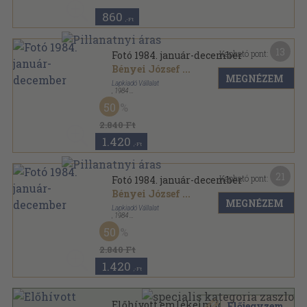
860
,-Ft
13
Kapható pont:
Fotó 1984. január-december
Bényei József
...
MEGNÉZEM
Lapkiadó Vállalat
,
1984
Tűzött kötés
,
576
oldal
50
Fotó sorozat
2.840 Ft
1.420
,-Ft
21
Kapható pont:
Fotó 1984. január-december
Bényei József
...
MEGNÉZEM
Lapkiadó Vállalat
,
1984
Könyvkötői kötés
,
576
oldal
50
Fotó sorozat
2.840 Ft
1.420
,-Ft
Előhívott emlékeim (dedikált
Előjegyzem