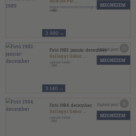
Miklós Pál
...
MEGNÉZEM
Magyar Fotóművészek Szövetsége-Szabad Tér
Kiadó
,
1989
Ragasztott papírkötés
,
415
oldal
3.980
,-Ft
25
Kapható pont:
Fotó 1983. január-december
Szilágyi Gábor
...
MEGNÉZEM
Lapkiadó Vállalat
,
1983
Könyvkötői kötés
,
576
oldal
Fotó sorozat
3.140
,-Ft
4
Kapható pont:
Fotó 1984. december
Szilágyi Gábor
...
MEGNÉZEM
Lapkiadó Vállalat
,
1984
Tűzött kötés
,
48
oldal
Fotó sorozat