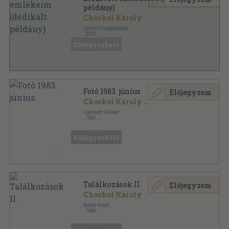
példány)
Chochol Károly
Szerzői magánkiadás
,
2015
Fűzött keménykötés
,
204
oldal
Előjegyezhető
Fotó 1983. június
Előjegyzem
Chochol Károly
...
Lapkiadó Vállalat
,
1983
Tűzött kötés
,
40
oldal
Fotó sorozat
Előjegyezhető
Találkozások II.
Előjegyzem
Chochol Károly
Babits Kiadó
,
1990
Ragasztott papírkötés
,
136
oldal