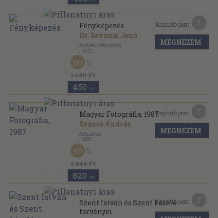
,-Ft
7
Kapható pont:
Fényképezés
Dr. Sevcsik Jenő
MEGNÉZEM
Műszaki Könyvkiadó
,
1972
Fűzött papírkötés
,
159
oldal
60
1.140 Ft
450
,-Ft
7
Kapható pont:
Magyar Fotográfia, 1987
Szántó András
MEGNÉZEM
Műcsarnok
,
1987
Ragasztott papírkötés
,
91
oldal
50
1.640 Ft
820
,-Ft
7
Kapható pont:
Szent István és Szent László
törvényei