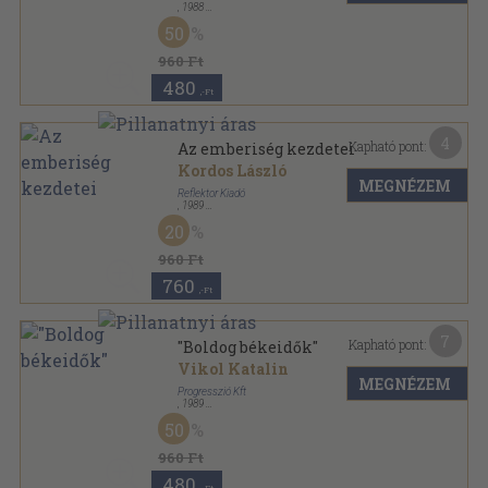
,
1988
Tűzött kötés
,
51
oldal
50
Magyar Évszázadok sorozat
960 Ft
480
,-Ft
4
Kapható pont:
Az emberiség kezdetei
Kordos László
MEGNÉZEM
Reflektor Kiadó
,
1989
Tűzött kötés
,
47
oldal
20
Az emberiség története sorozat
960 Ft
760
,-Ft
7
Kapható pont:
"Boldog békeidők"
Vikol Katalin
MEGNÉZEM
Progresszió Kft
,
1989
Tűzött kötés
,
64
oldal
50
Magyar évszázadok sorozat
960 Ft
480