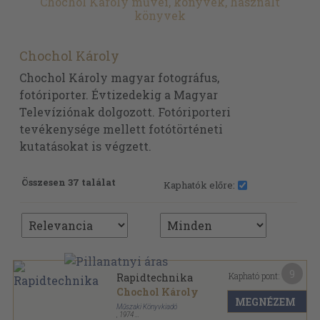
Chochol Károly művei, könyvek, használt
könyvek
Chochol Károly
Chochol Károly magyar fotográfus,
fotóriporter. Évtizedekig a Magyar
Televíziónak dolgozott. Fotóriporteri
tevékenysége mellett fotótörténeti
kutatásokat is végzett.
Összesen 37 találat
Kaphatók előre:
9
Kapható pont:
Rapidtechnika
Chochol Károly
MEGNÉZEM
Műszaki Könyvkiadó
,
1974