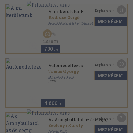
11
Kapható pont:
A mi kerületünk
Kodrucz Gergő
MEGNÉZEM
Pedagógiai Intézet és Helytörténeti Gyűjtemény
Fűzött kemény papírkötés
,
104
oldal
60
1.840 Ft
730
,-Ft
38
Kapható pont:
Autómodellezés
Tamás György
MEGNÉZEM
Műszaki Könyvkiadó
,
1975
Fűzött kemény papírkötés
,
102
oldal
4.800
,-Ft
7
Kapható pont:
Az Aranybullától az ősiségig
Szelényi Károly
MEGNÉZEM
Reflektor Kiadó