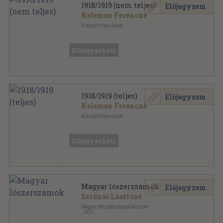
1918/1919 (nem teljes)
Előjegyzem
Kelemen Ferencné
Kossuth Könyvkiadó
Papírmappa
,
31
oldal
Előjegyezhető
1918/1919 (teljes)
Előjegyzem
Kelemen Ferencné
Kossuth Könyvkiadó
Papírmappa
,
40
oldal
Előjegyezhető
Magyar lószerszámok
Előjegyzem
Szidnai Lászlóné
Magyar Mezőgazdasági Múzeum
,
1971
Tűzött kötés
,
71
oldal