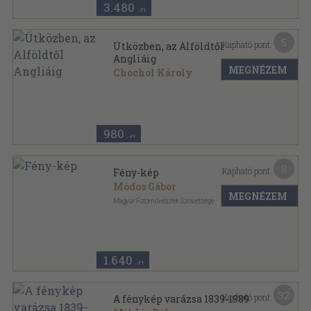
3.480
,-Ft
5
Kapható pont:
Útközben, az Alföldtől
Angliáig
MEGNÉZEM
Chochol Károly
Tűzött kötés
,
32
oldal
980
,-Ft
8
Kapható pont:
Fény-kép
Módos Gábor
MEGNÉZEM
Magyar Fotóművészek Szövetsége
Ragasztott papírkötés
,
68
oldal
1.640
,-Ft
32
Kapható pont:
A fénykép varázsa 1839-1989