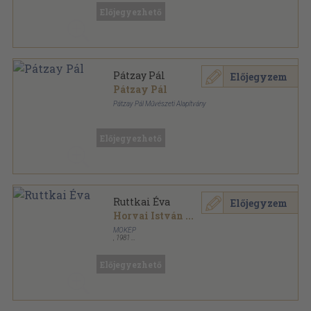
Előjegyezhető
Pátzay Pál
Előjegyzem
Pátzay Pál
Pátzay Pál Művészeti Alapítvány
Ragasztott papírkötés
,
172
oldal
Előjegyezhető
Ruttkai Éva
Előjegyzem
Horvai István
...
MOKÉP
,
1981
Tűzött kötés
,
36
oldal
A színész arca sorozat
Előjegyezhető