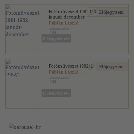
Fotóművészet 1981-1982.
Előjegyzem
január-december
Fábián László
...
Lapkiadó Vállalat
,
1982
Könyvkötői kötés
,
448
oldal
Előjegyezhető
Fotóművészet sorozat
Fotóművészet 1982/1.
Előjegyzem
Fábián László
...
Lapkiadó Vállalat
,
1982
Ragasztott papírkötés
,
56
oldal
Fotóművészet sorozat
Előjegyezhető