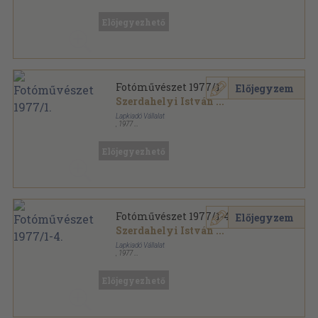
Könyvkötői kötés
,
576
oldal
Fotó sorozat
Előjegyezhető
Fotóművészet 1977/1.
Előjegyzem
Szerdahelyi István
...
Lapkiadó Vállalat
,
1977
Varrott papírkötés
,
64
oldal
Fotóművészet sorozat
Előjegyezhető
Fotóművészet 1977/1-4.
Előjegyzem
Szerdahelyi István
...
Lapkiadó Vállalat
,
1977
Varrott papírkötés
,
256
oldal
Fotóművészet sorozat
Előjegyezhető