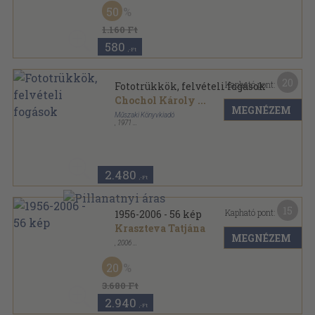
Fűzött papírkötés
,
78
oldal
50
Fotosorozat sorozat
1.160 Ft
580
,-Ft
20
Kapható pont:
Fototrükkök, felvételi fogások
Chochol Károly
...
MEGNÉZEM
Műszaki Könyvkiadó
,
1971
Fűzött papírkötés
,
118
oldal
Fotokönyvtár sorozat
2.480
,-Ft
15
Kapható pont:
1956-2006 - 56 kép
Kraszteva Tatjána
MEGNÉZEM
,
2006
Ragasztott papírkötés
,
60
oldal
20
3.680 Ft
2.940
,-Ft