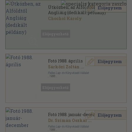
Útközben, az Alföldtől
Előjegyzem
Angliáig (dedikált példány)
Chochol Károly
Tűzött kötés
,
32
oldal
Előjegyezhető
Fotó 1988. április
Előjegyzem
Sárközi Zoltán
...
Pallas Lap- és Könyvkiadó Vállalat
,
1988
Tűzött kötés
,
48
oldal
Fotó sorozat
Előjegyezhető
Fotó 1988. január-december
Előjegyzem
Dr. Szimán Oszkár
...
Pallas Lap- és Könyvkiadó Vállalat
,
1988