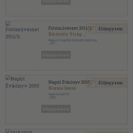
Előjegyezhető
Fotóművészet 2011/3.
Előjegyzem
Böröczfy Virág
...
Magyar Fotográfiai Szaksajtó Alapítvány
,
2011
Ragasztott papírkötés
,
111
oldal
Fotóművészet sorozat
Előjegyezhető
Napút Évkönyv 2005
Előjegyzem
Kozma Dezső
Napkút Kiadó Kft.
,
2005
Ragasztott papírkötés
,
144
oldal
Napút Évkönyv sorozat
Előjegyezhető