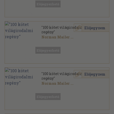
Előjegyezhető
"100 kötet világirodalmi
Előjegyzem
regény"
Norman Mailer
...
Vegyes
,
40450
oldal
Előjegyezhető
"100 kötet világirodalmi
Előjegyzem
regény"
Norman Mailer
...
Vegyes
,
35564
oldal
Előjegyezhető