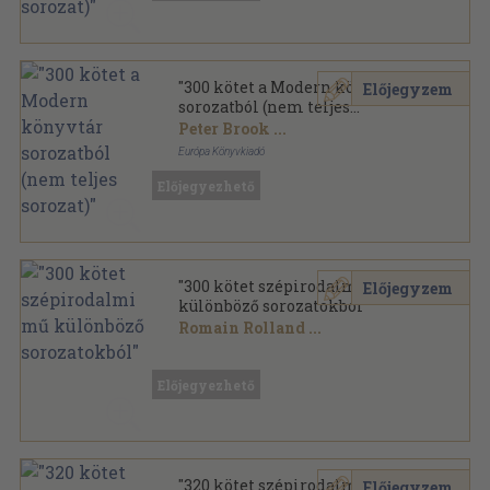
"300 kötet a Modern könyvtár
Előjegyzem
sorozatból (nem teljes
sorozat)"
Peter Brook
...
Európa Könyvkiadó
Ragasztott papírkötés
,
62707
oldal
Előjegyezhető
Modern könyvtár sorozat
"300 kötet szépirodalmi mű
Előjegyzem
különböző sorozatokból"
Romain Rolland
...
Vegyes
,
111046
oldal
Előjegyezhető
"320 kötet szépirodalmi mű"
Előjegyzem