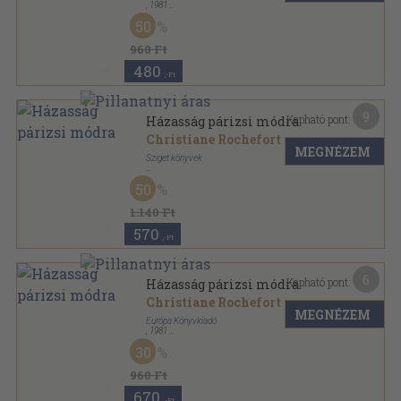
,
1981
Könyvkötői vászonkötés
,
163
oldal
50
Európa Zsebkönyvek sorozat
960 Ft
480
,-Ft
9
Kapható pont:
Házasság párizsi módra
Christiane Rochefort
MEGNÉZEM
Sziget könyvek
Ragasztott papírkötés
,
222
oldal
50
Sziget Zsebkönyvek sorozat
1.140 Ft
570
,-Ft
6
Kapható pont:
Házasság párizsi módra
Christiane Rochefort
MEGNÉZEM
Európa Könyvkiadó
,
1981
Ragasztott papírkötés
,
163
oldal
30
Európa Zsebkönyvek sorozat
960 Ft
670
,-Ft