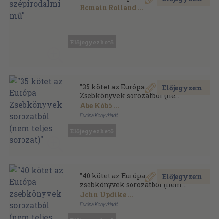
Romain Rolland
...
Vegyes
,
118687
oldal
Előjegyezhető
"35 kötet az Európa
Előjegyzem
Zsebkönyvek sorozatból (nem
teljes sorozat)"
Abe Kóbó
...
Európa Könyvkiadó
Ragasztott papírkötés
,
9437
oldal
Előjegyezhető
Európa Zsebkönyvek sorozat
"40 kötet az Európa
Előjegyzem
zsebkönyvek sorozatból (nem
teljes sorozat)"
John Updike
...
Európa Könyvkiadó
Ragasztott papírkötés
,
10978
oldal