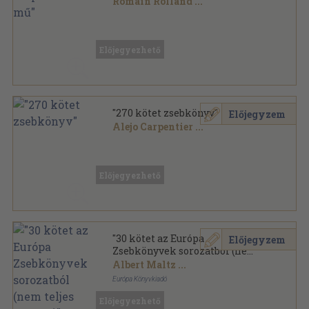
Romain Rolland
...
Vegyes
,
96541
oldal
Előjegyezhető
"270 kötet zsebkönyv"
Előjegyzem
Alejo Carpentier
...
Vegyes
,
70733
oldal
Előjegyezhető
"30 kötet az Európa
Előjegyzem
Zsebkönyvek sorozatból (nem
teljes sorozat)"
Albert Maltz
...
Európa Könyvkiadó
Ragasztott papírkötés
,
7847
oldal
Előjegyezhető
Európa Zsebkönyvek sorozat