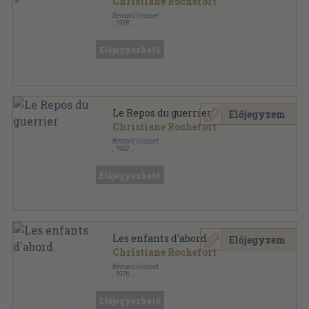
Christiane Rochefort
Bernard Grasset
,
1958
Fűzött papírkötés
,
254
oldal
Előjegyezhető
Le Repos du guerrier
Előjegyzem
Christiane Rochefort
Bernard Grasset
,
1962
Ragasztott papírkötés
,
245
oldal
Le Livre de Poche sorozat
Előjegyezhető
Les enfants d'abord
Előjegyzem
Christiane Rochefort
Bernard Grasset
,
1976
Fűzött papírkötés
,
186
oldal
Enjeux sorozat
Előjegyezhető