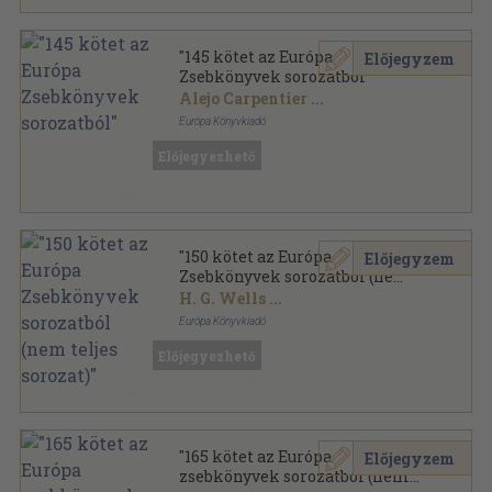
"145 kötet az Európa
Előjegyzem
Zsebkönyvek sorozatból"
Alejo Carpentier
...
Európa Könyvkiadó
Ragasztott papírkötés
,
41222
oldal
Előjegyezhető
Európa Zsebkönyvek sorozat
"150 kötet az Európa
Előjegyzem
Zsebkönyvek sorozatból (nem
teljes sorozat)"
H. G. Wells
...
Európa Könyvkiadó
Ragasztott papírkötés
,
41551
oldal
Előjegyezhető
Európa Zsebkönyvek sorozat
"165 kötet az Európa
Előjegyzem
zsebkönyvek sorozatból (nem