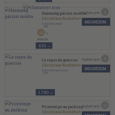
6
Kapható pont:
Házasság párizsi módra
Christiane Rochefort
MEGNÉZEM
Európa Könyvkiadó
,
1968
Ragasztott papírkötés
,
197
oldal
50
Modern könyvtár sorozat
860 Ft
430
,-Ft
9
Kapható pont:
Le repos du guerrier
Christiane Rochefort
MEGNÉZEM
Éditions Bernard Grasset
,
1973
Ragasztott papírkötés
,
286
oldal
Le livre de Poche sorozat
1.780
,-Ft
10
Kapható pont:
Printemps au parking
Christiane Rochefort