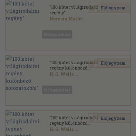
"100 kötet világirodalmi
Előjegyzem
regény"
Norman Mailer
...
Vegyes
,
42525
oldal
Előjegyezhető
"100 kötet világirodalmi
Előjegyzem
regény különböző
sorozatokból"
H. G. Wells
...
Vegyes
,
39299
oldal
Előjegyezhető
"100 kötet világirodalmi
Előjegyzem
regény különböző
sorozatokból"
H. G. Wells
...