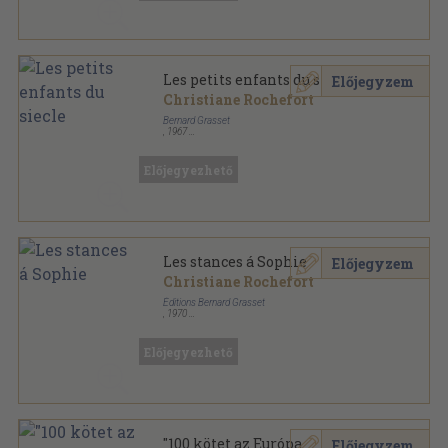
Les petits enfants du siecle
Előjegyzem
Christiane Rochefort
Bernard Grasset
,
1967
Ragasztott papírkötés
,
159
oldal
Le Livre de Poche sorozat
Előjegyezhető
Les stances á Sophie
Előjegyzem
Christiane Rochefort
Éditions Bernard Grasset
,
1970
Fűzött papírkötés
,
214
oldal
Le Livre Poche sorozat
Előjegyezhető
"100 kötet az Európa
Előjegyzem