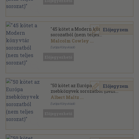
Előjegyezhető
Európa Zsebkönyvek sorozat
"45 kötet a Modern könyvtár
Előjegyzem
sorozatból (nem teljes
sorozat)"
Malcolm Cowley
...
Európa Könyvkiadó
Ragasztott papírkötés
,
8758
oldal
Előjegyezhető
Modern könyvtár sorozat
"50 kötet az Európa
Előjegyzem
zsebkönyvek sorozatból (nem
teljes sorozat)"
Albert Maltz
...
Európa Könyvkiadó
Ragasztott papírkötés
,
13478
oldal
Előjegyezhető
Európa Zsebkönyvek sorozat