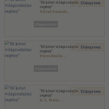
"50 kötet világirodalmi
Előjegyzem
regény"
Alfred Amenda
...
Vegyes
,
19147
oldal
Előjegyezhető
"50 kötet világirodalmi
Előjegyzem
regény"
Pierre Boulle
...
Vegyes
,
17255
oldal
Előjegyezhető
"50 kötet világirodalmi
Előjegyzem
regény"
H. G. Wells
...
Vegyes
,
19710
oldal