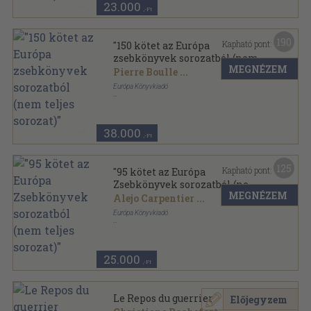
23.000
,-Ft
190
Kapható pont:
"150 kötet az Európa
zsebkönyvek sorozatból (nem
MEGNÉZEM
teljes sorozat)"
Pierre Boulle
...
Európa Könyvkiadó
Ragasztott papírkötés
,
40723
oldal
Európa Zsebkönyvek sorozat
38.000
,-Ft
125
Kapható pont:
"95 kötet az Európa
Zsebkönyvek sorozatból (nem
MEGNÉZEM
teljes sorozat)"
Alejo Carpentier
...
Európa Könyvkiadó
Ragasztott papírkötés
,
26375
oldal
Európa Zsebkönyvek sorozat
25.000
,-Ft
Le Repos du guerrier
Előjegyzem