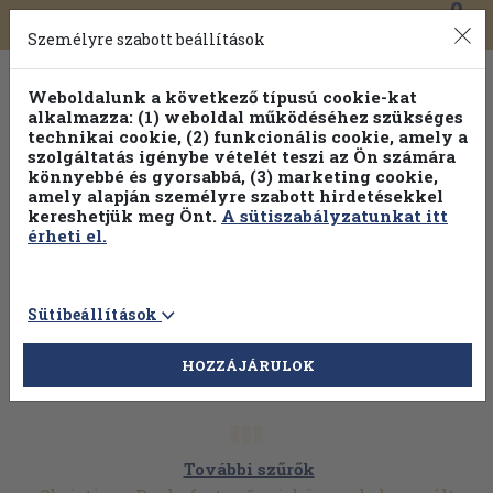
0
Toggle
Főmenü
Könyveink
navigation
Személyre szabott beállítások
Weboldalunk a következő típusú cookie-kat
alkalmazza: (1) weboldal működéséhez szükséges
technikai cookie, (2) funkcionális cookie, amely a
szolgáltatás igénybe vételét teszi az Ön számára
könnyebbé és gyorsabbá, (3) marketing cookie,
amely alapján személyre szabott hirdetésekkel
kereshetjük meg Önt.
A sütiszabályzatunkat itt
érheti el.
Sütibeállítások
HOZZÁJÁRULOK
További szűrők