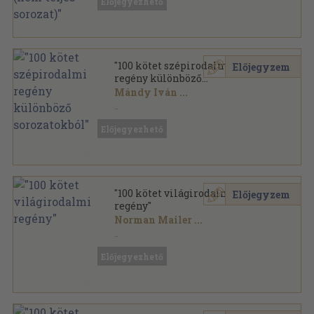
Előjegyezhető
Európa Zsebkönyvek sorozat
"100 kötet szépirodalmi
Előjegyzem
regény különböző
sorozatokból"
Mándy Iván
...
Vegyes
,
40615
oldal
Előjegyezhető
"100 kötet világirodalmi
Előjegyzem
regény"
Norman Mailer
...
Vegyes
,
41722
oldal
Előjegyezhető