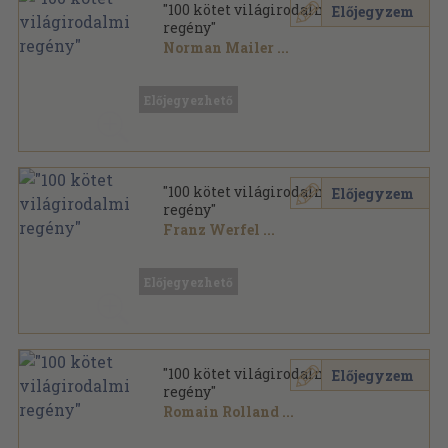
"100 kötet világirodalmi
Előjegyzem
regény"
Norman Mailer
...
Vegyes
,
41121
oldal
Előjegyezhető
"100 kötet világirodalmi
Előjegyzem
regény"
Franz Werfel
...
Vegyes
,
48527
oldal
Előjegyezhető
"100 kötet világirodalmi
Előjegyzem
regény"
Romain Rolland
...
Vegyes
,
40912
oldal