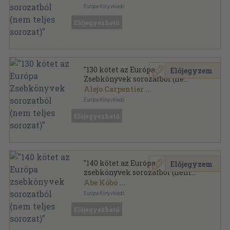
Európa Könyvkiadó
Ragasztott papírkötés
,
34854
oldal
Előjegyezhető
Európa Zsebkönyvek sorozat
"130 kötet az Európa
Előjegyzem
Zsebkönyvek sorozatból (nem
teljes sorozat)"
Alejo Carpentier
...
Európa Könyvkiadó
Vegyes
,
36514
oldal
Előjegyezhető
Európa Zsebkönyvek sorozat
"140 kötet az Európa
Előjegyzem
zsebkönyvek sorozatból (nem
teljes sorozat)"
Abe Kóbó
...
Európa Könyvkiadó
Vegyes
,
39395
oldal
Előjegyezhető
Európa Zsebkönyvek sorozat