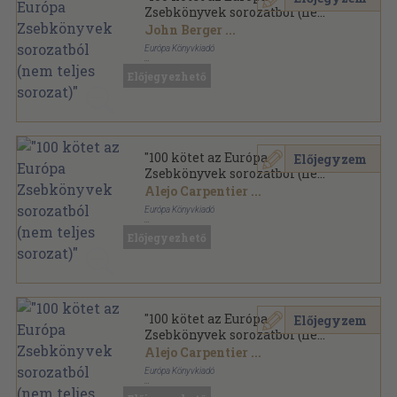
Zsebkönyvek sorozatból (nem
teljes sorozat)"
John Berger
...
Európa Könyvkiadó
Ragasztott papírkötés
,
27396
oldal
Előjegyezhető
Európa Zsebkönyvek sorozat
"100 kötet az Európa
Előjegyzem
Zsebkönyvek sorozatból (nem
teljes sorozat)"
Alejo Carpentier
...
Európa Könyvkiadó
Ragasztott papírkötés
,
29965
oldal
Előjegyezhető
Európa Zsebkönyvek sorozat
"100 kötet az Európa
Előjegyzem
Zsebkönyvek sorozatból (nem
teljes sorozat)"
Alejo Carpentier
...
Európa Könyvkiadó
Vegyes
,
27882
oldal