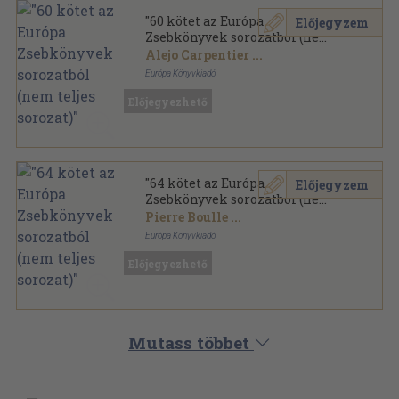
"60 kötet az Európa
Előjegyzem
Zsebkönyvek sorozatból (nem
teljes sorozat)"
Alejo Carpentier
...
Európa Könyvkiadó
Ragasztott papírkötés
,
16618
oldal
Előjegyezhető
Európa Zsebkönyvek sorozat
"64 kötet az Európa
Előjegyzem
Zsebkönyvek sorozatból (nem
teljes sorozat)"
Pierre Boulle
...
Európa Könyvkiadó
Ragasztott papírkötés
,
18425
oldal
Előjegyezhető
Európa Zsebkönyvek sorozat
Mutass többet