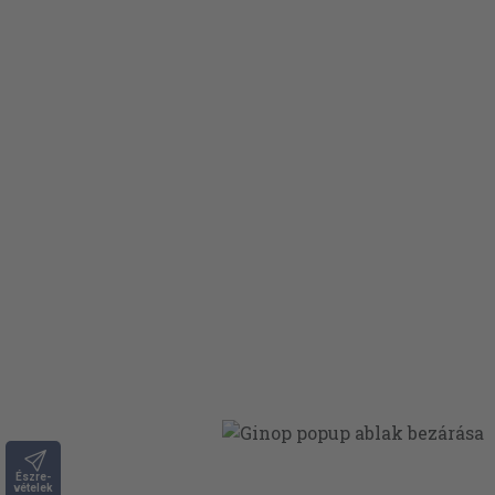
Észre-
vételek