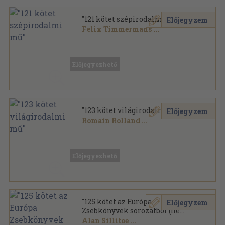
"121 kötet szépirodalmi mű"
Előjegyzem
Felix Timmermans
...
Vegyes
,
47865
oldal
Előjegyezhető
"123 kötet világirodalmi mű"
Előjegyzem
Romain Rolland
...
Vegyes
,
44940
oldal
Előjegyezhető
"125 kötet az Európa
Előjegyzem
Zsebkönyvek sorozatból (nem
teljes sorozat)"
Alan Sillitoe
...