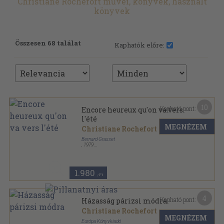
Christiane Rochefort művei, könyvek, használt
könyvek
Összesen 68 találat
Kaphatók előre:
10
Kapható pont:
Encore heureux qu'on va vers
l'été
MEGNÉZEM
Christiane Rochefort
Bernard Grasset
,
1979
Ragasztott papírkötés
,
218
oldal
1.980
,-Ft
4
Kapható pont:
Házasság párizsi módra
Christiane Rochefort
MEGNÉZEM
Európa Könyvkiadó