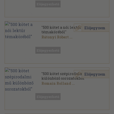
Előjegyezhető
"500 kötet a női lektűr
Előjegyzem
témaköréből"
Rátonyi Róbert
...
Vegyes
,
141648
oldal
Előjegyezhető
"500 kötet szépirodalmi mű
Előjegyzem
különböző sorozatokból"
Romain Rolland
...
Vegyes
,
161171
oldal
Előjegyezhető