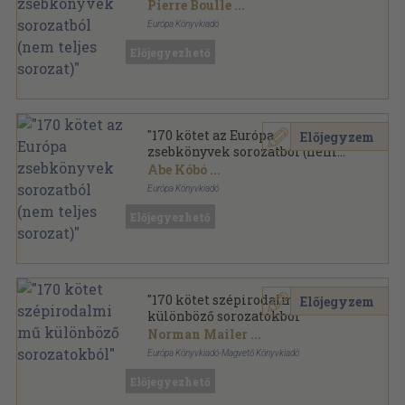
teljes sorozat)"
Pierre Boulle
...
Európa Könyvkiadó
Ragasztott papírkötés
,
46983
oldal
Előjegyezhető
Európa Zsebkönyvek sorozat
"170 kötet az Európa
Előjegyzem
zsebkönyvek sorozatból (nem
teljes sorozat)"
Abe Kóbó
...
Európa Könyvkiadó
Ragasztott papírkötés
,
49031
oldal
Előjegyezhető
Európa Zsebkönyvek sorozat
"170 kötet szépirodalmi mű
Előjegyzem
különböző sorozatokból"
Norman Mailer
...
Európa Könyvkiadó-Magvető Könyvkiadó
Vegyes
,
55899
oldal
Előjegyezhető