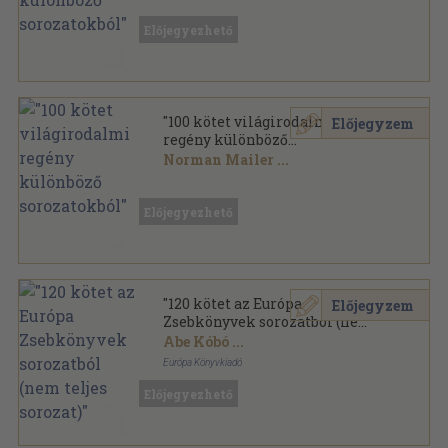
Vegyes
,
39753
oldal
Előjegyezhető
"100 kötet világirodalmi
Előjegyzem
regény különböző
sorozatokból"
Norman Mailer
...
Vegyes
,
31156
oldal
Előjegyezhető
"120 kötet az Európa
Előjegyzem
Zsebkönyvek sorozatból (nem
teljes sorozat)"
Abe Kóbó
...
Európa Könyvkiadó
Ragasztott papírkötés
,
33056
oldal
Előjegyezhető
Európa Zsebkönyvek sorozat