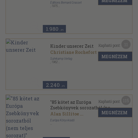
MEGNÉZEM
Éditions Bernard Grasset
,
1975
Ragasztott papírkötés
,
190
oldal
Le livre de Poche sorozat
1.980
,-Ft
11
Kapható pont:
Kinder unserer Zeit
Christiane Rochefort
...
MEGNÉZEM
Suhrkamp Verlag
,
1962
Vászon
,
163
oldal
2.240
,-Ft
115
Kapható pont:
"85 kötet az Európa
Zsebkönyvek sorozatból (nem
MEGNÉZEM
teljes sorozat)"
Alan Sillitoe
...
Európa Könyvkiadó
Ragasztott papírkötés
,
23046
oldal
Európa Zsebkönyvek sorozat