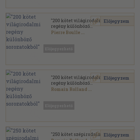
"200 kötet világirodalmi
Előjegyzem
regény különböző
sorozatokból"
Pierre Boulle
...
Vegyes
Előjegyezhető
"200 kötet világirodalmi
Előjegyzem
regény különböző
sorozatokból"
Romain Rolland
...
Vegyes
,
68240
oldal
Előjegyezhető
"250 kötet szépirodalmi mű"
Előjegyzem