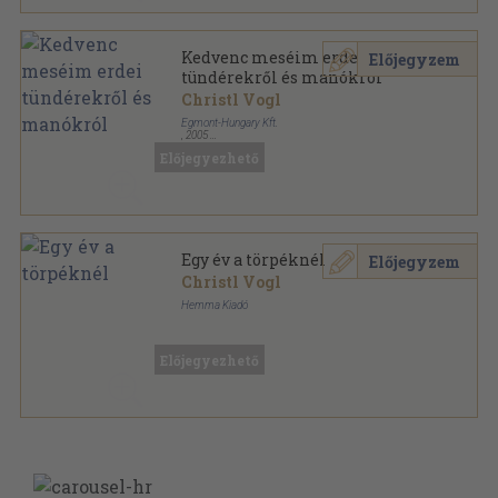
Kedvenc meséim erdei
Előjegyzem
tündérekről és manókról
Christl Vogl
Egmont-Hungary Kft.
,
2005
Fűzött kemény papírkötés
,
189
oldal
Előjegyezhető
Egy év a törpéknél
Előjegyzem
Christl Vogl
Hemma Kiadó
Fűzött keménykötés
,
126
oldal
Előjegyezhető