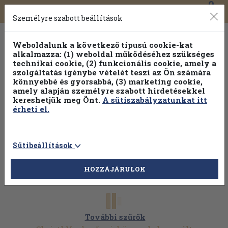
0
Toggle
Főmenü
Könyveink
navigation
Személyre szabott beállítások
Weboldalunk a következő típusú cookie-kat
alkalmazza: (1) weboldal működéséhez szükséges
technikai cookie, (2) funkcionális cookie, amely a
szolgáltatás igénybe vételét teszi az Ön számára
könnyebbé és gyorsabbá, (3) marketing cookie,
amely alapján személyre szabott hirdetésekkel
kereshetjük meg Önt.
A sütiszabályzatunkat itt
érheti el.
Sütibeállítások
HOZZÁJÁRULOK
További szűrők