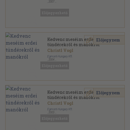
,
2007
Ragasztott kemény papírkötés
,
8
oldal
Előjegyezhető
Kedvenc meséim erdei
Előjegyzem
tündérekről és manókról
Christl Vogl
Egmont-Hungary Kft.
,
2004
Fűzött kemény papírkötés
,
189
oldal
Előjegyezhető
Kedvenc meséim erdei
Előjegyzem
tündérekről és manókról
Christl Vogl
Egmont-Hungary Kft.
,
2003
Fűzött kemény papírkötés
,
189
oldal
Előjegyezhető