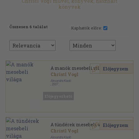
Christl Vogl művei, könyvek, használt
könyvek
Összesen 6 találat
Kaphatók előre:
A manók mesebeli világa
Előjegyzem
Christl Vogl
Alexandra Kiadó
,
2007
Ragasztott kemény papírkötés
,
10
oldal
Előjegyezhető
A tündérek mesebeli világa
Előjegyzem
Christl Vogl
Alexandra Kiadó