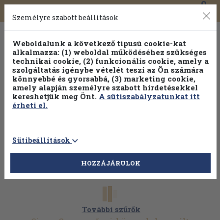
0
Toggle
Főmenü
Könyveink
navigation
Személyre szabott beállítások
Weboldalunk a következő típusú cookie-kat
alkalmazza: (1) weboldal működéséhez szükséges
technikai cookie, (2) funkcionális cookie, amely a
szolgáltatás igénybe vételét teszi az Ön számára
könnyebbé és gyorsabbá, (3) marketing cookie,
Válogasson több mint 1.000.000 kiadványunk közül
10-
amely alapján személyre szabott hirdetésekkel
100% kedvezménnyel!
kereshetjük meg Önt.
A sütiszabályzatunkat itt
érheti el.
Sütibeállítások
HOZZÁJÁRULOK
További szűrők