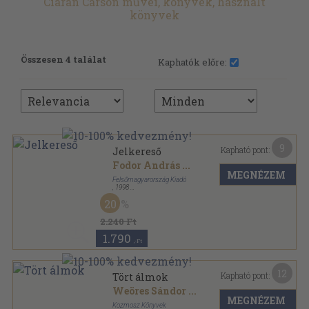
Ciaran Carson művei, könyvek, használt
könyvek
Összesen 4 találat
Kaphatók előre:
9
Kapható pont:
Jelkereső
Fodor András
...
MEGNÉZEM
Felsőmagyarország Kiadó
,
1998
Ragasztott papírkötés
,
216
oldal
20
2.240 Ft
1.790
,-Ft
12
Kapható pont:
Tört álmok
Weöres Sándor
...
MEGNÉZEM
Kozmosz Könyvek