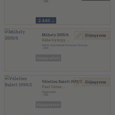
,
1988
Vászon
,
365
oldal
A világirodalom gyöngyszemei sorozat
2.440
,-Ft
Műhely 2005/6.
Előjegyzem
Rába György
...
Műhely Folyóiratkiadó Közhasznú Társaság
,
2005
Ragasztott papírkötés
,
124
oldal
Műhely sorozat
Előjegyezhető
Véletlen Balett 1999/2.
Előjegyzem
Paul Celan
...
Magánkiadás
,
1999
Ragasztott papírkötés
,
87
oldal
Véletlen Balett sorozat
Előjegyezhető