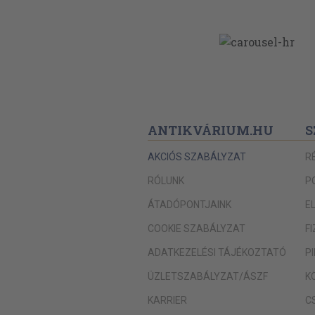
ANTIKVÁRIUM.HU
S
AKCIÓS SZABÁLYZAT
R
RÓLUNK
P
ÁTADÓPONTJAINK
E
COOKIE SZABÁLYZAT
F
ADATKEZELÉSI TÁJÉKOZTATÓ
P
ÜZLETSZABÁLYZAT/ÁSZF
K
KARRIER
C