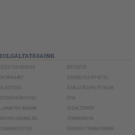
ZOLGÁLTATÁSAINK
ÉSZLETES KERESŐ
ÉRTESÍTŐ
ONTÁRUHÁZ
SZEMÉLYES ÁTVÉTEL
LŐJEGYZÉS
SZÁLLÍTÁSI FELTÉTELEK
IZESSEN KÖNYVVEL!
GYIK
ILLANATNYI ÁRAINK
OLDALTÉRKÉP
ÖNYVFELVÁSÁRLÁS
TÉMAKÖRI FA
SOMAGKÖVETÉS
ÉRDEKES TÉMAKÖREINK