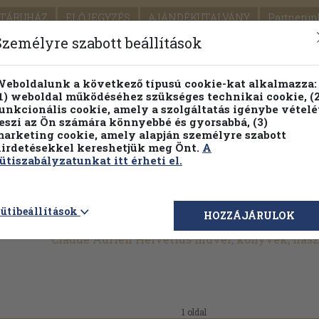
TÁRUHÁZ
ELŐJEGYZÉS
AJÁNDÉKUTALVÁNY
Partnerün
SZÁLLÍTÁS
SEGÍTSÉG
Személyre szabott beállítások
1.
Részletes kereső
Témaköri fa
eboldalunk a következő típusú cookie-kat alkalmazza:
1) weboldal működéséhez szükséges technikai cookie, (2
KIADV
unkcionális cookie, amely a szolgáltatás igénybe vételé
LEGNA
eszi az Ön számára könnyebbé és gyorsabbá, (3)
arketing cookie, amely alapján személyre szabott
PILLANATNYI ÁRAINK
FENNTARTHATÓ OLVASMÁN
irdetésekkel kereshetjük meg Önt.
A
ütiszabályzatunkat itt érheti el.
ütibeállítások
HOZZÁJÁRULOK
Claude Adrien Helvétius művei, könyvek, has
1 oldal