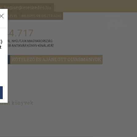
k: Régiségkereskedés.hu
A kosaram
HÍRLEVÉL
BELÉPÉS/REGISZTRÁCIÓ
MÉG
0
5000
Ft
144.717
)
ÁNNYAL NYÚJTJUK MAGYARORSZÁG
t
GYOBB ANTIKVÁR KÖNYV-KÍNÁLATÁT
YOK
KÖTELEZŐ ÉS AJÁNLOTT OLVASMÁNYOK
znált könyvek