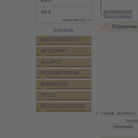
Krimi
Sci-fi
Előjegyezhető
összes témakör >>
Előjegyzem
Szűrések
MOST ÉRKEZETT
ÁR SZERINT
ÁLLAPOT
PILLANATNYI ÁR
KIADÁS ÉVE
NYELV
KÜLÖNLEGESSÉGEK
1 - 1 találat, összesen 1.
Rendez