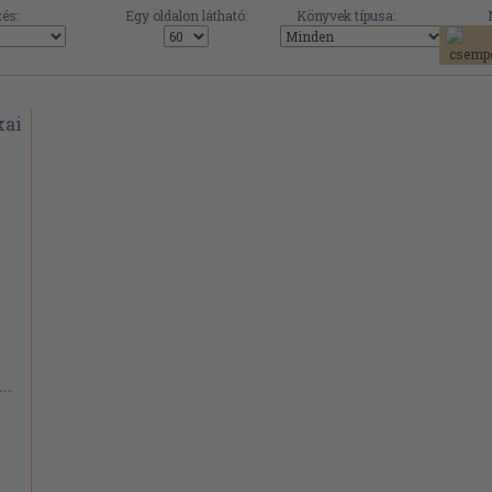
és:
Egy oldalon látható:
Könyvek típusa:
ikszáth Kálmán...