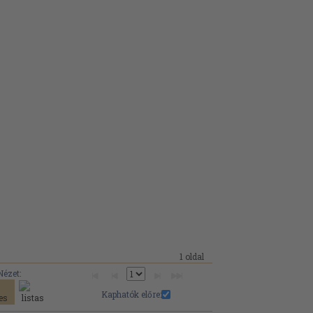
1 oldal
Nézet:
Kaphatók előre: