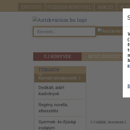
ÉRTESÍTŐ
FIZESSEN
KÖNYVVEL!
AUKCIÓ
PON
W
(
f
t
m
ÚJ KÖNYVEK
MOST ÉRKEZETT
h
s
TÉMAKÖR
Kiemelt témaköreink
S
Dedikált, aláírt
kiadványok
Regény, novella,
elbeszélés
Gyermek- és ifjúsági
1-1 találat, összesen 1.
irodalom