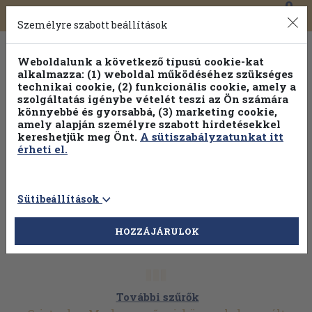
0
Toggle
Főmenü
Könyveink
navigation
Személyre szabott beállítások
Weboldalunk a következő típusú cookie-kat
alkalmazza: (1) weboldal működéséhez szükséges
technikai cookie, (2) funkcionális cookie, amely a
szolgáltatás igénybe vételét teszi az Ön számára
könnyebbé és gyorsabbá, (3) marketing cookie,
amely alapján személyre szabott hirdetésekkel
kereshetjük meg Önt.
A sütiszabályzatunkat itt
érheti el.
Sütibeállítások
HOZZÁJÁRULOK
További szűrők