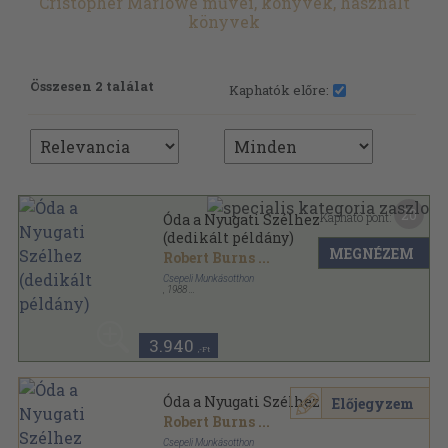
Cristopher Marlowe művei, könyvek, használt
könyvek
Összesen 2 találat
Kaphatók előre:
20
Kapható pont:
Óda a Nyugati Szélhez
(dedikált példány)
MEGNÉZEM
Robert Burns
...
Csepeli Munkásotthon
,
1988
Ragasztott papírkötés
,
220
oldal
Műhelyfüzetek sorozat
3.940
,-Ft
Óda a Nyugati Szélhez
Előjegyzem
Robert Burns
...
Csepeli Munkásotthon