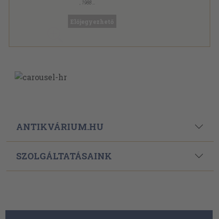
,
1988
Tűzött kötés
,
220
oldal
Műhelyfüzetek sorozat
Előjegyezhető
ANTIKVÁRIUM.HU
SZOLGÁLTATÁSAINK