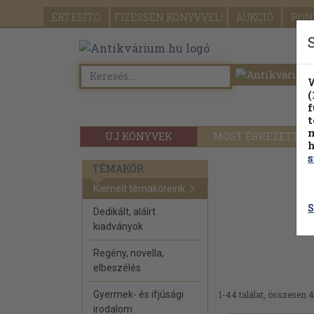
ÉRTESÍTŐ
FIZESSEN
KÖNYVVEL!
AUKCIÓ
PON
W
(
f
t
m
ÚJ KÖNYVEK
MOST ÉRKEZETT
h
s
TÉMAKÖR
Kiemelt témaköreink
S
Dedikált, aláírt
kiadványok
Regény, novella,
elbeszélés
Gyermek- és ifjúsági
1-44 találat, összesen 4
irodalom