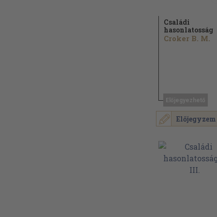
Családi
hasonlatosság
Croker B. M.
Előjegyezhető
Előjegyzem