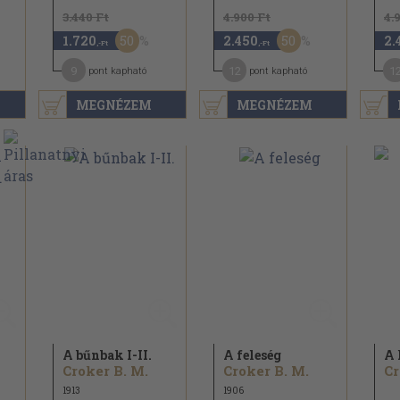
3.440 Ft
4.900 Ft
4.
50
50
1.720
2.450
2.
,-Ft
,-Ft
9
12
1
pont kapható
pont kapható
MEGNÉZEM
MEGNÉZEM
A bűnbak I-II.
A feleség
A 
Croker B. M.
Croker B. M.
Cr
1913
1906