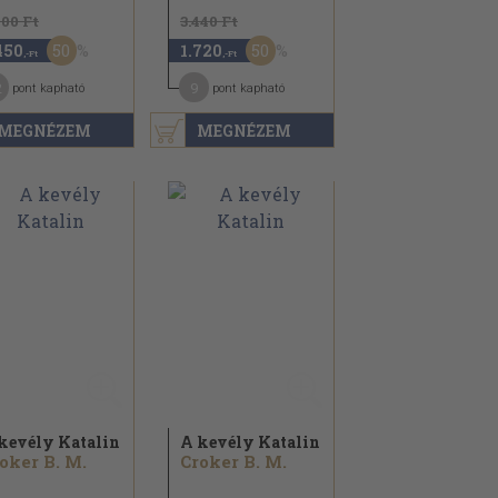
900 Ft
3.440 Ft
50
50
450
1.720
,-Ft
,-Ft
2
9
pont kapható
pont kapható
MEGNÉZEM
MEGNÉZEM
kevély Katalin
A kevély Katalin
oker B. M.
Croker B. M.