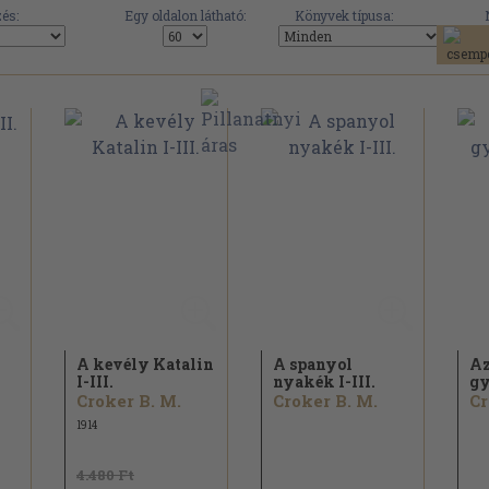
és:
Egy oldalon látható:
Könyvek típusa:
A kevély Katalin
A spanyol
Az
I-III.
nyakék I-III.
gy
Croker B. M.
Croker B. M.
Cr
1914
4.480 Ft