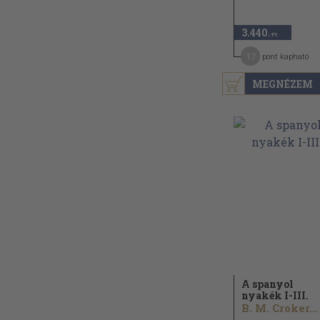
3.440
,-Ft
17
pont kapható
MEGNÉZEM
A spanyol
nyakék I-III.
B. M. Croker...