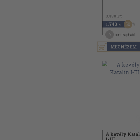
3.480 Ft
50
1.740
,-Ft
9
pont kapható
MEGNÉZEM
A kevély Kata
I-III.