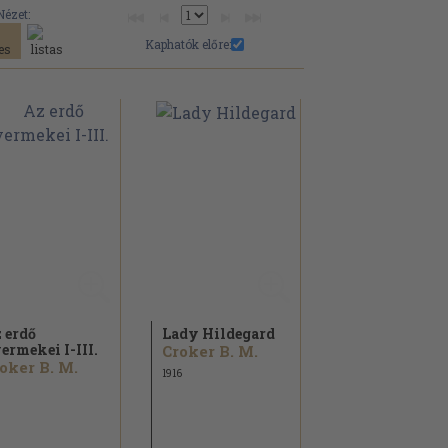
Nézet:
Kaphatók előre:
 erdő
Lady Hildegard
ermekei I-III.
Croker B. M.
oker B. M.
1916