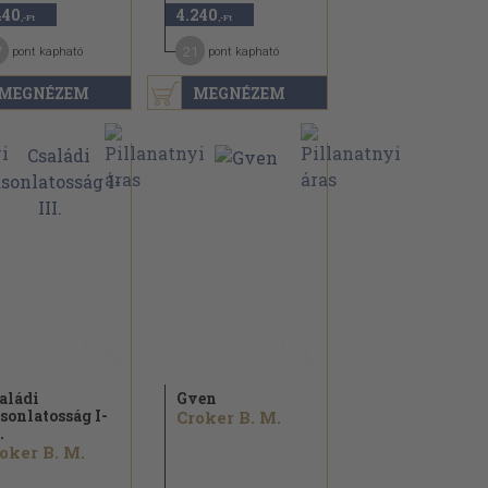
440
4.240
,-Ft
,-Ft
7
21
pont kapható
pont kapható
MEGNÉZEM
MEGNÉZEM
aládi
Gven
sonlatosság I-
Croker B. M.
.
oker B. M.