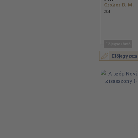
Croker B. M.
1914
Előjegyezhető
Előjegyzem