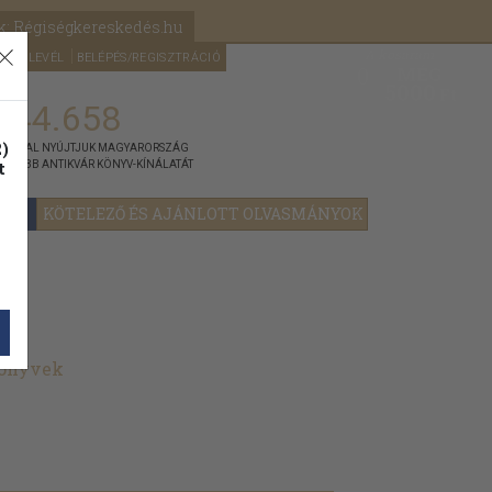
k: Régiségkereskedés.hu
A kosaram
HÍRLEVÉL
BELÉPÉS/REGISZTRÁCIÓ
MÉG
0
5000
Ft
144.658
)
ÁNNYAL NYÚJTJUK MAGYARORSZÁG
t
GYOBB ANTIKVÁR KÖNYV-KÍNÁLATÁT
YOK
KÖTELEZŐ ÉS AJÁNLOTT OLVASMÁNYOK
könyvek