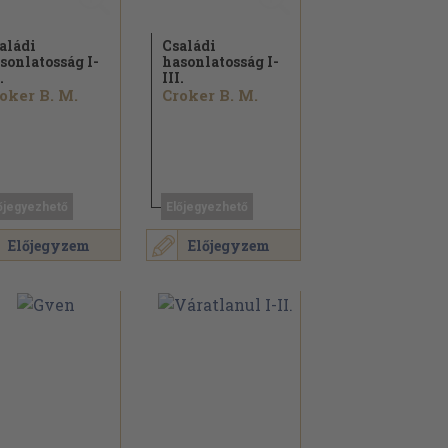
aládi
Családi
sonlatosság I-
hasonlatosság I-
.
III.
oker B. M.
Croker B. M.
őjegyezhető
Előjegyezhető
Előjegyzem
Előjegyzem