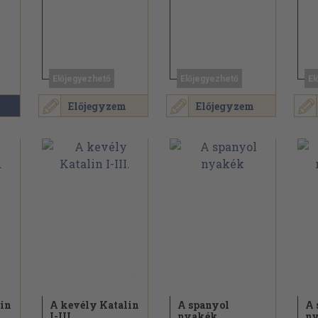
Előjegyezhető
Előjegyezhető
El
Előjegyzem
Előjegyzem
lin
A kevély Katalin
A spanyol
A 
I-III.
nyakék
ny