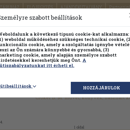
TÁRUHÁZ
ELŐJEGYZÉS
AJÁNDÉKUTALVÁNY
Partnerün
SZÁLLÍTÁS
SEGÍTSÉG
Személyre szabott beállítások
1.
Részletes kereső
Témaköri fa
eboldalunk a következő típusú cookie-kat alkalmazza:
1) weboldal működéséhez szükséges technikai cookie, (2
KIADV
unkcionális cookie, amely a szolgáltatás igénybe vételé
LEGNA
eszi az Ön számára könnyebbé és gyorsabbá, (3)
arketing cookie, amely alapján személyre szabott
PILLANATNYI ÁRAINK
FENNTARTHATÓ OLVASMÁN
irdetésekkel kereshetjük meg Önt.
A
ütiszabályzatunkat itt érheti el.
ütibeállítások
HOZZÁJÁRULOK
Croker B. M. művei, könyvek, használt 
4.
1 oldal