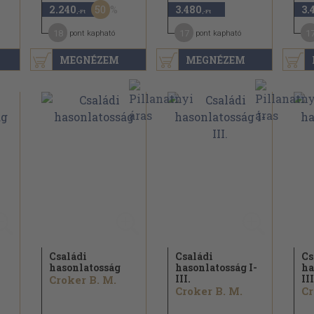
50
2.240
3.480
3.
,-Ft
,-Ft
18
17
1
pont kapható
pont kapható
MEGNÉZEM
MEGNÉZEM
Családi
Családi
Cs
hasonlatosság
hasonlatosság I-
ha
III.
III
Croker B. M.
Croker B. M.
Cr