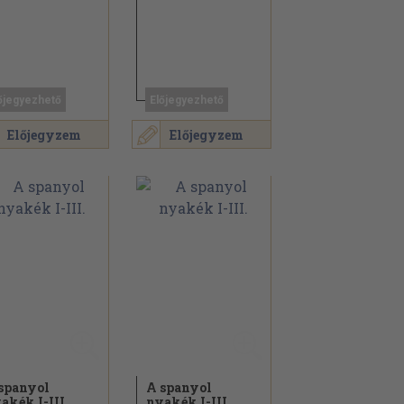
őjegyezhető
Előjegyezhető
Előjegyzem
Előjegyzem
spanyol
A spanyol
akék I-III.
nyakék I-III.