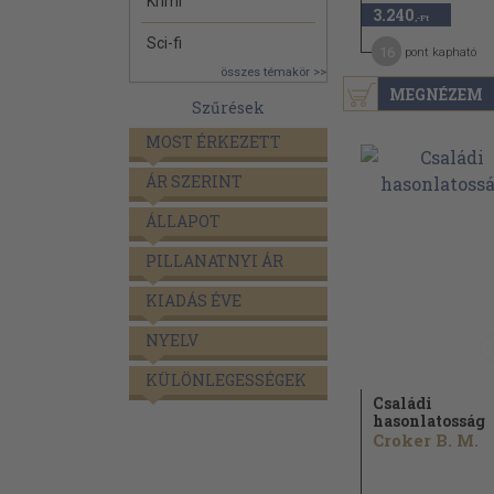
Krimi
3.240
,-Ft
Sci-fi
16
pont kapható
összes témakör >>
MEGNÉZEM
Szűrések
MOST ÉRKEZETT
ÁR SZERINT
ÁLLAPOT
PILLANATNYI ÁR
KIADÁS ÉVE
NYELV
KÜLÖNLEGESSÉGEK
Családi
hasonlatosság
Croker B. M.