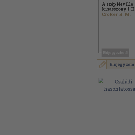
A szép Neville
kisasszony I-II
Croker B. M.
Előjegyezhető
Előjegyzem