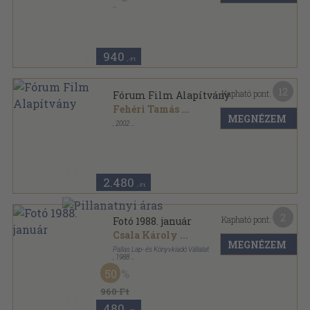
Tűzött kötés
,
48
oldal
Filmművészet sorozat
940
,-Ft
12
Kapható pont:
Fórum Film Alapítvány
Fehéri Tamás
...
MEGNÉZEM
,
2002
Ragasztott papírkötés
,
144
oldal
2.480
,-Ft
2
Kapható pont:
Fotó 1988. január
Csala Károly
...
MEGNÉZEM
Pallas Lap- és Könyvkiadó Vállalat
,
1988
Tűzött kötés
,
47
oldal
50
Fotó sorozat
960 Ft
480