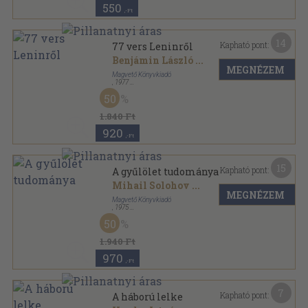
550
,-Ft
14
Kapható pont:
77 vers Leninről
Benjámin László
...
MEGNÉZEM
Magvető Könyvkiadó
,
1977
Vászon
,
274
oldal
50
1.840 Ft
920
,-Ft
15
Kapható pont:
A gyűlölet tudománya
Mihail Solohov
...
MEGNÉZEM
Magvető Könyvkiadó
,
1975
Vászon
,
835
oldal
50
1.940 Ft
970
,-Ft
7
Kapható pont:
A háború lelke