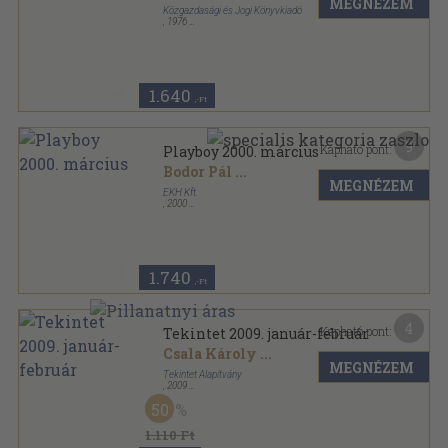
MEGNÉZEM
Közgazdasági és Jogi Könyvkiadó
,
1976
Fűzött kemény papírkötés
,
421
oldal
1.640
,-Ft
9
Kapható pont:
Playboy 2000. március
Bodor Pál
...
MEGNÉZEM
EKH Kft.
,
2000
Ragasztott papírkötés
,
120
oldal
Playboy sorozat
1.740
,-Ft
4
Kapható pont:
Tekintet 2009. január-február
Csala Károly
...
MEGNÉZEM
Tekintet Alapítvány
,
2009
Ragasztott papírkötés
,
146
oldal
50
Tekintet sorozat
1.110 Ft