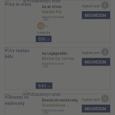
8
Kapható pont:
Az ár ellen
Sándor Pál
MEGNÉZEM
Magvető Könyvkiadó
,
1970
Vászon
,
550
oldal
50
Elvek és utak sorozat
1.110 Ft
550
,-Ft
4
Kapható pont:
Az izgága bébi
Révész Gy. István
MEGNÉZEM
Magvető Könyvkiadó
,
1970
Fűzött papírkötés
,
253
oldal
Albatrosz Könyvek sorozat
840
,-Ft
15
Kapható pont:
Bosszú és emberség
Aiszkhülosz
...
MEGNÉZEM
Magvető Könyvkiadó
,
1975