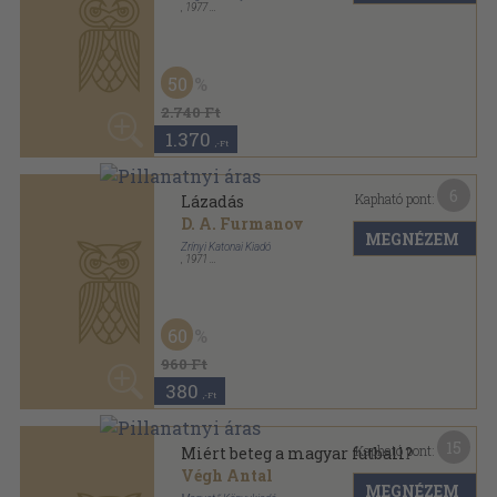
,
1974
Ragasztott papírkötés
,
174
oldal
20
1.240 Ft
990
,-Ft
Mutass többet
ANTIKVÁRIUM.HU
SZOLGÁLTATÁSAINK