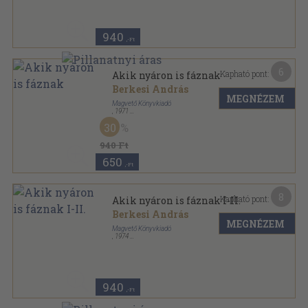
940
,-Ft
6
Kapható pont:
Akik nyáron is fáznak
Berkesi András
MEGNÉZEM
Magvető Könyvkiadó
,
1971
Vászon
,
576
oldal
30
Nők Könyvespolca sorozat
940 Ft
650
,-Ft
8
Kapható pont:
Akik nyáron is fáznak I-II.
Berkesi András
MEGNÉZEM
Magvető Könyvkiadó
,
1974
Ragasztott papírkötés
,
644
oldal
Magvető Zsebkönyvtár sorozat
940
,-Ft