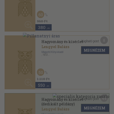
Lengyel Balázs
MEGNÉZEM
Magvető Könyvkiadó
,
1972
Vászon
,
406
oldal
50
Elvek és utak sorozat
1.110 Ft
550
,-Ft
44
Kapható pont:
Hagyomány és kísérlet
(dedikált példány)
MEGNÉZEM
Lengyel Balázs
Magvető Könyvkiadó
,
1972
Vászon
,
406
oldal
Elvek és utak sorozat
5.480
,-Ft
12
Kapható pont:
Hazánk és Európa
Diószegi István
MEGNÉZEM
Magvető Könyvkiadó
,
1970
Vászon
,
483
oldal
Elvek és utak sorozat