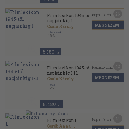
,-Ft
26
Kapható pont:
Filmlexikon 1945-től
napjainkig I.
MEGNÉZEM
Csala Károly
Totem Kiadó
,
1999
Fűzött kemény papírkötés
,
612
oldal
5.180
,-Ft
42
Kapható pont:
Filmlexikon 1945-től
napjainkig I-II.
MEGNÉZEM
Csala Károly
Totem
,
1999
Fűzött kemény papírkötés
,
1026
oldal
8.480
,-Ft
18
Kapható pont:
Filmlexikon I.
Geréb Anna
...