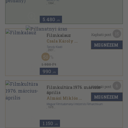
MOKÉP Rt.
,
1994
Ragasztott papírkötés
,
128
oldal
5.480
,-Ft
15
Kapható pont:
Filmkalauz
Csala Károly
...
MEGNÉZEM
Tarsoly Kiadó
,
2001
Ragasztott papírkötés
,
259
oldal
50
1.980 Ft
990
,-Ft
6
Kapható pont:
Filmkultúra 1976. március-
április
MEGNÉZEM
Almási Miklós
...
Magyar Filmtudományi Intézet és Filmarchívum
,
1976
Ragasztott papírkötés
,
110
oldal
Filmkultúra sorozat
1.150
,-Ft