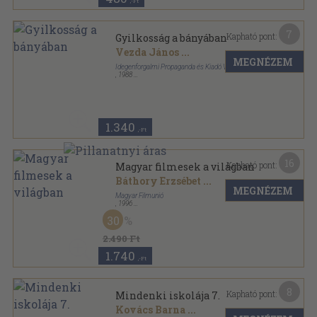
,-Ft
7
Kapható pont:
Gyilkosság a bányában
Vezda János
...
MEGNÉZEM
Idegenforgalmi Propaganda és Kiadó Vállalat
,
1988
Ragasztott papírkötés
,
303
oldal
Sárga krimik sorozat
1.340
,-Ft
16
Kapható pont:
Magyar filmesek a világban
Báthory Erzsébet
...
MEGNÉZEM
Magyar Filmunió
,
1996
Fűzött kemény papírkötés
,
716
oldal
30
2.490 Ft
1.740
,-Ft
8
Kapható pont:
Mindenki iskolája 7.
Kovács Barna
...