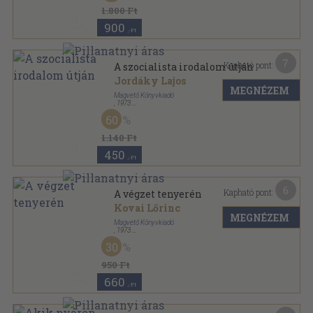
1.800 Ft
900
,-Ft
7
Kapható pont:
A szocialista irodalom útján
Jordáky Lajos
MEGNÉZEM
Magvető Könyvkiadó
,
1973
Vászon
,
531
oldal
60
Elvek és utak sorozat
1.140 Ft
450
,-Ft
6
Kapható pont:
A végzet tenyerén
Kovai Lőrinc
MEGNÉZEM
Magvető Könyvkiadó
,
1973
Ragasztott papírkötés
,
595
oldal
30
950 Ft
660
,-Ft