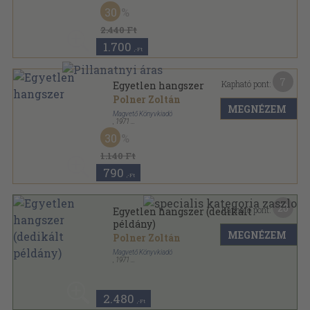
Vászon
,
413
oldal
30
2.440 Ft
1.700
,-Ft
7
Kapható pont:
Egyetlen hangszer
Polner Zoltán
MEGNÉZEM
Magvető Könyvkiadó
,
1971
Vászon
,
110
oldal
30
1.140 Ft
790
,-Ft
20
Kapható pont:
Egyetlen hangszer (dedikált
példány)
MEGNÉZEM
Polner Zoltán
Magvető Könyvkiadó
,
1971
Vászon
,
110
oldal
2.480
,-Ft