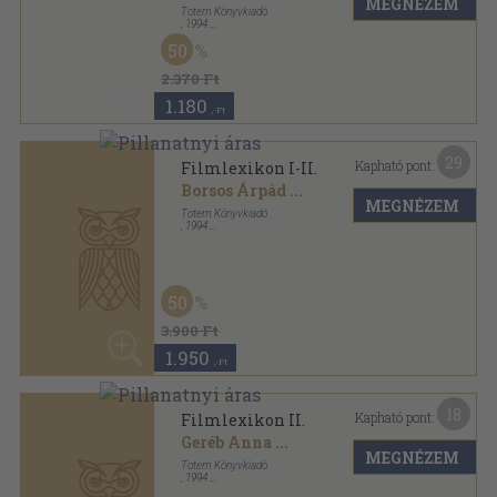
MEGNÉZEM
Totem Könyvkiadó
,
1994
Fűzött kemény papírkötés
,
349
oldal
50
2.370 Ft
1.180
,-Ft
29
Kapható pont:
Filmlexikon I-II.
Borsos Árpád
...
MEGNÉZEM
Totem Könyvkiadó
,
1994
Fűzött kemény papírkötés
,
960
oldal
50
3.900 Ft
1.950
,-Ft
18
Kapható pont:
Filmlexikon II.
Geréb Anna
...
MEGNÉZEM
Totem Könyvkiadó
,
1994
Fűzött kemény papírkötés
,
611
oldal
50
2.370 Ft