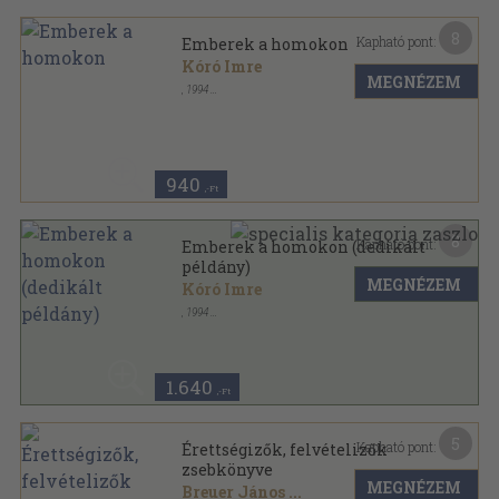
8
Kapható pont:
Emberek a homokon
Kóró Imre
MEGNÉZEM
,
1994
Fűzött kemény papírkötés
,
214
oldal
940
,-Ft
8
Kapható pont:
Emberek a homokon (dedikált
példány)
MEGNÉZEM
Kóró Imre
,
1994
Fűzött kemény papírkötés
,
214
oldal
1.640
,-Ft
5
Kapható pont:
Érettségizők, felvételizők
zsebkönyve
MEGNÉZEM
Breuer János
...