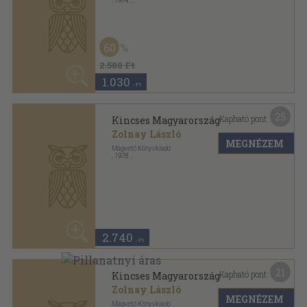
Zolnay László
MEGNÉZEM
Magvető Könyvkiadó
,
1977
Vászon
,
551
oldal
50
2.740 Ft
1.370
,-Ft
6
Kapható pont:
Lázadás
D. A. Furmanov
MEGNÉZEM
Zrínyi Katonai Kiadó
,
1971
Vászon
,
333
oldal
60
960 Ft
380
,-Ft
15
Kapható pont:
Miért beteg a magyar futball?
Végh Antal
MEGNÉZEM
Magvető Könyvkiadó