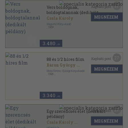
17
Kapható pont:
Vers boldognak,
boldogtalannak (dedikált
MEGNÉZEM
példány)
Csala Károly
Magvető Könyvkiadó
,
1969
Varrott papírkötés
,
141
oldal
Új termés sorozat
3.480
,-Ft
27
Kapható pont:
88 és 1/2 híres film
Báron György
...
MEGNÉZEM
Móra Ferenc Ifjúsági Könyvkiadó
,
1996
Fűzött kemény papírkötés
,
401
oldal
3.340
,-Ft
27
Kapható pont:
Egy szerencsés élet (dedikált
példány)
MEGNÉZEM
Csala Károly
...