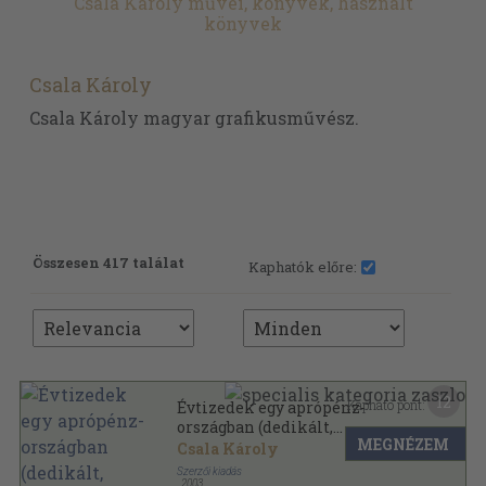
Csala Károly művei, könyvek, használt
könyvek
Csala Károly
Csala Károly magyar grafikusművész.
Összesen 417 találat
Kaphatók előre:
12
Kapható pont:
Évtizedek egy aprópénz-
országban (dedikált,
MEGNÉZEM
számozott példány)
Csala Károly
Szerzői kiadás
,
2003