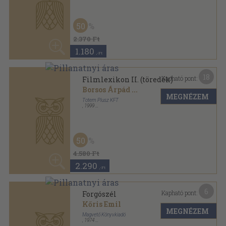
1.180
,-Ft
18
Kapható pont:
Filmlexikon II. (töredék)
Borsos Árpád
...
MEGNÉZEM
Totem Plusz KFT
,
1999
Fűzött kemény papírkötés
,
614
oldal
50
4.580 Ft
2.290
,-Ft
6
Kapható pont:
Forgószél
Kőris Emil
MEGNÉZEM
Magvető Könyvkiadó
,
1974
Vászon
,
278
oldal
60
960 Ft
380
,-Ft
8
Kapható pont:
Hagyomány és kísérlet