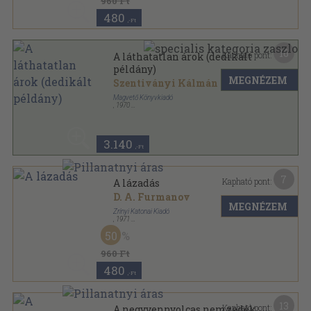
960 Ft
480
,-Ft
16
Kapható pont:
A láthatatlan árok (dedikált
példány)
MEGNÉZEM
Szentiványi Kálmán
Magvető Könyvkiadó
,
1970
Vászon
,
372
oldal
3.140
,-Ft
7
Kapható pont:
A lázadás
D. A. Furmanov
MEGNÉZEM
Zrínyi Katonai Kiadó
,
1971
Vászon
,
333
oldal
50
960 Ft
480
,-Ft
13
Kapható pont:
A negyvennyolcas nemzedék