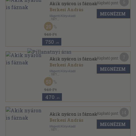
6
Kapható pont:
Akik nyáron is fáznak
Berkesi András
MEGNÉZEM
Magvető Könyvkiadó
,
1971
Fűzött keménykötés
,
576
oldal
20
Nők Könyvespolca sorozat
940 Ft
750
,-Ft
7
Kapható pont:
Akik nyáron is fáznak
Berkesi András
MEGNÉZEM
Magvető Könyvkiadó
,
1971
Vászon
,
576
oldal
50
940 Ft
470
,-Ft
14
Kapható pont:
Akik nyáron is fáznak
Berkesi András
MEGNÉZEM
Magvető Könyvkiadó
,
1971
Vászon
,
576
oldal