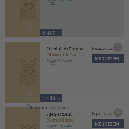
1.440
,-Ft
15
Kapható pont:
Igen és nem
Kocsis Rózsa
...
MEGNÉZEM
Magvető Könyvkiadó
,
1974
Vászon
,
654
oldal
60
Elvek és utak sorozat
2.580 Ft
1.030
,-Ft
25
Kapható pont:
Kincses Magyarország
Zolnay László
MEGNÉZEM
Magvető Könyvkiadó
,
1978
Vászon
,
551
oldal
2.740
,-Ft
21
Kapható pont:
Kincses Magyarország