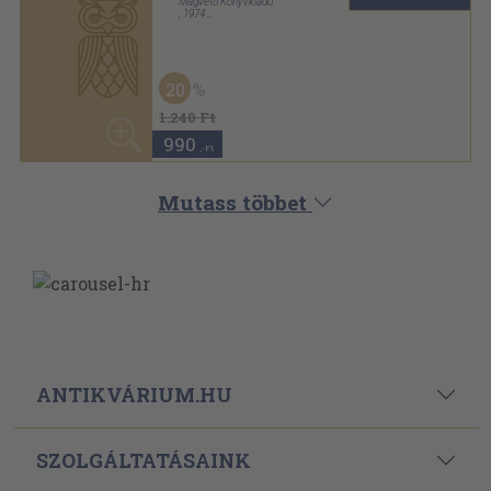
ELÉRHETŐSÉGEINK
Powered By
Ebond