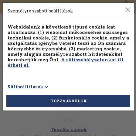
0
Toggle
Főmenü
Könyveink
navigation
Személyre szabott beállítások
Weboldalunk a következő típusú cookie-kat
alkalmazza: (1) weboldal működéséhez szükséges
technikai cookie, (2) funkcionális cookie, amely a
szolgáltatás igénybe vételét teszi az Ön számára
könnyebbé és gyorsabbá, (3) marketing cookie,
amely alapján személyre szabott hirdetésekkel
kereshetjük meg Önt.
A sütiszabályzatunkat itt
érheti el.
Sütibeállítások
HOZZÁJÁRULOK
További szűrők