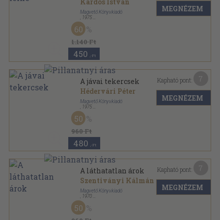
Kardos István
MEGNÉZEM
Magvető Könyvkiadó
,
1975
Vászon
,
295
oldal
60
1.140 Ft
450
,-Ft
7
Kapható pont:
A jávai tekercsek
Hédervári Péter
MEGNÉZEM
Magvető Könyvkiadó
,
1975
Vászon
,
281
oldal
50
960 Ft
480
,-Ft
7
Kapható pont:
A láthatatlan árok
Szentiványi Kálmán
MEGNÉZEM
Magvető Könyvkiadó
,
1970
Vászon
,
372
oldal
50