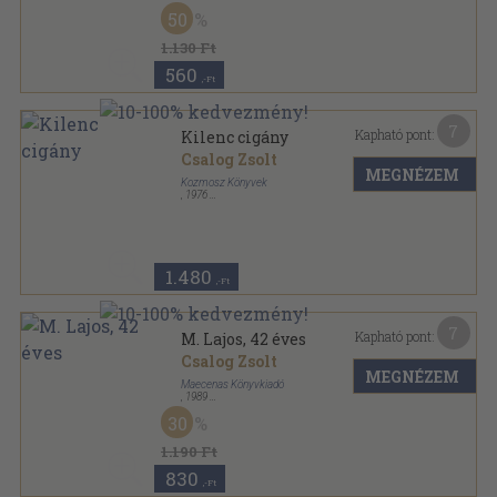
Ragasztott papírkötés
,
403
oldal
50
1.130 Ft
560
,-Ft
7
Kapható pont:
Kilenc cigány
Csalog Zsolt
MEGNÉZEM
Kozmosz Könyvek
,
1976
Ragasztott papírkötés
,
239
oldal
1.480
,-Ft
7
Kapható pont:
M. Lajos, 42 éves
Csalog Zsolt
MEGNÉZEM
Maecenas Könyvkiadó
,
1989
Ragasztott papírkötés
,
258
oldal
30
1.190 Ft
830
,-Ft