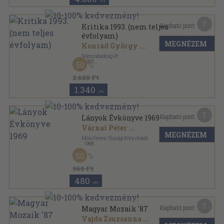
,-Ft
7
Kapható pont:
Kritika 1993. (nem teljes
évfolyam)
MEGNÉZEM
Konrád György
...
Népszabadság Rt.
,
1993
50
Tűzött kötés
,
564
oldal
Kritika sorozat
2.680 Ft
1.340
,-Ft
7
Kapható pont:
Lányok Évkönyve 1969
Várnai Péter
...
MEGNÉZEM
Móra Ferenc Ifjúsági Könyvkiadó
,
1968
Fűzött kemény papírkötés
,
383
oldal
50
Lányok Évkönyve sorozat
960 Ft
480
,-Ft
7
Kapható pont:
Magyar Mozaik '87
Vajda Zsuzsanna
...