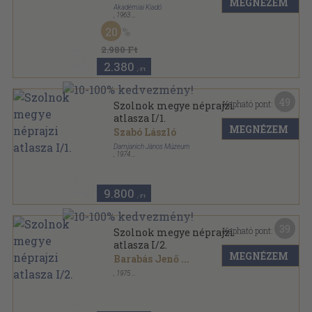
MEGNÉZEM
Akadémiai Kiadó
,
1963
Ragasztott papírkötés
,
183
oldal
20
Néprajzi értesítő sorozat
2.980 Ft
2.380
,-Ft
49
Kapható pont:
Szolnok megye néprajzi
atlasza I/1.
MEGNÉZEM
Szabó László
Damjanich János Múzeum
,
1974
Ragasztott papírkötés
,
614
oldal
9.800
,-Ft
39
Kapható pont:
Szolnok megye néprajzi
atlasza I/2.
MEGNÉZEM
Barabás Jenő
...
,
1975
Könyvkötői vászonkötés
,
287
oldal