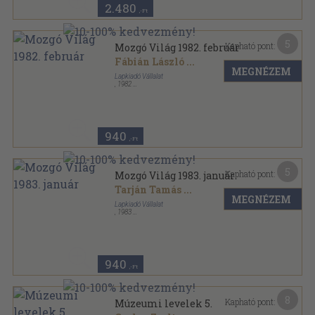
2.480
,-Ft
5
Kapható pont:
Mozgó Világ 1982. február
Fábián László
...
MEGNÉZEM
Lapkiadó Vállalat
,
1982
Ragasztott papírkötés
,
127
oldal
Mozgó Világ sorozat
940
,-Ft
5
Kapható pont:
Mozgó Világ 1983. január
Tarján Tamás
...
MEGNÉZEM
Lapkiadó Vállalat
,
1983
Ragasztott papírkötés
,
128
oldal
Mozgó Világ sorozat
940
,-Ft
8
Kapható pont:
Múzeumi levelek 5.