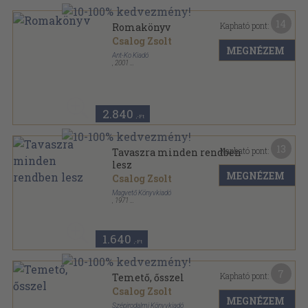
14
Kapható pont:
Romakönyv
Csalog Zsolt
MEGNÉZEM
Ant-Ko Kiadó
,
2001
Ragasztott papírkötés
,
318
oldal
2.840
,-Ft
13
Kapható pont:
Tavaszra minden rendben
lesz
MEGNÉZEM
Csalog Zsolt
Magvető Könyvkiadó
,
1971
Vászon
,
190
oldal
1.640
,-Ft
7
Kapható pont:
Temető, ősszel
Csalog Zsolt
MEGNÉZEM
Szépirodalmi Könyvkiadó