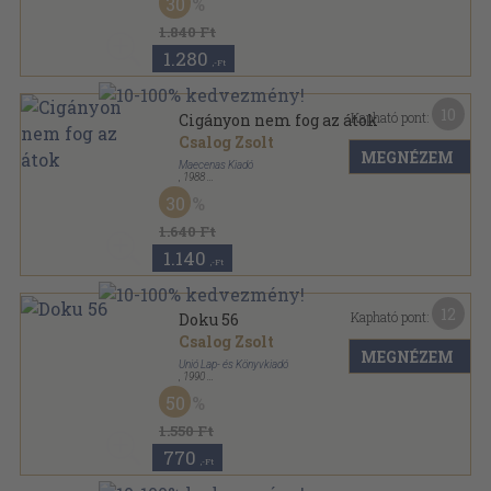
30
1.840 Ft
1.280
,-Ft
10
Kapható pont:
Cigányon nem fog az átok
Csalog Zsolt
MEGNÉZEM
Maecenas Kiadó
,
1988
Ragasztott papírkötés
,
190
oldal
30
1.640 Ft
1.140
,-Ft
12
Kapható pont:
Doku 56
Csalog Zsolt
MEGNÉZEM
Unió Lap- és Könyvkiadó
,
1990
Ragasztott papírkötés
,
358
oldal
50
1.550 Ft
770
,-Ft