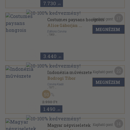
7.730
,-Ft
17
Kapható pont:
Costumes paysans hongrois
Alice Gáborján
...
MEGNÉZEM
Éditions Corvina
,
1969
Fűzött kemény papírkötés
,
122
oldal
Art populaire Hongrois sorozat
3.440
,-Ft
22
Kapható pont:
Indonézia művészete
Bodrogi Tibor
MEGNÉZEM
Corvina Kiadó
,
1971
Vászon
,
290
oldal
50
2.990 Ft
1.490
,-Ft
14
Kapható pont:
Magyar népviseletek