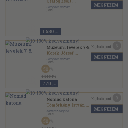
Csalog Zsolt
...
MEGNÉZEM
Damjanich Múzeum
,
1961
Tűzött kötés
,
27
oldal
Múzeumi Levelek sorozat
1.580
,-Ft
6
Kapható pont:
Múzeumi levelek 7-8.
Korek József
...
MEGNÉZEM
Damjanich Múzeum
,
1965
Tűzött kötés
,
64
oldal
50
Múzeumi Levelek sorozat
1.540 Ft
770
,-Ft
9
Kapható pont:
Nomád katona
Tömörkény István
...
MEGNÉZEM
Kozmosz Könyvek
,
1980
Fűzött kemény papírkötés
,
413
oldal
50