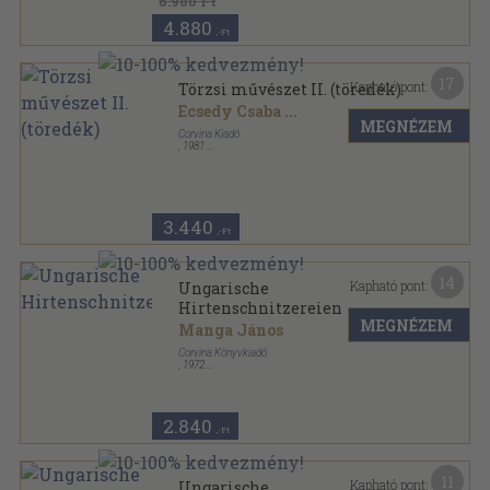
6.980 Ft
4.880
,-Ft
17
Kapható pont:
Törzsi művészet II. (töredék)
Ecsedy Csaba
...
MEGNÉZEM
Corvina Kiadó
,
1981
Vászon
,
229
oldal
3.440
,-Ft
14
Kapható pont:
Ungarische
Hirtenschnitzereien
MEGNÉZEM
Manga János
Corvina Könyvkiadó
,
1972
Fűzött keménykötés
,
127
oldal
Ungarische volkskunst sorozat
2.840
,-Ft
11
Kapható pont:
Ungarische