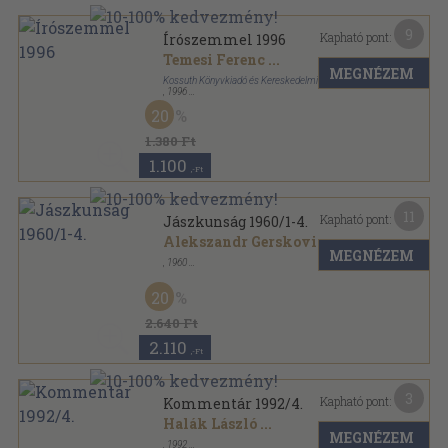
9
Kapható pont:
Írószemmel 1996
Temesi Ferenc
...
MEGNÉZEM
Kossuth Könyvkiadó és Kereskedelmi Kft.
,
1996
Ragasztott papírkötés
,
305
oldal
20
Írószemmel sorozat
1.380 Ft
1.100
,-Ft
11
Kapható pont:
Jászkunság 1960/1-4.
Alekszandr Gerskovics
...
MEGNÉZEM
,
1960
Könyvkötői kötés
,
192
oldal
Jászkunság sorozat
20
2.640 Ft
2.110
,-Ft
3
Kapható pont:
Kommentár 1992/4.
Halák László
...
MEGNÉZEM
,
1992