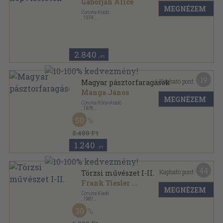
Gáborján Alice
MEGNÉZEM
Corvina Kiadó
,
1974
Fűzött kemény papírkötés
,
66
oldal
Magyar Népművészet sorozat
2.840
,-Ft
19
Kapható pont:
Magyar pásztorfaragások
Manga János
MEGNÉZEM
Corvina Könyvkiadó
,
1976
Fűzött kemény papírkötés
,
86
oldal
50
Magyar népművészet sorozat
2.480 Ft
1.240
,-Ft
44
Kapható pont:
Törzsi művészet I-II.
Frank Tiesler
...
MEGNÉZEM
Corvina Kiadó
,
1981
Vászon
,
477
oldal
30