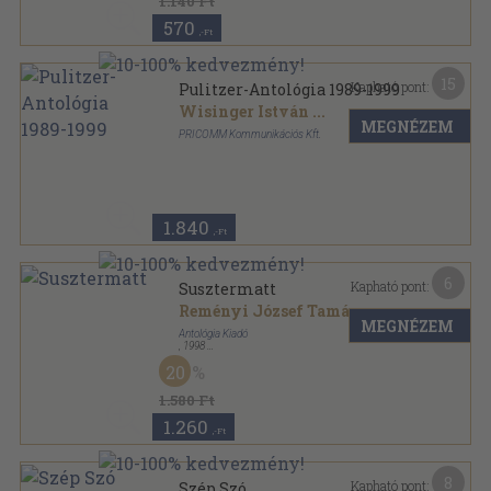
1.140 Ft
570
,-Ft
15
Kapható pont:
Pulitzer-Antológia 1989-1999
Wisinger István
...
MEGNÉZEM
PRICOMM Kommunikációs Kft.
Fűzött kemény papírkötés
,
237
oldal
1.840
,-Ft
6
Kapható pont:
Susztermatt
Reményi József Tamás
...
MEGNÉZEM
Antológia Kiadó
,
1998
Ragasztott papírkötés
,
186
oldal
20
1.580 Ft
1.260
,-Ft
8
Kapható pont:
Szép Szó