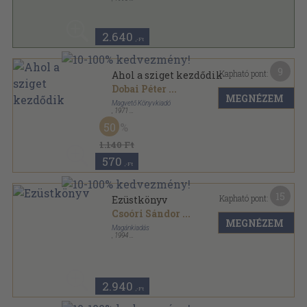
Ragasztott papírkötés
,
189
oldal
Aetas sorozat
2.640
,-Ft
9
Kapható pont:
Ahol a sziget kezdődik
Dobai Péter
...
MEGNÉZEM
Magvető Könyvkiadó
,
1971
Vászon
,
339
oldal
50
1.140 Ft
570
,-Ft
15
Kapható pont:
Ezüstkönyv
Csoóri Sándor
...
MEGNÉZEM
Magánkiadás
,
1994
Ragasztott papírkötés
,
346
oldal
Új Forrás Könyvek sorozat
2.940
,-Ft