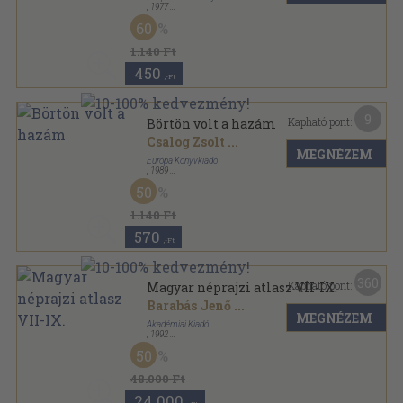
,
1977
Fűzött kemény papírkötés
,
239
oldal
60
1.140 Ft
450
,-Ft
9
Kapható pont:
Börtön volt a hazám
Csalog Zsolt
...
MEGNÉZEM
Európa Könyvkiadó
,
1989
Ragasztott papírkötés
,
117
oldal
50
1.140 Ft
570
,-Ft
360
Kapható pont:
Magyar néprajzi atlasz VII-IX.
Barabás Jenő
...
MEGNÉZEM
Akadémiai Kiadó
,
1992
Papírmappa
,
193
oldal
50
48.000 Ft
24.000