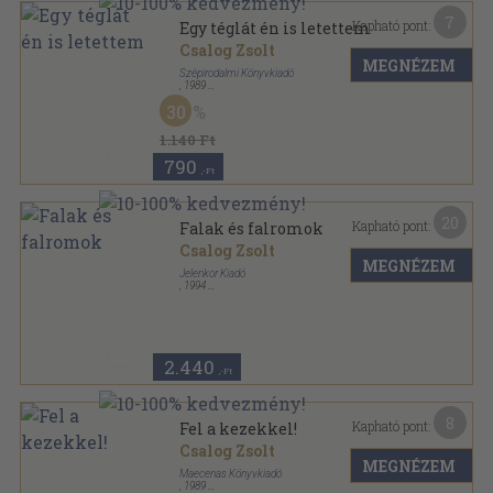
7
Kapható pont:
Egy téglát én is letettem
Csalog Zsolt
MEGNÉZEM
Szépirodalmi Könyvkiadó
,
1989
Fűzött kemény papírkötés
,
430
oldal
30
1.140 Ft
790
,-Ft
20
Kapható pont:
Falak és falromok
Csalog Zsolt
MEGNÉZEM
Jelenkor Kiadó
,
1994
Ragasztott papírkötés
,
301
oldal
Élő Irodalom sorozat
2.440
,-Ft
8
Kapható pont:
Fel a kezekkel!
Csalog Zsolt
MEGNÉZEM
Maecenas Könyvkiadó
,
1989