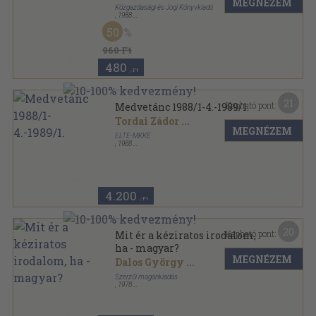
MEGNÉZEM
Közgazdasági és Jogi Könyvkiadó
,
1988
Ragasztott papírkötés
,
370
oldal
50
Magyar Mozaik sorozat
960 Ft
480
,-Ft
21
Kapható pont:
Medvetánc 1988/1-4.-1989/1.
Tordai Zádor
...
MEGNÉZEM
ELTE-MKKE
,
1988
Ragasztott papírkötés
,
1014
oldal
Medvetánc sorozat
4.200
,-Ft
20
Kapható pont:
Mit ér a kéziratos irodalom,
ha - magyar?
MEGNÉZEM
Dalos György
...
Szerzői magánkiadás
,
1978
Ragasztott papírkötés
,
158
oldal
Magyar Füzetek sorozat