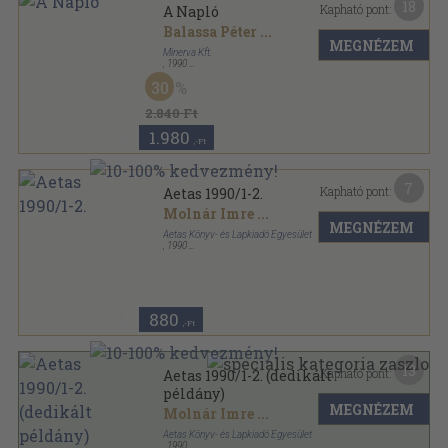
18
Kapható pont:
A Napló
Balassa Péter
...
MEGNÉZEM
Minerva Kft.
,
1990
Ragasztott papírkötés
,
427
oldal
30
2.840 Ft
1.980
,-Ft
7
Kapható pont:
Aetas 1990/1-2.
Molnár Imre
...
MEGNÉZEM
Aetas Könyv- és Lapkiadó Egyesület
,
1990
Ragasztott papírkötés
,
189
oldal
Aetas sorozat
880
,-Ft
13
Kapható pont:
Aetas 1990/1-2. (dedikált
példány)
MEGNÉZEM
Molnár Imre
...
Aetas Könyv- és Lapkiadó Egyesület
,
1990