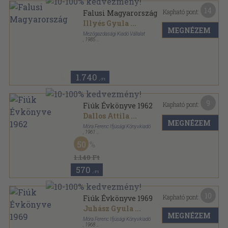
14
Kapható pont:
Falusi Magyarország
Illyés Gyula
...
MEGNÉZEM
Mezőgazdasági Kiadó Vállalat
,
1985
Vászon
,
527
oldal
1.740
,-Ft
9
Kapható pont:
Fiúk Évkönyve 1962
Dallos Attila
...
MEGNÉZEM
Móra Ferenc Ifjúsági Könyvkiadó
,
1961
Vászon
,
400
oldal
50
Fiúk Évkönyve sorozat
1.140 Ft
570
,-Ft
10
Kapható pont:
Fiúk Évkönyve 1969
Juhász Gyula
...
MEGNÉZEM
Móra Ferenc Ifjúsági Könyvkiadó
,
1968