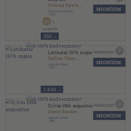
Ortutay Gyula
...
MEGNÉZEM
Táncsics Könyvkiadó
,
1973
Fűzött kemény papírkötés
,
422
oldal
50
Szép Szó sorozat
1.110 Ft
550
,-Ft
7
Kapható pont:
Látóhatár 1976. május
Tallián Tibor
...
MEGNÉZEM
Lapkiadó Vállalat
,
1976
Ragasztott papírkötés
,
240
oldal
Látóhatár sorozat
1.440
,-Ft
4
Kapható pont:
Új Írás 1966. augusztus
Csoóri Sándor
...
MEGNÉZEM
Lapkiadó Vállalat
,
1966
Ragasztott papírkötés
,
128
oldal
Új Írás sorozat