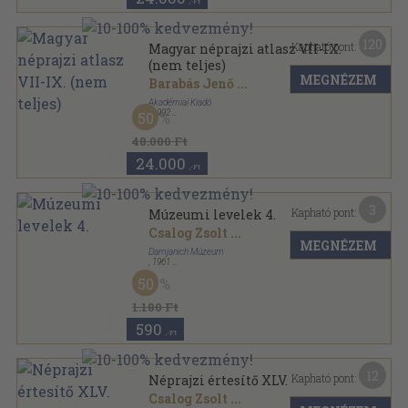
,-Ft
120
Kapható pont:
Magyar néprajzi atlasz VII-IX.
(nem teljes)
MEGNÉZEM
Barabás Jenő
...
Akadémiai Kiadó
,
1992
50
Papírmappa
,
193
oldal
48.000 Ft
24.000
,-Ft
3
Kapható pont:
Múzeumi levelek 4.
Csalog Zsolt
...
MEGNÉZEM
Damjanich Múzeum
,
1961
Tűzött kötés
,
27
oldal
50
Múzeumi Levelek sorozat
1.180 Ft
590
,-Ft
12
Kapható pont:
Néprajzi értesítő XLV.
Csalog Zsolt
...