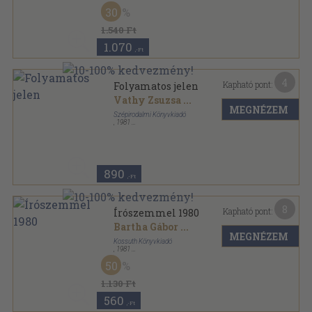
Fűzött kemény papírkötés
,
383
oldal
30
Fiúk Évkönyve sorozat
1.540 Ft
1.070
,-Ft
4
Kapható pont:
Folyamatos jelen
Vathy Zsuzsa
...
MEGNÉZEM
Szépirodalmi Könyvkiadó
,
1981
Vászon
,
371
oldal
Magyarország felfedezése sorozat
890
,-Ft
8
Kapható pont:
Írószemmel 1980
Bartha Gábor
...
MEGNÉZEM
Kossuth Könyvkiadó
,
1981
Vászon
,
361
oldal
50
Írószemmel sorozat
1.130 Ft
560
,-Ft