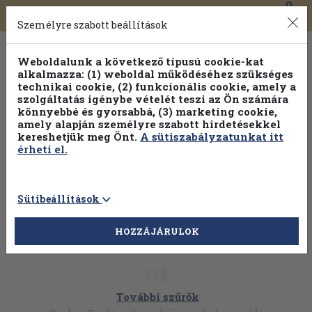
0
Toggle
Főmenü
Könyveink
navigation
Személyre szabott beállítások
Weboldalunk a következő típusú cookie-kat
alkalmazza: (1) weboldal működéséhez szükséges
technikai cookie, (2) funkcionális cookie, amely a
szolgáltatás igénybe vételét teszi az Ön számára
könnyebbé és gyorsabbá, (3) marketing cookie,
Válogasson több mint 1.000.000 kiadványunk közül
10-
amely alapján személyre szabott hirdetésekkel
100% kedvezménnyel!
kereshetjük meg Önt.
A sütiszabályzatunkat itt
érheti el.
Sütibeállítások
HOZZÁJÁRULOK
További szűrők