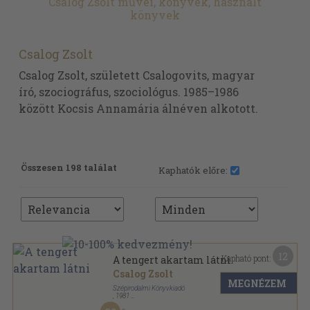
Csalog Zsolt művei, könyvek, használt
könyvek
Csalog Zsolt
Csalog Zsolt, született Csalogovits, magyar
író, szociográfus, szociológus. 1985–1986
között Kocsis Annamária álnéven alkotott.
Összesen 198 találat
Kaphatók előre:
12
Kapható pont:
A tengert akartam látni
Csalog Zsolt
MEGNÉZEM
Szépirodalmi Könyvkiadó
,
1981
Vászon
,
493
oldal