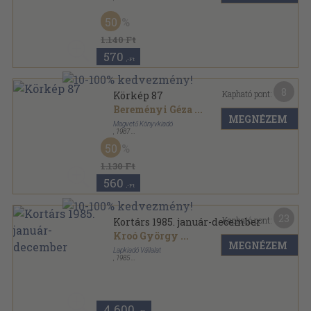
Ragasztott papírkötés
,
66
oldal
Kommentár sorozat
50
1.140 Ft
570
,-Ft
8
Kapható pont:
Körkép 87
Bereményi Géza
...
MEGNÉZEM
Magvető Könyvkiadó
,
1987
Vászon
,
647
oldal
50
Körkép sorozat
1.130 Ft
560
,-Ft
23
Kapható pont:
Kortárs 1985. január-december
Kroó György
...
MEGNÉZEM
Lapkiadó Vállalat
,
1985
Ragasztott papírkötés
,
1998
oldal
Kortárs sorozat
4.600