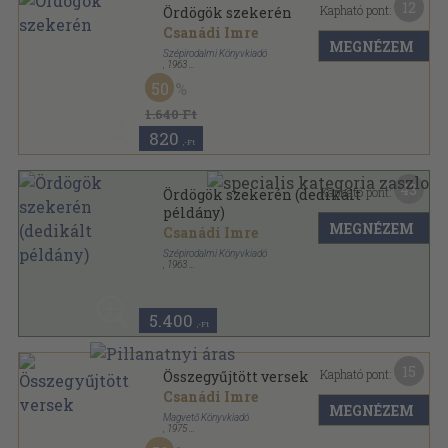
12
Kapható pont:
Ördögök szekerén
Csanádi Imre
MEGNÉZEM
Szépirodalmi Könyvkiadó
,
1963
Vászon
,
492
oldal
50
1.640 Ft
820
,-Ft
43
Kapható pont:
Ördögök szekerén (dedikált
példány)
MEGNÉZEM
Csanádi Imre
Szépirodalmi Könyvkiadó
,
1963
Vászon
,
492
oldal
5.400
,-Ft
15
Kapható pont:
Összegyűjtött versek
Csanádi Imre
MEGNÉZEM
Magvető Könyvkiadó
,
1975
Vászon
,
960
oldal