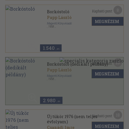
8
Kapható pont:
Borkóstoló
Papp László
MEGNÉZEM
Magvető Könyvkiadó
,
1958
Félvászon
,
105
oldal
1.540
,-Ft
15
Kapható pont:
Borkóstoló (dedikált példány)
Papp László
MEGNÉZEM
Magvető Könyvkiadó
,
1958
Félvászon
,
105
oldal
2.980
,-Ft
18
Kapható pont:
Új tükör 1976 (nem teljes
évfolyam)
MEGNÉZEM
Csanádi Imre