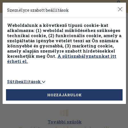
0
Toggle
Főmenü
Könyveink
navigation
Személyre szabott beállítások
Weboldalunk a következő típusú cookie-kat
alkalmazza: (1) weboldal működéséhez szükséges
technikai cookie, (2) funkcionális cookie, amely a
szolgáltatás igénybe vételét teszi az Ön számára
könnyebbé és gyorsabbá, (3) marketing cookie,
amely alapján személyre szabott hirdetésekkel
kereshetjük meg Önt.
A sütiszabályzatunkat itt
érheti el.
Sütibeállítások
HOZZÁJÁRULOK
További szűrők