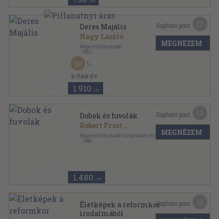
,-Ft
17
Kapható pont:
Deres Majális
Nagy László
MEGNÉZEM
Magvető Könyvkiadó
,
1957
Vászon
,
367
oldal
30
2.740 Ft
1.910
,-Ft
13
Kapható pont:
Dobok és fuvolák
Robert Frost
...
MEGNÉZEM
Magvető Könyvkiadó-Szépirodalmi Könyvkiadó
,
1966
Fűzött keménykötés
,
345
oldal
1.480
,-Ft
13
Kapható pont:
Életképek a reformkor
irodalmából