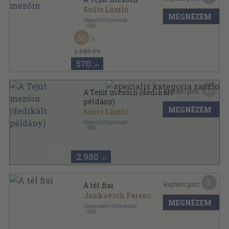
Szűts László
MEGNÉZEM
Magvető Könyvkiadó
,
1960
Félvászon
,
122
oldal
50
1.140 Ft
570
,-Ft
15
Kapható pont:
A Tejút mezőin (dedikált
példány)
MEGNÉZEM
Szűts László
Magvető Könyvkiadó
,
1960
Félvászon
,
122
oldal
2.980
,-Ft
5
Kapható pont:
A tél fiai
Jankovich Ferenc
MEGNÉZEM
Szépirodalmi Könyvkiadó
,
1953
Könyvkötői kötés
,
375
oldal