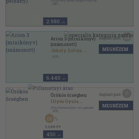
Vörösmarty Mihály Megyei Könyvtár
,
1987
Ragasztott papírkötés
,
80
oldal
Fejér megyei irodalmi füzetek sorozat
2.980
,-Ft
32
Kapható pont:
Arion 3 (minikönyv)
(számozott)
MEGNÉZEM
Jékely Zoltán
...
,
1970
Bőr
,
109
oldal
6.440
,-Ft
7
Kapható pont:
Örökös őrségben
Illyés Gyula
...
MEGNÉZEM
Zrínyi Katonai Könyv- és Lapkiadó
,
1976
Vászon
,
364
oldal
60
1.140 Ft
450
,-Ft