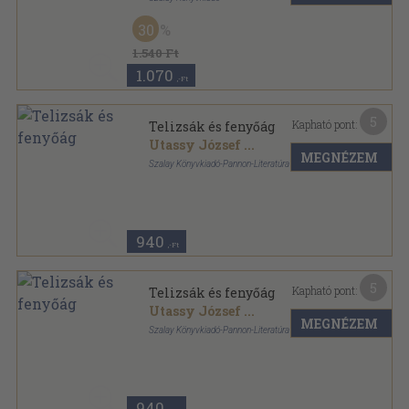
Fűzött kemény papírkötés
,
48
oldal
30
Szalay könyvek sorozat
1.540 Ft
1.070
,-Ft
5
Kapható pont:
Telizsák és fenyőág
Utassy József
...
MEGNÉZEM
Szalay Könyvkiadó-Pannon-Literatúra Kft.
Tűzött kötés
,
31
oldal
Szalay könyvek sorozat
940
,-Ft
5
Kapható pont:
Telizsák és fenyőág
Utassy József
...
MEGNÉZEM
Szalay Könyvkiadó-Pannon-Literatúra Kft.
Tűzött kötés
,
47
oldal
Szalay könyvek sorozat
940