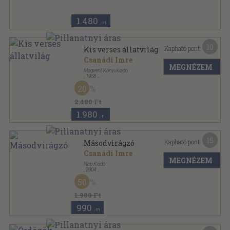
1.480
,-Ft
10
Kapható pont:
Kis verses állatvilág
Csanádi Imre
MEGNÉZEM
Magvető Könyvkiadó
,
1958
Könyvkötői kötés
,
174
oldal
20
2.480 Ft
1.980
,-Ft
15
Kapható pont:
Másodvirágzó
Csanádi Imre
MEGNÉZEM
Nap Kiadó
,
2004
Fűzött kemény papírkötés
,
276
oldal
50
Magyar esszék sorozat
1.980 Ft
990
,-Ft