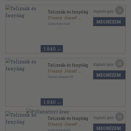
9
Kapható pont:
Telizsák és fenyőág
Utassy József
...
MEGNÉZEM
Szalay Könyvkiadó
Fűzött kemény papírkötés
,
48
oldal
Szalay könyvek sorozat
1.840
,-Ft
15
Kapható pont:
Telizsák és fenyőág
Utassy József
...
MEGNÉZEM
Pannon-Literatúra Kft.
Fűzött kemény papírkötés
,
47
oldal
Szalay könyvek sorozat
1.840
,-Ft
10
Kapható pont:
Telizsák és fenyőág
Utassy József
...
MEGNÉZEM
Szalay Könyvkiadó