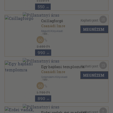
1.110 Ft
550
,-Ft
15
Kapható pont:
Csillagforgó
Csanádi Imre
MEGNÉZEM
Magvető Könyvkiadó
,
1966
Vászon
,
317
oldal
60
2.480 Ft
990
,-Ft
13
Kapható pont:
Egy hajdani templomra
Csanádi Imre
MEGNÉZEM
Szépirodalmi Könyvkiadó
,
1989
Fűzött keménykötés
,
518
oldal
50
1.780 Ft
890
,-Ft
7
Kapható pont:
Erdei vadak, égi madarak