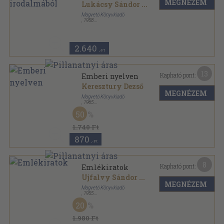
MEGNÉZEM
Lukácsy Sándor
...
Magvető Könyvkiadó
,
1958
Félvászon
,
396
oldal
Magyar könyvtár sorozat
2.640
,-Ft
13
Kapható pont:
Emberi nyelven
Keresztury Dezső
MEGNÉZEM
Magvető Könyvkiadó
,
1965
Fűzött keménykötés
,
313
oldal
50
1.740 Ft
870
,-Ft
8
Kapható pont:
Emlékiratok
Ujfalvy Sándor
...
MEGNÉZEM
Magvető Könyvkiadó
,
1955
Könyvkötői kötés
,
330
oldal
20
Magyar Könyvtár sorozat
1.980 Ft