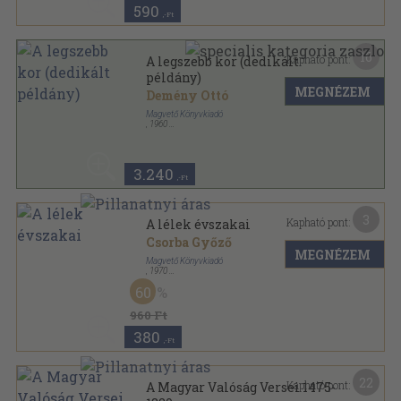
590
,-Ft
16
Kapható pont:
A legszebb kor (dedikált
példány)
MEGNÉZEM
Demény Ottó
Magvető Könyvkiadó
,
1960
Varrott keménykötés
,
88
oldal
3.240
,-Ft
3
Kapható pont:
A lélek évszakai
Csorba Győző
MEGNÉZEM
Magvető Könyvkiadó
,
1970
Vászon
,
351
oldal
60
960 Ft
380
,-Ft
22
Kapható pont:
A Magyar Valóság Versei 1475-