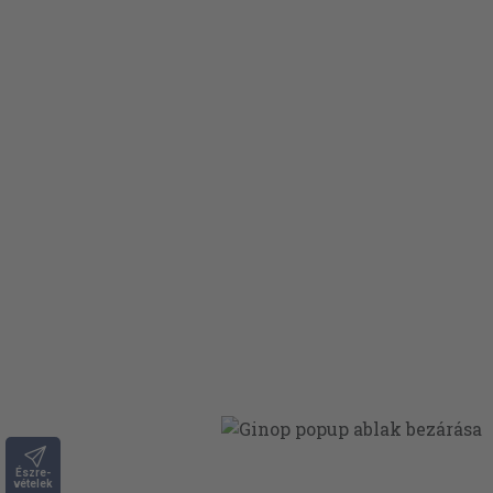
Észre-
vételek