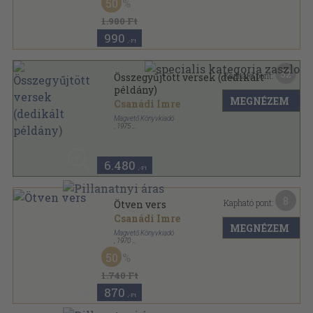
50
1.980 Ft
990
,-Ft
52
Kapható pont:
Összegyűjtött versek (dedikált
példány)
MEGNÉZEM
Csanádi Imre
Magvető Könyvkiadó
,
1975
Vászon
,
960
oldal
6.480
,-Ft
8
Kapható pont:
Ötven vers
Csanádi Imre
MEGNÉZEM
Magvető Könyvkiadó
,
1970
Vászon
,
197
oldal
50
1.740 Ft
870
,-Ft