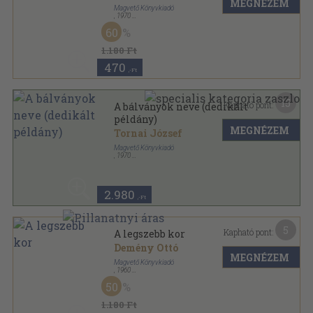
MEGNÉZEM
Magvető Könyvkiadó
,
1970
Vászon
,
263
oldal
60
1.180 Ft
470
,-Ft
15
Kapható pont:
A bálványok neve (dedikált
példány)
MEGNÉZEM
Tornai József
Magvető Könyvkiadó
,
1970
Vászon
,
263
oldal
2.980
,-Ft
5
Kapható pont:
A legszebb kor
Demény Ottó
MEGNÉZEM
Magvető Könyvkiadó
,
1960
Varrott keménykötés
,
88
oldal
50
1.180 Ft