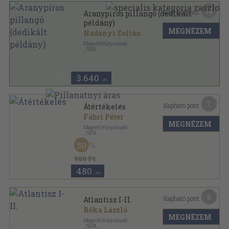
18
Kapható pont:
Aranypiros pillangó (dedikált
példány)
MEGNÉZEM
Nadányi Zoltán
Magvető Könyvkiadó
,
1955
Félvászon
,
288
oldal
3.640
,-Ft
7
Kapható pont:
Átértékelés
Fábri Péter
MEGNÉZEM
Magvető Könyvkiadó
,
1974
Vászon
,
101
oldal
50
960 Ft
480
,-Ft
8
Kapható pont:
Atlantisz I-II.
Bóka László
MEGNÉZEM
Magvető Könyvkiadó
,
1974