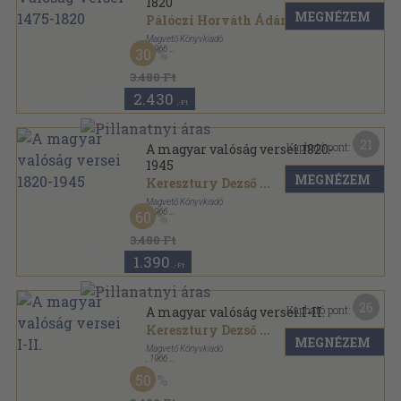
1820
MEGNÉZEM
Pálóczi Horváth Ádám
...
Magvető Könyvkiadó
,
1966
30
Vászon
,
573
oldal
3.480 Ft
2.430
,-Ft
21
Kapható pont:
A magyar valóság versei 1820-
1945
MEGNÉZEM
Keresztury Dezső
...
Magvető Könyvkiadó
,
1966
60
Vászon
,
630
oldal
3.480 Ft
1.390
,-Ft
26
Kapható pont:
A magyar valóság versei I-II.
Keresztury Dezső
...
MEGNÉZEM
Magvető Könyvkiadó
,
1966
Vászon
,
1203
oldal
50