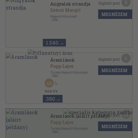
8
Kapható pont:
Angyalok strandja
Szécsi Margit
MEGNÉZEM
Magvető Könyvkiadó
,
1956
Fűzött papírkötés
,
75
oldal
1.540
,-Ft
6
Kapható pont:
Áramlások
Papp Lajos
MEGNÉZEM
Tiszatáj-Magvető Könyvkiadó
,
1964
Fűzött kemény papírkötés
,
160
oldal
60
960 Ft
380
,-Ft
12
Kapható pont:
Áramlások (aláírt példány)
Papp Lajos
MEGNÉZEM
Tiszatáj-Magvető Könyvkiadó
,
1964
Fűzött kemény papírkötés
,
160
oldal