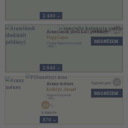
2.480
,-Ft
23
Kapható pont:
Áramlások (dedikált példány)
Papp Lajos
MEGNÉZEM
Tiszatáj-Magvető Könyvkiadó
,
1964
Fűzött kemény papírkötés
,
160
oldal
2.840
,-Ft
13
Kapható pont:
Arany ménes
Erdélyi József
MEGNÉZEM
Magvető Könyvkiadó
,
1959
Félvászon
,
275
oldal
50
1.740 Ft
870
,-Ft