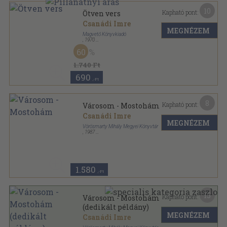
10
Kapható pont:
Ötven vers
Csanádi Imre
MEGNÉZEM
Magvető Könyvkiadó
,
1970
Fűzött kemény papírkötés
,
197
oldal
60
1.740 Ft
690
,-Ft
8
Kapható pont:
Városom - Mostohám
Csanádi Imre
MEGNÉZEM
Vörösmarty Mihály Megyei Könyvtár
,
1987
Ragasztott papírkötés
,
80
oldal
Fejér megyei irodalmi füzetek sorozat
1.580
,-Ft
15
Kapható pont:
Városom - Mostohám
(dedikált példány)
MEGNÉZEM
Csanádi Imre