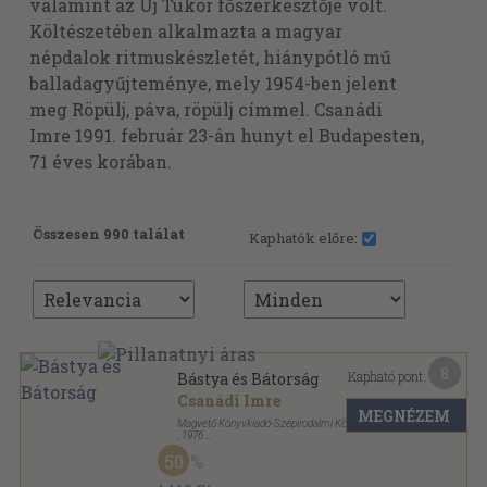
valamint az Új Tükör főszerkesztője volt.
Költészetében alkalmazta a magyar
népdalok ritmuskészletét, hiánypótló mű
balladagyűjteménye, mely 1954-ben jelent
meg Röpülj, páva, röpülj címmel. Csanádi
Imre 1991. február 23-án hunyt el Budapesten,
71 éves korában.
Összesen 990 találat
Kaphatók előre:
8
Kapható pont:
Bástya és Bátorság
Csanádi Imre
MEGNÉZEM
Magvető Könyvkiadó-Szépirodalmi Könyvkiadó
,
1976
Vászon
,
366
oldal
50
30 év sorozat