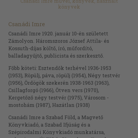
Csanádi Imre művei, könyvek, használt
könyvek
Csanádi Imre
Csanádi Imre 1920. január 10-én született
Zámolyon. Háromszoros József Attila- és
Kossuth-díjas költő, író, műfordító,
balladagyűjtő, publicista és szerkesztő.
Főbb köteti: Esztendők terhével 1936-1953
(1953), Röpülj, páva, röpülj (1954), Négy testvér
(1956), Ördögök szekerén 1938-1963 (1963),
Csillagforgó (1966), Ötven vers (1970),
Kergetőző négy testvér (1975), Városom -
mostohám (1987), Hazátlan (1938)
Csanádi Imre a Szabad Föld, a Magvető
Könyvkiadó, a Szabad Ifjúság és a
Szépirodalmi Könyvkiadó munkatársa,