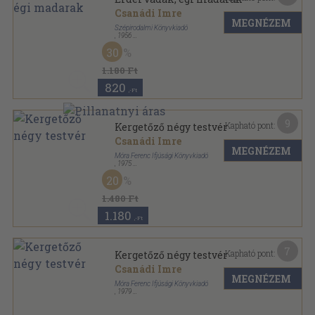
Csanádi Imre
MEGNÉZEM
Szépirodalmi Könyvkiadó
,
1956
Félvászon
,
167
oldal
30
1.180 Ft
820
,-Ft
9
Kapható pont:
Kergetőző négy testvér
Csanádi Imre
MEGNÉZEM
Móra Ferenc Ifjúsági Könyvkiadó
,
1975
Leporelló kötés
,
10
oldal
20
1.480 Ft
1.180
,-Ft
7
Kapható pont:
Kergetőző négy testvér
Csanádi Imre
MEGNÉZEM
Móra Ferenc Ifjúsági Könyvkiadó
,
1979
Leporelló kötés
,
10
oldal