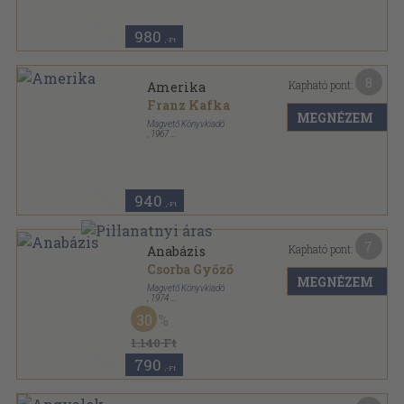
980
,-Ft
8
Kapható pont:
Amerika
Franz Kafka
MEGNÉZEM
Magvető Könyvkiadó
,
1967
Vászon
,
334
oldal
Világkönyvtár sorozat
940
,-Ft
7
Kapható pont:
Anabázis
Csorba Győző
MEGNÉZEM
Magvető Könyvkiadó
,
1974
Vászon
,
133
oldal
30
1.140 Ft
790
,-Ft