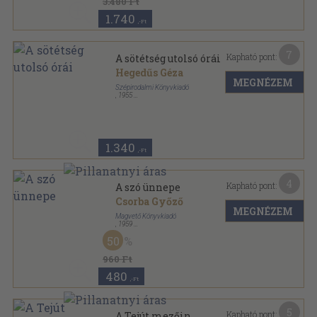
3.480 Ft
1.740
,-Ft
7
Kapható pont:
A sötétség utolsó órái
Hegedűs Géza
MEGNÉZEM
Szépirodalmi Könyvkiadó
,
1955
Félvászon
,
279
oldal
1.340
,-Ft
4
Kapható pont:
A szó ünnepe
Csorba Győző
MEGNÉZEM
Magvető Könyvkiadó
,
1959
Varrott keménykötés
,
123
oldal
50
960 Ft
480
,-Ft
5
Kapható pont:
A Tejút mezőin