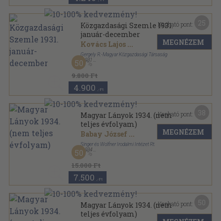
25
Kapható pont:
Közgazdasági Szemle 1931.
január-december
MEGNÉZEM
Kovács Lajos
...
Gergely R.-Magyar Közgazdasági Társaság
,
1931
50
Könyvkötői kötés
,
1028
oldal
Közgazdasági Szemle sorozat
9.800 Ft
4.900
,-Ft
38
Kapható pont:
Magyar Lányok 1934. (nem
teljes évfolyam)
MEGNÉZEM
Babay József
...
Singer és Wolfner Irodalmi Intézet Rt.
,
1934
50
Könyvkötői vászonkötés
,
406
oldal
Magyar Lányok sorozat
15.000 Ft
7.500
,-Ft
50
Kapható pont:
Magyar Lányok 1934. (nem
teljes évfolyam)