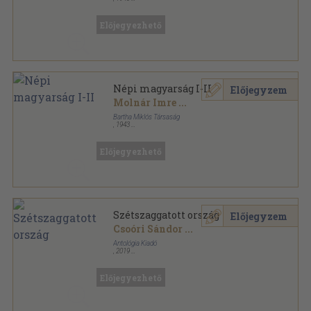
Plüss könyvkötői kötés
,
308
oldal
Bartha Miklós Társaság kiadványai sorozat
Előjegyezhető
Népi magyarság I-II
Előjegyzem
Molnár Imre
...
Bartha Miklós Társaság
,
1943
Plüss könyvkötői kötés
,
308
oldal
Bartha Miklós Társaság kiadványai sorozat
Előjegyezhető
Szétszaggatott ország
Előjegyzem
Csoóri Sándor
...
Antológia Kiadó
,
2019
Fűzött kemény papírkötés
,
187
oldal
Előjegyezhető