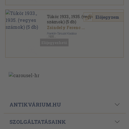
Tükör 1933., 1935. (vegyes
Előjegyzem
számok) (5 db)
Zsindely Ferenc
...
Franklin-Társulat Kiadása
,
1935
Könyvkötői kötés
,
588
oldal
Előjegyezhető
Tükör sorozat
ANTIKVÁRIUM.HU
SZOLGÁLTATÁSAINK