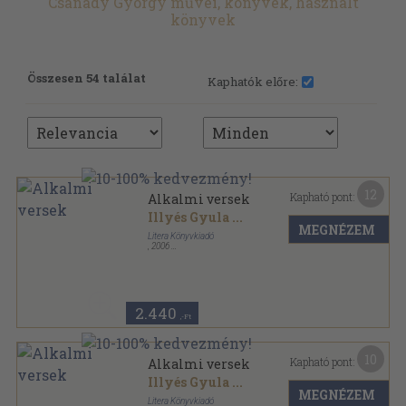
Csanády György művei, könyvek, használt
könyvek
Összesen 54 találat
Kaphatók előre:
12
Kapható pont:
Alkalmi versek
Illyés Gyula
...
MEGNÉZEM
Litera Könyvkiadó
,
2006
Tűzött kötés
,
31
oldal
Pro Memoria sorozat
2.440
,-Ft
10
Kapható pont:
Alkalmi versek
Illyés Gyula
...
MEGNÉZEM
Litera Könyvkiadó