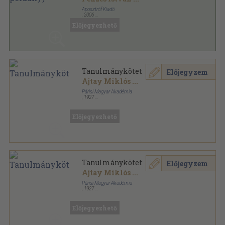
Aposztróf Kiadó
,
2006
Fűzött kemény papírkötés
,
413
oldal
Előjegyezhető
Tanulmánykötet
Előjegyzem
Ajtay Miklós
...
Párisi Magyar Akadémia
,
1927
Könyvkötői papírkötés
,
117
oldal
A Párisi Magyar Akadémia Könyvtára sorozat
Előjegyezhető
Tanulmánykötet
Előjegyzem
Ajtay Miklós
...
Párisi Magyar Akadémia
,
1927
Varrott papírkötés
,
117
oldal
A Párisi Magyar Akadémia Könyvtára sorozat
Előjegyezhető