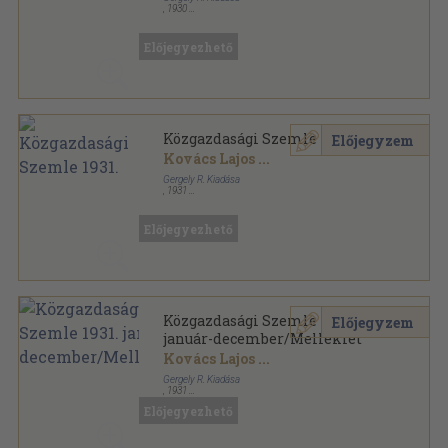
,
1930
Könyvkötői kötés
,
1056
oldal
Közgazdasági Szemle sorozat
Előjegyezhető
Közgazdasági Szemle 1931.
Előjegyzem
Kovács Lajos
...
Gergely R. Kiadása
,
1931
Könyvkötői kötés
,
940
oldal
Közgazdasági Szemle sorozat
Előjegyezhető
Közgazdasági Szemle 1931.
Előjegyzem
január-december/Melléklet
Kovács Lajos
...
Gergely R. Kiadása
,
1931
Könyvkötői kötés
,
936
oldal
Előjegyezhető
Közgazdasági Szemle sorozat