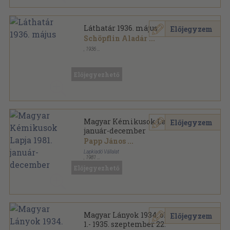
Láthatár 1936. május
Előjegyzem
Schöpflin Aladár
...
,
1936
Tűzött kötés
,
54
oldal
Láthatár sorozat
Előjegyezhető
Magyar Kémikusok Lapja 1981.
Előjegyzem
január-december
Papp János
...
Lapkiadó Vállalat
,
1981
Könyvkötői kötés
,
672
oldal
Előjegyezhető
Magyar Kémikusok Lapja sorozat
Magyar Lányok 1934. október
Előjegyzem
1.- 1935. szeptember 22.