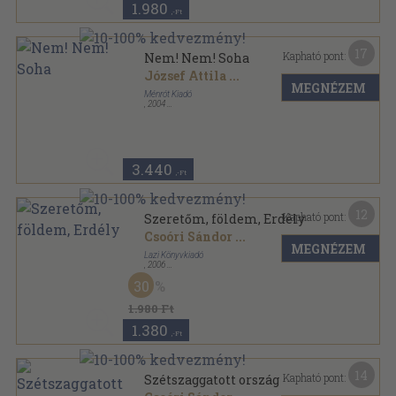
1.980
,-Ft
17
Kapható pont:
Nem! Nem! Soha
József Attila
...
MEGNÉZEM
Ménrót Kiadó
,
2004
Ragasztott papírkötés
,
175
oldal
3.440
,-Ft
12
Kapható pont:
Szeretőm, földem, Erdély
Csoóri Sándor
...
MEGNÉZEM
Lazi Könyvkiadó
,
2006
Fűzött kemény papírkötés
,
201
oldal
30
1.980 Ft
1.380
,-Ft
14
Kapható pont:
Szétszaggatott ország