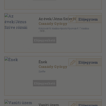
Az évek/Jézus Szíve rózsái
Előjegyzem
Csanády György
Kolozsvári N. kiadása-Apostol Nyomda R. T. kiadása
,
1918
Könyvkötői kötés
,
257
oldal
Előjegyezhető
Ének
Előjegyzem
Csanády György
Szefhe
Varrott papírkötés
,
111
oldal
Előjegyezhető
Vasúti üzem
Előjegyzem