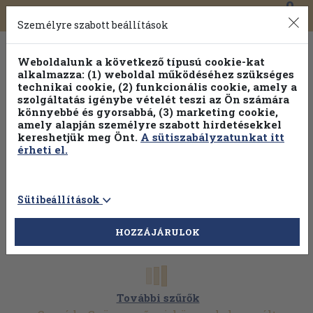
0
Toggle
Főmenü
Könyveink
navigation
Személyre szabott beállítások
Weboldalunk a következő típusú cookie-kat
alkalmazza: (1) weboldal működéséhez szükséges
technikai cookie, (2) funkcionális cookie, amely a
szolgáltatás igénybe vételét teszi az Ön számára
könnyebbé és gyorsabbá, (3) marketing cookie,
Válogasson több mint 1.000.000 kiadványunk közül
10-
amely alapján személyre szabott hirdetésekkel
100% kedvezménnyel!
kereshetjük meg Önt.
A sütiszabályzatunkat itt
érheti el.
Sütibeállítások
HOZZÁJÁRULOK
További szűrők