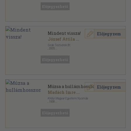
Előjegyezhető
Mindent vissza!
Előjegyzem
József Attila
...
Gede Testvérek Bt.
,
2005
Ragasztott papírkötés
,
151
oldal
Előjegyezhető
Múzsa a hullámhosszon
Előjegyzem
Madách Imre
...
Királyi Magyar Egyetemi Nyomda
,
1936
Könyvkötői papírkötés
,
150
oldal
Előjegyezhető