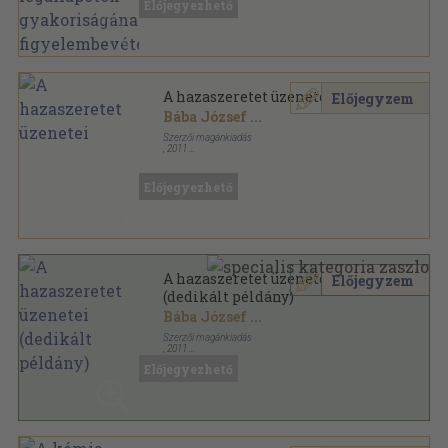
Előjegyezhető
A hazaszeretet üzenetei
Előjegyzem
Bába József
...
Szerzői magánkiadás
,
2011
Fűzött kemény papírkötés
,
235
oldal
Előjegyezhető
A hazaszeretet üzenetei
Előjegyzem
(dedikált példány)
Bába József
...
Szerzői magánkiadás
,
2011
Fűzött kemény papírkötés
,
235
oldal
Előjegyezhető