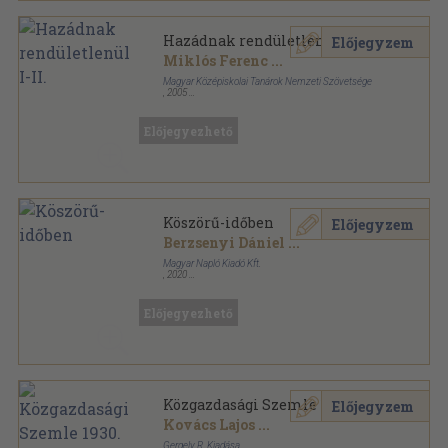
Hazádnak rendületlenül I-II.
Előjegyzem
Miklós Ferenc
...
Magyar Középiskolai Tanárok Nemzeti Szövetsége
,
2005
Ragasztott papírkötés
,
160
oldal
Előjegyezhető
Köszörű-időben
Előjegyzem
Berzsenyi Dániel
...
Magyar Napló Kiadó Kft.
,
2020
Fűzött kemény papírkötés
,
335
oldal
Előjegyezhető
Közgazdasági Szemle 1930.
Előjegyzem
Kovács Lajos
...
Gergely R. Kiadása