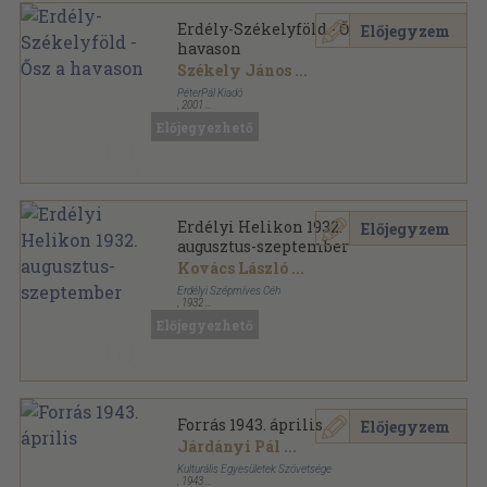
Erdély-Székelyföld - Ősz a
Előjegyzem
havason
Székely János
...
PéterPál Kiadó
,
2001
Fűzött kemény papírkötés
,
108
oldal
Előjegyezhető
Erdély-Székelyföld sorozat
Erdélyi Helikon 1932.
Előjegyzem
augusztus-szeptember
Kovács László
...
Erdélyi Szépmíves Céh
,
1932
Varrott papírkötés
,
70
oldal
Előjegyezhető
Erdélyi Helikon sorozat
Forrás 1943. április
Előjegyzem
Járdányi Pál
...
Kulturális Egyesületek Szövetsége
,
1943