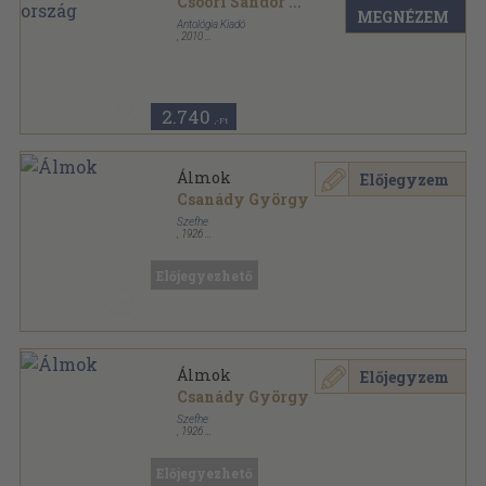
Csoóri Sándor
...
MEGNÉZEM
Antológia Kiadó
,
2010
Fűzött kemény papírkötés
,
187
oldal
2.740
,-Ft
Álmok
Előjegyzem
Csanády György
Szefhe
,
1926
Könyvkötői vászonkötés
,
78
oldal
Előjegyezhető
Álmok
Előjegyzem
Csanády György
Szefhe
,
1926
Könyvkötői kötés
,
78
oldal
Előjegyezhető