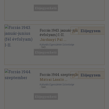
Tűzött kötés
,
127
oldal
Forrás sorozat
Előjegyezhető
Forrás 1943. január-junius (fél
Előjegyzem
évfolyam) I-II.
Járdányi Pál
...
Kulturális Egyesületek Szövetsége
,
1943
Könyvkötői kötés
,
762
oldal
Előjegyezhető
Forrás sorozat
Forrás 1944. szeptember
Előjegyzem
Mátrai László
...
Kulturális Egyesületek Szövetsége
,
1944
Félvászon
,
47
oldal
Forrás sorozat
Előjegyezhető