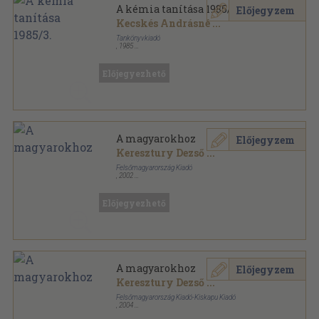
A kémia tanítása 1985/3.
Előjegyzem
Kecskés Andrásné
...
Tankönyvkiadó
,
1985
Tűzött kötés
,
32
oldal
A kémia tanítása sorozat
Előjegyezhető
A magyarokhoz
Előjegyzem
Keresztury Dezső
...
Felsőmagyarország Kiadó
,
2002
Ragasztott papírkötés
,
565
oldal
Előjegyezhető
A magyarokhoz
Előjegyzem
Keresztury Dezső
...
Felsőmagyarország Kiadó-Kiskapu Kiadó
,
2004
Fűzött keménykötés
,
584
oldal