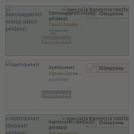
Szétszaggatott ország (aláírt
Előjegyzem
példány)
Csoóri Sándor
...
Antológia Kiadó
,
2019
Fűzött kemény papírkötés
,
187
oldal
Előjegyezhető
Széttöretett
Előjegyzem
Pénzes István
...
Aposztróf Kiadó
Fűzött kemény papírkötés
,
413
oldal
Előjegyezhető
Széttöretett (dedikált
Előjegyzem
példány)
Pénzes István
...