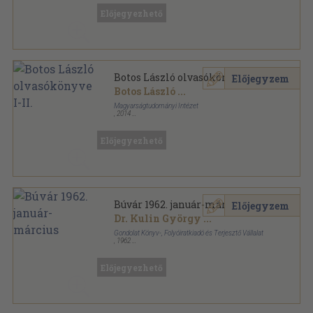
Előjegyezhető
Botos László olvasókönyve I-II.
Előjegyzem
Botos László
...
Magyarságtudományi Intézet
,
2014
Ragasztott papírkötés
,
466
oldal
Előjegyezhető
Búvár 1962. január-március
Előjegyzem
Dr. Kulin György
...
Gondolat Könyv-, Folyóiratkiadó és Terjesztő Vállalat
,
1962
Tűzött kötés
,
64
oldal
Búvár sorozat
Előjegyezhető