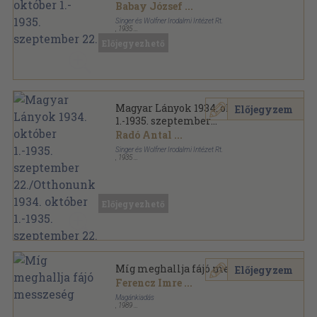
Babay József
...
Singer és Wolfner Irodalmi Intézet Rt.
,
1935
Vászon
,
644
oldal
Előjegyezhető
Magyar Lányok sorozat
Magyar Lányok 1934. október
Előjegyzem
1.-1935. szeptember
22./Otthonunk 1934. október
Radó Antal
...
1.-1935. szeptember 22.
Singer és Wolfner Irodalmi Intézet Rt.
,
1935
Könyvkötői kötés
,
1283
oldal
Magyar Lányok sorozat
Előjegyezhető
Míg meghallja fájó messzeség
Előjegyzem
Ferencz Imre
...
Magánkiadás
,
1989
Ragasztott papírkötés
,
117
oldal