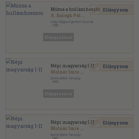
Múzsa a hullámhosszon
Előjegyzem
A. Balogh Pál
...
Királyi Magyar Egyetemi Nyomda
,
1936
Varrott papírkötés
,
150
oldal
Előjegyezhető
Népi magyarság I-II
Előjegyzem
Molnár Imre
...
Bartha Miklós Társaság
,
1943
Fűzött papírkötés
,
308
oldal
Bartha Miklós Társaság kiadványai sorozat
Előjegyezhető
Népi magyarság I-II
Előjegyzem
Molnár Imre
...
Bartha Miklós Társaság
,
1943