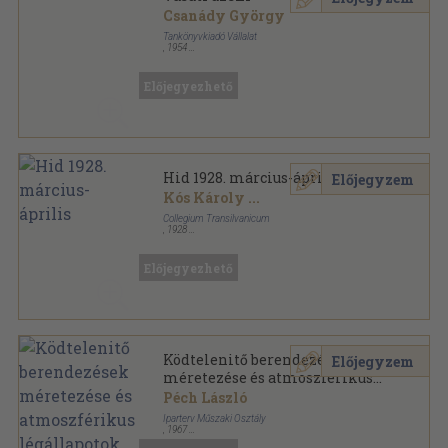
Csanády György
Tankönyvkiadó Vállalat
,
1954
Fűzött papírkötés
,
583
oldal
Előjegyezhető
Hid 1928. március-április
Előjegyzem
Kós Károly
...
Collegium Transilvanicum
,
1928
Fűzött papírkötés
,
110
oldal
Hid sorozat
Előjegyezhető
Ködtelenitő berendezések
Előjegyzem
méretezése és atmoszférikus
légállapotok gyakoriságának
Péch László
figyelembevétele
Iparterv Műszaki Osztály
,
1967
Tűzött kötés
,
206
oldal