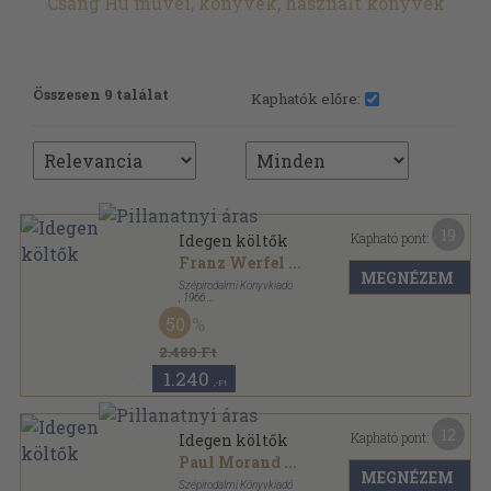
Csang Hu művei, könyvek, használt könyvek
Összesen 9 találat
Kaphatók előre:
19
Kapható pont:
Idegen költők
Franz Werfel
...
MEGNÉZEM
Szépirodalmi Könyvkiadó
,
1966
Bőr
,
1023
oldal
50
2.480 Ft
1.240
,-Ft
12
Kapható pont:
Idegen költők
Paul Morand
...
MEGNÉZEM
Szépirodalmi Könyvkiadó