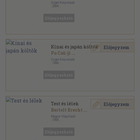
Sziget Könyvkiadó
,
2004
Fűzött kemény papírkötés
,
207
oldal
Sziget Verseskönyvek sorozat
Előjegyezhető
Kínai és japán költők
Előjegyzem
Po Csü-ji
...
Sziget Könyvkiadó
,
1999
Fűzött kemény papírkötés
,
207
oldal
Sziget Verseskönyvek sorozat
Előjegyezhető
Test és lélek
Előjegyzem
Bertolt Brecht
...
Magyar Világ Kiadó
,
1993
Könyvkötői vászonkötés
,
760
oldal
Előjegyezhető