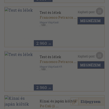
15
Kapható pont:
Test és lélek
Francesco Petrarca
...
MEGNÉZEM
Magyar Világ Kiadó
,
1988
Ragasztott papírkötés
,
760
oldal
2.960
,-Ft
15
Kapható pont:
Test és lélek
Francesco Petrarca
...
MEGNÉZEM
Magyar Világ Kiadó Kft.
,
1988
Könyvkötői vászonkötés
,
760
oldal
2.960
,-Ft
Kínai és japán költők
Előjegyzem
Po Csü-ji
...