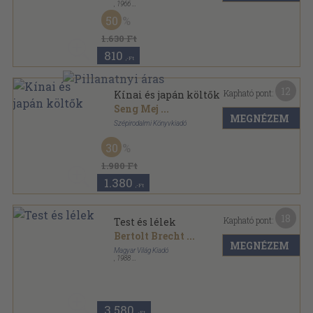
,
1966
Vászon
,
1023
oldal
50
1.630 Ft
810
,-Ft
12
Kapható pont:
Kínai és japán költők
Seng Mej
...
MEGNÉZEM
Szépirodalmi Könyvkiadó
Vászon
,
237
oldal
30
Kosztolányi válogatott műfordításai sorozat
1.980 Ft
1.380
,-Ft
18
Kapható pont:
Test és lélek
Bertolt Brecht
...
MEGNÉZEM
Magyar Világ Kiadó
,
1988
Fűzött kemény papírkötés
,
760
oldal
3.580
,-Ft