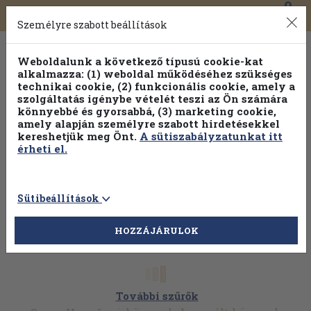
0
Toggle
Főmenü
Könyveink
navigation
Személyre szabott beállítások
Weboldalunk a következő típusú cookie-kat
alkalmazza: (1) weboldal működéséhez szükséges
technikai cookie, (2) funkcionális cookie, amely a
szolgáltatás igénybe vételét teszi az Ön számára
könnyebbé és gyorsabbá, (3) marketing cookie,
amely alapján személyre szabott hirdetésekkel
kereshetjük meg Önt.
A sütiszabályzatunkat itt
érheti el.
Sütibeállítások
HOZZÁJÁRULOK
További szűrők