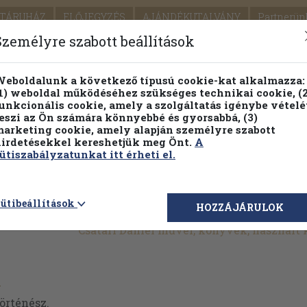
TÁRUHÁZ
ELŐJEGYZÉS
AJÁNDÉKUTALVÁNY
Partnerün
SZÁLLÍTÁS
SEGÍTSÉG
Személyre szabott beállítások
1.
Részletes kereső
Témaköri fa
eboldalunk a következő típusú cookie-kat alkalmazza:
1) weboldal működéséhez szükséges technikai cookie, (2
KIADV
unkcionális cookie, amely a szolgáltatás igénybe vételé
LEGNA
eszi az Ön számára könnyebbé és gyorsabbá, (3)
arketing cookie, amely alapján személyre szabott
PILLANATNYI ÁRAINK
FENNTARTHATÓ OLVASMÁN
irdetésekkel kereshetjük meg Önt.
A
ütiszabályzatunkat itt érheti el.
ütibeállítások
HOZZÁJÁRULOK
Csatári Dániel művei, könyvek, használt
l
történész.