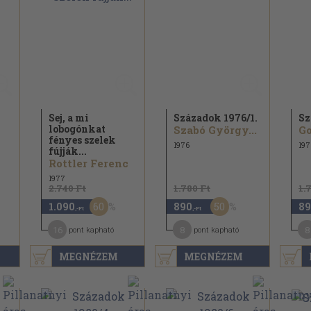
Sej, a mi
Századok 1976/
1.
Sz
lobogónkat
Szabó György...
Go
fényes szelek
1976
197
fújják...
Rottler Ferenc
1977
2.740 Ft
1.780 Ft
1.
60
50
1.090
890
89
,-Ft
,-Ft
16
8
8
pont kapható
pont kapható
MEGNÉZEM
MEGNÉZEM