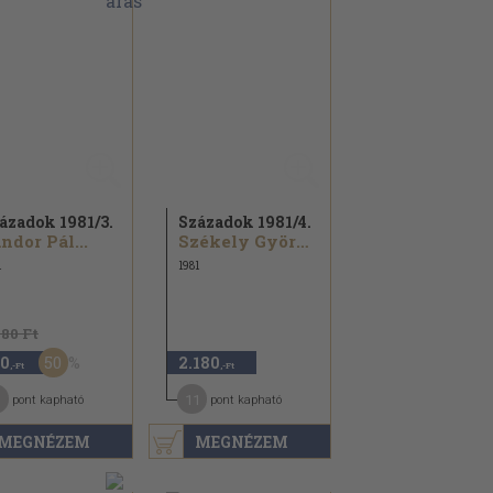
ázadok 1981/
3.
Századok 1981/
4.
ndor Pál...
Székely György...
1
1981
780 Ft
50
0
2.180
,-Ft
,-Ft
11
pont kapható
pont kapható
MEGNÉZEM
MEGNÉZEM