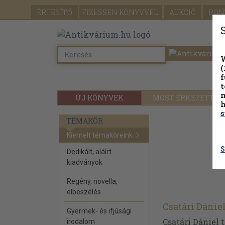
ÉRTESÍTŐ
FIZESSEN
KÖNYVVEL!
AUKCIÓ
PON
W
(
f
t
m
ÚJ KÖNYVEK
MOST ÉRKEZETT
h
s
TÉMAKÖR
Kiemelt témaköreink
S
Dedikált, aláírt
kiadványok
Regény, novella,
elbeszélés
Csatári Dánie
Gyermek- és ifjúsági
Csatári Dániel 
irodalom