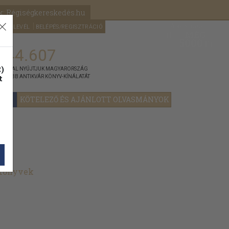
k: Régiségkereskedés.hu
A kosaram
HÍRLEVÉL
BELÉPÉS/REGISZTRÁCIÓ
MÉG
0
5000
Ft
144.607
)
ÁNNYAL NYÚJTJUK MAGYARORSZÁG
t
GYOBB ANTIKVÁR KÖNYV-KÍNÁLATÁT
YOK
KÖTELEZŐ ÉS AJÁNLOTT OLVASMÁNYOK
 könyvek