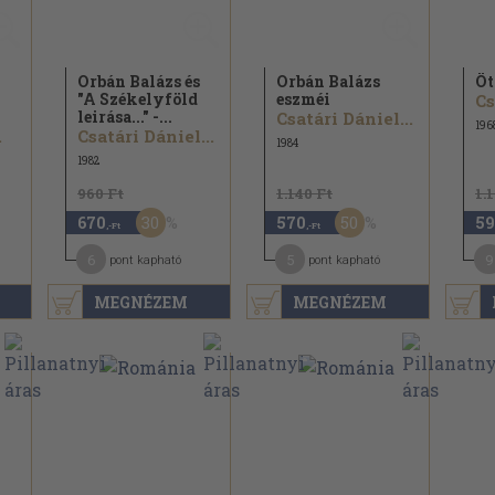
Orbán Balázs és
Orbán Balázs
Öt
"A Székelyföld
eszméi
Cs
leirása..." -...
Csatári Dániel...
196
.
Csatári Dániel...
1984
1982
960 Ft
1.140 Ft
1.
30
50
670
570
59
,-Ft
,-Ft
6
5
9
pont kapható
pont kapható
MEGNÉZEM
MEGNÉZEM