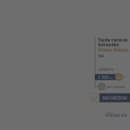
Torda város és
környéke
Orbán Balázs..
1984
1.890 Ft
30
1.320
,-Ft
12
pont kapható
MEGNÉZEM