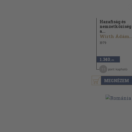
Hazafiság és
nemzetköziség
a...
Wirth Ádám..
1979
1.340
,-Ft
11
pont kapható
MEGNÉZEM