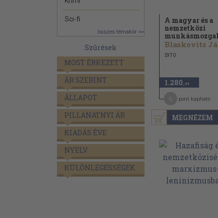
Krimi
Sci-fi
A magyar és a
nemzetközi
összes témakör >>
munkásmozgal
B
Szűrések
1970
MOST ÉRKEZETT
ÁR SZERINT
1.280
,-Ft
ÁLLAPOT
6
pont kapható
PILLANATNYI ÁR
MEGNÉZEM
KIADÁS ÉVE
NYELV
KÜLÖNLEGESSÉGEK