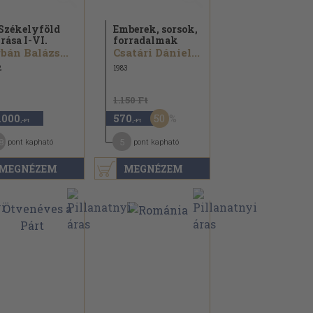
Székelyföld
Emberek, sorsok,
írása I-VI.
forradalmak
bán Balázs...
Csatári Dániel...
2
1983
1.150 Ft
50
.000
570
,-Ft
,-Ft
8
5
pont kapható
pont kapható
MEGNÉZEM
MEGNÉZEM