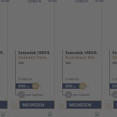
/
5.
Századok 1980/
4.
Századok 1980/
6.
Sz
óc Márton...
Székely György...
Kirschner Béla...
Sá
1980
1980
198
1.780 Ft
1.780 Ft
1.
50
50
890
890
89
,-Ft
,-Ft
7
8
8
pont kapható
pont kapható
MEGNÉZEM
MEGNÉZEM