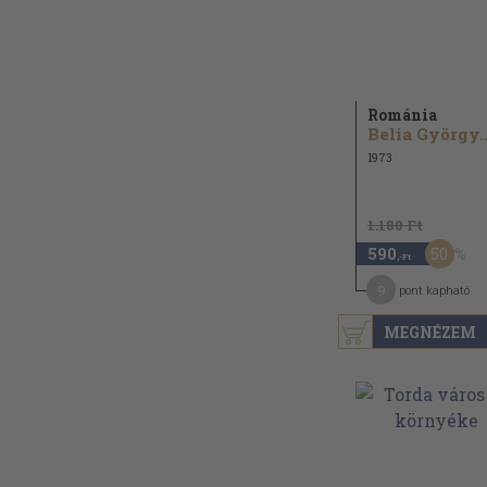
Románia
Belia György..
1973
1.180 Ft
50
590
,-Ft
9
pont kapható
MEGNÉZEM