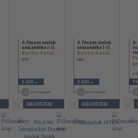
A fényes szelek
A fényes szelek
A 
nemzedéke I-II.
nemzedéke I-II.
r
tö
.
Bartha Antal...
Bartha Antal...
1978
1980
197
1.
2.400
2.400
79
,-Ft
,-Ft
12
19
1
pont kapható
pont kapható
MEGNÉZEM
MEGNÉZEM