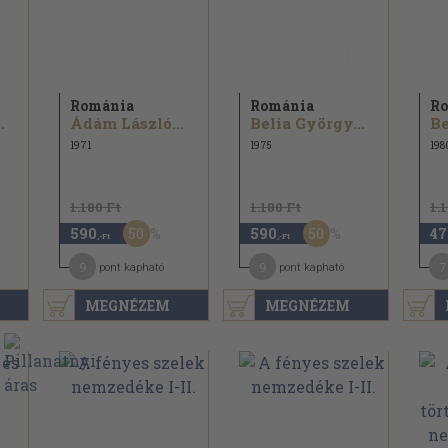
Románia
Románia
R
.
Ádám László...
Belia György...
Be
1971
1975
198
1.180 Ft
1.180 Ft
1.
50
50
590
590
47
,-Ft
,-Ft
9
9
7
pont kapható
pont kapható
MEGNÉZEM
MEGNÉZEM