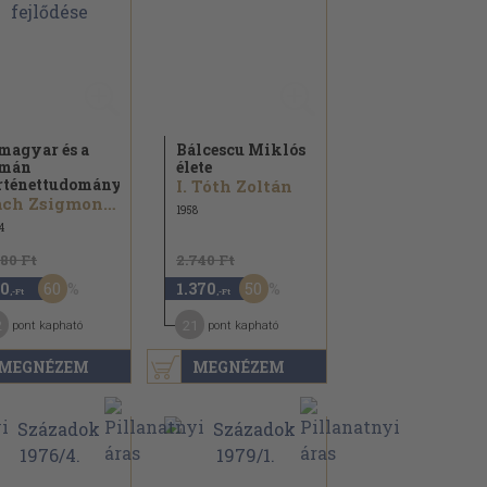
magyar és a
Bálcescu Miklós
omán
élete
rténettudomány...
I. Tóth Zoltán
Pach Zsigmond Pál...
1958
4
980 Ft
2.740 Ft
60
50
0
1.370
,-Ft
,-Ft
2
21
pont kapható
pont kapható
MEGNÉZEM
MEGNÉZEM