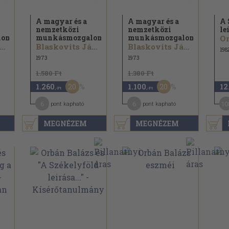
A magyar és a
A magyar és a
A 
nemzetközi
nemzetközi
le
om...
munkásmozgalom...
munkásmozgalom...
Or
laskovits János...
Blaskovits János...
Blaskovits János...
198
1973
1973
1.580 Ft
1.380 Ft
20
20
1.260
1.100
12
,-Ft
,-Ft
6
6
10
pont kapható
pont kapható
MEGNÉZEM
MEGNÉZEM