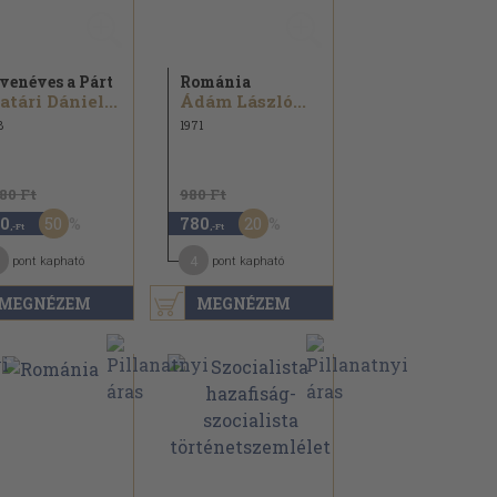
venéves a Párt
Románia
atári Dániel...
Ádám László...
8
1971
180 Ft
980 Ft
50
20
0
780
,-Ft
,-Ft
4
pont kapható
pont kapható
MEGNÉZEM
MEGNÉZEM