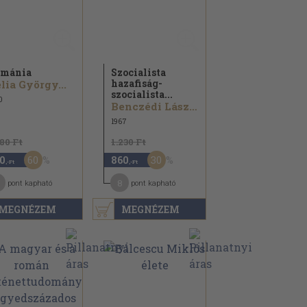
ománia
Szocialista
hazafiság-
lia György...
szocialista...
0
Benczédi László...
1967
180 Ft
1.230 Ft
60
30
0
860
,-Ft
,-Ft
8
pont kapható
pont kapható
MEGNÉZEM
MEGNÉZEM