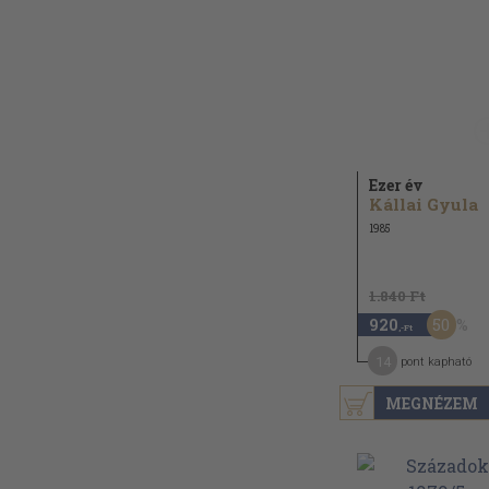
Ezer év
Kállai Gyula
1985
1.840 Ft
50
920
,-Ft
14
pont kapható
MEGNÉZEM