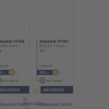
ázadok 1976/
4.
Századok 1979/
1.
nda Imre...
Bollók János...
6
1979
780 Ft
1.780 Ft
50
50
0
890
,-Ft
,-Ft
7
pont kapható
pont kapható
MEGNÉZEM
MEGNÉZEM