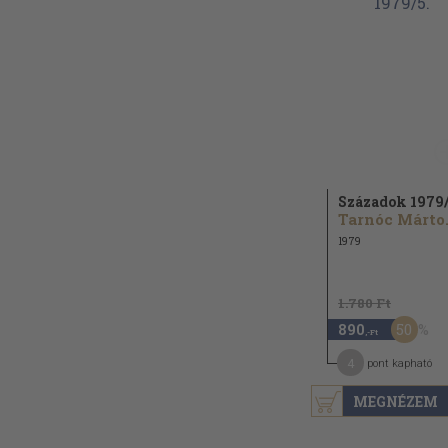
Századok 1979
Tarn
1979
1.780 Ft
50
890
,-Ft
4
pont kapható
MEGNÉZEM