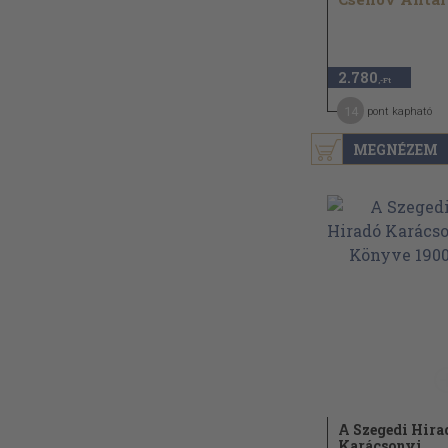
2.780
,-Ft
14
pont kapható
MEGNÉZEM
A Szegedi Hira
Karácsonyi