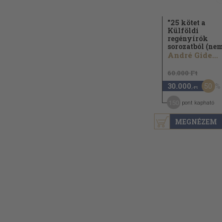
"25 kötet a
Külföldi
regényírók
sorozatból (nem
André Gide...
60.000 Ft
50
30.000
,-Ft
150
pont kapható
MEGNÉZEM