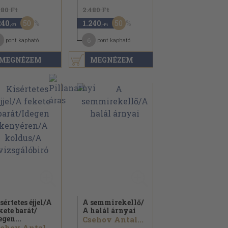
480 Ft
2.480 Ft
50
50
240
1.240
,-Ft
,-Ft
6
pont kapható
pont kapható
MEGNÉZEM
MEGNÉZEM
sértetes éjjel/
A
A semmirekellő/
kete barát/
A halál árnyai
egen...
Csehov Antal...
ehov Antal