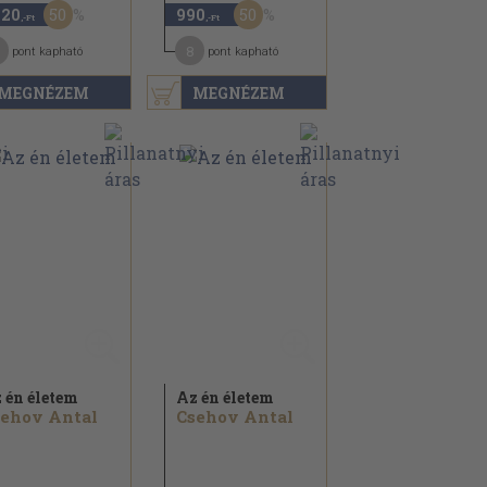
50
50
420
990
,-Ft
,-Ft
1
8
pont kapható
pont kapható
MEGNÉZEM
MEGNÉZEM
 én életem
Az én életem
ehov Antal
Csehov Antal