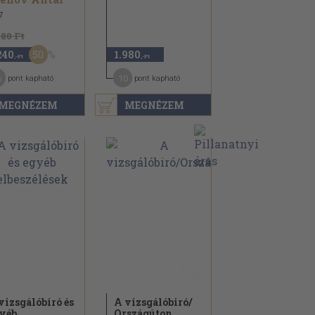
7
480 Ft
50
240
1.980
,-Ft
,-Ft
6
10
pont kapható
pont kapható
MEGNÉZEM
MEGNÉZEM
vizsgálóbiró és
A vizsgálóbiró/
yéb
Országúton