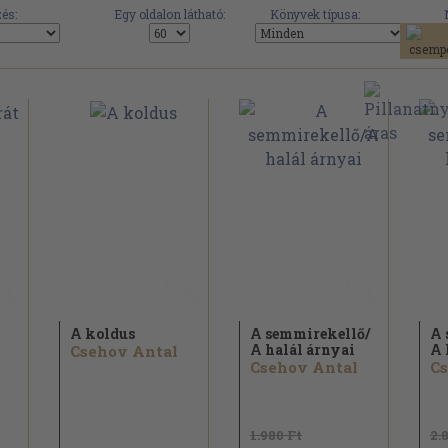
és:
Egy oldalon látható:
Könyvek típusa:
A koldus
A semmirekellő/
A 
A halál árnyai
A 
Csehov Antal
Csehov Antal
Cs
1.980 Ft
2.