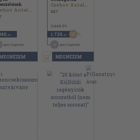
beszélések
Csehov Antal...
ehov Antal...
1927
7
3.440 Ft
50
940
1.720
,-Ft
,-Ft
5
9
pont kapható
pont kapható
MEGNÉZEM
MEGNÉZEM