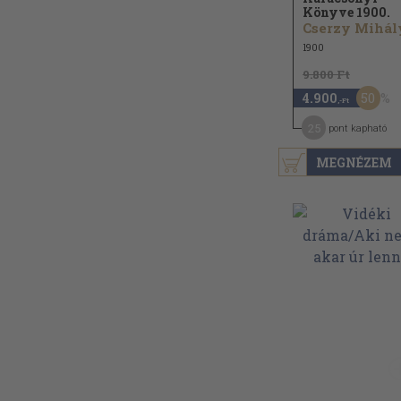
Könyve 1900.
Cserzy Mihály
1900
9.800 Ft
50
4.900
,-Ft
25
pont kapható
MEGNÉZEM