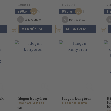
1.980 Ft
1.980 Ft
2.
50
50
990
990
1.
,-Ft
,-Ft
8
9
6
pont kapható
pont kapható
MEGNÉZEM
MEGNÉZEM
yok
Idegen kenyéren
Idegen kenyéren
Ki
fe
Csehov Antal
Csehov Antal
Id
1925
Cs