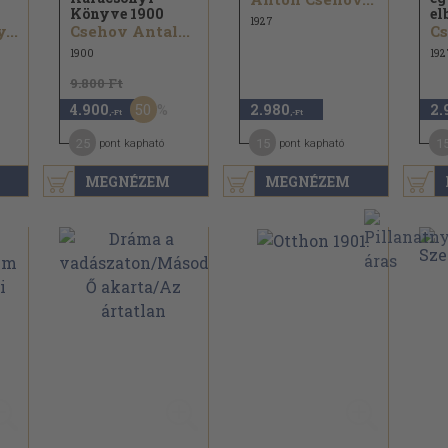
Könyve 1900
el
1927
...
Csehov Antal...
Cs
1900
192
9.800 Ft
50
4.900
2.980
2.
,-Ft
,-Ft
25
15
1
pont kapható
pont kapható
MEGNÉZEM
MEGNÉZEM