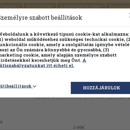
TÁRUHÁZ
ELŐJEGYZÉS
AJÁNDÉKUTALVÁNY
Partnerün
SZÁLLÍTÁS
SEGÍTSÉG
Személyre szabott beállítások
1.
Részletes kereső
Témaköri fa
eboldalunk a következő típusú cookie-kat alkalmazza:
1) weboldal működéséhez szükséges technikai cookie, (2
KIADV
unkcionális cookie, amely a szolgáltatás igénybe vételé
LEGNA
eszi az Ön számára könnyebbé és gyorsabbá, (3)
arketing cookie, amely alapján személyre szabott
PILLANATNYI ÁRAINK
FENNTARTHATÓ OLVASMÁN
irdetésekkel kereshetjük meg Önt.
A
ütiszabályzatunkat itt érheti el.
ütibeállítások
HOZZÁJÁRULOK
Csehov Antal művei, könyvek, használt
08.
2 oldal