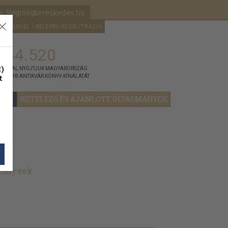
k: Régiségkereskedés.hu
A kosaram
HÍRLEVÉL
BELÉPÉS/REGISZTRÁCIÓ
MÉG
0
5000
Ft
144.520
)
ÁNNYAL NYÚJTJUK MAGYARORSZÁG
t
GYOBB ANTIKVÁR KÖNYV-KÍNÁLATÁT
YOK
KÖTELEZŐ ÉS AJÁNLOTT OLVASMÁNYOK
 könyvek