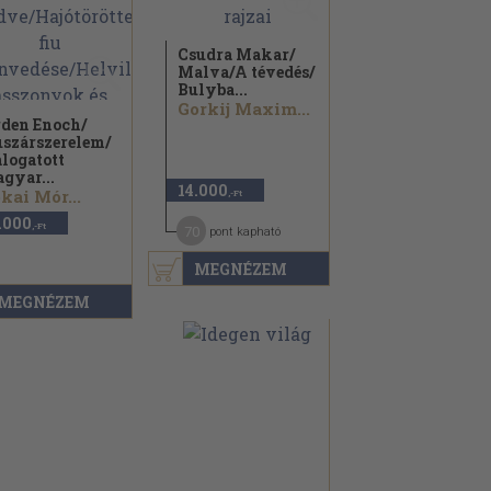
Csudra Makar/
Malva/
A tévedés/
Bulyba...
Gorkij Maxim...
den Enoch/
szárszerelem/
logatott
gyar...
14.000
kai Mór...
,-Ft
.000
8
,-Ft
70
pont kapható
MEGNÉZEM
MEGNÉZEM
0
pont kapható