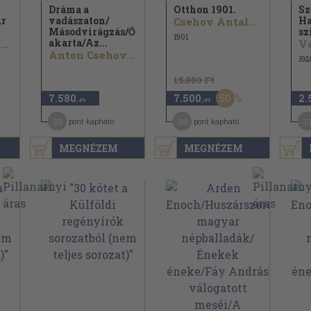
Dráma a
Otthon 1901.
Sz
úr
vadászaton/
Ha
Csehov Antal...
Másodvirágzás/
Ő
sz
1901
akarta/
Az...
Alphonse Daudet...
Vé
Anton Csehov...
192
15.000 Ft
50
7.580
7.500
2.
,-Ft
,-Ft
38
38
1
pont kapható
pont kapható
MEGNÉZEM
MEGNÉZEM