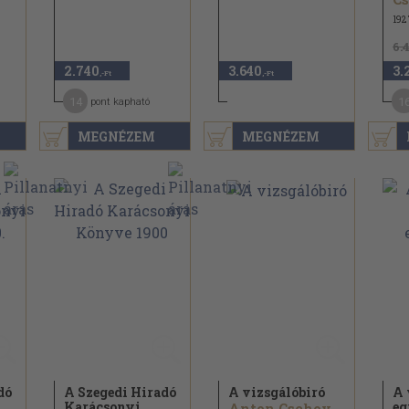
192
6.
2.740
3.640
3.
,-Ft
,-Ft
14
1
pont kapható
MEGNÉZEM
MEGNÉZEM
dó
A Szegedi Hiradó
A vizsgálóbiró
A 
Karácsonyi
eg
Anton Csehov...