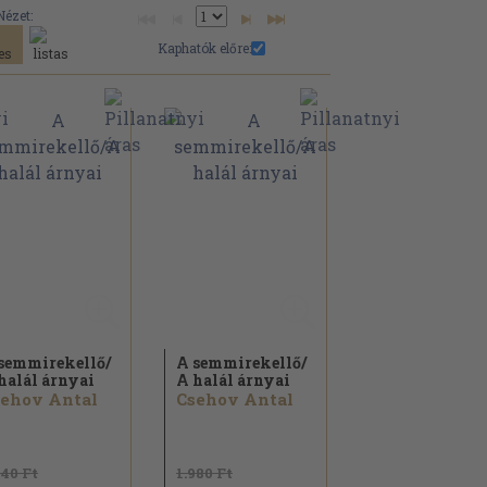
Nézet:
Kaphatók előre:
semmirekellő/
A semmirekellő/
halál árnyai
A halál árnyai
ehov Antal
Csehov Antal
840 Ft
1.980 Ft