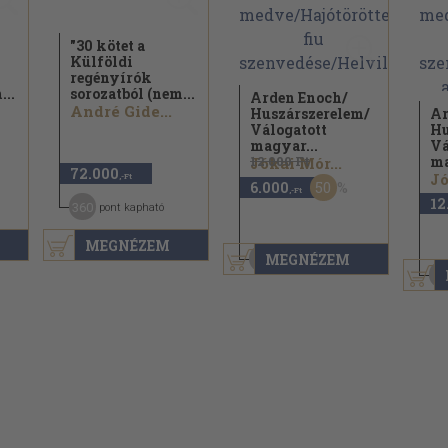
"30 kötet a
Külföldi
regényírók
...
sorozatból (nem...
Arden Enoch/
André Gide...
Huszárszerelem/
Ar
Válogatott
Hu
magyar...
Vá
12.000 Ft
ma
Jókai Mór...
72.000
Jó
,-Ft
50
6.000
1898
,-Ft
12
189
360
pont kapható
MEGNÉZEM
MEGNÉZEM
30
pont kapható
6