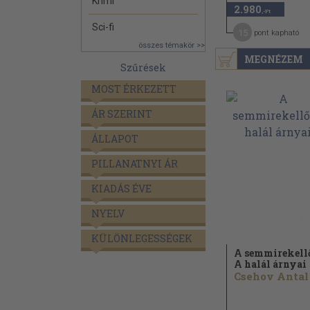
Krimi
2.980
,-Ft
Sci-fi
15
pont kapható
összes témakör >>
MEGNÉZEM
Szűrések
MOST ÉRKEZETT
ÁR SZERINT
ÁLLAPOT
PILLANATNYI ÁR
KIADÁS ÉVE
NYELV
KÜLÖNLEGESSÉGEK
A semmirekell
A halál árnyai
Csehov Antal