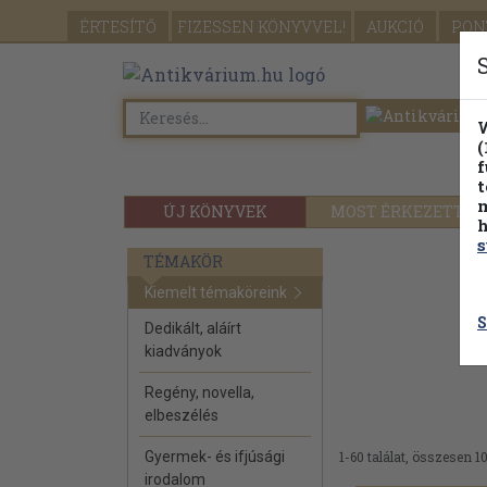
ÉRTESÍTŐ
FIZESSEN
KÖNYVVEL!
AUKCIÓ
PON
W
(
f
t
m
ÚJ KÖNYVEK
MOST ÉRKEZETT
h
s
TÉMAKÖR
Kiemelt témaköreink
S
Dedikált, aláírt
kiadványok
Regény, novella,
elbeszélés
Gyermek- és ifjúsági
1-60 találat, összesen 1
irodalom