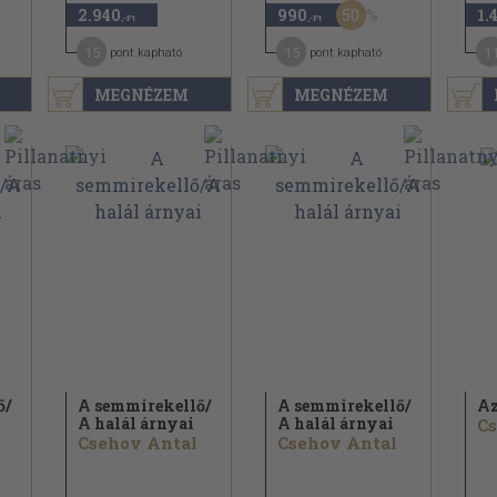
50
2.940
990
1.
,-Ft
,-Ft
15
15
1
pont kapható
pont kapható
MEGNÉZEM
MEGNÉZEM
ő/
A semmirekellő/
A semmirekellő/
Az
A halál árnyai
A halál árnyai
Cs
Csehov Antal
Csehov Antal