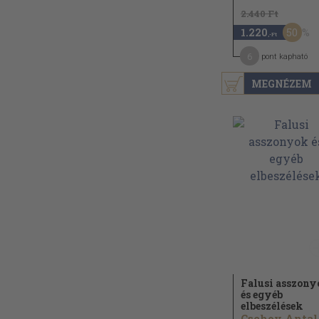
2.440 Ft
50
1.220
,-Ft
6
pont kapható
MEGNÉZEM
Falusi asszon
és egyéb
elbeszélések
Csehov Antal