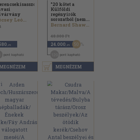
erencsekisasszony/
"20 kötet a
vasi
Külföldi
ivárvány
regényírók
sorozatból (nem...
csey Leó...
Bernard Shaw...
8
48.000 Ft
50
580
24.000
,-Ft
,-Ft
3
120
pont kapható
pont kapható
MEGNÉZEM
MEGNÉZEM