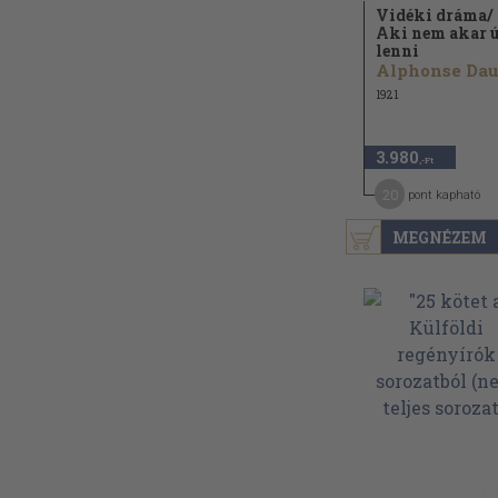
Vidéki dráma/
Aki nem akar 
lenni
1921
3.980
,-Ft
20
pont kapható
MEGNÉZEM