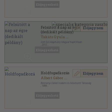
Előjegyezhető
Felsütött a nap az égre
Előjegyzem
(dedikált példány)
Takáts Gyula
...
Írott Szó Alapítvány-Magyar Napló Kiadó
,
2012
Fűzött kemény papírkötés
,
523
oldal
Előjegyezhető
Holdfogadkozás
Előjegyzem
Albert Gábor
...
Berzsenyi Dániel Irodalmi és Művészeti Társaság
,
1999
Ragasztott papírkötés
,
80
oldal
Előjegyezhető