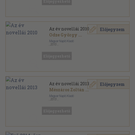
Előjegyezhető
Az év novellái 2010
Előjegyzem
Odze György
...
Magyar Napló Kiadó
,
2010
Fűzött kemény papírkötés
,
247
oldal
Az év novellái sorozat
Előjegyezhető
Az év novellái 2013
Előjegyzem
Mészáros Zoltán
...
Magyar Napló Kiadó
,
2013
Ragasztott papírkötés
,
294
oldal
Az év novellái sorozat
Előjegyezhető