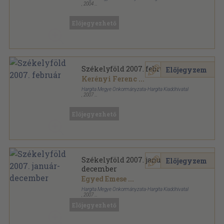
,
2004
Fűzött papírkötés
,
177
oldal
Székelyföld sorozat
Előjegyezhető
Székelyföld 2007. február
Előjegyzem
Kerényi Ferenc
...
Hargita Megye Önkormányzata-Hargita Kiadóhivatal
,
2007
Ragasztott papírkötés
,
177
oldal
Székelyföld sorozat
Előjegyezhető
Székelyföld 2007. január-
Előjegyzem
december
Egyed Emese
...
Hargita Megye Önkormányzata-Hargita Kiadóhivatal
,
2007
Ragasztott papírkötés
,
2130
oldal
Előjegyezhető
Székelyföld sorozat