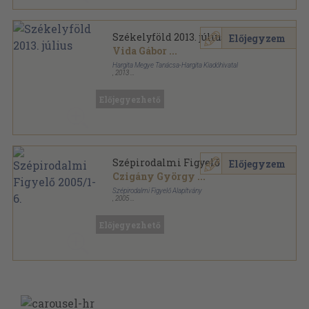
Székelyföld 2013. július
Előjegyzem
Vida Gábor
...
Hargita Megye Tanácsa-Hargita Kiadóhivatal
,
2013
Ragasztott papírkötés
,
194
oldal
Székelyföld sorozat
Előjegyezhető
Szépirodalmi Figyelő 2005/1-6.
Előjegyzem
Czigány György
...
Szépirodalmi Figyelő Alapítvány
,
2005
Ragasztott papírkötés
,
1072
oldal
Szépirodalmi Figyelő sorozat
Előjegyezhető