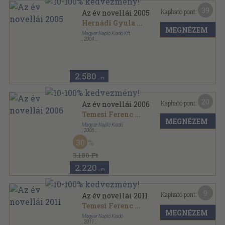
39
Kapható pont:
Az év novellái 2005
Hernádi Gyula
...
MEGNÉZEM
Magyar Napló Kiadó Kft.
,
2004
Fűzött kemény papírkötés
,
253
oldal
Az év novellái sorozat
2.580
,-Ft
20
Kapható pont:
Az év novellái 2006
Temesi Ferenc
...
MEGNÉZEM
Magyar Napló Kiadó
,
2006
Fűzött kemény papírkötés
,
251
oldal
30
Az év novellái sorozat
3.180 Ft
2.220
,-Ft
9
Kapható pont:
Az év novellái 2011
Temesi Ferenc
...
MEGNÉZEM
Magyar Napló Kiadó
,
2011