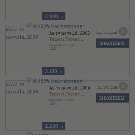
3.980
,-Ft
25
Kapható pont:
Az év novellái 2003
Temesi Ferenc
...
MEGNÉZEM
Magyar Napló Kiadó
,
2003
Fűzött kemény papírkötés
,
312
oldal
Az év novellái sorozat
3.180
,-Ft
11
Kapható pont:
Az év novellái 2004
Temesi Ferenc
...
MEGNÉZEM
Magyar Napló Kiadó
,
2004
Fűzött kemény papírkötés
,
299
oldal
Az év novellái sorozat
2.280
,-Ft