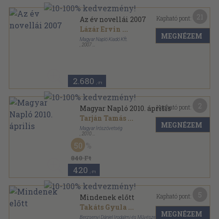
21
Kapható pont:
Az év novellái 2007
Lázár Ervin
...
MEGNÉZEM
Magyar Napló Kiadó Kft.
,
2007
Fűzött kemény papírkötés
,
269
oldal
Az év novellái sorozat
2.680
,-Ft
2
Kapható pont:
Magyar Napló 2010. április
Tarján Tamás
...
MEGNÉZEM
Magyar Írószövetség
,
2010
Ragasztott papírkötés
,
72
oldal
50
Magyar Napló sorozat
840 Ft
420
,-Ft
5
Kapható pont:
Mindenek előtt
Takáts Gyula
...
MEGNÉZEM
Berzsenyi Dániel Irodalmi és Művészeti Társaság