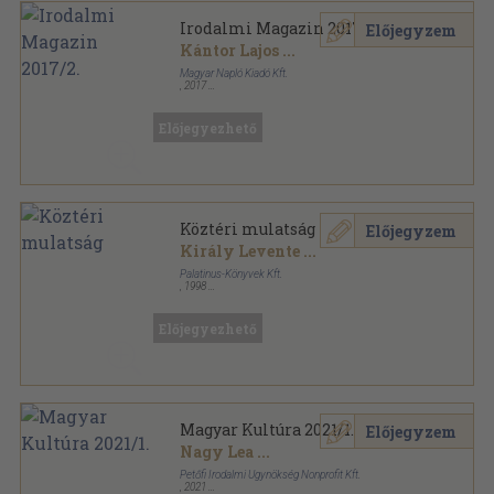
Irodalmi Magazin 2017/2.
Előjegyzem
Kántor Lajos
...
Magyar Napló Kiadó Kft.
,
2017
Ragasztott papírkötés
,
114
oldal
Irodalmi Magazin sorozat
Előjegyezhető
Köztéri mulatság
Előjegyzem
Király Levente
...
Palatinus-Könyvek Kft.
,
1998
Ragasztott papírkötés
,
214
oldal
Palatinus könyvek sorozat
Előjegyezhető
Magyar Kultúra 2021/1.
Előjegyzem
Nagy Lea
...
Petőfi Irodalmi Ügynökség Nonprofit Kft.
,
2021