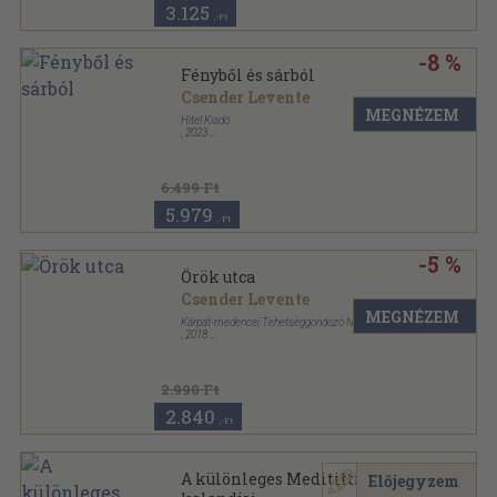
3.125
,-Ft
-8 %
Fényből és sárból
Csender Levente
MEGNÉZEM
Hitel Kiadó
,
2023
Keménytáblás
,
348
oldal
6.499 Ft
5.979
,-Ft
-5 %
Örök utca
Csender Levente
MEGNÉZEM
Kárpát-medencei Tehetséggondozó Nonprofit Kft.
,
2018
Keménytáblás
,
132
oldal
2.990 Ft
2.840
,-Ft
A különleges Meditittimó
Előjegyzem