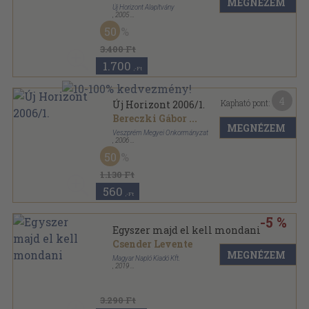
MEGNÉZEM
Új Horizont Alapítvány
,
2005
Ragasztott papírkötés
,
768
oldal
50
Új Horizont sorozat
3.400 Ft
1.700
,-Ft
4
Kapható pont:
Új Horizont 2006/1.
Bereczki Gábor
...
MEGNÉZEM
Veszprém Megyei Önkormányzat
,
2006
Ragasztott papírkötés
,
192
oldal
50
Új Horizont sorozat
1.130 Ft
560
,-Ft
-5 %
Egyszer majd el kell mondani
Csender Levente
MEGNÉZEM
Magyar Napló Kiadó Kft.
,
2019
Keménytáblás
,
208
oldal
3.290 Ft