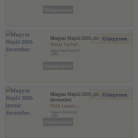
Ragasztott papírkötés
,
126
oldal
Magyar Kultúra sorozat
Előjegyezhető
Magyar Napló 2006. december
Előjegyzem
Határ Győző
...
Magyar Napló Kiadó Kft.
,
2006
Ragasztott papírkötés
,
76
oldal
Magyar Napló sorozat
Előjegyezhető
Magyar Napló 2006. január-
Előjegyzem
december
Tóth László
...
Magyar Írószövetség
,
2006
Ragasztott papírkötés
,
876
oldal
Előjegyezhető
Magyar Napló sorozat