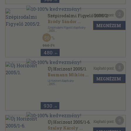
,-Ft
2
Kapható pont:
Szépirodalmi Figyelő 2005/2.
Bródy Sándor
...
MEGNÉZEM
Szépirodalmi Figyelő Alapítvány
,
2005
Ragasztott papírkötés
,
170
oldal
50
Szépirodalmi Figyelő sorozat
960 Ft
480
,-Ft
5
Kapható pont:
Új Horizont 2005/1.
Baumann Miklós
...
MEGNÉZEM
Új Horizont Alapítvány
,
2005
Ragasztott papírkötés
,
128
oldal
Új Horizont sorozat
930
,-Ft
9
Kapható pont:
Új Horizont 2005/1-6.
Szalay Károly
...