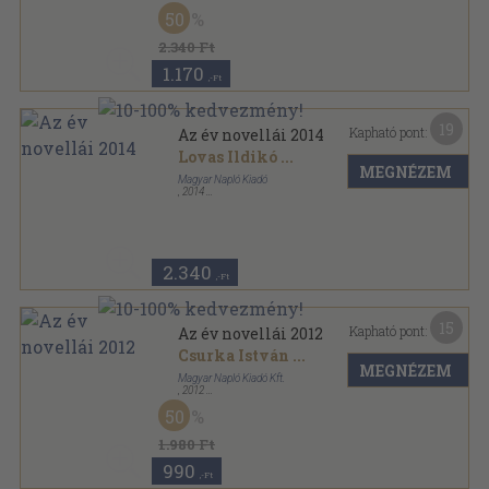
Ragasztott papírkötés
,
307
oldal
50
Az év novellái sorozat
2.340 Ft
1.170
,-Ft
19
Kapható pont:
Az év novellái 2014
Lovas Ildikó
...
MEGNÉZEM
Magyar Napló Kiadó
,
2014
Ragasztott papírkötés
,
335
oldal
Az év novellái sorozat
2.340
,-Ft
15
Kapható pont:
Az év novellái 2012
Csurka István
...
MEGNÉZEM
Magyar Napló Kiadó Kft.
,
2012
Ragasztott papírkötés
,
325
oldal
50
Az év novellái sorozat
1.980 Ft
990
,-Ft