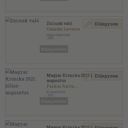
Zsírnak való
Előjegyzem
Csender Levente
Magyar Napló Kiadó
,
2003
Ragasztott papírkötés
,
91
oldal
Előjegyezhető
Magyar Krónika 2021. július-
Előjegyzem
augusztus
Farkas Anita
...
BL Nonprofit Kft.
,
2021
Ragasztott papírkötés
,
130
oldal
Előjegyezhető
Magyar Krónika sorozat
Magyar Krónika 2021. június
Előjegyzem