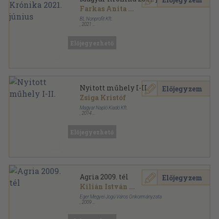
Farkas Anita
...
BL Nonprofit Kft.
,
2021
Ragasztott papírkötés
,
130
oldal
Magyar Krónika sorozat
Előjegyezhető
Nyitott műhely I-II.
Előjegyzem
Zsiga Kristóf
Magyar Napló Kiadó Kft.
,
2014
Ragasztott papírkötés
,
1080
oldal
Előjegyezhető
Agria 2009. tél
Előjegyzem
Kilián István
...
Eger Megyei Jogú Város Önkormányzata
,
2009
Ragasztott papírkötés
,
272
oldal
Agria sorozat