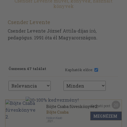
Csender Levente művei, könyvek, használt
könyvek
Csender Levente
Csender Levente József Attila-díjas író,
pedagógus. 1991 óta él Magyarországon.
Összesen 47 találat
Kaphatók előre:
20
Kapható pont:
Böjte Csaba füveskönyve 2.
Böjte Csaba
MEGNÉZEM
Helikon Kiadó
,
2021
Fűzött kemény papírkötés
,
362
oldal