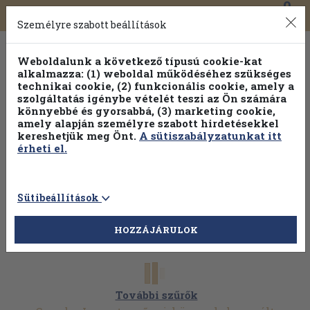
0
Toggle
Főmenü
Könyveink
navigation
Személyre szabott beállítások
Weboldalunk a következő típusú cookie-kat
alkalmazza: (1) weboldal működéséhez szükséges
technikai cookie, (2) funkcionális cookie, amely a
szolgáltatás igénybe vételét teszi az Ön számára
könnyebbé és gyorsabbá, (3) marketing cookie,
Válogasson több mint 1.000.000 kiadványunk közül
10-
amely alapján személyre szabott hirdetésekkel
100% kedvezménnyel!
kereshetjük meg Önt.
A sütiszabályzatunkat itt
érheti el.
Sütibeállítások
HOZZÁJÁRULOK
További szűrők