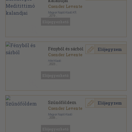
kalandjai
Csender Levente
Magyar Napló Kiadó Kft.
,
2019
Fűzött kemény papírkötés
,
109
oldal
Előjegyezhető
Fényből és sárból
Előjegyzem
Csender Levente
Hitel Kiadó
,
2023
Fűzött kemény papírkötés
,
346
oldal
Előjegyezhető
Szűnőföldem
Előjegyzem
Csender Levente
Magyar Napló Kiadó
,
2006
Fűzött keménykötés
,
115
oldal
Előjegyezhető