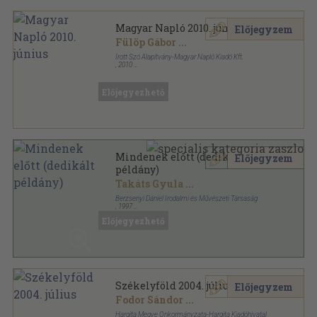
Magyar Napló 2010. június
Előjegyzem
Fülöp Gábor
...
Írott Szó Alapítvány-Magyar Napló Kiadó Kft.
,
2010
Ragasztott papírkötés
,
72
oldal
Magyar Napló sorozat
Előjegyezhető
Mindenek előtt (dedikált
Előjegyzem
példány)
Takáts Gyula
...
Berzsenyi Dániel Irodalmi és Művészeti Társaság
,
1997
Ragasztott papírkötés
,
131
oldal
Előjegyezhető
Székelyföld 2004. július
Előjegyzem
Fodor Sándor
...
Hargita Megye Önkormányzata-Hargita Kiadóhivatal