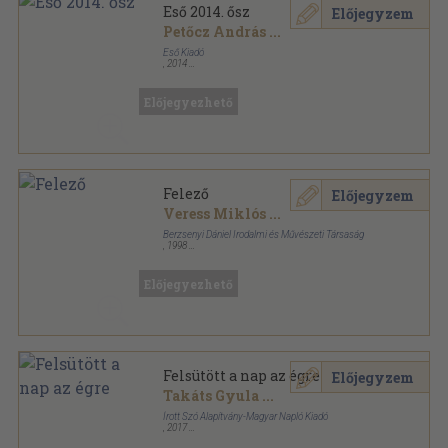
Eső 2014. ősz
Előjegyzem
Petőcz András
...
Eső Kiadó
,
2014
Ragasztott papírkötés
,
88
oldal
Eső sorozat
Előjegyezhető
Felező
Előjegyzem
Veress Miklós
...
Berzsenyi Dániel Irodalmi és Művészeti Társaság
,
1998
Ragasztott papírkötés
,
75
oldal
A Berzsenyi Írótábor antológiája sorozat
Előjegyezhető
Felsütött a nap az égre
Előjegyzem
Takáts Gyula
...
Írott Szó Alapítvány-Magyar Napló Kiadó
,
2017
Fűzött kemény papírkötés
,
523
oldal