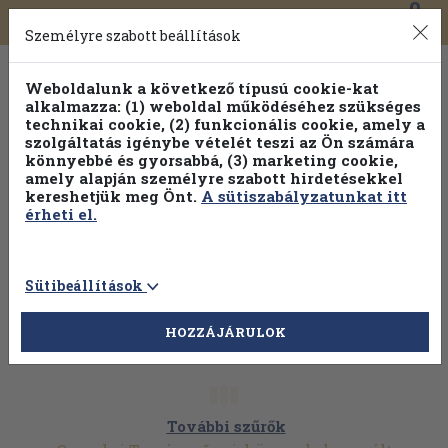
0
Toggle
Főmenü
Könyveink
navigation
Személyre szabott beállítások
Weboldalunk a következő típusú cookie-kat
alkalmazza: (1) weboldal működéséhez szükséges
technikai cookie, (2) funkcionális cookie, amely a
szolgáltatás igénybe vételét teszi az Ön számára
könnyebbé és gyorsabbá, (3) marketing cookie,
Válogasson több mint 1.000.000 kiadványunk közül
10-
amely alapján személyre szabott hirdetésekkel
100% kedvezménnyel!
kereshetjük meg Önt.
A sütiszabályzatunkat itt
érheti el.
Sütibeállítások
HOZZÁJÁRULOK
További szűrők