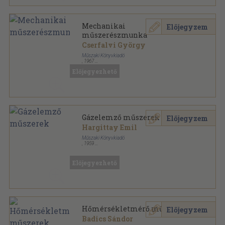
Mechanikai
Előjegyzem
műszerészmunka
Cserfalvi György
Műszaki Könyvkiadó
,
1967
Fűzött keménykötés
,
191
oldal
Előjegyezhető
Szakmunkás zsebkönyvek sorozat
Gázelemző műszerek
Előjegyzem
Hargittay Emil
Műszaki Könyvkiadó
,
1959
Fűzött papírkötés
,
139
oldal
Hőtechnikai mérőműszerek sorozat
Előjegyezhető
Hőmérsékletmérő műszerek
Előjegyzem
Badics Sándor