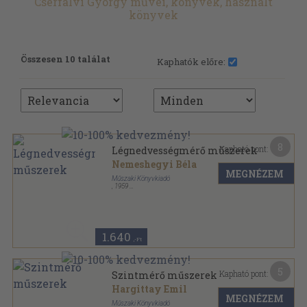
Cserfalvi György művei, könyvek, használt
könyvek
Összesen 10 találat
Kaphatók előre:
8
Kapható pont:
Légnedvességmérő műszerek
Nemeshegyi Béla
MEGNÉZEM
Műszaki Könyvkiadó
,
1959
Tűzött kötés
,
52
oldal
Hőtechnikai mérőműszerek sorozat
1.640
,-Ft
5
Kapható pont:
Szintmérő műszerek
Hargittay Emil
MEGNÉZEM
Műszaki Könyvkiadó