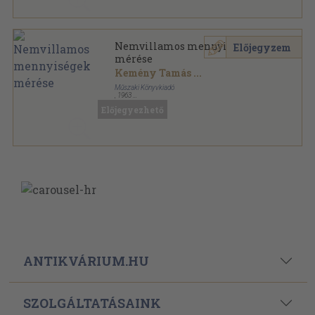
Nemvillamos mennyiségek
Előjegyzem
mérése
Kemény Tamás
...
Műszaki Könyvkiadó
,
1963
Fűzött papírkötés
,
504
oldal
Előjegyezhető
ANTIKVÁRIUM.HU
SZOLGÁLTATÁSAINK