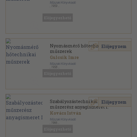
Műszaki Könyvkiadó
,
1959
Ragasztott papírkötés
,
152
oldal
Hőtechnikai mérőműszerek sorozat
Előjegyezhető
Nyomásmérő hőtechnikai
Előjegyzem
műszerek
Gulcsik Imre
Műszaki Könyvkiadó
,
1958
Tűzött kötés
,
88
oldal
Előjegyezhető
Szabályozástechnikai
Előjegyzem
műszerész anyagismeret I.
Kovács István
Műszaki Könyvkiadó
,
1966
Fűzött papírkötés
,
315
oldal
Előjegyezhető