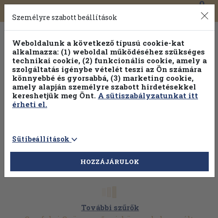
0
Toggle
Főmenü
Könyveink
navigation
Személyre szabott beállítások
Weboldalunk a következő típusú cookie-kat
alkalmazza: (1) weboldal működéséhez szükséges
technikai cookie, (2) funkcionális cookie, amely a
szolgáltatás igénybe vételét teszi az Ön számára
könnyebbé és gyorsabbá, (3) marketing cookie,
Válogasson több mint 1.000.000 kiadványunk közül
10-
amely alapján személyre szabott hirdetésekkel
100% kedvezménnyel!
kereshetjük meg Önt.
A sütiszabályzatunkat itt
érheti el.
Sütibeállítások
HOZZÁJÁRULOK
További szűrők