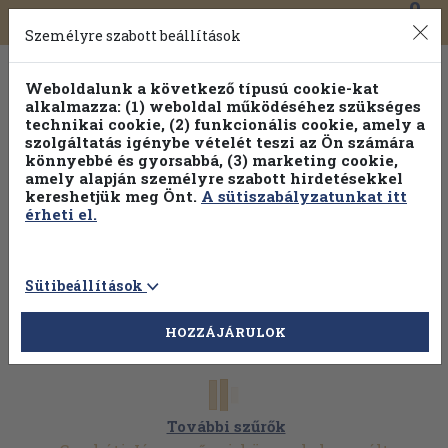
0
Toggle
Főmenü
Könyveink
navigation
Személyre szabott beállítások
Weboldalunk a következő típusú cookie-kat
alkalmazza: (1) weboldal működéséhez szükséges
technikai cookie, (2) funkcionális cookie, amely a
szolgáltatás igénybe vételét teszi az Ön számára
könnyebbé és gyorsabbá, (3) marketing cookie,
Válogasson több mint 1.000.000 kiadványunk közül
10-
amely alapján személyre szabott hirdetésekkel
100% kedvezménnyel!
kereshetjük meg Önt.
A sütiszabályzatunkat itt
érheti el.
Sütibeállítások
HOZZÁJÁRULOK
További szűrők