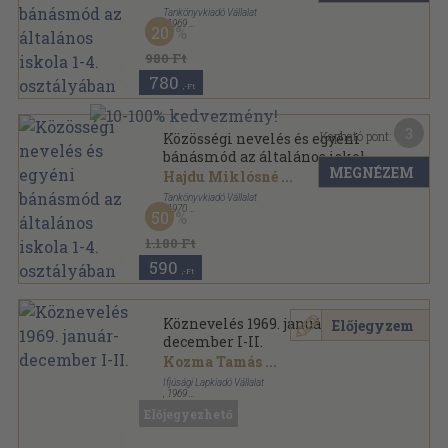
Tankönyvkiadó Vállalat
,
1969
20
Fűzött kemény papírkötés
,
355
oldal
Tanítók kézikönyvtára sorozat
980 Ft
780
,-Ft
3
Kapható pont:
Közösségi nevelés és egyéni
bánásmód az általános iskola
MEGNÉZEM
1-4. osztályában
Hajdu Miklósné
...
Tankönyvkiadó Vállalat
,
1970
50
Fűzött kemény papírkötés
,
355
oldal
Tanítók kézikönyvtára sorozat
1.180 Ft
590
,-Ft
Köznevelés 1969. január-
Előjegyzem
december I-II.
Kozma Tamás
...
Ifjúsági Lapkiadó Vállalat
,
1969
Könyvkötői kötés
,
990
oldal
Előjegyezhető
Köznevelés sorozat