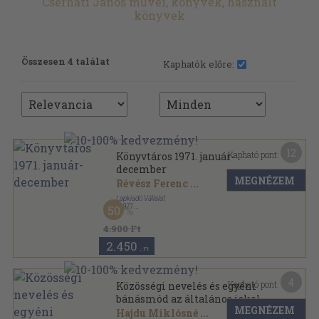
Cserháti János művei, könyvek, használt
könyvek
Összesen 4 találat
Kaphatók előre:
12
Kapható pont:
Könyvtáros 1971. január-
december
MEGNÉZEM
Révész Ferenc
...
Lapkiadó Vállalat
,
1971
50
Könyvkötői kötés
,
760
oldal
Könyvtáros sorozat
4.900 Ft
2.450
,-Ft
4
Kapható pont:
Közösségi nevelés és egyéni
bánásmód az általános iskola
MEGNÉZEM
1-4. osztályában
Hajdu Miklósné
...