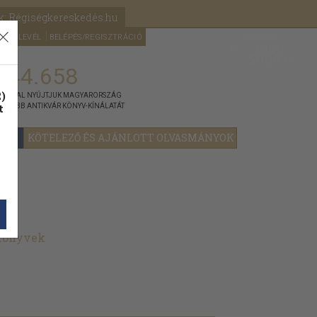
k: Régiségkereskedés.hu
A kosaram
HÍRLEVÉL
BELÉPÉS/REGISZTRÁCIÓ
MÉG
0
5000
Ft
144.658
)
ÁNNYAL NYÚJTJUK MAGYARORSZÁG
t
GYOBB ANTIKVÁR KÖNYV-KÍNÁLATÁT
YOK
KÖTELEZŐ ÉS AJÁNLOTT OLVASMÁNYOK
 könyvek