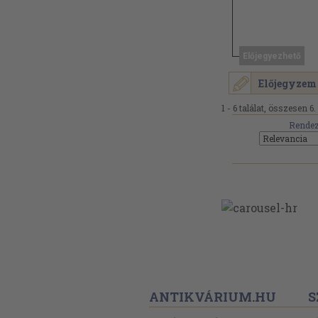
Előjegyezhető
Előjegyzem
1 - 6 találat, összesen 6.
Rendez
ANTIKVÁRIUM.HU
S