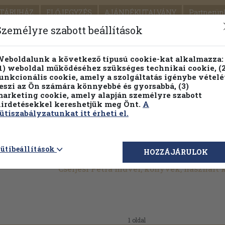
TÁRUHÁZ
ELŐJEGYZÉS
AJÁNDÉKUTALVÁNY
Partnerün
SZÁLLÍTÁS
SEGÍTSÉG
Személyre szabott beállítások
1.
Részletes kereső
Témaköri fa
eboldalunk a következő típusú cookie-kat alkalmazza:
1) weboldal működéséhez szükséges technikai cookie, (2
KIADV
unkcionális cookie, amely a szolgáltatás igénybe vételé
LEGNA
eszi az Ön számára könnyebbé és gyorsabbá, (3)
arketing cookie, amely alapján személyre szabott
PILLANATNYI ÁRAINK
FENNTARTHATÓ OLVASMÁN
irdetésekkel kereshetjük meg Önt.
A
ütiszabályzatunkat itt érheti el.
ütibeállítások
HOZZÁJÁRULOK
Cserjési Petra művei, könyvek, használt
1 oldal