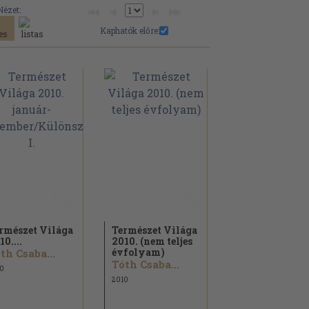
Nézet:
Kaphatók előre:
rmészet Világa
Természet Világa
10....
2010. (nem teljes
évfolyam)
th Csaba...
Tóth Csaba...
0
2010