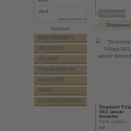
Krimi
Sci-fi
Előjegyezhető
összes témakör >>
Előjegyzem
Szűrések
MOST ÉRKEZETT
ÁR SZERINT
ÁLLAPOT
PILLANATNYI ÁR
KIADÁS ÉVE
NYELV
KÜLÖNLEGESSÉGEK
Természet Vilá
2011. január-
december
Tóth Csaba...
2011