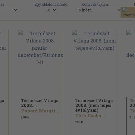
és:
Egy oldalon látható:
Könyvek típusa:
ga
Természet Világa
Természet Világa
Te
2008....
2008. (nem teljes
20
évfolyam)
Paparó Margit...
Tó
Tóth Csaba...
2008
201
2008