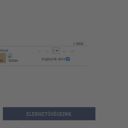
1 oldal
Nézet:
Kaphatók előre:
ELÉRHETŐSÉGEINK