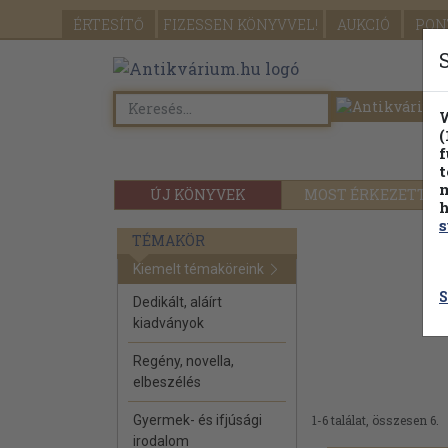
ÉRTESÍTŐ
FIZESSEN
KÖNYVVEL!
AUKCIÓ
PON
W
(
f
t
m
ÚJ KÖNYVEK
MOST ÉRKEZETT
h
s
TÉMAKÖR
Kiemelt témaköreink
S
Dedikált, aláírt
kiadványok
Regény, novella,
elbeszélés
Gyermek- és ifjúsági
1-6 találat, összesen 6.
irodalom