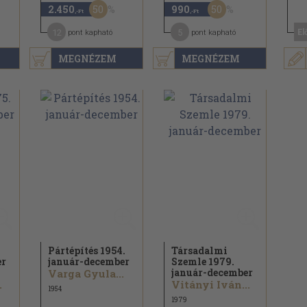
50
50
2.450
990
,-Ft
,-Ft
12
5
El
pont kapható
pont kapható
MEGNÉZEM
MEGNÉZEM
Pártépítés 1954.
Társadalmi
er
január-december
Szemle 1979.
január-december
Varga Gyula...
.
Vitányi Iván...
1954
1979