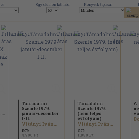
és:
Egy oldalon látható:
Könyvek típusa:
Társadalmi
Társadalmi
A
Szemle 1979.
Szemle 1979.
n
...
január-december
(nem teljes
vo
I-II.
évfolyam)
.
Vitányi Iván...
Vitányi Iván...
1979
1979
4.900 Ft
1.980 Ft