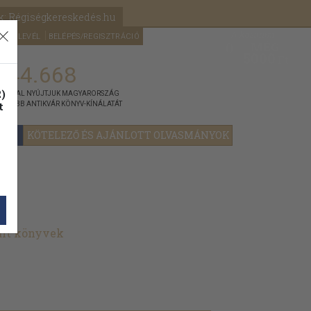
k: Régiségkereskedés.hu
A kosaram
HÍRLEVÉL
BELÉPÉS/REGISZTRÁCIÓ
MÉG
0
5000
Ft
144.668
)
ÁNNYAL NYÚJTJUK MAGYARORSZÁG
t
GYOBB ANTIKVÁR KÖNYV-KÍNÁLATÁT
YOK
KÖTELEZŐ ÉS AJÁNLOTT OLVASMÁNYOK
ált könyvek