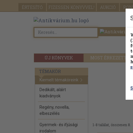
ÉRTESÍTŐ
FIZESSEN
KÖNYVVEL!
AUKCIÓ
PON
W
(
f
t
m
ÚJ KÖNYVEK
MOST ÉRKEZETT
h
s
TÉMAKÖR
Kiemelt témaköreink
S
Dedikált, aláírt
kiadványok
Regény, novella,
elbeszélés
Gyermek- és ifjúsági
1-8 találat, összesen 8.
irodalom