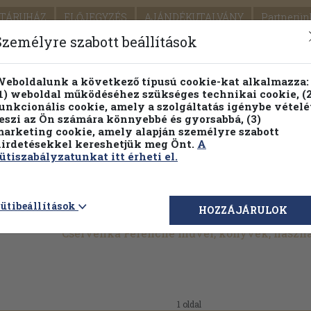
TÁRUHÁZ
ELŐJEGYZÉS
AJÁNDÉKUTALVÁNY
Partnerün
SZÁLLÍTÁS
SEGÍTSÉG
Személyre szabott beállítások
1.
Részletes kereső
Témaköri fa
eboldalunk a következő típusú cookie-kat alkalmazza:
1) weboldal működéséhez szükséges technikai cookie, (2
KIADV
unkcionális cookie, amely a szolgáltatás igénybe vételé
LEGNA
eszi az Ön számára könnyebbé és gyorsabbá, (3)
arketing cookie, amely alapján személyre szabott
PILLANATNYI ÁRAINK
FENNTARTHATÓ OLVASMÁN
irdetésekkel kereshetjük meg Önt.
A
ütiszabályzatunkat itt érheti el.
ütibeállítások
HOZZÁJÁRULOK
Cservenka Ferencné művei, könyvek, haszn
1 oldal