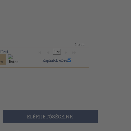
1 oldal
Nézet:
Kaphatók előre:
ELÉRHETŐSÉGEINK