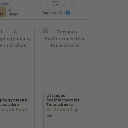
Nézet:
Kaphatók előre:
Országos
éphagyomány
Szőlőtermesztési
nzásában
Tanácskozás
Bosnyák Sándor
Dr. Diófási Lajos...
1968