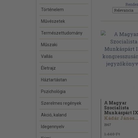
Rendez
Történelem
Művészetek
Természettudomány
Műszaki
Vallás
Életrajz
Háztartástan
Pszichológia
A Magyar
Szerelmes regények
Szocialista
Munkáspárt IX.
Akció, kaland
Kádár János..
1967
Idegennyelv
1.440 Ft