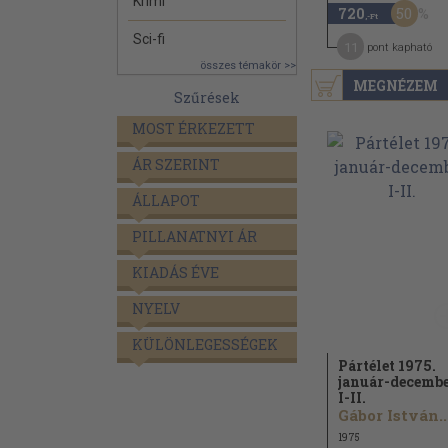
Krimi
50
720
,-Ft
Sci-fi
11
pont kapható
összes témakör >>
MEGNÉZEM
Szűrések
MOST ÉRKEZETT
ÁR SZERINT
ÁLLAPOT
PILLANATNYI ÁR
KIADÁS ÉVE
NYELV
KÜLÖNLEGESSÉGEK
Pártélet 1975.
január-decemb
I-II.
Gábor István..
1975