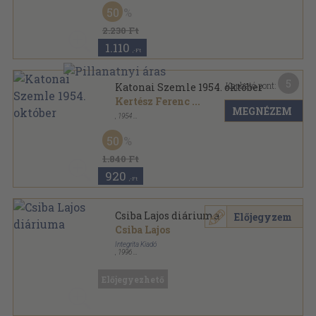
Ragasztott papírkötés
,
478
oldal
50
2.230 Ft
1.110
,-Ft
5
Kapható pont:
Katonai Szemle 1954. október
Kertész Ferenc
...
MEGNÉZEM
,
1954
Fűzött papírkötés
,
120
oldal
Katonai Szemle sorozat
50
1.840 Ft
920
,-Ft
Csiba Lajos diáriuma
Előjegyzem
Csiba Lajos
Integrita Kiadó
,
1996
Ragasztott papírkötés
,
204
oldal
Előjegyezhető