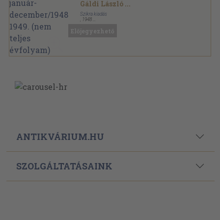
teljes évfolyam)
Gáldi László
...
Szikra kiadás
,
1948
Könyvkötői kötés
,
384
oldal
Előjegyezhető
Magyar Nyelvőr sorozat
ANTIKVÁRIUM.HU
SZOLGÁLTATÁSAINK