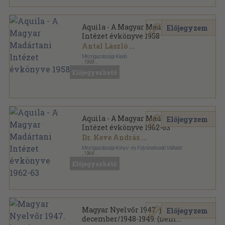
Aquila - A Magyar Madártani
Előjegyzem
Intézet évkönyve 1958
Antal László
...
Mezőgazdasági Kiadó
,
1959
Varrott papírkötés
,
379
oldal
Előjegyezhető
Aquila - A Magyar Madártani Intézet évkönyve
sorozat
Aquila - A Magyar Madártani
Előjegyzem
Intézet évkönyve 1962-63
Dr. Keve András
...
Mezőgazdasági Könyv- és Folyóiratkiadó Vállalat
,
1964
Varrott papírkötés
,
305
oldal
Előjegyezhető
Aquila - A Magyar Madártani Intézet évkönyve
sorozat
Magyar Nyelvőr 1947. január-
Előjegyzem
december/1948-1949. (nem