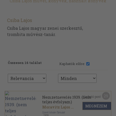
Csiba Lajos művei, könyvek, használt könyvek
Csiba Lajos
Csiba Lajos magyar zenei szerkesztő,
trombita művész-tanár.
Összesen 16 találat
Kaphatók előre:
29
Kapható pont:
Nemzetnevelés 1939. (nem
teljes évfolyam)
MEGNÉZEM
Moravitz Lajos
...
Szent István-Társulat
,
1939