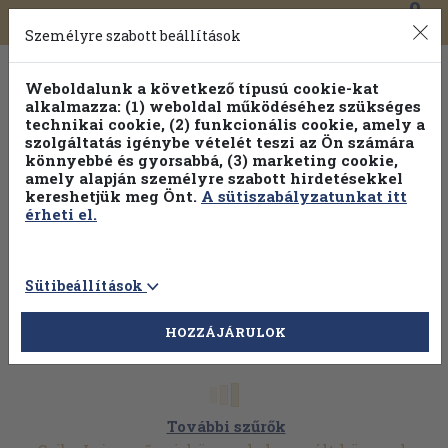
0
Toggle
Főmenü
Könyveink
navigation
Személyre szabott beállítások
Weboldalunk a következő típusú cookie-kat
alkalmazza: (1) weboldal működéséhez szükséges
technikai cookie, (2) funkcionális cookie, amely a
szolgáltatás igénybe vételét teszi az Ön számára
könnyebbé és gyorsabbá, (3) marketing cookie,
amely alapján személyre szabott hirdetésekkel
kereshetjük meg Önt.
A sütiszabályzatunkat itt
érheti el.
Sütibeállítások
HOZZÁJÁRULOK
További szűrők