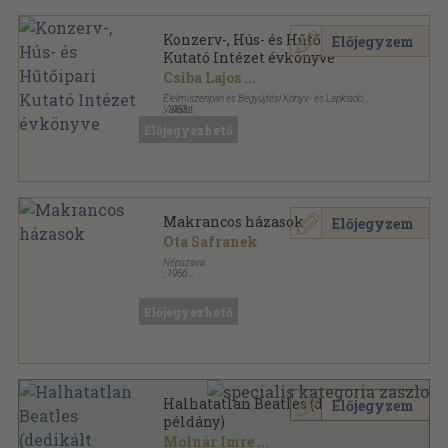
Konzerv-, Hús- és Hűtőipari
Előjegyzem
Kutató Intézet évkönyve
Csiba Lajos
...
Élelmiszeripari és Begyüjtési Könyv- és Lapkiadó
Vállalat
,
1953
Fűzött papírkötés
,
231
oldal
Előjegyezhető
Élelmiszeripari Kutatóintézetek évkönyvei sorozat
Makrancos házasok
Előjegyzem
Ota Safranek
Népszava
,
1956
Könyvkötői vászonkötés
,
88
oldal
Előjegyezhető
Halhatatlan Beatles (dedikált
Előjegyzem
példány)
Molnár Imre
...