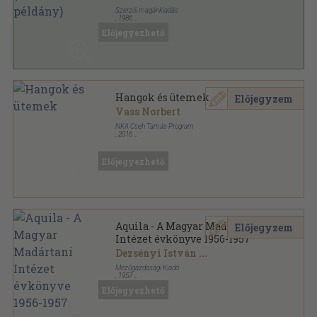
Szerzői magánkiadás
,
1986
Ragasztott papírkötés
,
478
oldal
Előjegyezhető
Hangok és ütemek
Előjegyzem
Vass Norbert
NKA Cseh Tamás Program
,
2016
Ragasztott papírkötés
,
219
oldal
Előjegyezhető
Aquila - A Magyar Madártani
Előjegyzem
Intézet évkönyve 1956-1957
Dezsényi István
...
Mezőgazdasági Kiadó
,
1957
Varrott papírkötés
,
383
oldal
Előjegyezhető
Aquila - A Magyar Madártani Intézet évkönyve
sorozat