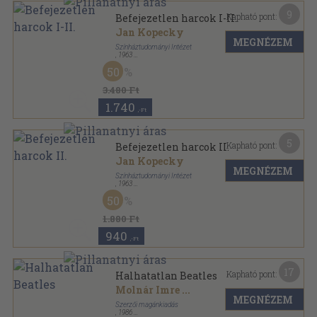
9
Kapható pont:
Befejezetlen harcok I-II.
Jan Kopecky
MEGNÉZEM
Színháztudományi Intézet
,
1963
Tűzött kötés
,
323
oldal
50
Korszerű színház sorozat
3.480 Ft
1.740
,-Ft
5
Kapható pont:
Befejezetlen harcok II.
Jan Kopecky
MEGNÉZEM
Színháztudományi Intézet
,
1963
Tűzött kötés
,
150
oldal
50
Korszerű színház sorozat
1.880 Ft
940
,-Ft
17
Kapható pont:
Halhatatlan Beatles
Molnár Imre
...
MEGNÉZEM
Szerzői magánkiadás
,
1986