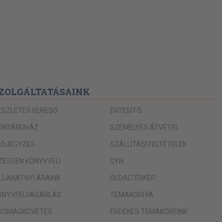
ZOLGÁLTATÁSAINK
ÉSZLETES KERESŐ
ÉRTESÍTŐ
ONTÁRUHÁZ
SZEMÉLYES ÁTVÉTEL
LŐJEGYZÉS
SZÁLLÍTÁSI FELTÉTELEK
IZESSEN KÖNYVVEL!
GYIK
ILLANATNYI ÁRAINK
OLDALTÉRKÉP
ÖNYVFELVÁSÁRLÁS
TÉMAKÖRI FA
SOMAGKÖVETÉS
ÉRDEKES TÉMAKÖREINK