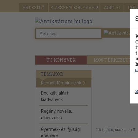
ÉRTESÍTŐ
FIZESSEN
KÖNYVVEL!
AUKCIÓ
PON
W
(
f
t
m
ÚJ KÖNYVEK
MOST ÉRKEZETT
h
s
TÉMAKÖR
Kiemelt témaköreink
S
Dedikált, aláírt
kiadványok
Regény, novella,
elbeszélés
Gyermek- és ifjúsági
1-5 találat, összesen 5.
irodalom