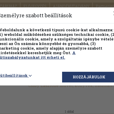
TÁRUHÁZ
ELŐJEGYZÉS
AJÁNDÉKUTALVÁNY
Partnerün
SZÁLLÍTÁS
SEGÍTSÉG
Személyre szabott beállítások
1.
Részletes kereső
Témaköri fa
eboldalunk a következő típusú cookie-kat alkalmazza:
1) weboldal működéséhez szükséges technikai cookie, (2
KIADV
unkcionális cookie, amely a szolgáltatás igénybe vételé
LEGNA
eszi az Ön számára könnyebbé és gyorsabbá, (3)
arketing cookie, amely alapján személyre szabott
PILLANATNYI ÁRAINK
FENNTARTHATÓ OLVASMÁN
irdetésekkel kereshetjük meg Önt.
A
ütiszabályzatunkat itt érheti el.
ütibeállítások
HOZZÁJÁRULOK
Csiby Lászlóné művei, könyvek, használ
1 oldal