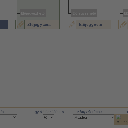
Előjegyezhető
Előjegyezhető
El
Előjegyzem
Előjegyzem
és:
Egy oldalon látható:
Könyvek típusa: