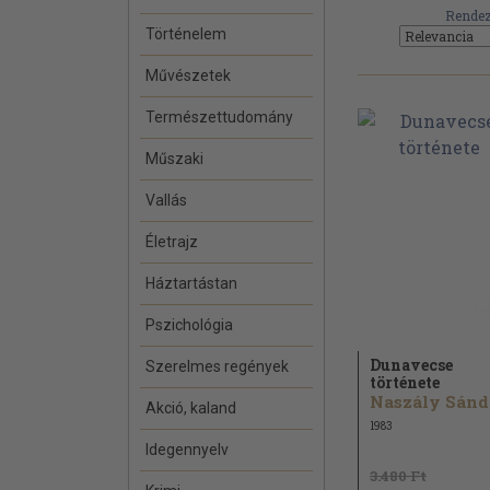
Rendez
Történelem
Művészetek
Természettudomány
Műszaki
Vallás
Életrajz
Háztartástan
Pszichológia
Dunavecse
Szerelmes regények
története
Naszály Sánd
Akció, kaland
1983
Idegennyelv
3.480 Ft