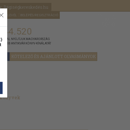
k: Régiségkereskedés.hu
A kosaram
HÍRLEVÉL
BELÉPÉS/REGISZTRÁCIÓ
MÉG
0
5000
Ft
144.520
)
ÁNNYAL NYÚJTJUK MAGYARORSZÁG
t
GYOBB ANTIKVÁR KÖNYV-KÍNÁLATÁT
YOK
KÖTELEZŐ ÉS AJÁNLOTT OLVASMÁNYOK
t könyvek