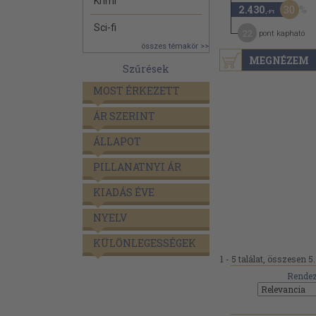
Krimi
30
2.430
,-Ft
Sci-fi
22
pont kapható
összes témakör >>
MEGNÉZEM
Szűrések
MOST ÉRKEZETT
ÁR SZERINT
ÁLLAPOT
PILLANATNYI ÁR
KIADÁS ÉVE
NYELV
KÜLÖNLEGESSÉGEK
1 - 5 találat, összesen 5.
Rendez