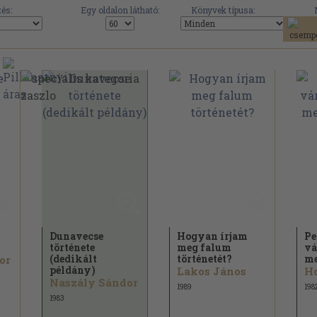
és:
Egy oldalon látható:
Könyvek típusa:
Dunavecse
Hogyan írjam
Pe
története
meg falum
vá
(dedikált
történetét?
me
or
példány)
Lakos János
Ho
Naszály Sándor
1989
198
1983