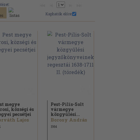
Nézet:
Kaphatók előre:
st megye
Pest-Pilis-Solt
rosi, községi és
vármegye
gyei pecsétjei
közgyűlési...
rváth Lajos
Borosy András
2
1984