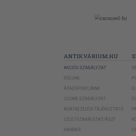
ANTIKVÁRIUM.HU
S
AKCIÓS SZABÁLYZAT
R
RÓLUNK
P
ÁTADÓPONTJAINK
E
COOKIE SZABÁLYZAT
F
ADATKEZELÉSI TÁJÉKOZTATÓ
P
ÜZLETSZABÁLYZAT/ÁSZF
K
KARRIER
C