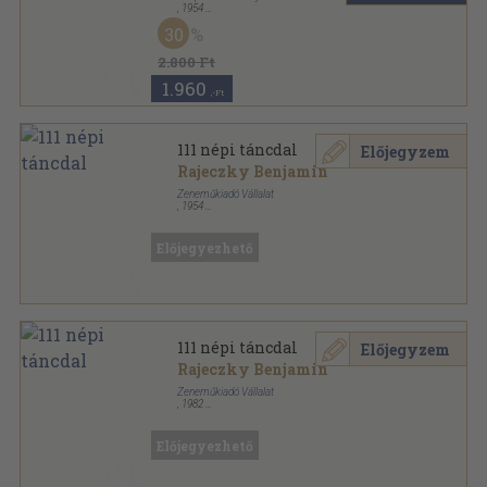
,
1954
Vászon
,
587
oldal
30
2.800 Ft
1.960
,-Ft
111 népi táncdal
Előjegyzem
Rajeczky Benjamin
Zeneműkiadó Vállalat
,
1954
Ragasztott papírkötés
,
127
oldal
Előjegyezhető
111 népi táncdal
Előjegyzem
Rajeczky Benjamin
Zeneműkiadó Vállalat
,
1982
Ragasztott papírkötés
,
125
oldal
Előjegyezhető