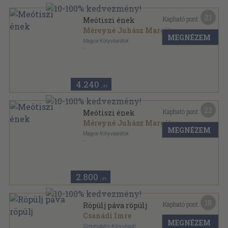
21
Kapható pont:
Meótiszi ének
Méreyné Juhász Margit
MEGNÉZEM
Magyar Könyvbarátok
Vászon
,
296
oldal
Könyvbarátok Kis Könyve sorozat
4.240
,-Ft
22
Kapható pont:
Meótiszi ének
Méreyné Juhász Margit
MEGNÉZEM
Magyar Könyvbarátok
Vászon
,
296
oldal
Könyvbarátok Kis Könyve sorozat
2.800
,-Ft
18
Kapható pont:
Röpülj páva röpülj
Csanádi Imre
MEGNÉZEM
Szépirodalmi Könyvkiadó