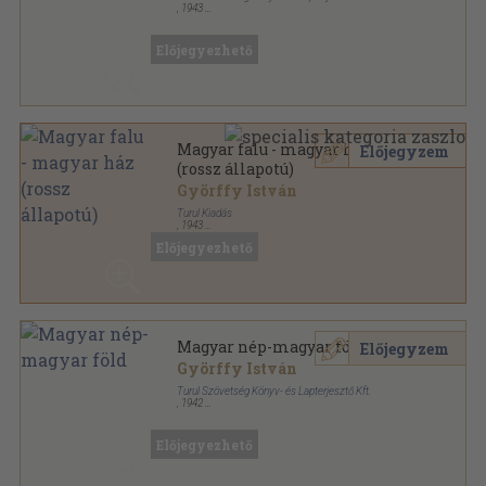
,
1943
Félvászon
,
231
oldal
Györffy István munkái sorozat
Előjegyezhető
Magyar falu - magyar ház
Előjegyzem
(rossz állapotú)
Györffy István
Turul Kiadás
,
1943
Félvászon
,
231
oldal
Előjegyezhető
Györffy István munkái sorozat
Magyar nép-magyar föld
Előjegyzem
Györffy István
Turul Szövetség Könyv- és Lapterjesztő Kft.
,
1942
Könyvkötői kötés
,
477
oldal
Győrffy István munkái sorozat
Előjegyezhető