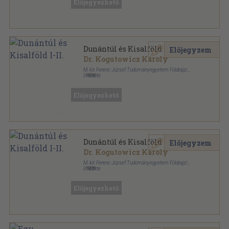
Előjegyezhető
Dunántúl és Kisalföld I-II.
Előjegyzem
Dr. Kogutowicz Károly
M. kir. Ferenc József Tudományegyetem Földrajzi
Intézete
,
1936
Aranyozott gerincű kiadói vászonkötés
,
806
oldal
Előjegyezhető
Dunántúl és Kisalföld I-II.
Előjegyzem
Dr. Kogutowicz Károly
M. kir. Ferenc József Tudományegyetem Földrajzi
Intézete
,
1936
Aranyozott gerincű kiadói vászonkötés
,
806
oldal
Előjegyezhető