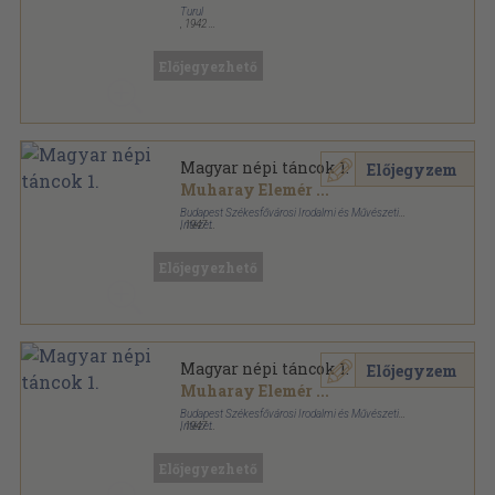
Turul
,
1942
Könyvkötői vászonkötés
,
477
oldal
Győrffy István munkái sorozat
Előjegyezhető
Magyar népi táncok 1.
Előjegyzem
Muharay Elemér
...
Budapest Székesfővárosi Irodalmi és Művészeti
Intézet
,
1947
Varrott papírkötés
,
109
oldal
Magyar Műveltség Könyvtára sorozat
Előjegyezhető
Magyar népi táncok 1.
Előjegyzem
Muharay Elemér
...
Budapest Székesfővárosi Irodalmi és Művészeti
Intézet
,
1947
Könyvkötői papírkötés
,
109
oldal
Magyar Műveltség Könyvtára sorozat
Előjegyezhető