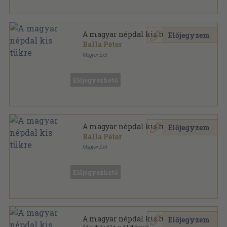
A magyar népdal kis tükre
Előjegyzem
Balla Péter
Magyar Élet
Félvászon
,
136
oldal
Előjegyezhető
A magyar népdal kis tükre
Előjegyzem
Balla Péter
Magyar Élet
Könyvkötői papírkötés
,
136
oldal
Előjegyezhető
A magyar népdal kis tükre
Előjegyzem