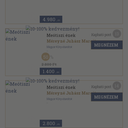
Ragasztott papírkötés
,
64
oldal
4.980
,-Ft
13
Kapható pont:
Meótiszi ének
Méreyné Juhász Margit
MEGNÉZEM
Magyar Könyvbarátok
Vászon
,
296
oldal
50
Könyvbarátok Kis Könyve sorozat
2.800 Ft
1.400
,-Ft
14
Kapható pont:
Meótiszi ének
Méreyné Juhász Margit
MEGNÉZEM
Magyar Könyvbarátok
Félvászon
,
296
oldal
Könyvbarátok Kis Könyve sorozat
2.800
,-Ft