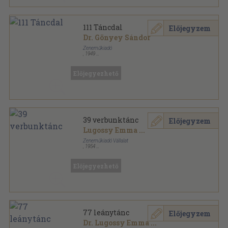
111 Táncdal
Előjegyzem
Dr. Gönyey Sándor
Zeneműkiadó
,
1949
Félvászon
,
127
oldal
Előjegyezhető
39 verbunktánc
Előjegyzem
Lugossy Emma
...
Zeneműkiadó Vállalat
,
1954
Varrott papírkötés
,
142
oldal
Előjegyezhető
77 leánytánc
Előjegyzem
Dr. Lugossy Emma
...