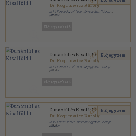
Dr. Kogutowicz Károly
M. kir. Ferenc József Tudományegyetem Földrajzi
Intézete
,
1930
Aranyozott gerincű kiadói félvászon kötés
,
298
oldal
Előjegyezhető
Dunántúl és Kisalföld I.
Előjegyzem
Dr. Kogutowicz Károly
M. kir. Ferenc József Tudományegyetem Földrajzi
Intézete
,
1930
Aranyozott gerincű kiadói vászonkötés
,
298
oldal
Előjegyezhető
Dunántúl és Kisalföld I.
Előjegyzem
Dr. Kogutowicz Károly
M. kir. Ferenc József Tudományegyetem Földrajzi
Intézete
,
1930
Aranyozott gerincű kiadói vászonkötés
,
298
oldal