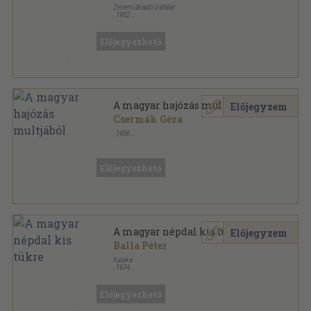
Zeneműkiadó Vállalat
,
1952
Könyvkötői kötés
,
117
oldal
Előjegyezhető
A magyar hajózás multjából
Előjegyzem
Csermák Géza
,
1956
Tűzött kötés
,
58
oldal
Előjegyezhető
A magyar népdal kis tükre
Előjegyzem
Balla Péter
Kaláka
,
1974
Ragasztott papírkötés
,
136
oldal
Előjegyezhető