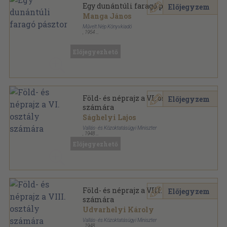
Egy dunántúli faragó pásztor
Előjegyzem
Manga János
Művelt Nép Könyvkiadó
,
1954
Tűzött kötés
,
56
oldal
Magyar népművészet sorozat
Előjegyezhető
Föld- és néprajz a VI. osztály
Előjegyzem
számára
Sághelyi Lajos
Vallás- és Közoktatásügyi Miniszter
,
1948
Fűzött papírkötés
,
187
oldal
Előjegyezhető
Általános iskolai tankönyvek sorozat
Föld- és néprajz a VIII. osztály
Előjegyzem
számára
Udvarhelyi Károly
Vallás- és Közoktatásügyi Miniszter
,
1948