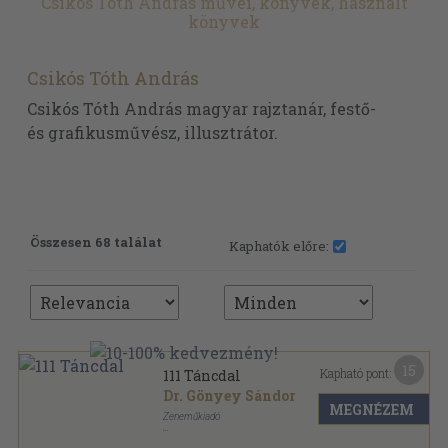
Csikós Tóth András művei, könyvek, használt
könyvek
Csikós Tóth András
Csikós Tóth András magyar rajztanár, festő-
és grafikusművész, illusztrátor.
Összesen 68 találat
Kaphatók előre:
15
Kapható pont:
111 Táncdal
Dr. Gönyey Sándor
MEGNÉZEM
Zeneműkiadó
Fűzött papírkötés
,
126
oldal