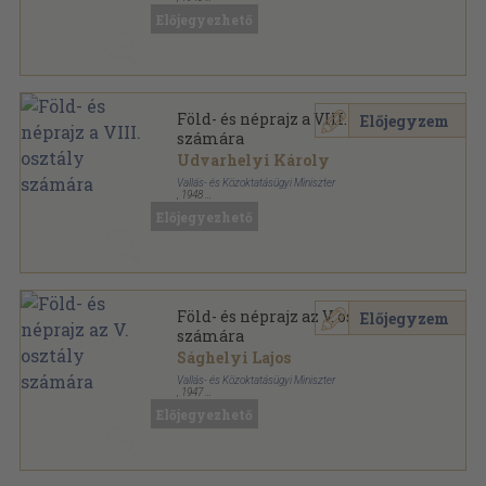
Félvászon
,
167
oldal
Előjegyezhető
Föld- és néprajz a VIII. osztály
Előjegyzem
számára
Udvarhelyi Károly
Vallás- és Közoktatásügyi Miniszter
,
1948
Fűzött papírkötés
,
167
oldal
Előjegyezhető
Föld- és néprajz az V. osztály
Előjegyzem
számára
Sághelyi Lajos
Vallás- és Közoktatásügyi Miniszter
,
1947
Fűzött papírkötés
,
259
oldal
Előjegyezhető
Általános iskolai tankönyvek sorozat