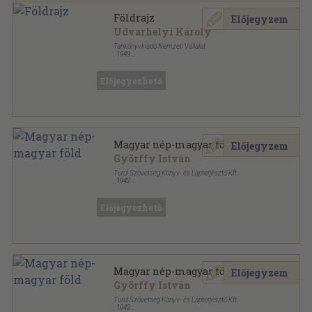
Földrajz
Előjegyzem
Udvarhelyi Károly
Tankönyvkiadó Nemzeti Vállalat
,
1949
Tűzött kötés
,
135
oldal
Előjegyezhető
Magyar nép-magyar föld
Előjegyzem
Györffy István
Turul Szövetség Könyv- és Lapterjesztő Kft.
,
1942
Félvászon
,
477
oldal
Győrffy István munkái sorozat
Előjegyezhető
Magyar nép-magyar föld
Előjegyzem
Györffy István
Turul Szövetség Könyv- és Lapterjesztő Kft.
,
1942