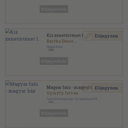
Félvászon
,
477
oldal
Győrffy István munkái sorozat
Előjegyezhető
Kis zenetörténet I.
Előjegyzem
Bartha Dénes
...
Magyar Kórus
,
1948
Fűzött papírkötés
,
140
oldal
Előjegyezhető
Magyar falu - magyar ház
Előjegyzem
Györffy István
Turul Szövetség Könyv- és Lapterjesztő Kft.
,
1943
Varrott papírkötés
,
231
oldal
Györffy István munkái sorozat
Előjegyezhető