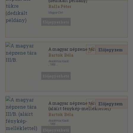
(dedikált példány)
Balla Péter
Magyar Élet
Félvászon
,
136
oldal
Előjegyezhető
A magyar népzene tára III/B.
Előjegyzem
Bartók Béla
Akadémiai Kiadó
,
1956
Vászon
,
764
oldal
A magyar népzene tára sorozat
Előjegyezhető
A magyar népzene tára III/B.
Előjegyzem
(aláírt fénykép-melléklettel)
Bartók Béla
Akadémiai Kiadó
,
1956
Vászon
,
776
oldal
Előjegyezhető
A magyar népzene tára sorozat