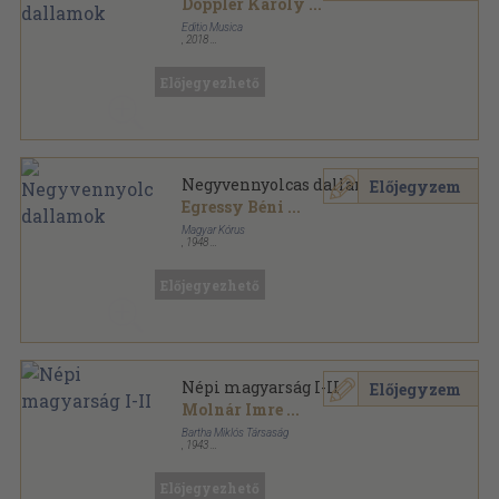
Doppler Károly
...
Editio Musica
,
2018
Ragasztott papírkötés
,
60
oldal
Előjegyezhető
Negyvennyolcas dallamok
Előjegyzem
Egressy Béni
...
Magyar Kórus
,
1948
Varrott papírkötés
,
64
oldal
Előjegyezhető
Népi magyarság I-II
Előjegyzem
Molnár Imre
...
Bartha Miklós Társaság
,
1943
Plüss könyvkötői kötés
,
308
oldal
Bartha Miklós Társaság kiadványai sorozat
Előjegyezhető