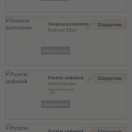
Óceánia művészete
Előjegyzem
Bodrogi Tibor
Tűzött kötés
,
12
oldal
Előjegyezhető
Pusztai szabadok
Előjegyzem
Szűcs Sándor
Magvető Könyvkiadó
,
1957
Félvászon
,
303
oldal
Előjegyezhető
Pusztai szabadok
Előjegyzem