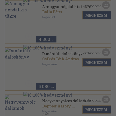
22
Kapható pont:
A magyar népdal kis tükre
Balla Péter
MEGNÉZEM
Magyar Élet
Félvászon
,
136
oldal
4.300
,-Ft
25
Kapható pont:
Dunántúli daloskönyv
Csikós Tóth András
MEGNÉZEM
Magyar Kórus
Ragasztott papírkötés
,
128
oldal
5.080
,-Ft
25
Kapható pont:
Negyvennyolcas dallamok
Doppler Károly
...
MEGNÉZEM
Magyar Kórus
,
1948