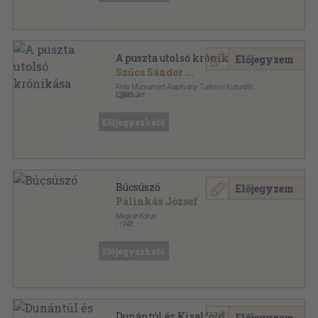
A puszta utolsó krónikása
Előjegyzem
Szűcs Sándor
...
Finta Múzeumért Alapítvány-Túrkevei Kulturális
Egyesület
,
2003
Ragasztott papírkötés
,
319
oldal
Alföldi Könyvtéka sorozat
Előjegyezhető
Búcsúszó
Előjegyzem
Pálinkás József
Magyar Kórus
,
1948
Tűzött kötés
,
32
oldal
Előjegyezhető
Dunántúl és Kisalföld I.
Előjegyzem