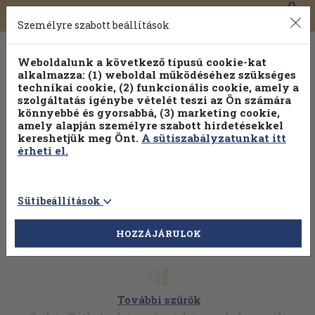
0
Toggle
Főmenü
Könyveink
navigation
Személyre szabott beállítások
Weboldalunk a következő típusú cookie-kat
alkalmazza: (1) weboldal működéséhez szükséges
technikai cookie, (2) funkcionális cookie, amely a
szolgáltatás igénybe vételét teszi az Ön számára
könnyebbé és gyorsabbá, (3) marketing cookie,
Válogasson több mint 1.000.000 kiadványunk közül
10-
amely alapján személyre szabott hirdetésekkel
100% kedvezménnyel!
kereshetjük meg Önt.
A sütiszabályzatunkat itt
érheti el.
Sütibeállítások
HOZZÁJÁRULOK
További szűrők