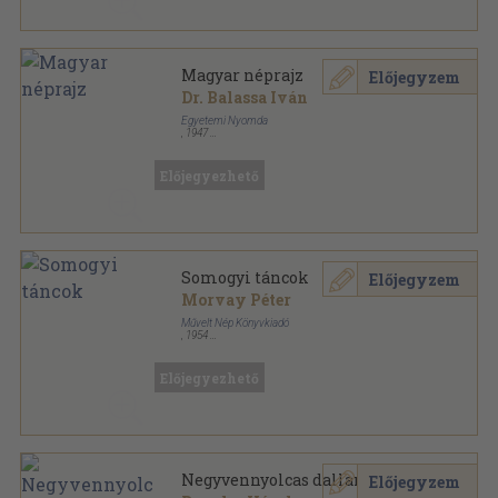
Magyar néprajz
Előjegyzem
Dr. Balassa Iván
Egyetemi Nyomda
,
1947
Varrott papírkötés
,
196
oldal
Előjegyezhető
Somogyi táncok
Előjegyzem
Morvay Péter
Művelt Nép Könyvkiadó
,
1954
Félvászon
,
313
oldal
Előjegyezhető
Negyvennyolcas dallamok
Előjegyzem