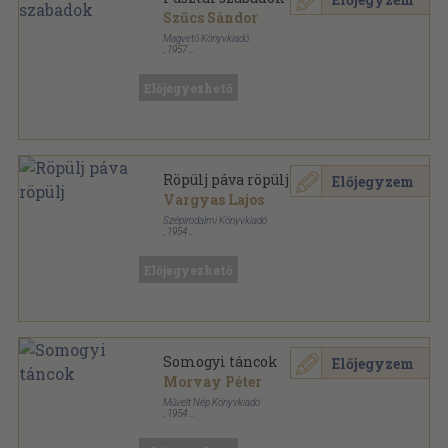
Szűcs Sándor
Magvető Könyvkiadó
,
1957
Félvászon
,
303
oldal
Előjegyezhető
Röpülj páva röpülj
Előjegyzem
Vargyas Lajos
Szépirodalmi Könyvkiadó
,
1954
Fűzött keménykötés
,
587
oldal
Előjegyezhető
Somogyi táncok
Előjegyzem
Morvay Péter
Művelt Nép Könyvkiadó
,
1954
Félvászon
,
313
oldal