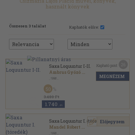
Csizmazia Lajos Placid művei, könyvek,
használt könyvek
Összesen 3 találat
Kaphatók előre:
26
Kapható pont:
Saxa Loquuntur I-II.
Ambrus Győző
...
MEGNÉZEM
,
1998
Ragasztott papírkötés
,
676
oldal
50
3.480 Ft
1.740
,-Ft
Saxa Loquuntur I. (töredék)
Előjegyzem
Mandel Róbert
...
,
1998