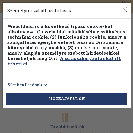
0
Toggle
Főmenü
Könyveink
navigation
Személyre szabott beállítások
Weboldalunk a következő típusú cookie-kat
alkalmazza: (1) weboldal működéséhez szükséges
technikai cookie, (2) funkcionális cookie, amely a
szolgáltatás igénybe vételét teszi az Ön számára
könnyebbé és gyorsabbá, (3) marketing cookie,
Válogasson több mint 30 000 kötet közül
amely alapján személyre szabott hirdetésekkel
Hobbi témakörökben
20% kedvezménnyel!
kereshetjük meg Önt.
A sütiszabályzatunkat itt
érheti el.
Sütibeállítások
HOZZÁJÁRULOK
További szűrők