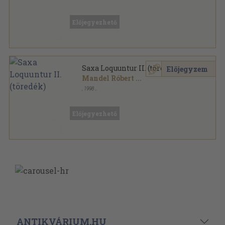
Ragasztott papírkötés
,
343
oldal
Előjegyezhető
Saxa Loquuntur II. (töredék)
Előjegyzem
Mandel Róbert
...
,
1998
Ragasztott papírkötés
,
333
oldal
Előjegyezhető
ANTIKVÁRIUM.HU