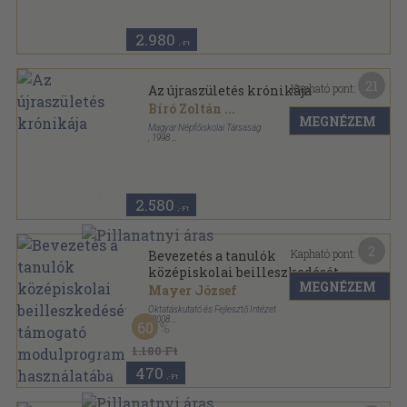
2.980
,-Ft
21
Kapható pont:
Az újraszületés krónikája
Bíró Zoltán
...
MEGNÉZEM
Magyar Népfőiskolai Társaság
,
1998
Ragasztott papírkötés
,
448
oldal
2.580
,-Ft
2
Kapható pont:
Bevezetés a tanulók
középiskolai beilleszkedését
MEGNÉZEM
támogató modulprogramok
Mayer József
használatába
Oktatáskutató és Fejlesztő Intézet
,
2008
60
Tűzött kötés
,
19
oldal
1.180 Ft
470
,-Ft