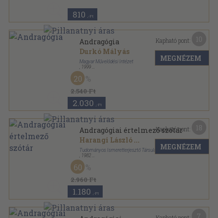
810
,-Ft
10
Kapható pont:
Andragógia
Durkó Mályás
MEGNÉZEM
Magyar Művelődési Intézet
,
1999
Ragasztott papírkötés
,
135
oldal
20
2.540 Ft
2.030
,-Ft
18
Kapható pont:
Andragógiai értelmező szótár
Harangi László
...
MEGNÉZEM
Tudományos Ismeretterjesztő Társulat
,
1982
Ragasztott papírkötés
,
191
oldal
60
2.960 Ft
1.180
,-Ft
7
Kapható pont: