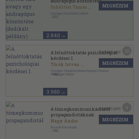
andragógus köszöntése
MEGNÉZEM
(dedikált példány)
Schüttler Tamás
...
Országos Közoktatási Intézet
,
2002
Ragasztott papírkötés
,
73
oldal
2.840
,-Ft
20
Kapható pont:
A felnőttoktatás pszichológiai
kérdései I.
MEGNÉZEM
Török István
...
Országos Oktatástechnikai Központ-Fővárosi
Pedagógiai Intézet
,
1982
Tűzött kötés
,
418
oldal
Felnőttoktatók továbbképzése sorozat
3.980
,-Ft
4
Kapható pont:
A tömegkommunikációról
propagandistáknak
MEGNÉZEM
Nagy Andor
Kossuth Könyvkiadó
,
1986
Ragasztott papírkötés
,
97
oldal