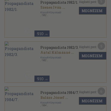
5
Kapható pont:
Propagandista 1982/1.
Szenes Iván
...
MEGNÉZEM
Kossuth Könyvkiadó
,
1982
Ragasztott papírkötés
,
203
oldal
Propagandista sorozat
910
,-Ft
5
Kapható pont:
Propagandista 1982/3.
Antal Kálmánné
...
MEGNÉZEM
Kossuth Könyvkiadó
,
1982
Ragasztott papírkötés
,
208
oldal
Propagandista sorozat
910
,-Ft
6
Kapható pont:
Propagandista 1984/7.
Balázs József
...
MEGNÉZEM
Kossuth Könyvkiadó
,
1984
Ragasztott papírkötés
,
191
oldal
Propagandista sorozat