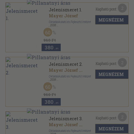
2
Kapható pont:
Jelenismeret 1.
Mayer József
MEGNÉZEM
Oktatáskutató és Fejlesztő Intézet
,
2008
Tűzött kötés
,
28
oldal
60
960 Ft
380
,-Ft
2
Kapható pont:
Jelenismeret 2.
Mayer József
...
MEGNÉZEM
Oktatáskutató és Fejlesztő Intézet
,
2008
Tűzött kötés
,
19
oldal
60
960 Ft
380
,-Ft
2
Kapható pont:
Jelenismeret 3.
Mayer József
...
MEGNÉZEM
Oktatáskutató és Fejlesztő Intézet