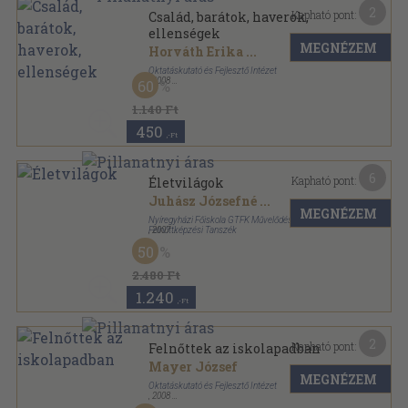
2
Kapható pont:
Család, barátok, haverok,
ellenségek
MEGNÉZEM
Horváth Erika
...
Oktatáskutató és Fejlesztő Intézet
,
2008
60
Tűzött kötés
,
28
oldal
1.140 Ft
450
,-Ft
6
Kapható pont:
Életvilágok
Juhász Józsefné
...
MEGNÉZEM
Nyíregyházi Főiskola GTFK Művelődéstudományi és
Felnőttképzési Tanszék
,
2007
Ragasztott papírkötés
,
324
oldal
50
2.480 Ft
1.240
,-Ft
2
Kapható pont:
Felnőttek az iskolapadban
Mayer József
MEGNÉZEM
Oktatáskutató és Fejlesztő Intézet
,
2008
Tűzött kötés
,
24
oldal