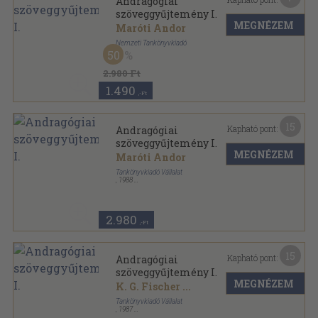
Andragógiai
szöveggyűjtemény I.
MEGNÉZEM
Maróti Andor
Nemzeti Tankönyvkiadó
50
Ragasztott papírkötés
,
233
oldal
2.980 Ft
1.490
,-Ft
15
Kapható pont:
Andragógiai
szöveggyűjtemény I.
MEGNÉZEM
Maróti Andor
Tankönyvkiadó Vállalat
,
1988
Ragasztott papírkötés
,
233
oldal
2.980
,-Ft
15
Kapható pont:
Andragógiai
szöveggyűjtemény I.
MEGNÉZEM
K. G. Fischer
...
Tankönyvkiadó Vállalat
,
1987
Ragasztott papírkötés
,
233
oldal