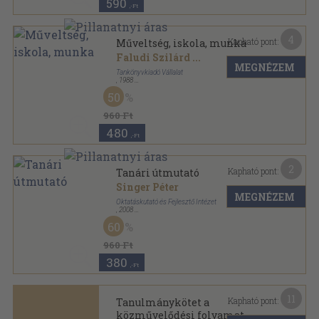
590
,-Ft
4
Kapható pont:
Műveltség, iskola, munka
Faludi Szilárd
...
MEGNÉZEM
Tankönyvkiadó Vállalat
,
1988
Ragasztott papírkötés
,
415
oldal
50
960 Ft
480
,-Ft
2
Kapható pont:
Tanári útmutató
Singer Péter
MEGNÉZEM
Oktatáskutató és Fejlesztő Intézet
,
2008
Tűzött kötés
,
28
oldal
60
960 Ft
380
,-Ft
11
Kapható pont:
Tanulmánykötet a
közművelődési folyamat