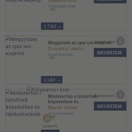
Szabolcs Ottó
Tankönyvkiadó Vállalat
,
1990
Ragasztott papírkötés
,
260
oldal
1.740
,-Ft
6
Kapható pont:
Meggyőzés az igaz szó erejével
Zrinszky László
MEGNÉZEM
Kossuth Könyvkiadó
,
1981
Ragasztott papírkötés
,
92
oldal
1.140
,-Ft
5
Kapható pont:
Módszertan a felnőttek
képzéséhez és
MEGNÉZEM
tájékoztatásához
Maróti Andor
Táncsics Könyvkiadó
,
1980
50
Fűzött kemény papírkötés
,
128
oldal
1.180 Ft