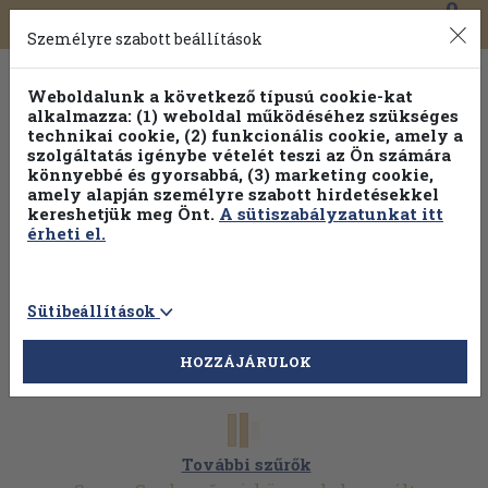
0
Toggle
Főmenü
Könyveink
navigation
Személyre szabott beállítások
Weboldalunk a következő típusú cookie-kat
alkalmazza: (1) weboldal működéséhez szükséges
technikai cookie, (2) funkcionális cookie, amely a
szolgáltatás igénybe vételét teszi az Ön számára
könnyebbé és gyorsabbá, (3) marketing cookie,
amely alapján személyre szabott hirdetésekkel
kereshetjük meg Önt.
A sütiszabályzatunkat itt
érheti el.
Sütibeállítások
HOZZÁJÁRULOK
További szűrők