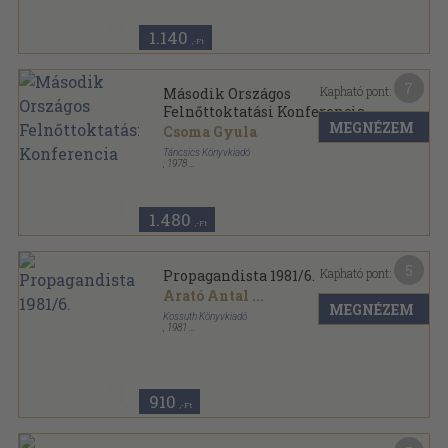
1.140
,-Ft
7
Kapható pont:
Második Országos
Felnőttoktatási Konferencia
MEGNÉZEM
Csoma Gyula
Táncsics Könyvkiadó
,
1978
Ragasztott papírkötés
,
204
oldal
1.480
,-Ft
5
Kapható pont:
Propagandista 1981/6.
Arató Antal
...
MEGNÉZEM
Kossuth Könyvkiadó
,
1981
Ragasztott papírkötés
,
188
oldal
Propagandista sorozat
910
,-Ft