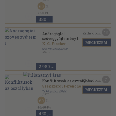
,
2008
Tűzött kötés
,
20
oldal
60
960 Ft
380
,-Ft
15
Kapható pont:
Andragógiai
szöveggyűjtemény I.
MEGNÉZEM
K. G. Fischer
...
Nemzeti Tankönyvkiadó
,
2001
Ragasztott papírkötés
,
233
oldal
2.980
,-Ft
7
Kapható pont:
Konfliktusok az osztályban
Szekszárdi Ferencné
MEGNÉZEM
Tankönyvkiadó Vállalat
,
1987
Ragasztott papírkötés
,
143
oldal
60
Korszerű nevelés sorozat
1.140 Ft
450
,-Ft