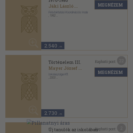
2.540
,-Ft
22
Kapható pont:
Történelem III.
Mayer József
...
MEGNÉZEM
Iskolaszolga Kft.
,
2000
Fűzött kemény papírkötés
,
319
oldal
Ifjúsági szakképzési világbanki program sorozat
2.730
,-Ft
2
Kapható pont:
Új tanulók az iskolában
Mayer József
MEGNÉZEM
Oktatáskutató és Fejlesztő Intézet
,
2008
Tűzött kötés
,
32
oldal
60
1.140 Ft
450
,-Ft
Mutass többet