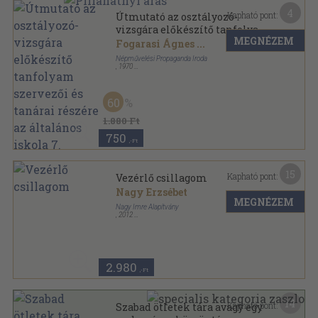
4
Kapható pont:
Útmutató az osztályozó-
vizsgára előkészítő tanfolyam
MEGNÉZEM
szervezői és tanárai részére az
Fogarasi Ágnes
...
általános iskola 7. osztályos
Népművelési Propaganda Iroda
anyagához
,
1970
Ragasztott papírkötés
,
472
oldal
Iskolánkívüli felnőttoktatás sorozat
60
1.880 Ft
750
,-Ft
15
Kapható pont:
Vezérlő csillagom
Nagy Erzsébet
MEGNÉZEM
Nagy Imre Alapítvány
,
2012
Ragasztott papírkötés
,
265
oldal
2.980
,-Ft
14
Kapható pont:
Szabad ötletek tára avagy egy