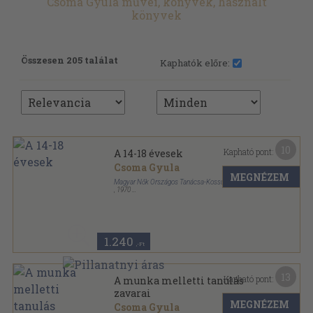
Csoma Gyula művei, könyvek, használt
könyvek
Összesen 205 találat
Kaphatók előre:
10
Kapható pont:
A 14-18 évesek
Csoma Gyula
MEGNÉZEM
Magyar Nők Országos Tanácsa-Kossuth Könyvkiadó
,
1970
Tűzött kötés
,
92
oldal
Szülők könyvtára sorozat
1.240
,-Ft
13
Kapható pont:
A munka melletti tanulás
zavarai
MEGNÉZEM
Csoma Gyula