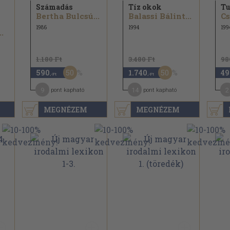
Számadás
Tíz okok
Tu
Bertha Bulcsú...
Balassi Bálint...
1986
1994
199
.
1.180 Ft
3.480 Ft
98
50
50
590
1.740
49
,-Ft
,-Ft
9
14
2
pont kapható
pont kapható
MEGNÉZEM
MEGNÉZEM