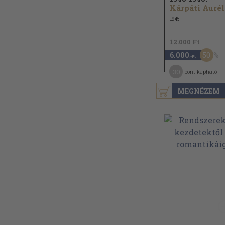
Kárpáti Aurél.
1945
12.000 Ft
50
6.000
,-Ft
30
pont kapható
MEGNÉZEM