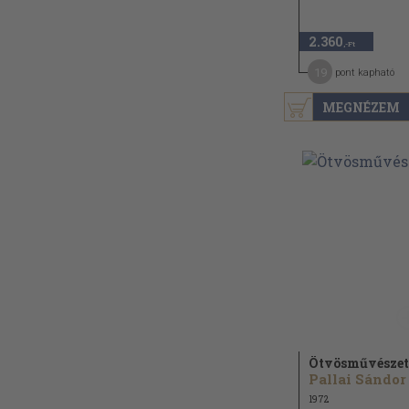
2.360
,-Ft
19
pont kapható
MEGNÉZEM
Ötvösművészet
Pallai Sándor
1972