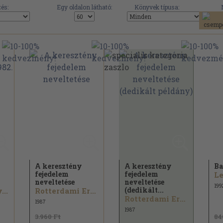
és:
Egy oldalon látható:
Könyvek típusa:
A keresztény
A keresztény
Ba
fejedelem
fejedelem
neveltetése
neveltetése
199
(dedikált...
..
Rotterdami Erasmus
Rotterdami Erasmus
1987
1987
3.960 Ft
84