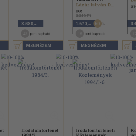
Lázár István Dávid...
199
1988
3.340 Ft
50
8.580
1.670
3.
,-Ft
,-Ft
43
15
1
pont kapható
pont kapható
MEGNÉZEM
MEGNÉZEM
et
Irodalomtörténet
Irodalomtörténeti
Ko
1984/
3.
Közlemények
ja