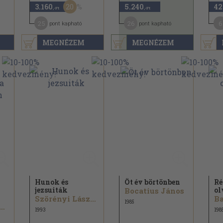
20
3.160
5.240
42
,-Ft
,-Ft
25
26
6
pont kapható
pont kapható
MEGNÉZEM
MEGNÉZEM
Hunok és
Öt év börtönben
Ré
jezsuiták
ol
Bocatius János
Szörényi László...
Ba
1985
cskai István...
1993
198