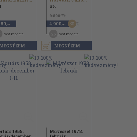
4
1984
9.800 Ft
50
480
4.900
,-Ft
,-Ft
7
25
pont kapható
pont kapható
MEGNÉZEM
MEGNÉZEM
rtárs 1958.
Művészet 1978.
nuár-december
február