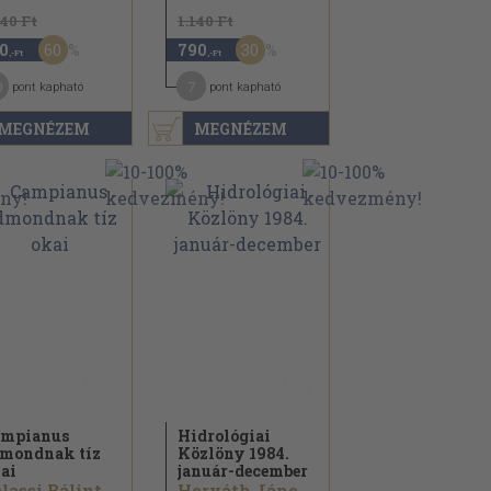
640 Ft
1.140 Ft
60
30
0
790
,-Ft
,-Ft
0
7
pont kapható
pont kapható
MEGNÉZEM
MEGNÉZEM
mpianus
Hidrológiai
mondnak tíz
Közlöny 1984.
ai
január-december
lassi Bálint...
Horváth János...