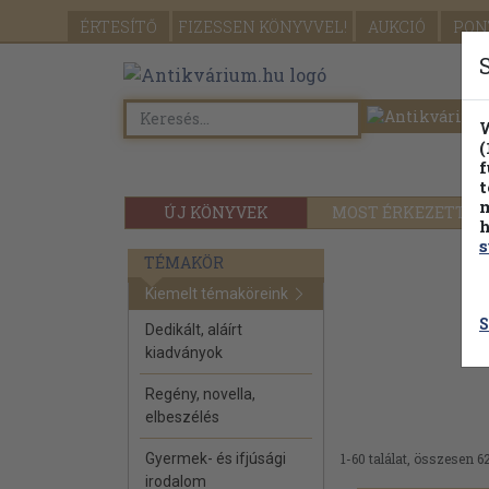
ÉRTESÍTŐ
FIZESSEN
KÖNYVVEL!
AUKCIÓ
PON
W
(
f
t
m
ÚJ KÖNYVEK
MOST ÉRKEZETT
h
s
TÉMAKÖR
Kiemelt témaköreink
S
Dedikált, aláírt
kiadványok
Regény, novella,
elbeszélés
Gyermek- és ifjúsági
1-60 találat, összesen 62
irodalom