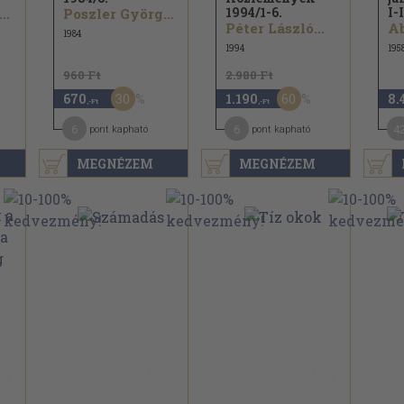
1994/
1-6.
I-I
..
Poszler György...
Péter László...
Ab
1984
1994
195
960 Ft
2.980 Ft
30
60
670
1.190
8.
,-Ft
,-Ft
6
6
4
pont kapható
pont kapható
MEGNÉZEM
MEGNÉZEM