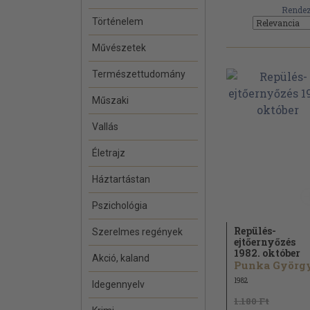
Rendez
Történelem
Művészetek
Természettudomány
Műszaki
Vallás
Életrajz
Háztartástan
Pszichológia
Repülés-
Szerelmes regények
ejtőernyőzés
1982. október
Akció, kaland
Punka György.
1982
Idegennyelv
1.180 Ft