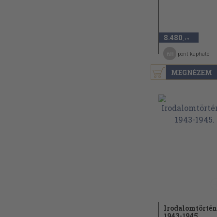
8.480
,-Ft
68
pont kapható
MEGNÉZEM
Irodalomtörtén
1943-1945.