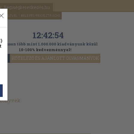
k: Régiségkereskedés.hu
A kosaram
HÍRLEVÉL
BELÉPÉS/REGISZTRÁCIÓ
MÉG
0
5000
Ft
12:42:52
)
ogasson több mint 1.000.000 kiadványunk közül
t
10-100% kedvezménnyel!
YOK
KÖTELEZŐ ÉS AJÁNLOTT OLVASMÁNYOK
 könyvek