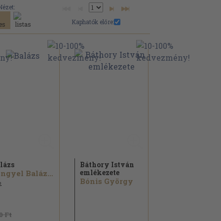
Nézet:
Kaphatók előre:
lázs
Báthory István
emlékezete
Lengyel Balázs...
Bónis György
2
0 Ft