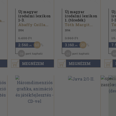
Új magyar
Új magyar
Új
irodalmi lexikon
irodalmi lexikon
ir
1-3.
1. (töredék)
I-I
...
Abaffy Csilla...
Tóth Margit...
Tó
1994
1994
20
6.400 Ft
3.960 Ft
15
60
20
2.560
3.160
7.
,-Ft
,-Ft
38
25
6
pont kapható
pont kapható
MEGNÉZEM
MEGNÉZEM