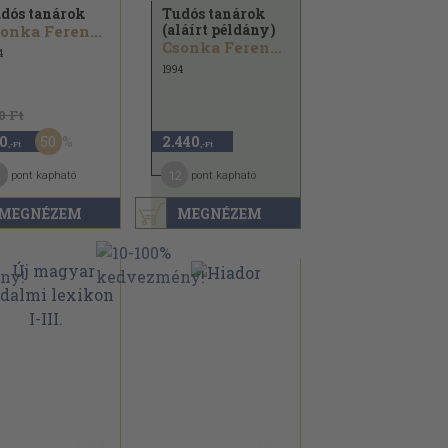
dós tanárok
Tudós tanárok
(aláírt példány)
Csonka Ferenc...
Csonka Ferenc...
4
1994
0 Ft
50
0
2.440
,-Ft
,-Ft
12
pont kapható
pont kapható
MEGNÉZEM
MEGNÉZEM