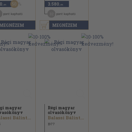
50
0
3.580
,-Ft
,-Ft
32
pont kapható
pont kapható
MEGNÉZEM
MEGNÉZEM
gi magyar
Régi magyar
vasókönyv
olvasókönyv
lassi Bálint...
Balassi Bálint...
5
1977