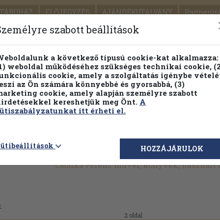
TÁRUHÁZ
ELŐJEGYZÉS
AJÁNDÉKUTALVÁNY
Partnerün
SZÁLLÍTÁS
SEGÍTSÉG
Személyre szabott beállítások
Részletes kereső
Témaköri fa
eboldalunk a következő típusú cookie-kat alkalmazza:
1) weboldal működéséhez szükséges technikai cookie, (2
Vál
unkcionális cookie, amely a szolgáltatás igénybe vételé
eszi az Ön számára könnyebbé és gyorsabbá, (3)
arketing cookie, amely alapján személyre szabott
PILLANATNYI ÁRAINK
FENNTARTHATÓ OLVASMÁN
irdetésekkel kereshetjük meg Önt.
A
ütiszabályzatunkat itt érheti el.
ütibeállítások
HOZZÁJÁRULOK
Csonka Ferenc művei, könyvek, használt
.
2 oldal