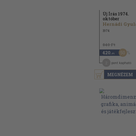
Új Írás 1974.
október
Hernádi Gyula
1974
840 Ft
50
420
,-Ft
2
pont kapható
MEGNÉZEM