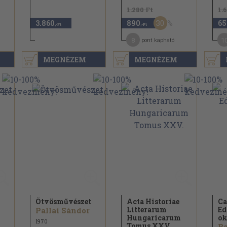
1.280 Ft
1.
30
3.860
890
65
,-Ft
,-Ft
8
1
pont kapható
MEGNÉZEM
MEGNÉZEM
Ötvösművészet
Acta Historiae
Ca
Litterarum
Ed
Pallai Sándor
Hungaricarum
ok
1970
Tomus XXV.
Ba