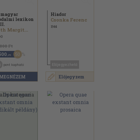
 magyar
Hiador
odalmi lexikon
Csonka Ferenc
II.
1944
th Margit...
00
.000 Ft
50
500
,-Ft
8
Előjegyezhető
pont kapható
MEGNÉZEM
Előjegyzem