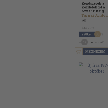
Rendszerek a
kezdetektől a
romantikáig
Tarnai Andor..
1981
1.580 Ft
50
790
,-Ft
12
pont kapható
MEGNÉZEM