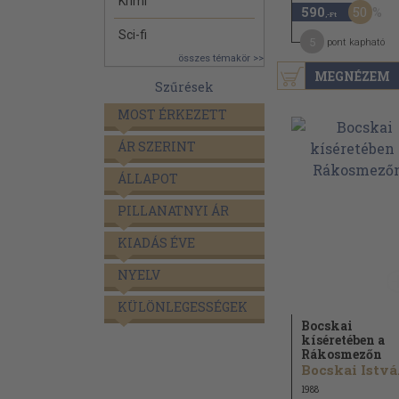
Krimi
50
590
,-Ft
Sci-fi
5
pont kapható
összes témakör >>
MEGNÉZEM
Szűrések
MOST ÉRKEZETT
ÁR SZERINT
ÁLLAPOT
PILLANATNYI ÁR
KIADÁS ÉVE
NYELV
KÜLÖNLEGESSÉGEK
Bocskai
kíséretében a
Rákosmezőn
Bo
1988