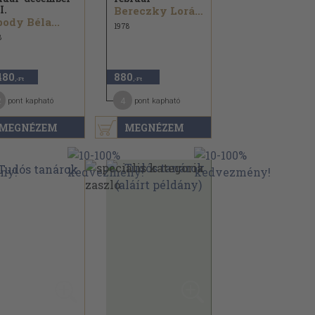
I.
Bereczky Loránd...
ody Béla...
1978
8
480
880
,-Ft
,-Ft
2
4
pont kapható
pont kapható
MEGNÉZEM
MEGNÉZEM