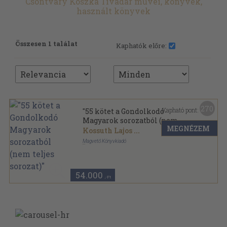
Csontváry Koszka Tivadar művei, könyvek,
használt könyvek
Összesen 1 találat
Kaphatók előre:
270
Kapható pont:
"55 kötet a Gondolkodó
Magyarok sorozatból (nem
MEGNÉZEM
teljes sorozat)"
Kossuth Lajos
...
Magvető Könyvkiadó
Ragasztott papírkötés
,
4030
oldal
Gondolkodó Magyarok sorozat
54.000
,-Ft