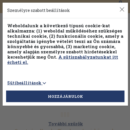
0
Toggle
Főmenü
Könyveink
navigation
Személyre szabott beállítások
Weboldalunk a következő típusú cookie-kat
alkalmazza: (1) weboldal működéséhez szükséges
technikai cookie, (2) funkcionális cookie, amely a
szolgáltatás igénybe vételét teszi az Ön számára
könnyebbé és gyorsabbá, (3) marketing cookie,
Válogasson több mint 30 000 kötet közül
amely alapján személyre szabott hirdetésekkel
Hobbi témakörökben
20% kedvezménnyel!
kereshetjük meg Önt.
A sütiszabályzatunkat itt
érheti el.
Sütibeállítások
HOZZÁJÁRULOK
További szűrők