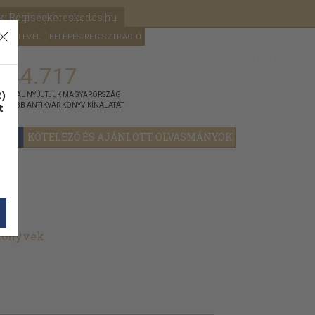
k: Régiségkereskedés.hu
A kosaram
HÍRLEVÉL
BELÉPÉS/REGISZTRÁCIÓ
MÉG
0
5000
Ft
144.717
)
ÁNNYAL NYÚJTJUK MAGYARORSZÁG
t
GYOBB ANTIKVÁR KÖNYV-KÍNÁLATÁT
YOK
KÖTELEZŐ ÉS AJÁNLOTT OLVASMÁNYOK
 könyvek