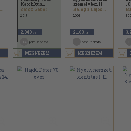
Katolikus...
személyben II
10
Bíró Bernadett...
Zaicz Gábor
Balogh Lajos...
Ba
2017
2009
20
2.840
2.180
3.
,-Ft
,-Ft
14
11
1
pont kapható
pont kapható
MEGNÉZEM
MEGNÉZEM