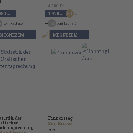
1
4.800 Ft
60
980
1.920
,-Ft
,-Ft
0
10
pont kapható
pont kapható
MEGNÉZEM
MEGNÉZEM
atistik der
Finnország
alischen
Szíj Enikő
utentsprechungen
1979
úcs Sándor