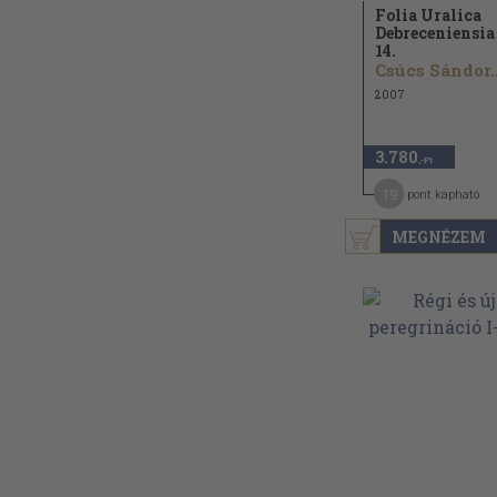
Folia Uralica
Debreceniensia
14.
Csúcs Sándor..
2007
3.780
,-Ft
19
pont kapható
MEGNÉZEM