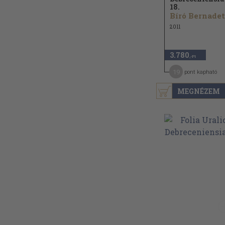
18.
2011
3.780
,-Ft
19
pont kapható
MEGNÉZEM