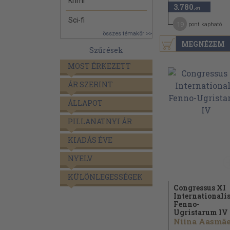
Krimi
3.780
,-Ft
Sci-fi
19
pont kapható
összes témakör >>
MEGNÉZEM
Szűrések
MOST ÉRKEZETT
ÁR SZERINT
ÁLLAPOT
PILLANATNYI ÁR
KIADÁS ÉVE
NYELV
KÜLÖNLEGESSÉGEK
Congressus XI
Internationali
Fenno-
Ugristarum IV
Niina Aasmäe.