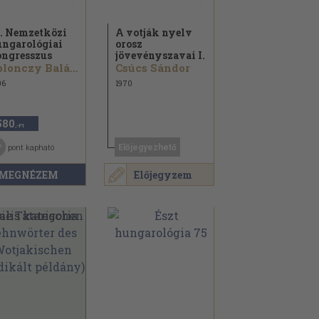
. Nemzetközi
A votják nyelv
ngarológiai
orosz
ngresszus
jövevényszavai I.
Ablonczy Balázs...
Csúcs Sándor
06
1970
580
,-Ft
7
Előjegyezhető
pont kapható
MEGNÉZEM
Előjegyzem