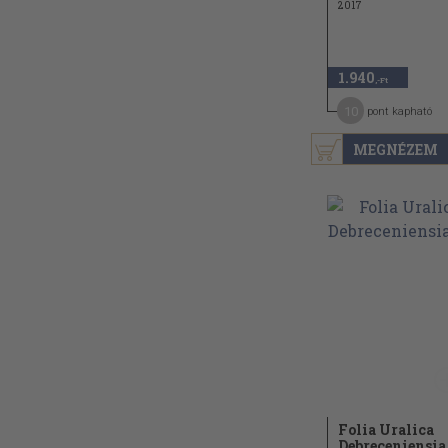
2017
1.940
,-Ft
10
pont kapható
MEGNÉZEM
Folia Uralica
Debreceniensia