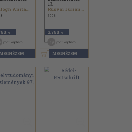
.
13.
logh Anita...
Rusvai Julianna...
03
2006
780
3.780
,-Ft
,-Ft
9
19
pont kapható
pont kapható
MEGNÉZEM
MEGNÉZEM