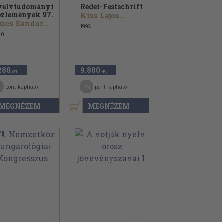
elvtudományi
Rédei-Festschrift
zlemények 97.
Kiss Lajos...
úcs Sándor...
1992
00
280
9.800
,-Ft
,-Ft
1
49
pont kapható
pont kapható
MEGNÉZEM
MEGNÉZEM