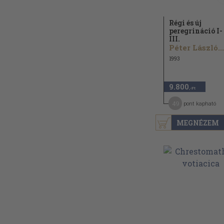
Régi és új
peregrináció I-
III.
Péter László...
1993
9.800
,-Ft
49
pont kapható
MEGNÉZEM