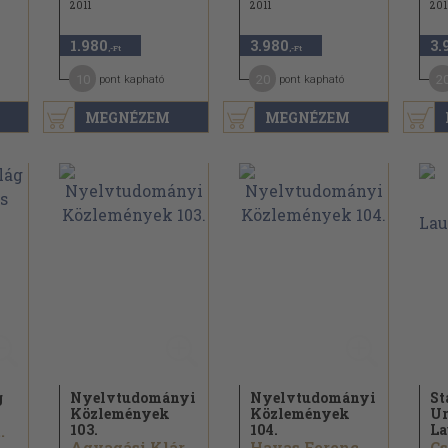
2011
2011
201
1.980
3.980
3.
,-Ft
,-Ft
10
20
2
pont kapható
pont kapható
MEGNÉZEM
MEGNÉZEM
g
Nyelvtudományi
Nyelvtudományi
St
Közlemények
Közlemények
Ur
103.
104.
La
.
Agyagási Klára...
Havas Ferenc...
Cs