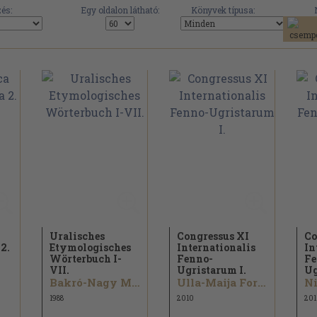
és:
Egy oldalon látható:
Könyvek típusa:
Uralisches
Congressus XI
Co
2.
Etymologisches
Internationalis
In
Wörterbuch I-
Fenno-
Fe
VII.
Ugristarum I.
Ug
Bakró-Nagy Marianne...
Ulla-Maija Forsberg...
Ni
1988
2010
201