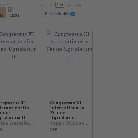
Nézet:
Kaphatók előre:
ngressus XI
Congressus XI
ternationalis
Internationalis
nno-
Fenno-
ristarum II.
Ugristarum...
ina Aasmäe...
Seppo Suhonen...
0
2010