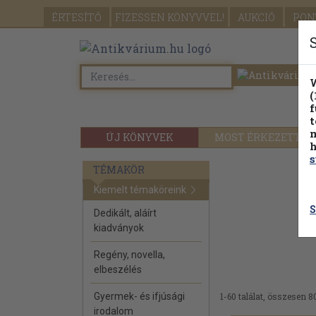
ÉRTESÍTŐ
FIZESSEN
KÖNYVVEL!
AUKCIÓ
PON
W
(
f
t
m
ÚJ KÖNYVEK
MOST ÉRKEZETT
h
s
TÉMAKÖR
Kiemelt témaköreink
S
Dedikált, aláírt
kiadványok
Regény, novella,
elbeszélés
Gyermek- és ifjúsági
1-60 találat, összesen 8
irodalom