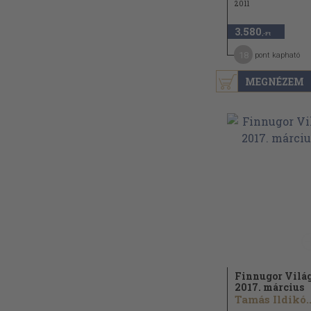
2011
3.580
,-Ft
18
pont kapható
MEGNÉZEM
Finnugor Vilá
2017. március
Tamás Ildikó..