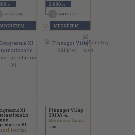
580
2.980
,-Ft
,-Ft
8
15
pont kapható
pont kapható
MEGNÉZEM
MEGNÉZEM
ngressus XI
Finnugor Világ
ternationalis
2010/
1-4.
nno-
Bereczki Gábor...
ristarum VI
2010
tori István...