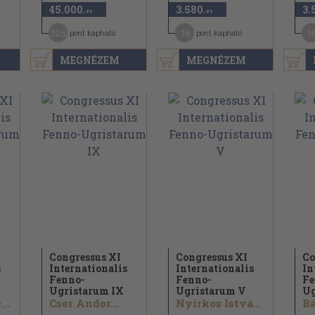
45.000
3.580
3.
,-Ft
,-Ft
225
18
1
pont kapható
pont kapható
MEGNÉZEM
MEGNÉZEM
Congressus XI
Congressus XI
Co
s
Internationalis
Internationalis
In
Fenno-
Fenno-
Fe
Ugristarum IX
Ugristarum V
Ug
..
Cser Andor...
Nyirkos István...
Bá