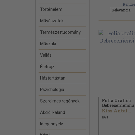
Rendez
Történelem
Művészetek
Természettudomány
Műszaki
Vallás
Életrajz
Háztartástan
Pszichológia
Folia Uralica
Szerelmes regények
Debreceniensia 
Kiss Antal...
Akció, kaland
1991
Idegennyelv