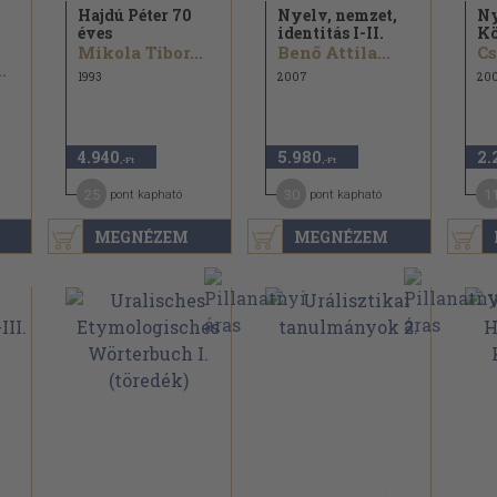
Hajdú Péter 70
Nyelv, nemzet,
Ny
éves
identitás I-II.
Kö
Mikola Tibor...
Benő Attila...
Cs
.
1993
2007
20
4.940
5.980
2.
,-Ft
,-Ft
25
30
1
pont kapható
pont kapható
MEGNÉZEM
MEGNÉZEM