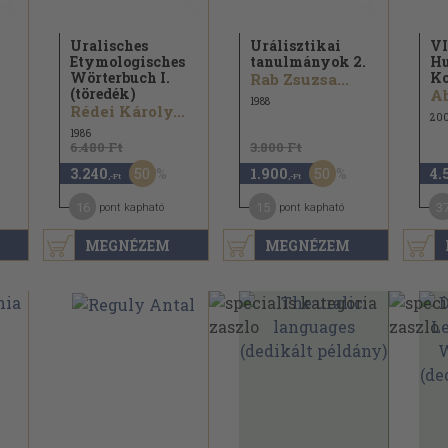
Uralisches
Urálisztikai
VI
Etymologisches
tanulmányok 2.
Hu
Wörterbuch I.
Ko
Rab Zsuzsa...
(töredék)
1988
Rédei Károly...
20
1986
6.480 Ft
3.800 Ft
50
50
3.240
1.900
4.
,-Ft
,-Ft
16
15
3
pont kapható
pont kapható
MEGNÉZEM
MEGNÉZEM