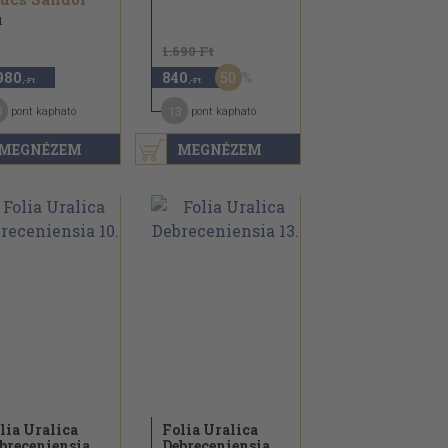
1
1.690 Ft
50
980
840
,-Ft
,-Ft
0
13
pont kapható
pont kapható
MEGNÉZEM
MEGNÉZEM
lia Uralica
Folia Uralica
breceniensia
Debreceniensia