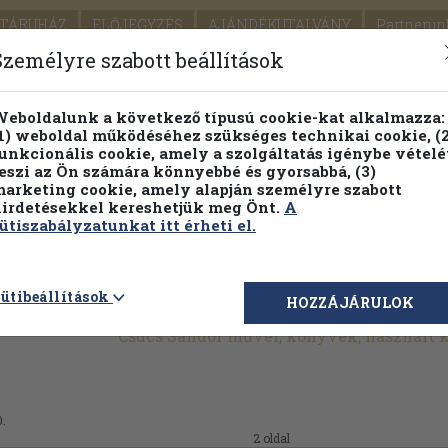
TÁRUHÁZ
ELŐJEGYZÉS
AJÁNDÉKUTALVÁNY
Partnerün
SZÁLLÍTÁS
SEGÍTSÉG
Személyre szabott beállítások
1.
Részletes kereső
Témaköri fa
eboldalunk a következő típusú cookie-kat alkalmazza:
1) weboldal működéséhez szükséges technikai cookie, (2
KIADV
unkcionális cookie, amely a szolgáltatás igénybe vételé
LEGNA
eszi az Ön számára könnyebbé és gyorsabbá, (3)
arketing cookie, amely alapján személyre szabott
PILLANATNYI ÁRAINK
FENNTARTHATÓ OLVASMÁN
irdetésekkel kereshetjük meg Önt.
A
ütiszabályzatunkat itt érheti el.
ütibeállítások
HOZZÁJÁRULOK
Csúcs Sándor művei, könyvek, használt
0.
2 oldal