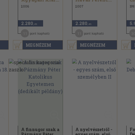
2006
2007
199
2.280
2.280
5.
,-Ft
,-Ft
11
11
3
pont kapható
pont kapható
MEGNÉZEM
MEGNÉZEM
A finnugor szak a
A nyelvészetről -
Fo
Pázmány Péter
egyes szám, első
De