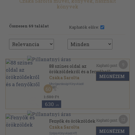
Czáka Sarolta művei, könyvek, használt
könyvek
Összesen 69 találat
Kaphatók előre:
9
Kapható pont:
88 színes oldal az
örökzöldekről és a fenyőkről
MEGNÉZEM
Czáka Sarolta
Mezőgazdasági Könyvkiadó
,
1983
60
Fűzött papírkötés
,
88
oldal
88 színes oldal sorozat
1.580 Ft
630
,-Ft
12
Kapható pont:
Fenyők és örökzöldek
Czáka Sarolta
MEGNÉZEM
Szépia Könyvkiadó Kft.