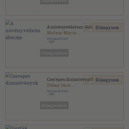
Előjegyezhető
A növényvédelem ábécéje
Előjegyzem
Molnár Mária
...
Mezőgazda Kiadó
,
1995
Fűzött kemény papírkötés
,
133
oldal
Előjegyezhető
Cserepes dísznövények
Előjegyzem
Dobay Imre
...
Mezőgazda Kiadó
,
1998
Ragasztott papírkötés
,
300
oldal
Gazdakönyvtár sorozat
Előjegyezhető