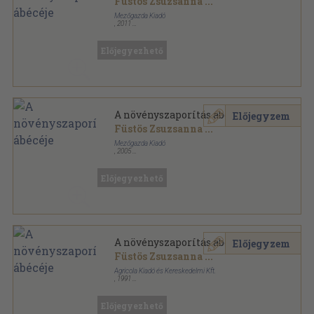
Füstös Zsuzsanna
...
Mezőgazda Kiadó
,
2011
Fűzött kemény papírkötés
,
136
oldal
Kertészkönyvtár sorozat
Előjegyezhető
A növényszaporítás ábécéje
Előjegyzem
Füstös Zsuzsanna
...
Mezőgazda Kiadó
,
2005
Fűzött kemény papírkötés
,
135
oldal
Kertészkönyvtár sorozat
Előjegyezhető
A növényszaporítás ábécéje
Előjegyzem
Füstös Zsuzsanna
...
Agricola Kiadó és Kereskedelmi Kft.
,
1991
Ragasztott papírkötés
,
133
oldal
Előjegyezhető