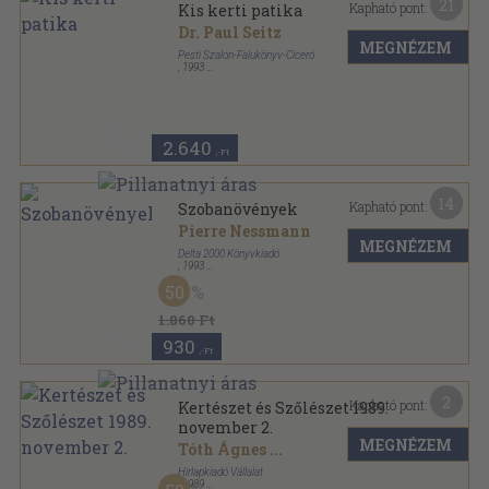
21
Kapható pont:
Kis kerti patika
Dr. Paul Seitz
MEGNÉZEM
Pesti Szalon-Falukönyv-Ciceró
,
1993
Ragasztott papírkötés
,
68
oldal
2.640
,-Ft
14
Kapható pont:
Szobanövények
Pierre Nessmann
MEGNÉZEM
Delta 2000 Könyvkiadó
,
1993
Ragasztott kemény papírkötés
,
153
oldal
50
1.860 Ft
930
,-Ft
2
Kapható pont:
Kertészet és Szőlészet 1989.
november 2.
MEGNÉZEM
Tóth Ágnes
...
Hírlapkiadó Vállalat
,
1989