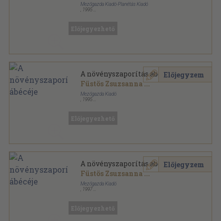
Mezőgazda Kiadó-Planétás Kiadó
,
1995
Ragasztott kemény papírkötés
,
131
oldal
Előjegyezhető
A növényszaporítás ábécéje
Előjegyzem
Füstös Zsuzsanna
...
Mezőgazda Kiadó
,
1995
Fűzött kemény papírkötés
,
133
oldal
Kertészkönyvtár sorozat
Előjegyezhető
A növényszaporítás ábécéje
Előjegyzem
Füstös Zsuzsanna
...
Mezőgazda Kiadó
,
1997
Fűzött kemény papírkötés
,
133
oldal
Kertészkönyvtár sorozat
Előjegyezhető