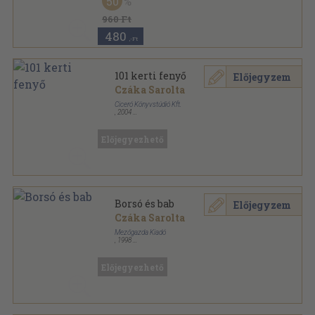
50
Tűzött kötés
,
19
oldal
Kertészet és Szőlészet sorozat
960 Ft
480
,-Ft
101 kerti fenyő
Előjegyzem
Czáka Sarolta
Ciceró Könyvstúdió Kft.
,
2004
Fűzött kemény papírkötés
,
110
oldal
Előjegyezhető
Borsó és bab
Előjegyzem
Czáka Sarolta
Mezőgazda Kiadó
,
1998
Tűzött kötés
,
11
oldal
Kezdő Gazda sorozat
Előjegyezhető