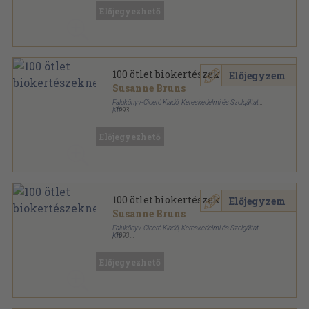
Előjegyezhető
100 ötlet biokertészeknek
Előjegyzem
Susanne Bruns
Falukönyv-Ciceró Kiadó, Kereskedelmi és Szolgáltató
Kft.
,
1993
Ragasztott papírkötés
,
71
oldal
Előjegyezhető
100 ötlet biokertészeknek
Előjegyzem
Susanne Bruns
Falukönyv-Ciceró Kiadó, Kereskedelmi és Szolgáltató
Kft.
,
1993
Ragasztott papírkötés
,
70
oldal
Falu-kertész sorozat
Előjegyezhető