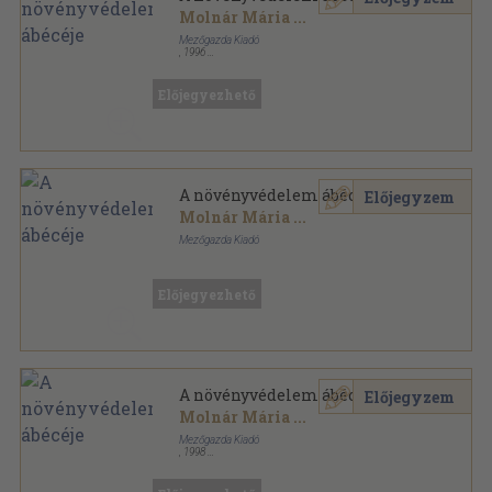
Molnár Mária
...
Mezőgazda Kiadó
,
1996
Fűzött kemény papírkötés
,
133
oldal
Előjegyezhető
A növényvédelem ábécéje
Előjegyzem
Molnár Mária
...
Mezőgazda Kiadó
Fűzött keménykötés
,
163
oldal
Kertészkönyvtár sorozat
Előjegyezhető
A növényvédelem ábécéje
Előjegyzem
Molnár Mária
...
Mezőgazda Kiadó
,
1998
Fűzött kemény papírkötés
,
137
oldal