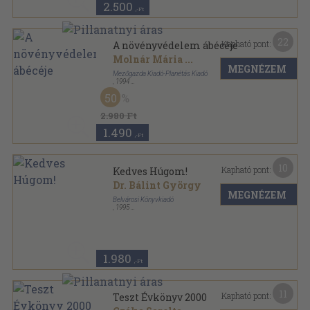
2.500
,-Ft
22
Kapható pont:
A növényvédelem ábécéje
Molnár Mária
...
MEGNÉZEM
Mezőgazda Kiadó-Planétás Kiadó
,
1994
Fűzött kemény papírkötés
,
133
oldal
50
2.980 Ft
1.490
,-Ft
10
Kapható pont:
Kedves Húgom!
Dr. Bálint György
MEGNÉZEM
Belvárosi Könyvkiadó
,
1995
Ragasztott papírkötés
,
234
oldal
1.980
,-Ft
11
Kapható pont:
Teszt Évkönyv 2000