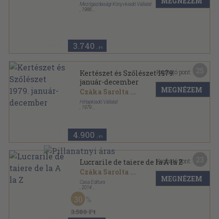
MEGNÉZEM
Mezőgazdasági Könyvkiadó Vállalat
,
1988
Fűzött kemény papírkötés
,
132
oldal
3.740
,-Ft
25
Kapható pont:
Kertészet és Szőlészet 1979.
január-december
MEGNÉZEM
Czáka Sarolta
...
Hírlapkiadó Vállalat
,
1979
Könyvkötői vászonkötés
,
936
oldal
Kertészet és Szőlészet sorozat
4.900
,-Ft
23
Kapható pont:
Lucrarile de taiere de la A la Z
Czáka Sarolta
...
MEGNÉZEM
Casa Editura
,
2014
Fűzött kemény papírkötés
,
150
oldal
30
3.580 Ft