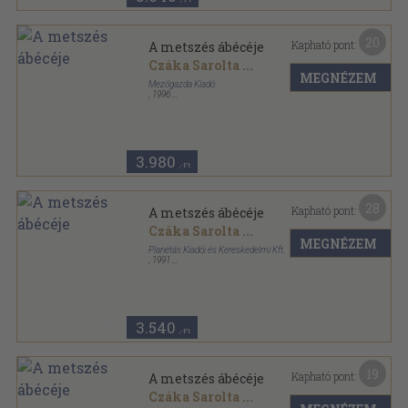
20
Kapható pont:
A metszés ábécéje
Czáka Sarolta
...
MEGNÉZEM
Mezőgazda Kiadó
,
1996
Fűzött kemény papírkötés
,
132
oldal
3.980
,-Ft
28
Kapható pont:
A metszés ábécéje
Czáka Sarolta
...
MEGNÉZEM
Planétás Kiadói és Kereskedelmi Kft.
,
1991
Ragasztott kemény papírkötés
,
132
oldal
3.540
,-Ft
19
Kapható pont:
A metszés ábécéje
Czáka Sarolta
...