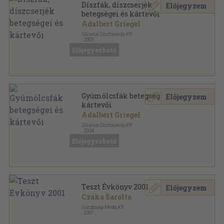
Díszfák, díszcserjék
Előjegyzem
betegségei és kártevői
Adalbert Griegel
Silvanus Díszfaiskola Kft.
,
2003
Fűzött kemény papírkötés
,
168
oldal
Előjegyezhető
Kertgyógyítás sorozat
Gyümölcsfák betegségei és
Előjegyzem
kártevői
Adalbert Griegel
Silvanus Díszfaiskola Kft.
,
2004
Fűzött kemény papírkötés
,
168
oldal
Előjegyezhető
Kertgyógyítás sorozat
Teszt Évkönyv 2001
Előjegyzem
Czáka Sarolta
Gazdasági Média Kft.
,
2001
Ragasztott papírkötés
,
240
oldal
Teszt Évkönyv sorozat