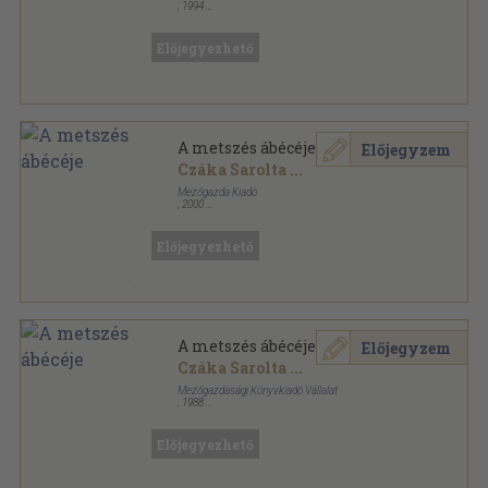
,
1994
Ragasztott kemény papírkötés
,
132
oldal
Előjegyezhető
A metszés ábécéje
Előjegyzem
Czáka Sarolta
...
Mezőgazda Kiadó
,
2000
Fűzött kemény papírkötés
,
150
oldal
Kertészkönyvtár sorozat
Előjegyezhető
A metszés ábécéje
Előjegyzem
Czáka Sarolta
...
Mezőgazdasági Könyvkiadó Vállalat
,
1988
Könyvkötői papírkötés
,
132
oldal
Előjegyezhető