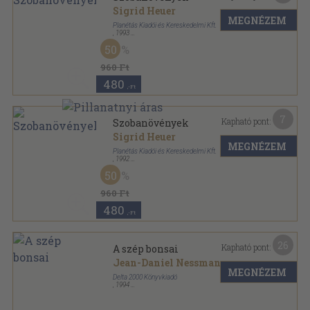
Sigrid Heuer
MEGNÉZEM
Planétás Kiadói és Kereskedelmi Kft.
,
1993
Ragasztott papírkötés
,
83
oldal
50
Planétás könyvek sorozat
960 Ft
480
,-Ft
7
Kapható pont:
Szobanövények
Sigrid Heuer
MEGNÉZEM
Planétás Kiadói és Kereskedelmi Kft.
,
1992
Ragasztott papírkötés
,
83
oldal
50
Planétás könyvek sorozat
960 Ft
480
,-Ft
26
Kapható pont:
A szép bonsai
Jean-Daniel Nessmann
MEGNÉZEM
Delta 2000 Könyvkiadó
,
1994
Ragasztott kemény papírkötés
,
155
oldal