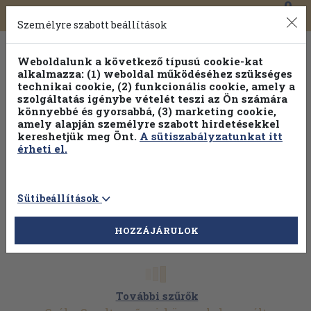
0
Toggle
Főmenü
Könyveink
navigation
Személyre szabott beállítások
Weboldalunk a következő típusú cookie-kat
alkalmazza: (1) weboldal működéséhez szükséges
technikai cookie, (2) funkcionális cookie, amely a
szolgáltatás igénybe vételét teszi az Ön számára
könnyebbé és gyorsabbá, (3) marketing cookie,
amely alapján személyre szabott hirdetésekkel
kereshetjük meg Önt.
A sütiszabályzatunkat itt
érheti el.
Sütibeállítások
HOZZÁJÁRULOK
További szűrők