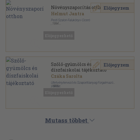
Növényszaporítás otthon
Előjegyzem
Helmut Jantra
Pesti Szalon-Falukönyv-Ciceró
,
1994
Ragasztott papírkötés
,
72
oldal
Előjegyezhető
Szőlő-gyümölcs és
Előjegyzem
díszfaiskolai tájékoztató
Czáka Sarolta
Ültetvénytervező és Szaporítóanyag Forgalmazó
Vállalat
,
1975
Spirál
,
39
oldal
Előjegyezhető
Mutass többet