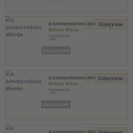
A növényvédelem ábécéje
Előjegyzem
Molnár Mária
...
Mezőgazda Kiadó
,
2006
Fűzött kemény papírkötés
,
162
oldal
Kertészkönyvtár sorozat
Előjegyezhető
A növényvédelem ábécéje
Előjegyzem
Molnár Mária
...
Mezőgazda Kiadó
,
2000
Fűzött kemény papírkötés
,
162
oldal
Kertészkönyvtár sorozat
Előjegyezhető
A növényvédelem ábécéje
Előjegyzem