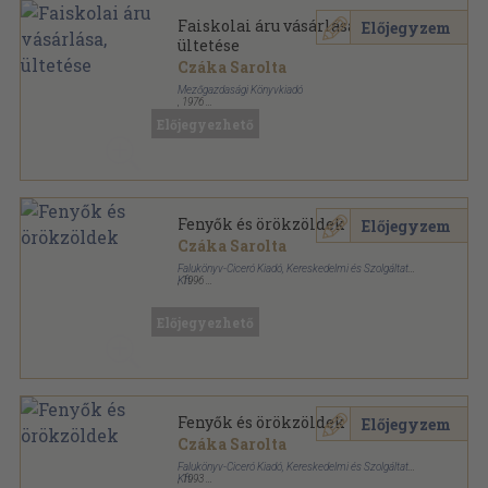
Faiskolai áru vásárlása,
Előjegyzem
ültetése
Czáka Sarolta
Mezőgazdasági Könyvkiadó
,
1976
Ragasztott papírkötés
,
94
oldal
Előjegyezhető
Kertünk, házunk, otthonunk sorozat
Fenyők és örökzöldek
Előjegyzem
Czáka Sarolta
Falukönyv-Ciceró Kiadó, Kereskedelmi és Szolgáltató
Kft.
,
1996
Fűzött keménykötés
,
115
oldal
Előjegyezhető
Fenyők és örökzöldek
Előjegyzem
Czáka Sarolta
Falukönyv-Ciceró Kiadó, Kereskedelmi és Szolgáltató
Kft.
,
1993