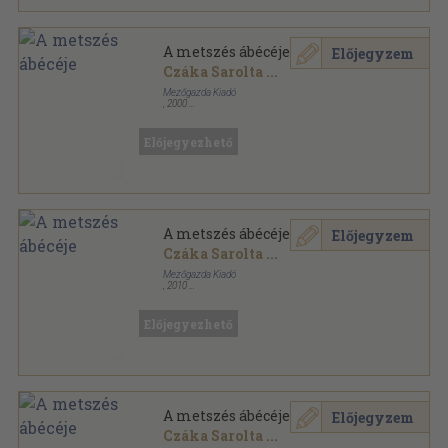
A metszés ábécéje
Előjegyzem
Czáka Sarolta
...
Mezőgazda Kiadó
,
2000
Fűzött kemény papírkötés
,
150
oldal
Kertészkönyvtár sorozat
Előjegyezhető
A metszés ábécéje
Előjegyzem
Czáka Sarolta
...
Mezőgazda Kiadó
,
2010
Fűzött kemény papírkötés
,
145
oldal
Kertészkönyvtár sorozat
Előjegyezhető
A metszés ábécéje
Előjegyzem
Czáka Sarolta
...