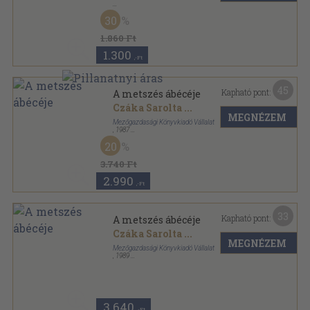
Fűzött papírkötés
,
115
oldal
30
1.860 Ft
1.300
,-Ft
45
Kapható pont:
A metszés ábécéje
Czáka Sarolta
...
MEGNÉZEM
Mezőgazdasági Könyvkiadó Vállalat
,
1987
Fűzött kemény papírkötés
,
132
oldal
20
3.740 Ft
2.990
,-Ft
33
Kapható pont:
A metszés ábécéje
Czáka Sarolta
...
MEGNÉZEM
Mezőgazdasági Könyvkiadó Vállalat
,
1989
Ragasztott papírkötés
,
132
oldal
3.640
,-Ft