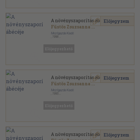
A növényszaporítás ábécéje
Előjegyzem
Füstös Zsuzsanna
...
Mezőgazda Kiadó
,
1996
Fűzött kemény papírkötés
,
133
oldal
Kertészkönyvtár sorozat
Előjegyezhető
A növényszaporítás ábécéje
Előjegyzem
Füstös Zsuzsanna
...
Mezőgazda Kiadó
,
1995
Fűzött kemény papírkötés
,
133
oldal
Kertészkönyvtár sorozat
Előjegyezhető
A növényszaporítás ábécéje
Előjegyzem