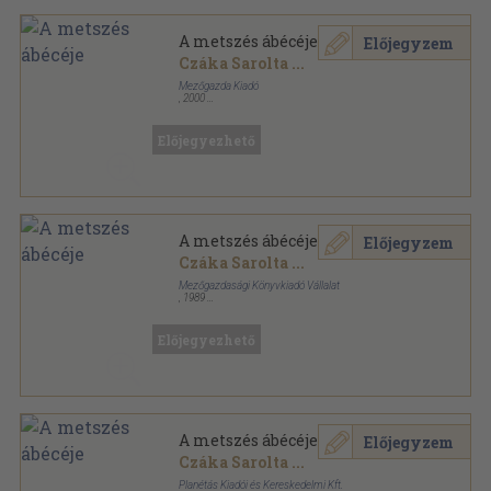
A metszés ábécéje
Előjegyzem
Czáka Sarolta
...
Mezőgazda Kiadó
,
2000
Fűzött kemény papírkötés
,
150
oldal
Kertészkönyvtár sorozat
Előjegyezhető
A metszés ábécéje
Előjegyzem
Czáka Sarolta
...
Mezőgazdasági Könyvkiadó Vállalat
,
1989
Fűzött kemény papírkötés
,
132
oldal
Előjegyezhető
A metszés ábécéje
Előjegyzem
Czáka Sarolta
...
Planétás Kiadói és Kereskedelmi Kft.