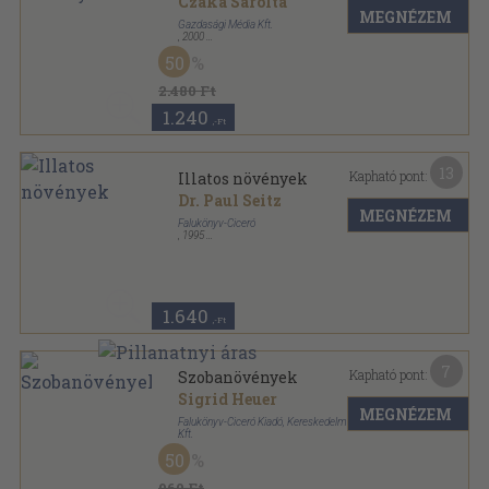
Czáka Sarolta
MEGNÉZEM
Gazdasági Média Kft.
,
2000
Ragasztott papírkötés
,
240
oldal
50
Teszt Évkönyv sorozat
2.480 Ft
1.240
,-Ft
13
Kapható pont:
Illatos növények
Dr. Paul Seitz
MEGNÉZEM
Falukönyv-Ciceró
,
1995
Ragasztott papírkötés
,
71
oldal
Falu-kertész sorozat
1.640
,-Ft
7
Kapható pont:
Szobanövények
Sigrid Heuer
MEGNÉZEM
Falukönyv-Ciceró Kiadó, Kereskedelmi és Szolgáltató
Kft.
Ragasztott papírkötés
,
83
oldal
50
Falu-kertész sorozat
960 Ft