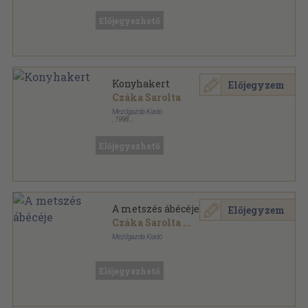
Fűzött keménykötés
,
115
oldal
Előjegyezhető
Konyhakert
Előjegyzem
Czáka Sarolta
Mezőgazda Kiadó
,
1998
Tűzött kötés
,
11
oldal
Kezdő Gazda sorozat
Előjegyezhető
A metszés ábécéje
Előjegyzem
Czáka Sarolta
...
Mezőgazda Kiadó
Ragasztott kemény papírkötés
,
131
oldal
Előjegyezhető