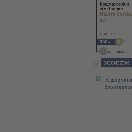
Romvárosok a
sivatagban
Halász Zoltán
1966
1.980 Ft
50
990
,-Ft
9
pont kapható
MEGNÉZEM