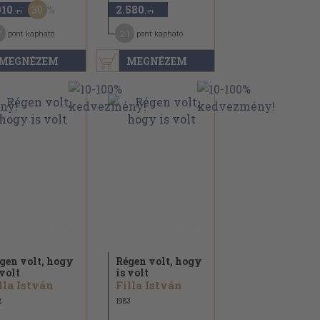
30
910
2.580
,-Ft
,-Ft
7
21
pont kapható
pont kapható
MEGNÉZEM
MEGNÉZEM
gen volt, hogy
Régen volt, hogy
 volt
is volt
lla István
Filla István
2
1983