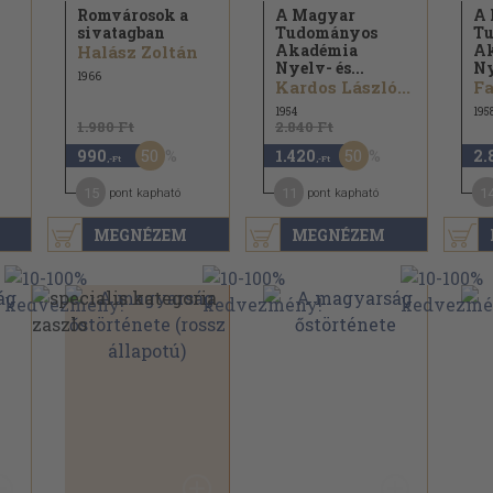
Romvárosok a
A Magyar
A
sivatagban
Tudományos
T
Akadémia
A
Halász Zoltán
Nyelv- és...
Ny
1966
Kardos László...
Fa
1954
195
1.980 Ft
2.840 Ft
50
50
990
1.420
2.
,-Ft
,-Ft
15
11
1
pont kapható
pont kapható
MEGNÉZEM
MEGNÉZEM