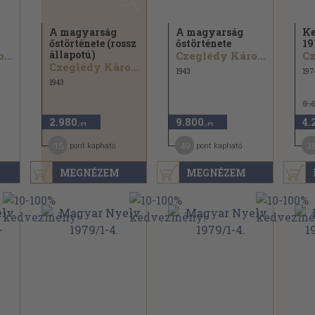
A magyarság
A magyarság
Ke
őstörténete (rossz
őstörténete
19
állapotú)
Czeglédy Károly...
Czeglédy Károly...
Czeglédy Károly...
1943
197
1943
8.
2.980
9.800
4.
,-Ft
,-Ft
15
49
3
pont kapható
pont kapható
MEGNÉZEM
MEGNÉZEM