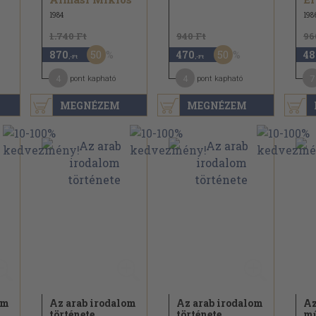
1984
198
1.740 Ft
940 Ft
96
50
50
870
470
48
,-Ft
,-Ft
4
4
7
pont kapható
pont kapható
MEGNÉZEM
MEGNÉZEM
om
Az arab irodalom
Az arab irodalom
Az
története
története
mű