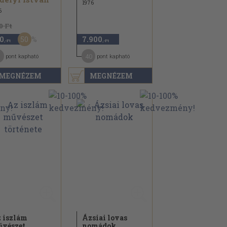
1976
6
0 Ft
50
0
7.900
,-Ft
,-Ft
40
pont kapható
pont kapható
MEGNÉZEM
MEGNÉZEM
 iszlám
Ázsiai lovas
vészet
nomádok