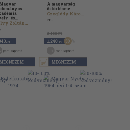
 Magyar
A magyarság
udományos
őstörténete
kadémia
Czeglédy Károly...
elv- és...
1986
lvy Zoltán...
8
2.480 Ft
50
840
1.240
,-Ft
,-Ft
4
19
pont kapható
pont kapható
MEGNÉZEM
MEGNÉZEM