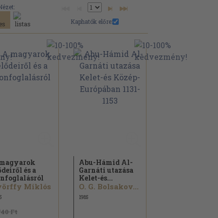
Nézet:
Kaphatók előre:
 magyarok
Abu-Hámid Al-
ődeiről és a
Garnáti utazása
nfoglalásról
Kelet-és...
örffy Miklós
O. G. Bolsakov...
5
1985
740 Ft