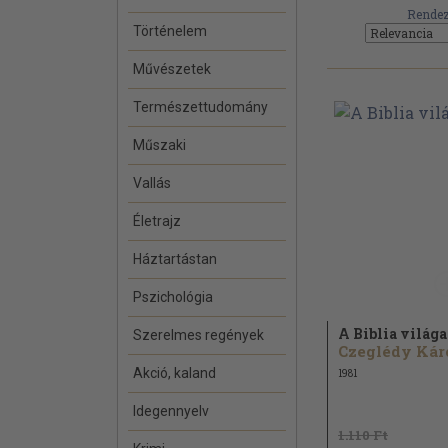
Rendez
Történelem
Művészetek
Természettudomány
Műszaki
Vallás
Életrajz
Háztartástan
Pszichológia
A Biblia világa
Szerelmes regények
Akció, kaland
1981
Idegennyelv
1.110 Ft