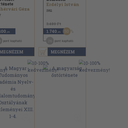
rténete
Erdélyi István
hérvári Géza
1982
7
3.480 Ft
50
400
1.740
,-Ft
,-Ft
9
26
pont kapható
pont kapható
MEGNÉZEM
MEGNÉZEM