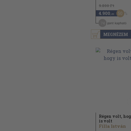
9.800 Ft
50
4.900
,-Ft
74
pont kapható
MEGNÉZEM
Régen volt, ho
is volt
Filla István