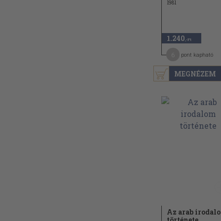
1981
1.240
,-Ft
6
pont kapható
MEGNÉZEM
Az arab irodal
története