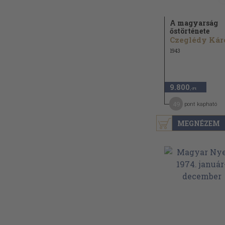
A magyarság
őstörténete
1943
9.800
,-Ft
49
pont kapható
MEGNÉZEM