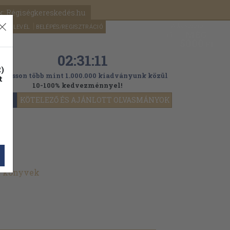
k: Régiségkereskedés.hu
A kosaram
HÍRLEVÉL
BELÉPÉS/REGISZTRÁCIÓ
MÉG
0
5000
Ft
02:31:09
)
ogasson több mint 1.000.000 kiadványunk közül
t
10-100% kedvezménnyel!
YOK
KÖTELEZŐ ÉS AJÁNLOTT OLVASMÁNYOK
t könyvek