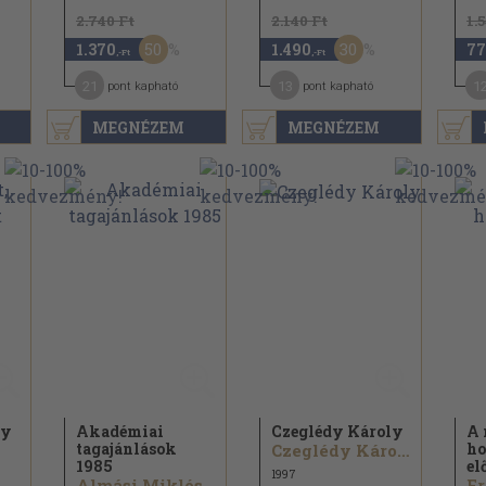
2.740 Ft
2.140 Ft
1.
50
30
1.370
1.490
77
,-Ft
,-Ft
21
13
1
pont kapható
pont kapható
MEGNÉZEM
MEGNÉZEM
gy
Akadémiai
Czeglédy Károly
A 
tagajánlások
ho
Czeglédy Károly
1985
el
1997
Almási Miklós
Er