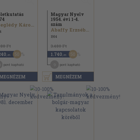
letkutatás
Magyar Nyelv
74
1954. évi 1-4.
szám
Czeglédy Károly...
Abaffy Erzsébet...
4
1954
480 Ft
3.480 Ft
50
50
240
1.740
,-Ft
,-Ft
8
9
pont kapható
pont kapható
MEGNÉZEM
MEGNÉZEM