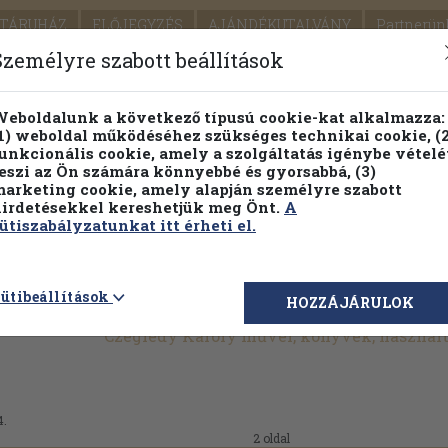
TÁRUHÁZ
ELŐJEGYZÉS
AJÁNDÉKUTALVÁNY
Partnerün
SZÁLLÍTÁS
SEGÍTSÉG
Személyre szabott beállítások
Részletes kereső
Témaköri fa
eboldalunk a következő típusú cookie-kat alkalmazza:
1) weboldal működéséhez szükséges technikai cookie, (2
Vál
unkcionális cookie, amely a szolgáltatás igénybe vételé
eszi az Ön számára könnyebbé és gyorsabbá, (3)
arketing cookie, amely alapján személyre szabott
PILLANATNYI ÁRAINK
FENNTARTHATÓ OLVASMÁN
irdetésekkel kereshetjük meg Önt.
A
ütiszabályzatunkat itt érheti el.
ütibeállítások
HOZZÁJÁRULOK
Czeglédy Károly művei, könyvek, használ
4.
2 oldal