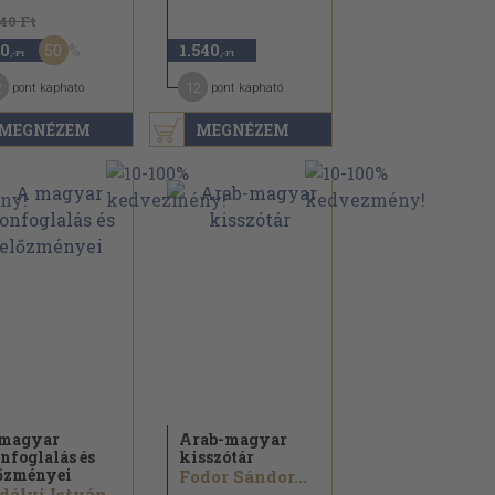
540 Ft
50
0
1.540
,-Ft
,-Ft
2
12
pont kapható
pont kapható
MEGNÉZEM
MEGNÉZEM
magyar
Arab-magyar
nfoglalás és
kisszótár
őzményei
Fodor Sándor...
délyi István