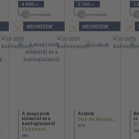
4.980
2.740
1.
,-Ft
,-Ft
25
22
1
pont kapható
pont kapható
MEGNÉZEM
MEGNÉZEM
A magyarok
Arabok
Ré
elődeiről és a
is
Guy de Maupassant...
honfoglalásról
Fi
1976
Harmatta János...
Ekkehard ...
198
1986