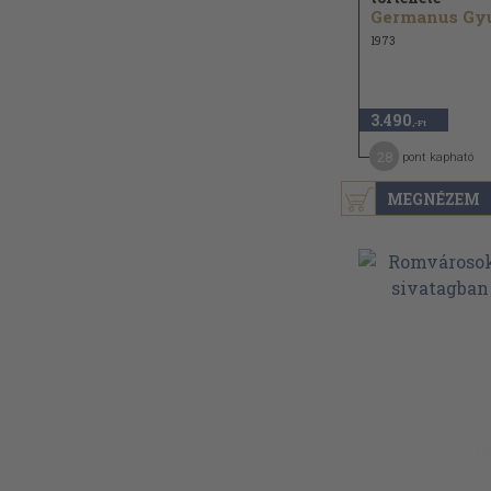
1973
3.490
,-Ft
28
pont kapható
MEGNÉZEM