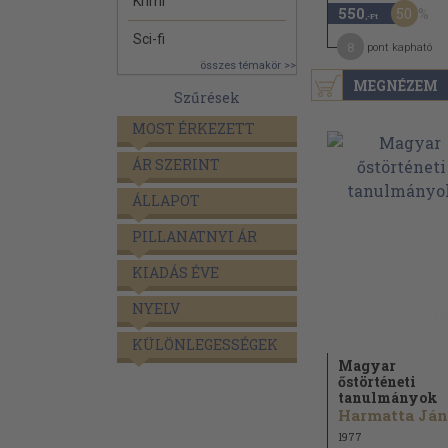
Krimi
50
550
,-Ft
Sci-fi
8
pont kapható
összes témakör >>
MEGNÉZEM
Szűrések
MOST ÉRKEZETT
ÁR SZERINT
ÁLLAPOT
PILLANATNYI ÁR
KIADÁS ÉVE
NYELV
KÜLÖNLEGESSÉGEK
Magyar
őstörténeti
tanulmányok
1977