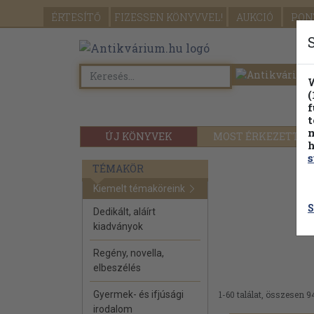
ÉRTESÍTŐ
FIZESSEN
KÖNYVVEL!
AUKCIÓ
PON
W
(
f
t
m
ÚJ KÖNYVEK
MOST ÉRKEZETT
h
s
TÉMAKÖR
Kiemelt témaköreink
S
Dedikált, aláírt
kiadványok
Regény, novella,
elbeszélés
Gyermek- és ifjúsági
1-60 találat, összesen 9
irodalom