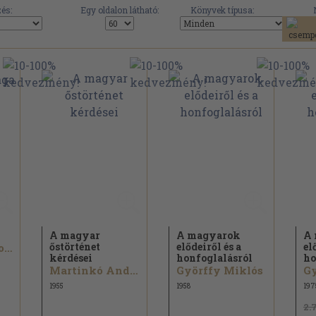
és:
Egy oldalon látható:
Könyvek típusa:
A magyar
A magyarok
A
őstörténet
elődeiről és a
el
Czeglédy Károly...
kérdései
honfoglalásról
ho
Martinkó András...
Györffy Miklós
Gy
1955
1958
197
2.