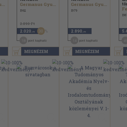
tö
Germanus Gyula
Germanus Gyula
Germanus Gyula
Fe
1962
1979
198
2.890 Ft
30
2.020
2.890
5.
,-Ft
,-Ft
18
14
4
pont kapható
pont kapható
MEGNÉZEM
MEGNÉZEM