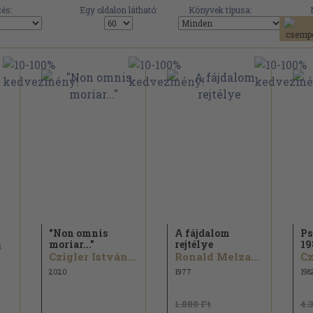
és:
Egy oldalon látható:
Könyvek típusa:
"Non omnis
A fájdalom
Ps
moriar..."
rejtélye
19
n
Czigler István...
Ronald Melzack
Cz
2020
1977
198
1.880 Ft
4.