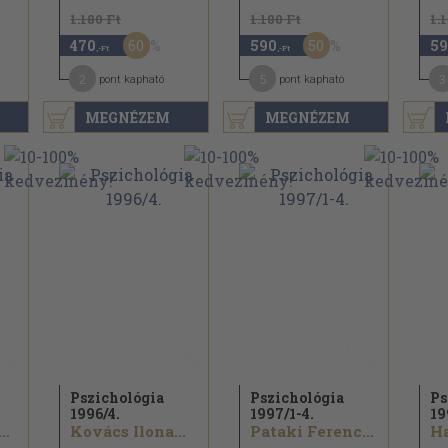
1.180 Ft
1.180 Ft
1.
60
50
470
590
59
,-Ft
,-Ft
2
5
3
pont kapható
pont kapható
MEGNÉZEM
MEGNÉZEM
Pszichológia
Pszichológia
Ps
1996/
4.
1997/
1-4.
19
rton Magda...
Kovács Ilona...
Pataki Ferenc...
Ha