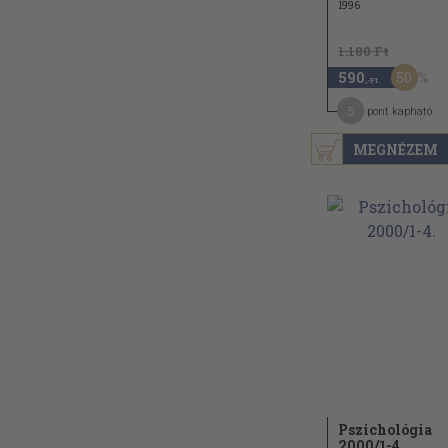
1996
1.180 Ft
50
590
,-Ft
5
pont kapható
MEGNÉZEM
Pszichológia
2000/
1-4.