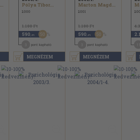
..
Pólya Tibor...
Marton Magda...
2000
2001
200
1.180 Ft
1.180 Ft
4.
50
50
590
590
2.
,-Ft
,-Ft
3
3
1
pont kapható
pont kapható
MEGNÉZEM
MEGNÉZEM