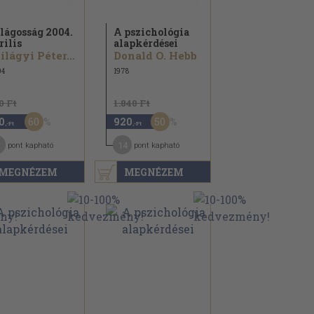
lágosság 2004.
A pszichológia
rilis
alapkérdései
ilágyi Péter...
Donald O. Hebb
04
1978
0 Ft
1.840 Ft
60
50
0
920
,-Ft
,-Ft
14
pont kapható
pont kapható
MEGNÉZEM
MEGNÉZEM