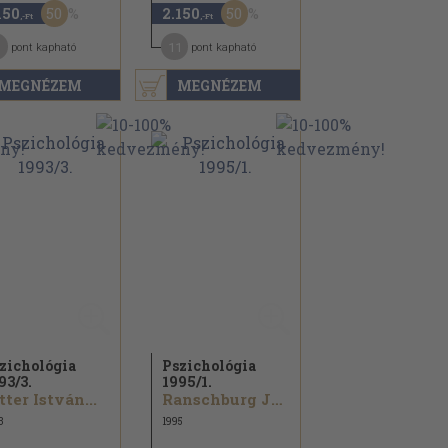
50
50
150
2.150
,-Ft
,-Ft
1
11
pont kapható
pont kapható
MEGNÉZEM
MEGNÉZEM
zichológia
Pszichológia
93/
3.
1995/
1.
tter István...
Ranschburg Jenő...
3
1995