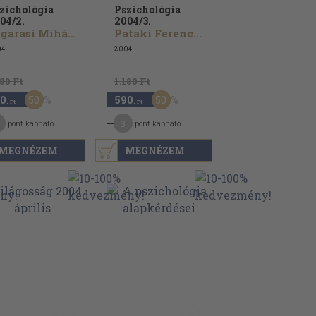
zichológia
Pszichológia
04/
2.
2004/
3.
Fogarasi Mihály...
Pataki Ferenc...
04
2004
180 Ft
1.180 Ft
50
50
0
590
,-Ft
,-Ft
3
pont kapható
pont kapható
MEGNÉZEM
MEGNÉZEM