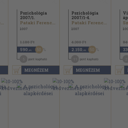
Pszichológia
Pszichológia
Vi
2007/
1.
2007/
1-4.
áp
..
Pataki Ferenc...
Pataki Ferenc...
Sz
2007
2007
20
1.180 Ft
4.300 Ft
84
50
50
590
2.150
33
,-Ft
,-Ft
5
11
2
pont kapható
pont kapható
MEGNÉZEM
MEGNÉZEM