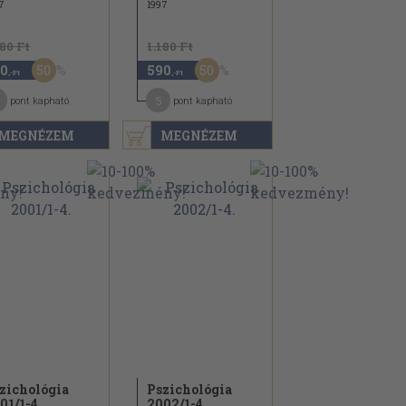
7
1997
180 Ft
1.180 Ft
50
50
0
590
,-Ft
,-Ft
5
pont kapható
pont kapható
MEGNÉZEM
MEGNÉZEM
zichológia
Pszichológia
01/
1-4.
2002/
1-4.