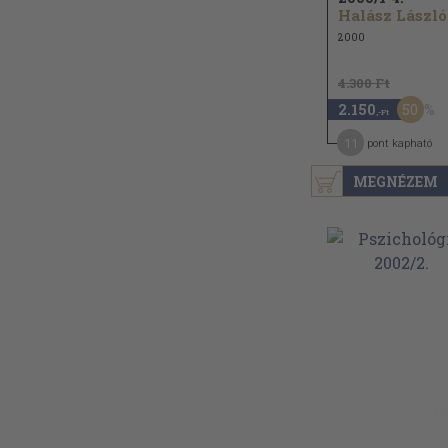
Halász László.
2000
4.300 Ft
50
2.150
,-Ft
11
pont kapható
MEGNÉZEM