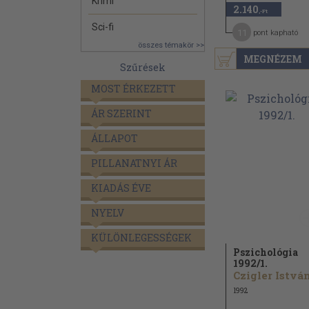
Krimi
2.140
,-Ft
Sci-fi
11
pont kapható
összes témakör >>
MEGNÉZEM
Szűrések
MOST ÉRKEZETT
ÁR SZERINT
ÁLLAPOT
PILLANATNYI ÁR
KIADÁS ÉVE
NYELV
KÜLÖNLEGESSÉGEK
Pszichológia
1992/
1.
Czigler István
1992