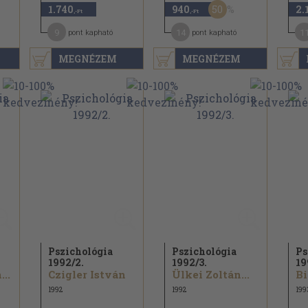
50
1.740
940
2.
,-Ft
,-Ft
9
14
1
pont kapható
pont kapható
MEGNÉZEM
MEGNÉZEM
Pszichológia
Pszichológia
Ps
1992/
2.
1992/
3.
19
...
Czigler István
Ülkei Zoltán...
Bi
1992
1992
199