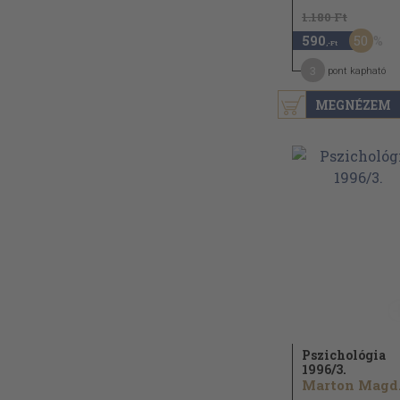
1.180 Ft
50
590
,-Ft
3
pont kapható
MEGNÉZEM
Pszichológia
1996/
3.
Ma