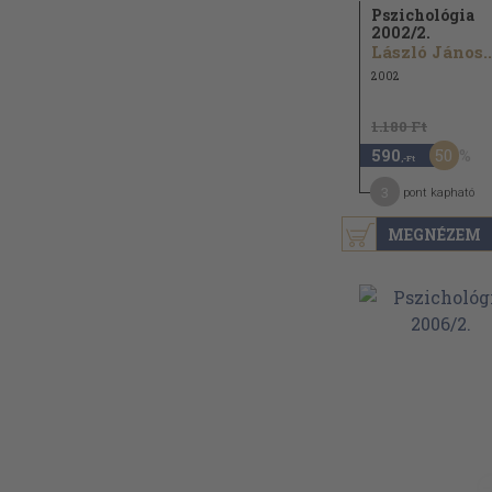
Pszichológia
2002/
2.
László János..
2002
1.180 Ft
50
590
,-Ft
3
pont kapható
MEGNÉZEM