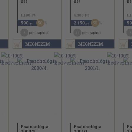
1996
1997
199
1.180 Ft
4.300 Ft
1.
50
50
590
2.150
59
,-Ft
,-Ft
5
11
5
pont kapható
pont kapható
MEGNÉZEM
MEGNÉZEM
Pszichológia
Pszichológia
Ps
2000/
4.
2001/
1.
20