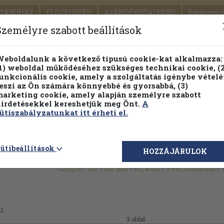
TÁRUHÁZ
ELŐJEGYZÉS
AJÁNDÉKUTALVÁNY
Partnerün
SZÁLLÍTÁS
SEGÍTSÉG
Személyre szabott beállítások
Részletes kereső
Témaköri fa
eboldalunk a következő típusú cookie-kat alkalmazza:
1) weboldal működéséhez szükséges technikai cookie, (2
Vál
unkcionális cookie, amely a szolgáltatás igénybe vételé
eszi az Ön számára könnyebbé és gyorsabbá, (3)
arketing cookie, amely alapján személyre szabott
PILLANATNYI ÁRAINK
FENNTARTHATÓ OLVASMÁN
irdetésekkel kereshetjük meg Önt.
A
ütiszabályzatunkat itt érheti el.
ütibeállítások
HOZZÁJÁRULOK
Czigler István művei, könyvek, használt
1.
3 oldal