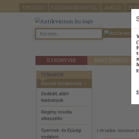
ÉRTESÍTŐ
FIZESSEN
KÖNYVVEL!
AUKCIÓ
PON
W
(
f
t
m
ÚJ KÖNYVEK
MOST ÉRKEZETT
h
s
TÉMAKÖR
Kiemelt témaköreink
S
Dedikált, aláírt
kiadványok
Regény, novella,
elbeszélés
Gyermek- és ifjúsági
1-60 találat, összesen 14
irodalom