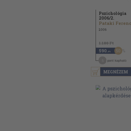
Pszichológia
2006/
2.
Pataki Ferenc.
2006
1.180 Ft
50
590
,-Ft
5
pont kapható
MEGNÉZEM