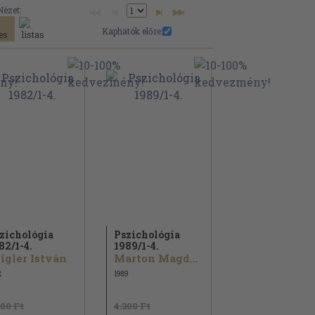
Nézet:
Kaphatók előre:
zichológia
Pszichológia
82/
1-4.
1989/
1-4.
igler István
Marton Magda...
2
1989
300 Ft
4.300 Ft