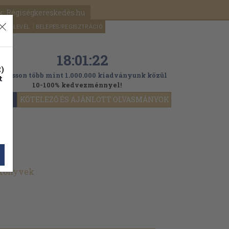
k: Régiségkereskedés.hu
A kosaram
HÍRLEVÉL
BELÉPÉS/REGISZTRÁCIÓ
MÉG
0
5000
Ft
18:01:20
)
ogasson több mint 1.000.000 kiadványunk közül
t
10-100% kedvezménnyel!
YOK
KÖTELEZŐ ÉS AJÁNLOTT OLVASMÁNYOK
 könyvek