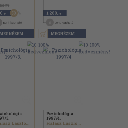
180 Ft
50
0
1.280
,-Ft
,-Ft
6
pont kapható
pont kapható
MEGNÉZEM
MEGNÉZEM
zichológia
Pszichológia
97/
3.
1997/
4.
lász László...
Halász László...