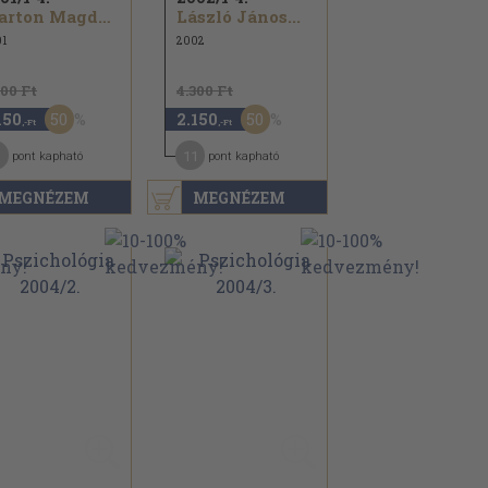
Marton Magda...
László János...
1
2002
300 Ft
4.300 Ft
50
50
150
2.150
,-Ft
,-Ft
1
11
pont kapható
pont kapható
MEGNÉZEM
MEGNÉZEM