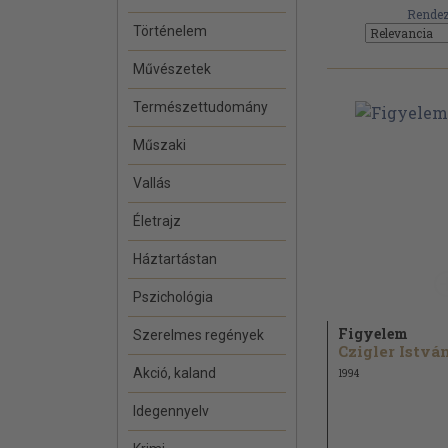
Rendez
Történelem
Művészetek
Természettudomány
Műszaki
Vallás
Életrajz
Háztartástan
Pszichológia
Figyelem
Szerelmes regények
Czigler Istvá
Akció, kaland
1994
Idegennyelv