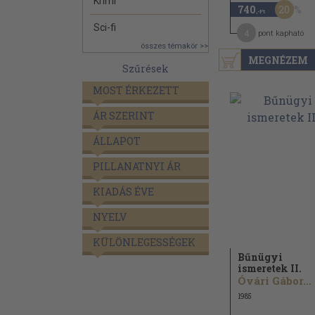
Krimi
20
740
,-Ft
Sci-fi
4
pont kapható
összes témakör >>
MEGNÉZEM
Szűrések
MOST ÉRKEZETT
ÁR SZERINT
ÁLLAPOT
PILLANATNYI ÁR
KIADÁS ÉVE
NYELV
KÜLÖNLEGESSÉGEK
Bűnügyi
ismeretek II.
Óvári Gábor...
1985