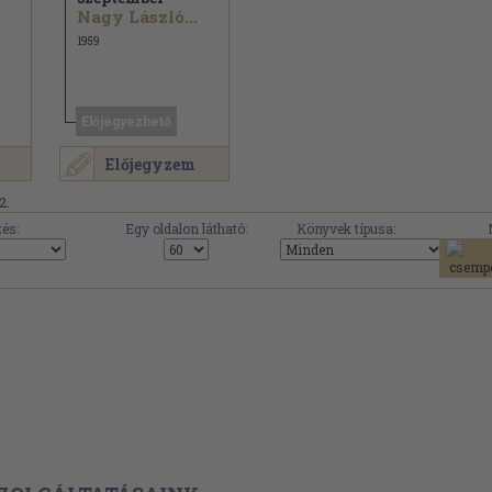
Nagy László...
1959
Előjegyezhető
Előjegyzem
2.
és:
Egy oldalon látható:
Könyvek típusa: