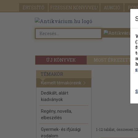
ÉRTESÍTŐ
FIZESSEN
KÖNYVVEL!
AUKCIÓ
PON
W
(
f
t
m
ÚJ KÖNYVEK
MOST ÉRKEZETT
h
s
TÉMAKÖR
Kiemelt témaköreink
S
Dedikált, aláírt
kiadványok
Regény, novella,
elbeszélés
Gyermek- és ifjúsági
1-12 találat, összesen 12
irodalom