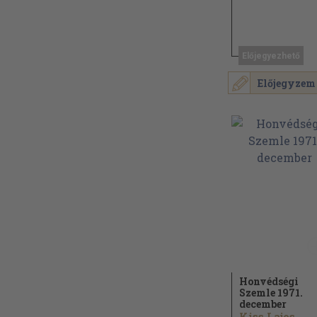
Előjegyezhető
Előjegyzem
Honvédségi
Szemle 1971.
december
Kiss Lajos...