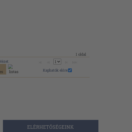
1 oldal
Nézet:
Kaphatók előre:
ELÉRHETŐSÉGEINK