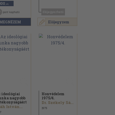
300
,-Ft
7
Előjegyezhető
pont kapható
MEGNÉZEM
Előjegyzem
 ideológiai
Honvédelem
nka nagyobb
1975/
4.
tékonyságáért
Dr. Székely Sándor...
áh István...
1975
7