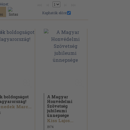
Nézet:
Kaphatók előre:
k boldogságot
A Magyar
gyarország!
Honvédelmi
Szövetség
Benedek Marcell...
jubileumi
5
ünnepsége
Kiss Lajos...
1974