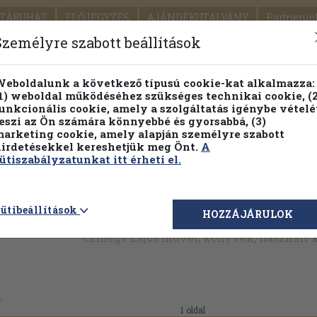
TÁRUHÁZ
ELŐJEGYZÉS
AJÁNDÉKUTALVÁNY
Partnerün
SZÁLLÍTÁS
SEGÍTSÉG
Személyre szabott beállítások
1.
Részletes kereső
Témaköri fa
eboldalunk a következő típusú cookie-kat alkalmazza:
1) weboldal működéséhez szükséges technikai cookie, (2
KIADV
unkcionális cookie, amely a szolgáltatás igénybe vételé
LEGNA
eszi az Ön számára könnyebbé és gyorsabbá, (3)
arketing cookie, amely alapján személyre szabott
PILLANATNYI ÁRAINK
FENNTARTHATÓ OLVASMÁN
irdetésekkel kereshetjük meg Önt.
A
ütiszabályzatunkat itt érheti el.
ütibeállítások
HOZZÁJÁRULOK
Czinege Lajos művei, könyvek, használt
.
1 oldal