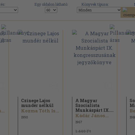
és:
Egy oldalon látható:
Könyvek típusa:
Czinege Lajos
A Magyar
So
mundér nélkül
Szocialista
Ma
Munkáspárt IX....
Kozma Tóth István
Kozma Tóth István
Kádár János...
1990
196
1967
1.440 Ft