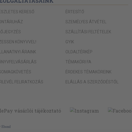
ZOLGÁLTATÁSAINK
ÉSZLETES KERESŐ
ÉRTESÍTŐ
ONTÁRUHÁZ
SZEMÉLYES ÁTVÉTEL
LŐJEGYZÉS
SZÁLLÍTÁSI FELTÉTELEK
IZESSEN KÖNYVVEL!
GYIK
ILLANATNYI ÁRAINK
OLDALTÉRKÉP
ÖNYVFELVÁSÁRLÁS
TÉMAKÖRI FA
SOMAGKÖVETÉS
ÉRDEKES TÉMAKÖREINK
ÍRLEVÉL FELIRATKOZÁS
ELÁLLÁS A SZERZŐDÉSTŐL
y
Ebond