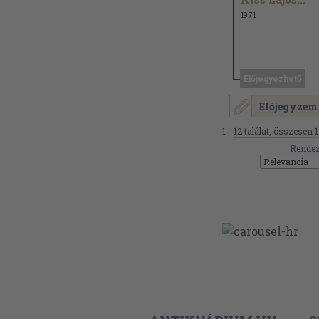
1971
Előjegyezhető
Előjegyzem
1 - 12 találat, összesen 1
Rendez