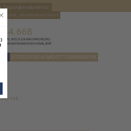
k: Régiségkereskedés.hu
A kosaram
HÍRLEVÉL
BELÉPÉS/REGISZTRÁCIÓ
MÉG
0
5000
Ft
144.668
)
ÁNNYAL NYÚJTJUK MAGYARORSZÁG
t
GYOBB ANTIKVÁR KÖNYV-KÍNÁLATÁT
YOK
KÖTELEZŐ ÉS AJÁNLOTT OLVASMÁNYOK
 könyvek