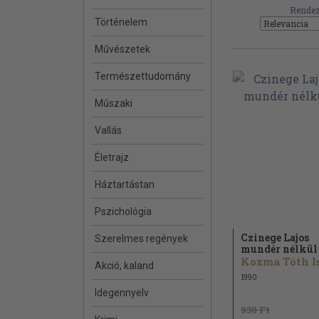
Rendez
Történelem
Művészetek
Természettudomány
Műszaki
Vallás
Életrajz
Háztartástan
Pszichológia
Czinege Lajos
Szerelmes regények
mundér nélkül
Akció, kaland
1990
Idegennyelv
930 Ft