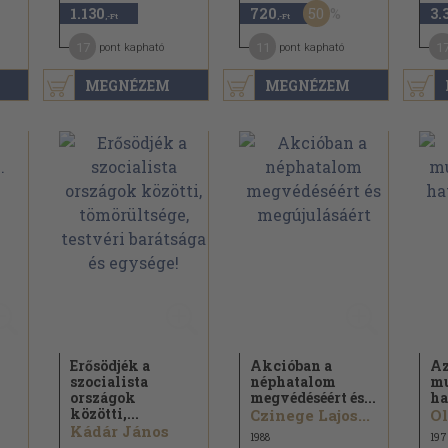
50
1.130
720
3.
,-Ft
,-Ft
17
11
1
pont kapható
pont kapható
MEGNÉZEM
MEGNÉZEM
Erősödjék a
Akcióban a
Az
szocialista
néphatalom
mu
országok
megvédéséért és...
ha
közötti,...
Czinege Lajos...
Ol
Kádár János
1988
197