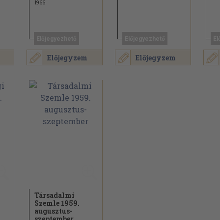
1966
Előjegyezhető
Előjegyezhető
El
Előjegyzem
Előjegyzem
Társadalmi
Szemle 1959.
augusztus-
szeptember