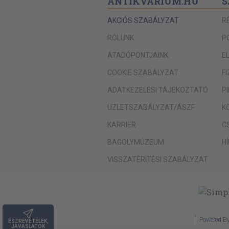
ANTIKVÁRIUM.HU
S
AKCIÓS SZABÁLYZAT
R
RÓLUNK
P
ÁTADÓPONTJAINK
E
COOKIE SZABÁLYZAT
F
ADATKEZELÉSI TÁJÉKOZTATÓ
P
ÜZLETSZABÁLYZAT/ÁSZF
K
KARRIER
C
BAGOLYMÚZEUM
H
VISSZATÉRÍTÉSI SZABÁLYZAT
Powered B
ÉSZREVÉTELEK,
JAVASLATOK