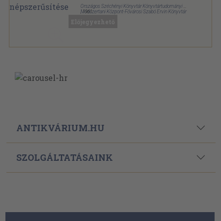
Országos Széchényi Könyvtár Könyvtártudományi és
Módszertani Központ-Fővárosi Szabó Ervin Könyvtár
,
1961
Könyvkötői kötés
,
151
oldal
Előjegyezhető
ANTIKVÁRIUM.HU
SZOLGÁLTATÁSAINK