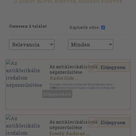
D. Dimov művei, könyvek, használt könyvek
Összesen 2 találat
Kaphatók előre:
Az antiklerikális irodalom
Előjegyzem
népszerűsítése
André Gide
...
Országos Széchényi Könyvtár Könyvtártudományi és
Módszertani Központ-Fővárosi Szabó Ervin Könyvtár
,
1961
Fűzött papírkötés
,
151
oldal
Előjegyezhető
Az antiklerikális irodalom
Előjegyzem
népszerűsítése
Ecsedy Andorné
...