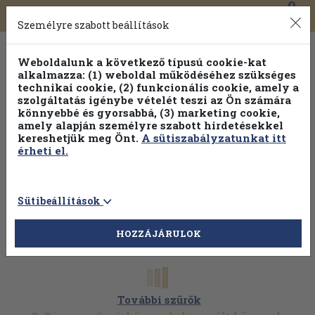
0
Toggle
Főmenü
Könyveink
navigation
Személyre szabott beállítások
Weboldalunk a következő típusú cookie-kat
alkalmazza: (1) weboldal működéséhez szükséges
technikai cookie, (2) funkcionális cookie, amely a
szolgáltatás igénybe vételét teszi az Ön számára
könnyebbé és gyorsabbá, (3) marketing cookie,
amely alapján személyre szabott hirdetésekkel
kereshetjük meg Önt.
A sütiszabályzatunkat itt
érheti el.
Sütibeállítások
HOZZÁJÁRULOK
További szűrők