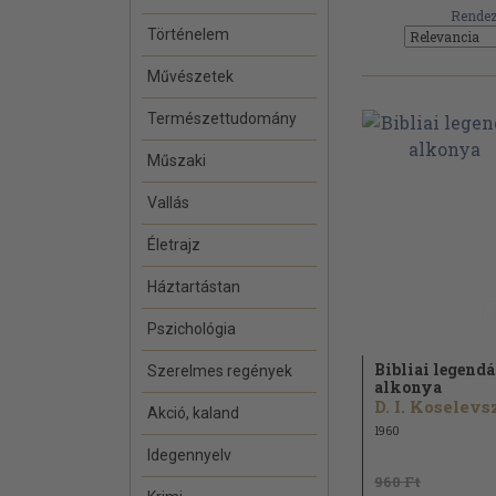
Rendez
Történelem
Művészetek
Természettudomány
Műszaki
Vallás
Életrajz
Háztartástan
Pszichológia
Bibliai legend
Szerelmes regények
alkonya
Akció, kaland
1960
Idegennyelv
960 Ft