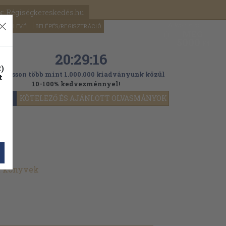
k: Régiségkereskedés.hu
A kosaram
HÍRLEVÉL
BELÉPÉS/REGISZTRÁCIÓ
MÉG
0
5000
Ft
20:29:16
)
ogasson több mint 1.000.000 kiadványunk közül
t
10-100% kedvezménnyel!
YOK
KÖTELEZŐ ÉS AJÁNLOTT OLVASMÁNYOK
lt könyvek