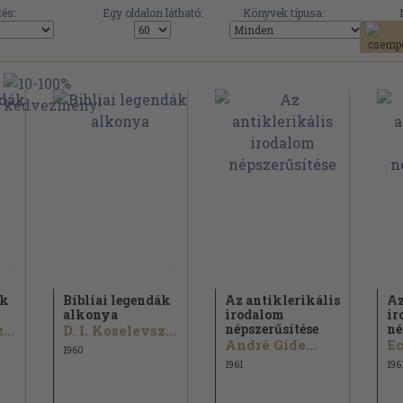
és:
Egy oldalon látható:
Könyvek típusa:
ák
Bibliai legendák
Az antiklerikális
Az
alkonya
irodalom
ir
népszerűsítése
né
D. I. Koselevszkij
D. I. Koselevszkij
André Gide...
1960
1961
196