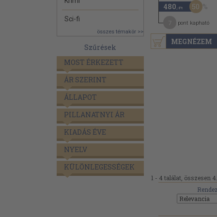
Krimi
50
480
,-Ft
Sci-fi
7
pont kapható
összes témakör >>
MEGNÉZEM
Szűrések
MOST ÉRKEZETT
ÁR SZERINT
ÁLLAPOT
PILLANATNYI ÁR
KIADÁS ÉVE
NYELV
KÜLÖNLEGESSÉGEK
1 - 4 találat, összesen 4
Rendez