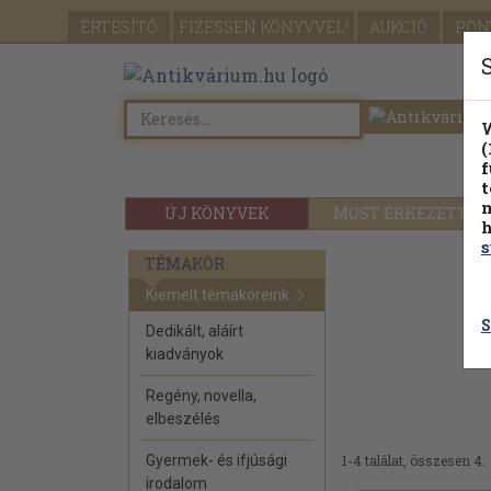
ÉRTESÍTŐ
FIZESSEN
KÖNYVVEL!
AUKCIÓ
PON
W
(
f
t
m
ÚJ KÖNYVEK
MOST ÉRKEZETT
h
s
TÉMAKÖR
Kiemelt témaköreink
S
Dedikált, aláírt
kiadványok
Regény, novella,
elbeszélés
Gyermek- és ifjúsági
1-4 találat, összesen 4.
irodalom