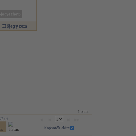
őjegyezhető
Előjegyzem
1 oldal
Nézet:
Kaphatók előre: