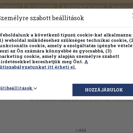
TÁRUHÁZ
ELŐJEGYZÉS
AJÁNDÉKUTALVÁNY
Partnerün
SZÁLLÍTÁS
SEGÍTSÉG
Személyre szabott beállítások
Részletes kereső
Témaköri fa
eboldalunk a következő típusú cookie-kat alkalmazza:
1) weboldal működéséhez szükséges technikai cookie, (2
Vál
unkcionális cookie, amely a szolgáltatás igénybe vételé
eszi az Ön számára könnyebbé és gyorsabbá, (3)
arketing cookie, amely alapján személyre szabott
PILLANATNYI ÁRAINK
FENNTARTHATÓ OLVASMÁN
irdetésekkel kereshetjük meg Önt.
A
ütiszabályzatunkat itt érheti el.
ütibeállítások
HOZZÁJÁRULOK
D. I. Koselevszkij művei, könyvek, haszná
1 oldal