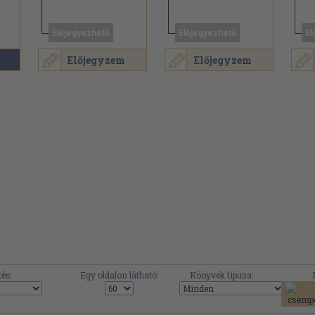
Előjegyezhető
Előjegyezhető
El
Előjegyzem
Előjegyzem
.
és:
Egy oldalon látható:
Könyvek típusa: