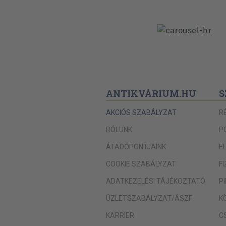
ANTIKVÁRIUM.HU
S
AKCIÓS SZABÁLYZAT
R
RÓLUNK
P
ÁTADÓPONTJAINK
E
COOKIE SZABÁLYZAT
F
ADATKEZELÉSI TÁJÉKOZTATÓ
P
ÜZLETSZABÁLYZAT/ÁSZF
K
KARRIER
C