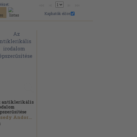
Nézet:
Kaphatók előre:
 antiklerikális
odalom
pszerűsítése
Ecsedy Andorné...
1