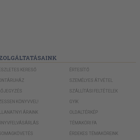
ZOLGÁLTATÁSAINK
ÉSZLETES KERESŐ
ÉRTESÍTŐ
ONTÁRUHÁZ
SZEMÉLYES ÁTVÉTEL
LŐJEGYZÉS
SZÁLLÍTÁSI FELTÉTELEK
IZESSEN KÖNYVVEL!
GYIK
ILLANATNYI ÁRAINK
OLDALTÉRKÉP
ÖNYVFELVÁSÁRLÁS
TÉMAKÖRI FA
SOMAGKÖVETÉS
ÉRDEKES TÉMAKÖREINK