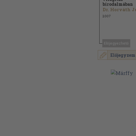
birodalmában
2007
Előjegyezhető
Előjegyzem