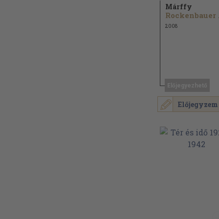
Márffy
Roc
2008
Előjegyezhető
Előjegyzem