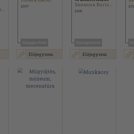
Susanna Buricchi
2007
201
Dr. Horváth József...
2005
Előjegyezhető
Előjegyezhető
El
Előjegyzem
Előjegyzem