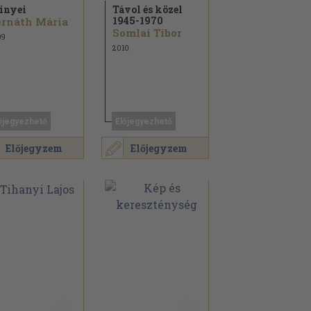
inyei
Távol és közel
1945-1970
rnáth Mária
Somlai Tibor
09
2010
őjegyezhető
Előjegyezhető
Előjegyzem
Előjegyzem