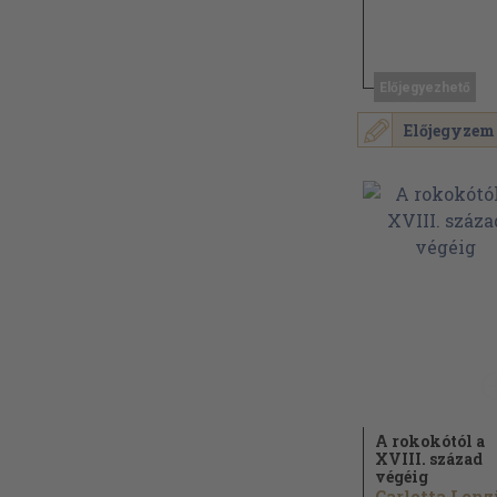
Előjegyezhető
Előjegyzem
A rokokótól a
XVIII. század
végéig