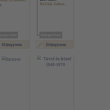
Bellák Gábor...
0
őjegyezhető
Előjegyezhető
Előjegyzem
Előjegyzem