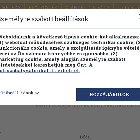
TÁRUHÁZ
ELŐJEGYZÉS
AJÁNDÉKUTALVÁNY
Partnerün
SZÁLLÍTÁS
SEGÍTSÉG
Személyre szabott beállítások
1.
Részletes kereső
Témaköri fa
eboldalunk a következő típusú cookie-kat alkalmazza:
1) weboldal működéséhez szükséges technikai cookie, (2
KIADV
unkcionális cookie, amely a szolgáltatás igénybe vételé
LEGNA
eszi az Ön számára könnyebbé és gyorsabbá, (3)
arketing cookie, amely alapján személyre szabott
PILLANATNYI ÁRAINK
FENNTARTHATÓ OLVASMÁN
irdetésekkel kereshetjük meg Önt.
A
ütiszabályzatunkat itt érheti el.
ütibeállítások
HOZZÁJÁRULOK
Danyi Orsolya művei, könyvek, használt
.
1 oldal