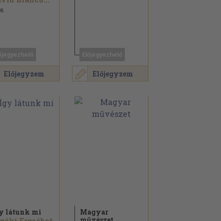
08
őjegyezhető
Előjegyezhető
Előjegyzem
Előjegyzem
y látunk mi
Magyar
művészet
zéki Erzsébet