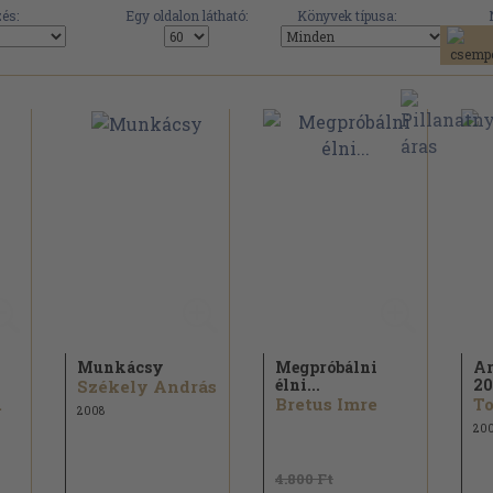
és:
Egy oldalon látható:
Könyvek típusa:
Munkácsy
Megpróbálni
Ar
élni...
20
Székely András
.
Bretus Imre
To
2008
20
4.800 Ft