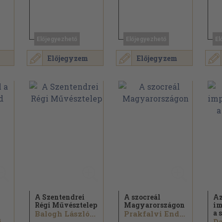
Előjegyezhető
Előjegyezhető
El
Előjegyzem
Előjegyzem
A Szentendrei
A szocreál
A
Régi Művésztelep
Magyarországon
im
a 
Balogh László...
Prakfalvi Endre...
Carlotta Lenzi Lacomelli
Da