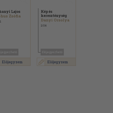
hanyi Lajos
Kép és
kereszténység
hus Zsófia
Danyi Orsolya
2
2014
őjegyezhető
Előjegyezhető
Előjegyzem
Előjegyzem