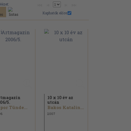
Nézet:
Kaphatók előre:
tmagazin
10 x 10 év az
06/
5.
utcán
por Tünde...
Bakos Katalin...
06
2007