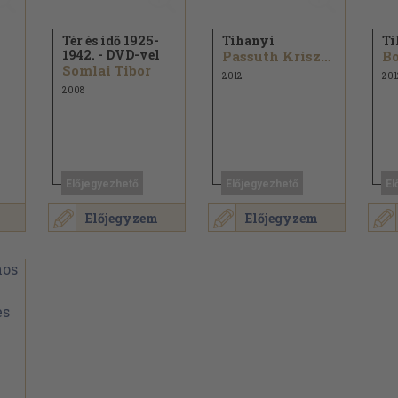
Tér és idő 1925-
Tihanyi
Ti
1942. - DVD-vel
Passuth Krisztina
Bo
Somlai Tibor
2012
201
2008
Előjegyezhető
Előjegyezhető
El
Előjegyzem
Előjegyzem