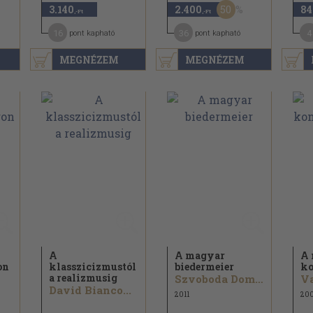
50
3.140
2.400
84
,-Ft
,-Ft
16
36
4
pont kapható
pont kapható
MEGNÉZEM
MEGNÉZEM
A
A magyar
A 
on
klasszicizmustól
biedermeier
ko
a realizmusig
Szvoboda Dománszky Gabriella
Va
David Bianco...
2011
20