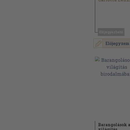
Előjegyezhető
Előjegyzem
Barangolások 
világítás