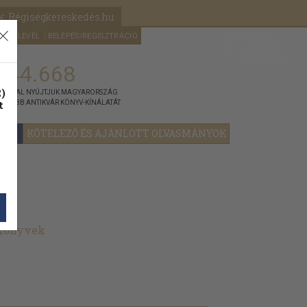
k: Régiségkereskedés.hu
A kosaram
HÍRLEVÉL
BELÉPÉS/REGISZTRÁCIÓ
MÉG
0
5000
Ft
144.668
)
ÁNNYAL NYÚJTJUK MAGYARORSZÁG
t
GYOBB ANTIKVÁR KÖNYV-KÍNÁLATÁT
YOK
KÖTELEZŐ ÉS AJÁNLOTT OLVASMÁNYOK
 könyvek