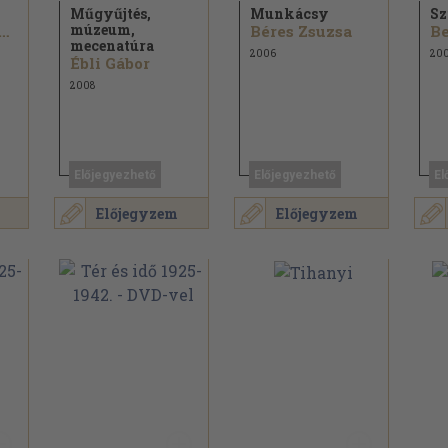
Műgyűjtés,
Munkácsy
Sz
múzeum,
kenbauer Zoltán
Béres Zsuzsa
Be
mecenatúra
2006
20
Ébli Gábor
2008
Előjegyezhető
Előjegyezhető
El
Előjegyzem
Előjegyzem