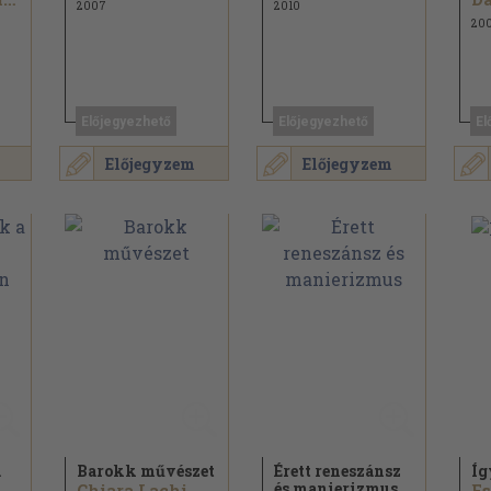
2007
2010
20
Előjegyezhető
Előjegyezhető
El
Előjegyzem
Előjegyzem
a
Barokk művészet
Érett reneszánsz
Íg
és manierizmus
Chiara Lachi
Es