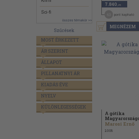
Krimi
7.840
,-Ft
Sci-fi
63
pont kapható
összes témakör >>
MEGNÉZEM
Szűrések
MOST ÉRKEZETT
ÁR SZERINT
ÁLLAPOT
PILLANATNYI ÁR
KIADÁS ÉVE
NYELV
KÜLÖNLEGESSÉGEK
A gótika
Magyarország
Marosi Ernő
2008