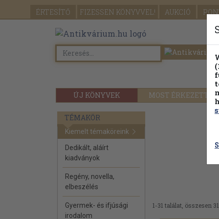
ÉRTESÍTŐ
FIZESSEN
KÖNYVVEL!
AUKCIÓ
PON
W
(
f
t
m
ÚJ KÖNYVEK
MOST ÉRKEZETT
h
s
TÉMAKÖR
Kiemelt témaköreink
S
Dedikált, aláírt
kiadványok
Regény, novella,
elbeszélés
Gyermek- és ifjúsági
1-31 találat, összesen 31
irodalom