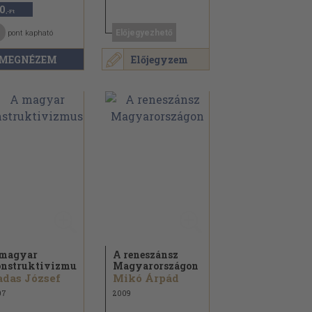
0
,-Ft
Előjegyezhető
pont kapható
MEGNÉZEM
Előjegyzem
magyar
A reneszánsz
nstruktivizmus
Magyarországon
das József
Mikó Árpád
07
2009