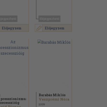
őjegyezhető
Előjegyezhető
Előjegyzem
Előjegyzem
z
Barabás Miklós
presszionizmustól
Veszprémi Nóra
szecesszióig
2009
vid Bianco...