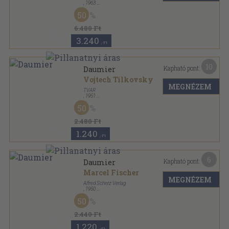
,
1963
Tűzött kötés
,
38
oldal
50
6.480 Ft
3.240
,-Ft
10
Kapható pont:
Daumier
Vojtech Tilkovsky
MEGNÉZEM
TVAR
,
1951
Félvászon
,
131
oldal
50
2.480 Ft
1.240
,-Ft
6
Kapható pont:
Daumier
Marcel Fischer
MEGNÉZEM
Alfred Scherz Verlag
,
1950
Fűzött kemény papírkötés
,
138
oldal
50
Scherz Kunstbücher sorozat
2.440 Ft
1.220
,-Ft