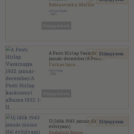
Rabinovszky Márius
Amicus Kiadás
,
1927
Varrott papírkötés
,
53
oldal
Magyar Művészeti Könyvtár sorozat
Előjegyezhető
A Pesti Hirlap Vasárnapja 1932.
Előjegyzem
január-december/A Pesti
Hirlap karácsonyi albuma
Farkas Imre
...
1932. I-II.
Pesti Hirlap
,
1932
Könyvkötői kötés
,
2652
oldal
A Pesti Hirlap Vasárnapja sorozat
Előjegyezhető
Uj Idők 1943. január-június (fél
Előjegyzem
évfolyam)
Szabolcsi Bence
...