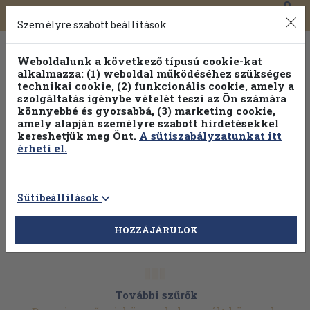
0
Toggle
Főmenü
Könyveink
navigation
Személyre szabott beállítások
Weboldalunk a következő típusú cookie-kat
alkalmazza: (1) weboldal működéséhez szükséges
technikai cookie, (2) funkcionális cookie, amely a
szolgáltatás igénybe vételét teszi az Ön számára
könnyebbé és gyorsabbá, (3) marketing cookie,
amely alapján személyre szabott hirdetésekkel
kereshetjük meg Önt.
A sütiszabályzatunkat itt
érheti el.
Sütibeállítások
HOZZÁJÁRULOK
További szűrők