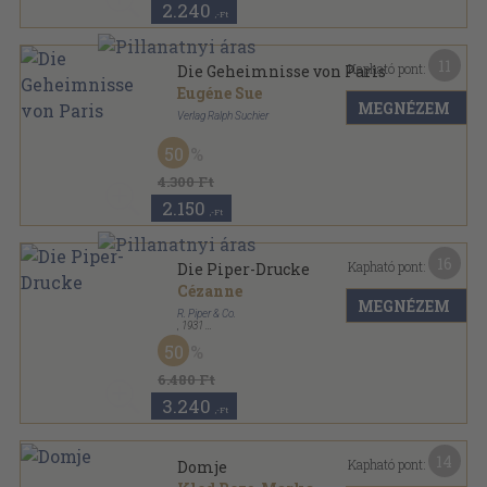
2.240
,-Ft
11
Kapható pont:
Die Geheimnisse von Paris
Eugéne Sue
MEGNÉZEM
Verlag Ralph Suchier
Fűzött kemény papírkötés
,
743
oldal
50
4.300 Ft
2.150
,-Ft
16
Kapható pont:
Die Piper-Drucke
Cézanne
MEGNÉZEM
R. Piper & Co.
,
1931
Tűzött kötés
,
90
oldal
50
6.480 Ft
3.240
,-Ft
14
Kapható pont:
Domje