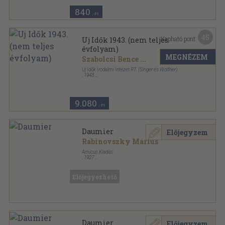
840
,-Ft
45
Kapható pont:
Uj Idők 1943. (nem teljes
évfolyam)
MEGNÉZEM
Szabolcsi Bence
...
Uj Idők Irodalmi Intézet RT. (Singer és Wolfner)
,
1943
Aranyozott kiadói félvászon
,
750
oldal
Uj Idők sorozat
9.080
,-Ft
Daumier
Előjegyzem
Rabinovszky Márius
Amicus Kiadás
,
1927
Tűzött kötés
,
28
oldal
Magyar Művészeti Könyvtár sorozat
Előjegyezhető
Daumier
Előjegyzem