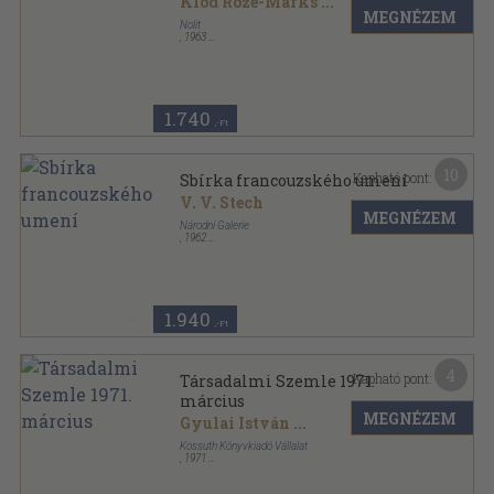
Klod Roze-Marks
...
MEGNÉZEM
Nolit
,
1963
Ragasztott papírkötés
,
43
oldal
Mala Umetnicka Enciklopedija sorozat
1.740
,-Ft
10
Kapható pont:
Sbírka francouzského umení
V. V. Stech
MEGNÉZEM
Národní Galerie
,
1962
Ragasztott papírkötés
,
112
oldal
1.940
,-Ft
4
Kapható pont:
Társadalmi Szemle 1971.
március
MEGNÉZEM
Gyulai István
...
Kossuth Könyvkiadó Vállalat
,
1971
Ragasztott papírkötés
,
110
oldal
Társadalmi Szemle sorozat