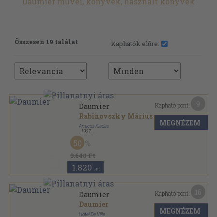
Daumier művei, könyvek, használt könyvek
Összesen 19 találat
Kaphatók előre:
9
Kapható pont:
Daumier
Rabinovszky Márius
MEGNÉZEM
Amicus Kiadás
,
1927
Könyvkötői kötés
,
53
oldal
50
Magyar Művészeti Könyvtár sorozat
3.640 Ft
1.820
,-Ft
16
Kapható pont:
Daumier
Daumier
MEGNÉZEM
Hotel De Ville