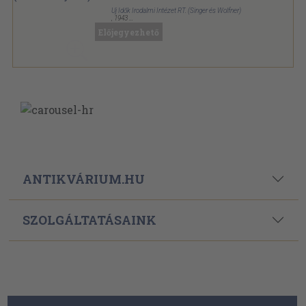
Uj Idők Irodalmi Intézet RT. (Singer és Wolfner)
,
1943
Könyvkötői vászonkötés
,
780
oldal
Előjegyezhető
Uj Idők sorozat
ANTIKVÁRIUM.HU
SZOLGÁLTATÁSAINK