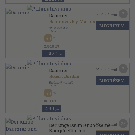
7
Kapható pont:
Daumier
Rabinovszky Márius
MEGNÉZEM
Amicus Kiadás
,
1927
Amatőr papírkötés
,
28
oldal
50
Magyar Művészeti Könyvtár sorozat
2.840 Ft
1.420
,-Ft
7
Kapható pont:
Daumier
Robert Jordan
MEGNÉZEM
Európa Könyvkiadó
,
1976
Vászon
,
519
oldal
50
Századok-emberek sorozat
960 Ft
480
,-Ft
25
Kapható pont:
Der junge Daumier und seine
Kampfgefährten