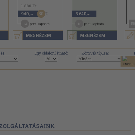
1.880 Ft
50
940
3.640
,-Ft
,-Ft
14
18
El
pont kapható
pont kapható
MEGNÉZEM
MEGNÉZEM
és:
Egy oldalon látható:
Könyvek típusa:
ZOLGÁLTATÁSAINK