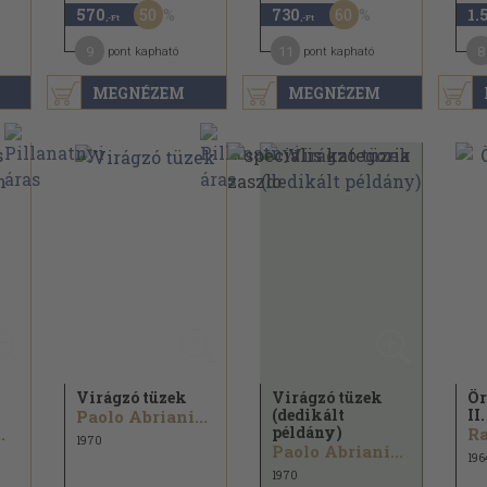
50
60
570
730
1.
,-Ft
,-Ft
9
11
8
pont kapható
pont kapható
MEGNÉZEM
MEGNÉZEM
Virágzó tüzek
Virágzó tüzek
Ör
(dedikált
II.
Paolo Abriani...
példány)
.
Ra
1970
Paolo Abriani...
196
1970