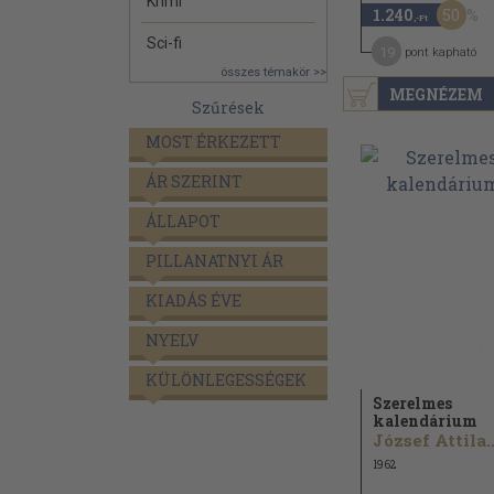
Krimi
50
1.240
,-Ft
Sci-fi
19
pont kapható
összes témakör >>
MEGNÉZEM
Szűrések
MOST ÉRKEZETT
ÁR SZERINT
ÁLLAPOT
PILLANATNYI ÁR
KIADÁS ÉVE
NYELV
KÜLÖNLEGESSÉGEK
Szerelmes
kalendárium
József Attila..
1962