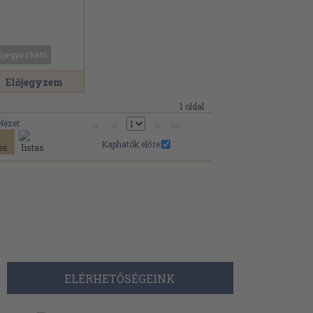
őjegyezhető
Előjegyzem
1 oldal
Nézet:
Kaphatók előre:
ELÉRHETŐSÉGEINK