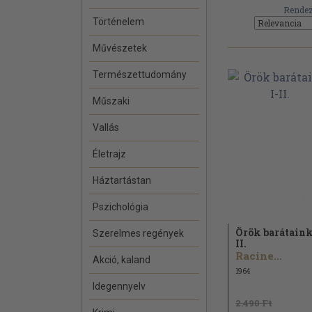
Rendez
Történelem
Művészetek
Természettudomány
Műszaki
Vallás
Életrajz
Háztartástan
Pszichológia
Örök barátaink
Szerelmes regények
II.
Racine...
Akció, kaland
1964
Idegennyelv
2.490 Ft