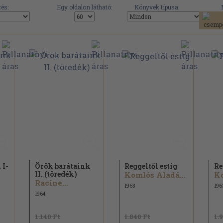
és:
Egy oldalon látható:
Könyvek típusa:
 I-
Örök barátaink
Reggeltől estig
Re
II. (töredék)
Komlós Aladár...
Racine...
1963
196
1964
1.140 Ft
1.840 Ft
1.