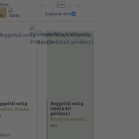
Nézet:
Kaphatók előre:
ggeltől estig
Reggeltől estig
(dedikált
Komlós Aladár...
példány)
3
Komlós Aladár...
1963
980 Ft