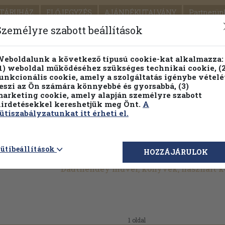
TÁRUHÁZ
ELŐJEGYZÉS
AJÁNDÉKUTALVÁNY
Partnerün
SZÁLLÍTÁS
SEGÍTSÉG
Személyre szabott beállítások
1.
Részletes kereső
Témaköri fa
eboldalunk a következő típusú cookie-kat alkalmazza:
1) weboldal működéséhez szükséges technikai cookie, (2
KIADV
unkcionális cookie, amely a szolgáltatás igénybe vételé
LEGNA
eszi az Ön számára könnyebbé és gyorsabbá, (3)
arketing cookie, amely alapján személyre szabott
PILLANATNYI ÁRAINK
FENNTARTHATÓ OLVASMÁN
irdetésekkel kereshetjük meg Önt.
A
ütiszabályzatunkat itt érheti el.
ütibeállítások
HOZZÁJÁRULOK
Dauthendey művei, könyvek, használt 
1 oldal