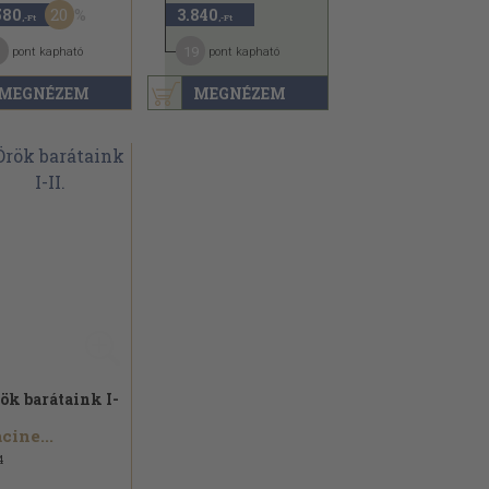
20
580
3.840
,-Ft
,-Ft
19
pont kapható
pont kapható
MEGNÉZEM
MEGNÉZEM
ök barátaink I-
cine...
4