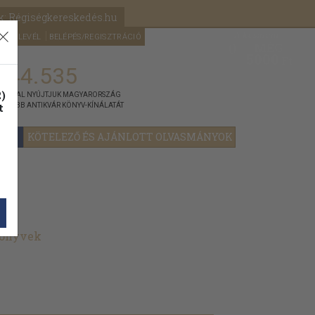
k: Régiségkereskedés.hu
A kosaram
HÍRLEVÉL
BELÉPÉS/REGISZTRÁCIÓ
MÉG
0
5000
Ft
144.535
)
ÁNNYAL NYÚJTJUK MAGYARORSZÁG
t
GYOBB ANTIKVÁR KÖNYV-KÍNÁLATÁT
YOK
KÖTELEZŐ ÉS AJÁNLOTT OLVASMÁNYOK
könyvek