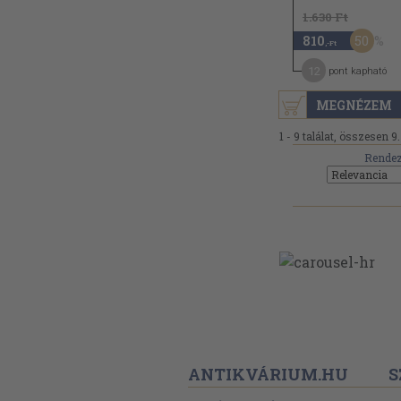
1.630 Ft
50
810
,-Ft
12
pont kapható
MEGNÉZEM
1 - 9 találat, összesen 9.
Rendez
ANTIKVÁRIUM.HU
S