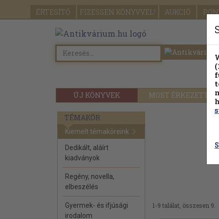
ÉRTESÍTŐ
FIZESSEN
KÖNYVVEL!
AUKCIÓ
PON
W
(
f
t
m
ÚJ KÖNYVEK
MOST ÉRKEZETT
h
s
TÉMAKÖR
Kiemelt témaköreink
S
Dedikált, aláírt
kiadványok
Regény, novella,
elbeszélés
Gyermek- és ifjúsági
1-9 találat, összesen 9.
irodalom