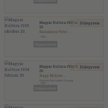
Előjegyezhető
Magyar Kultúra sorozat
Magyar Kultúra 1933. október
Előjegyzem
20.
Balásházy Péter
...
,
1933
Tűzött kötés
,
47
oldal
Magyar Kultúra sorozat
Előjegyezhető
Magyar Kultúra 1934. február
Előjegyzem
20.
Nagy Miklós
...
Pázmány Péter Irodalmi Társaság
,
1934
Tűzött kötés
,
48
oldal
Előjegyezhető
Magyar Kultúra sorozat