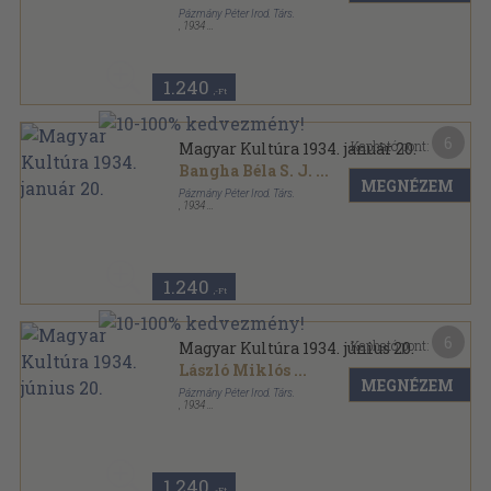
Pázmány Péter Irod. Társ.
,
1934
Tűzött kötés
,
47
oldal
Magyar Kultúra sorozat
1.240
,-Ft
6
Kapható pont:
Magyar Kultúra 1934. január 20.
Bangha Béla S. J.
...
MEGNÉZEM
Pázmány Péter Irod. Társ.
,
1934
Tűzött kötés
,
48
oldal
Magyar Kultúra sorozat
1.240
,-Ft
6
Kapható pont:
Magyar Kultúra 1934. június 20.
László Miklós
...
MEGNÉZEM
Pázmány Péter Irod. Társ.
,
1934
Tűzött kötés
,
27
oldal
Magyar Kultúra sorozat
1.240
,-Ft