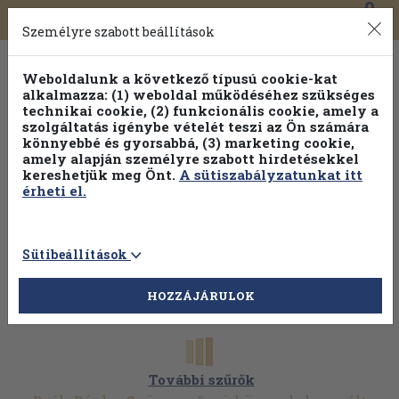
0
Toggle
Főmenü
Könyveink
navigation
Személyre szabott beállítások
Weboldalunk a következő típusú cookie-kat
alkalmazza: (1) weboldal működéséhez szükséges
technikai cookie, (2) funkcionális cookie, amely a
szolgáltatás igénybe vételét teszi az Ön számára
könnyebbé és gyorsabbá, (3) marketing cookie,
Válogasson több mint 1.000.000 kiadványunk közül
10-
amely alapján személyre szabott hirdetésekkel
100% kedvezménnyel!
kereshetjük meg Önt.
A sütiszabályzatunkat itt
érheti el.
Sütibeállítások
HOZZÁJÁRULOK
További szűrők