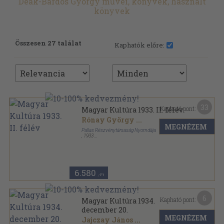
Deák-Bárdos György művei, könyvek, használt
könyvek
Összesen 27 találat
Kaphatók előre:
33
Kapható pont:
Magyar Kultúra 1933. II. félév
Rónay György
...
MEGNÉZEM
Pallas Részvénytársaság Nyomdája
,
1933
Könyvkötői kötés
,
544
oldal
Magyar Kultúra sorozat
6.580
,-Ft
6
Kapható pont:
Magyar Kultúra 1934.
december 20.
MEGNÉZEM
Jajczay János
...