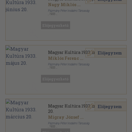
Nagy Miklós
...
Pázmány Péter Irodalmi Társaság
,
1933
Tűzött kötés
,
48
oldal
Magyar Kultúra sorozat
Előjegyezhető
Magyar Kultúra 1933. május 20.
Előjegyzem
Miklós Ferenc
...
Pázmány Péter Irodalmi Társaság
,
1933
Tűzött kötés
,
47
oldal
Magyar Kultúra sorozat
Előjegyezhető
Magyar Kultúra 1933. március
Előjegyzem
20.
Migray József
...
Pázmány Péter Irodalmi Társaság
,
1933
Tűzött kötés
,
47
oldal