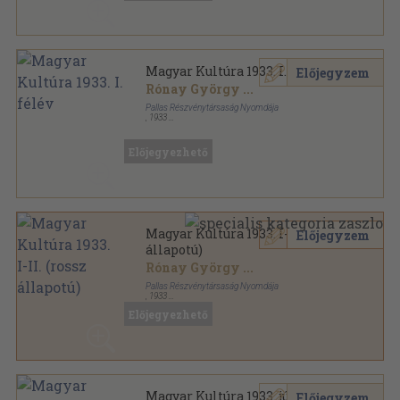
Magyar Kultúra 1933. I. félév
Előjegyzem
Rónay György
...
Pallas Részvénytársaság Nyomdája
,
1933
Könyvkötői kötés
,
576
oldal
Magyar Kultúra sorozat
Előjegyezhető
Magyar Kultúra 1933. I-II. (rossz
Előjegyzem
állapotú)
Rónay György
...
Pallas Részvénytársaság Nyomdája
,
1933
Könyvkötői kötés
,
1120
oldal
Előjegyezhető
Magyar Kultúra sorozat
Magyar Kultúra 1933. június 20.
Előjegyzem