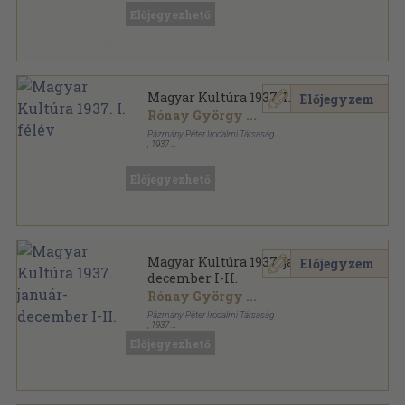
Könyvkötői vászonkötés
,
734
oldal
Előjegyezhető
Magyar Kultúra sorozat
Magyar Kultúra 1937. I. félév
Előjegyzem
Rónay György
...
Pázmány Péter Irodalmi Társaság
,
1937
Könyvkötői kötés
,
383
oldal
Magyar Kultúra sorozat
Előjegyezhető
Magyar Kultúra 1937. január-
Előjegyzem
december I-II.
Rónay György
...
Pázmány Péter Irodalmi Társaság
,
1937
Könyvkötői kötés
,
734
oldal
Előjegyezhető
Magyar Kultúra sorozat