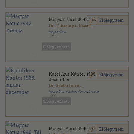
Magyar Kórus 1942. Tavasz
Előjegyzem
Dr. Taksonyi József
...
Magyar Kórus
,
1942
Tűzött kötés
,
16
oldal
Magyar Kórus sorozat
Előjegyezhető
Katolikus Kántor 1938. január-
Előjegyzem
december
Dr. Szabó Imre
...
Magyar Orsz. Katolikus Kántorszövetség
,
1938
Tűzött kötés
,
202
oldal
Előjegyezhető
Katolikus Kántor sorozat
Magyar Kórus 1940. Tél
Előjegyzem