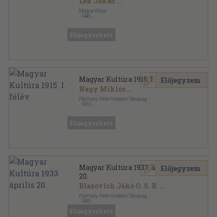
Léh Jakab
...
Magyar Kórus
,
1940
Tűzött kötés
,
16
oldal
Magyar Kórus sorozat
Előjegyezhető
Magyar Kultúra 1915. I. félév
Előjegyzem
Nagy Miklós
...
Pázmány Péter Irodalmi Társaság
,
1915
Könyvkötői kötés
,
576
oldal
Magyar Kultúra sorozat
Előjegyezhető
Magyar Kultúra 1933. április
Előjegyzem
20.
Blazovich Jákó O. S. B.
...
Pázmány Péter Irodalmi Társaság
,
1933
Tűzött kötés
,
47
oldal
Előjegyezhető
Magyar Kultúra sorozat