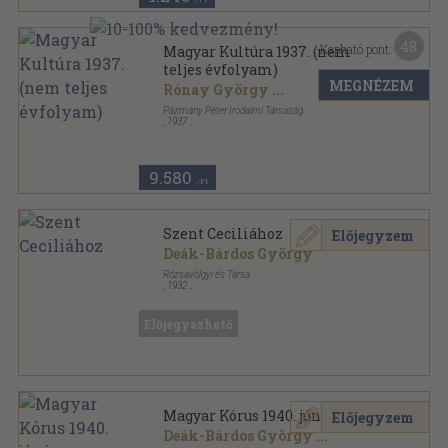
48
Kapható pont:
Magyar Kultúra 1937. (nem
teljes évfolyam)
MEGNÉZEM
Rónay György
...
Pázmány Péter Irodalmi Társaság
,
1937
Tűzött kötés
,
622
oldal
Magyar Kultúra sorozat
9.580
,-Ft
Szent Ceciliához
Előjegyzem
Deák-Bárdos György
Rózsavölgyi és Társa
,
1932
Tűzött kötés
,
24
oldal
Előjegyezhető
Magyar Kórus 1940. június
Előjegyzem
Deák-Bárdos György
...