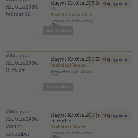
Magyar Kultúra 1935. február
Előjegyzem
20.
Borbély István S. J.
...
Pázmány Péter Irodalmi Társaság
,
1935
Varrott papírkötés
,
48
oldal
Előjegyezhető
Magyar Kultúra sorozat
Magyar Kultúra 1936. II. félév
Előjegyzem
Szabolcsi Bence
...
Pázmány Péter Irodalmi Társaság
,
1936
Könyvkötői kötés
,
351
oldal
Magyar Kultúra sorozat
Előjegyezhető
Magyar Kultúra 1936. január-
Előjegyzem
december
Szabolcsi Bence
...
Pázmány Péter Irodalmi Társaság
,
1936