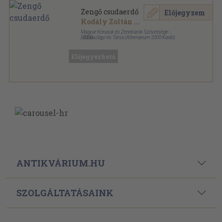
Zengő csudaerdő
Előjegyzem
Kodály Zoltán
...
Magyar Kórusok és Zenekarok Szövetsége-
Rózsavölgyi és Társa (Athenaeum 2000 Kiadó)
,
2000
Fűzött kemény papírkötés
,
239
oldal
Előjegyezhető
ANTIKVÁRIUM.HU
SZOLGÁLTATÁSAINK