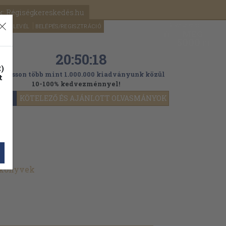
k: Régiségkereskedés.hu
A kosaram
HÍRLEVÉL
BELÉPÉS/REGISZTRÁCIÓ
MÉG
0
5000
Ft
20:50:16
)
ogasson több mint 1.000.000 kiadványunk közül
t
10-100% kedvezménnyel!
YOK
KÖTELEZŐ ÉS AJÁNLOTT OLVASMÁNYOK
 könyvek