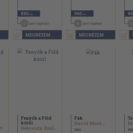
880
960
96
,-Ft
,-Ft
7
8
9
pont kapható
pont kapható
MEGNÉZEM
MEGNÉZEM
Fenyők a Föld
Fák
Te
körül
David More...
t
Debreczy Zsolt...
1990
198