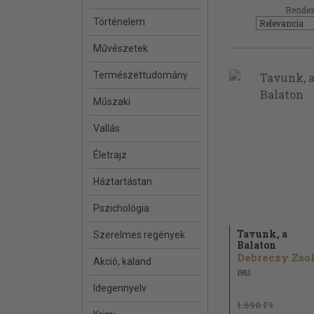
Rendez
Történelem
Művészetek
Természettudomány
Műszaki
Vallás
Életrajz
Háztartástan
Pszichológia
Tavunk, a
Szerelmes regények
Balaton
Akció, kaland
1981
Idegennyelv
1.690 Ft