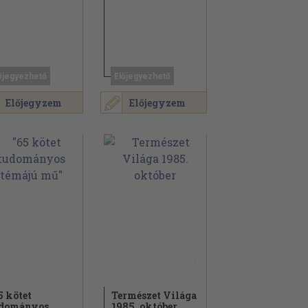
őjegyezhető
Előjegyezhető
Előjegyzem
Előjegyzem
5 kötet
Természet Világa
dományos
1985. október