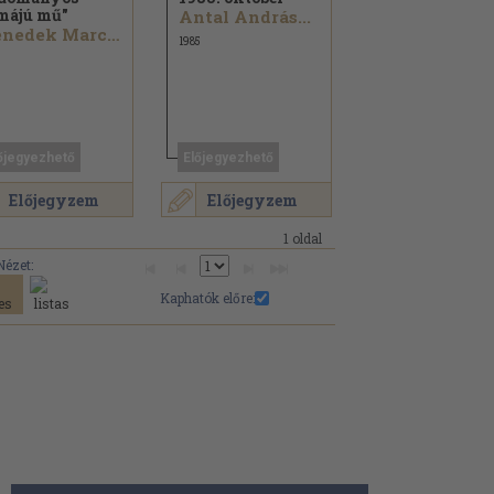
májú mű"
Antal András...
Benedek Marcell...
1985
őjegyezhető
Előjegyezhető
Előjegyzem
Előjegyzem
1 oldal
Nézet:
Kaphatók előre: