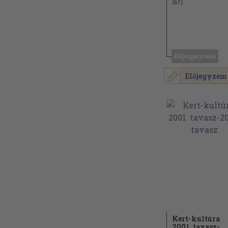
1971
Előjegyezhető
Előjegyzem
Kert-kultúra
2001. tavasz-