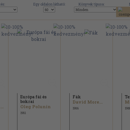
és:
Egy oldalon látható:
Könyvek típusa:
Európa fái és
Fák
Te
bokrai
David More...
Debreczy Zsolt...
Oleg Polunin
1986
198
1981