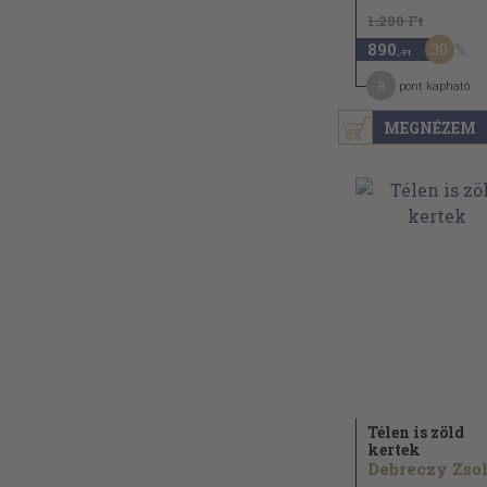
1.280 Ft
30
890
,-Ft
8
pont kapható
MEGNÉZEM
Télen is zöld
kertek
Debreczy Zsol