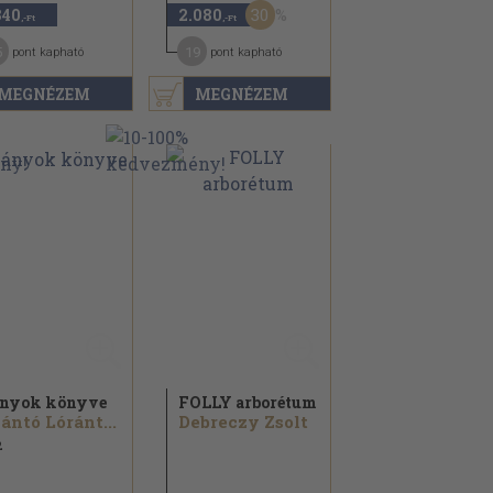
30
840
2.080
,-Ft
,-Ft
5
19
pont kapható
pont kapható
MEGNÉZEM
MEGNÉZEM
nyok könyve
FOLLY arborétum
ántó Lóránt...
Debreczy Zsolt
2