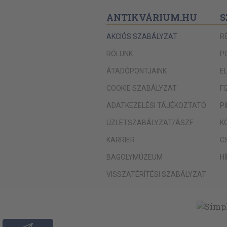
ANTIKVÁRIUM.HU
S
AKCIÓS SZABÁLYZAT
R
RÓLUNK
P
ÁTADÓPONTJAINK
E
COOKIE SZABÁLYZAT
F
ADATKEZELÉSI TÁJÉKOZTATÓ
P
ÜZLETSZABÁLYZAT/ÁSZF
K
KARRIER
C
BAGOLYMÚZEUM
H
VISSZATÉRÍTÉSI SZABÁLYZAT