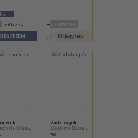
0
,-Ft
Előjegyezhető
pont kapható
MEGNÉZEM
Előjegyzem
rmések
Vadvirágok
Marjorie Blamey...
Marjorie Blamey...
8
1987