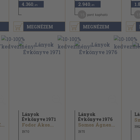
4.360
2.940
1.
,-Ft
,-Ft
15
1
pont kapható
MEGNÉZEM
MEGNÉZEM
Lányok
Lányok
Lá
Évkönyve 1971
Évkönyve 1976
Sz
Dr. Debreczy Zsolt
Fodor Ákos...
Somos Ágnes...
198
1970
1975