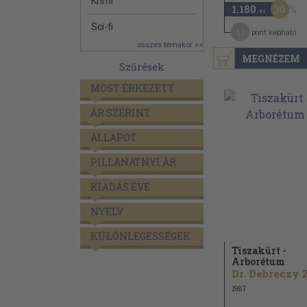
Krimi
30
1.180
,-Ft
Sci-fi
11
pont kapható
összes témakör >>
MEGNÉZEM
Szűrések
MOST ÉRKEZETT
ÁR SZERINT
ÁLLAPOT
PILLANATNYI ÁR
KIADÁS ÉVE
NYELV
KÜLÖNLEGESSÉGEK
Tiszakürt -
Arborétum
1987