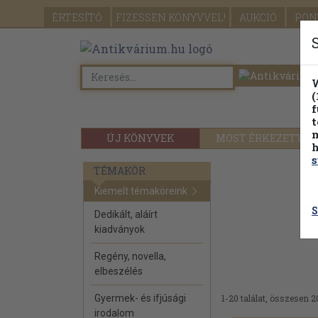
ÉRTESÍTŐ
FIZESSEN
KÖNYVVEL!
AUKCIÓ
PON
W
(
f
t
m
ÚJ KÖNYVEK
MOST ÉRKEZETT
h
s
TÉMAKÖR
Kiemelt témaköreink
S
Dedikált, aláírt
kiadványok
Regény, novella,
elbeszélés
Gyermek- és ifjúsági
1-20 találat, összesen 2
irodalom