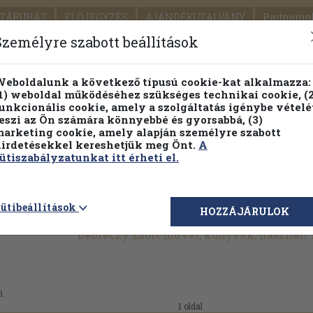
TÁRUHÁZ
ELŐJEGYZÉS
AJÁNDÉKUTALVÁNY
Partnerün
SZÁLLÍTÁS
SEGÍTSÉG
Személyre szabott beállítások
Részletes kereső
Témaköri fa
eboldalunk a következő típusú cookie-kat alkalmazza:
1) weboldal működéséhez szükséges technikai cookie, (2
Vál
unkcionális cookie, amely a szolgáltatás igénybe vételé
eszi az Ön számára könnyebbé és gyorsabbá, (3)
arketing cookie, amely alapján személyre szabott
PILLANATNYI ÁRAINK
FENNTARTHATÓ OLVASMÁN
irdetésekkel kereshetjük meg Önt.
A
ütiszabályzatunkat itt érheti el.
ütibeállítások
HOZZÁJÁRULOK
Debreczy Zsolt művei, könyvek, használt
0.
1 oldal