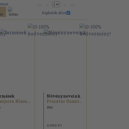
Nézet:
Kaphatók előre:
rmések
Növényneveink
Marjorie Blamey...
Priszter Szaniszló
8
1986
2.980 Ft