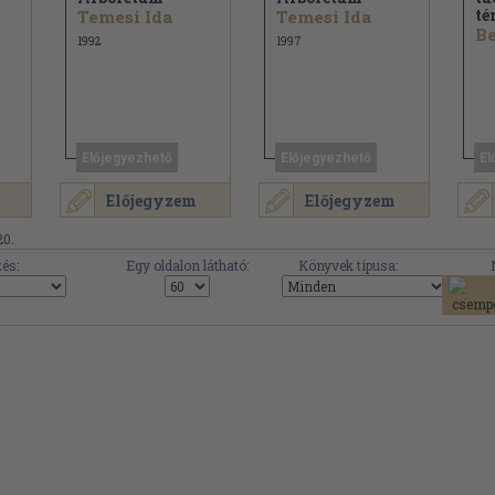
té
Temesi Ida
Temesi Ida
1992
1997
Előjegyezhető
Előjegyezhető
El
Előjegyzem
Előjegyzem
20.
és:
Egy oldalon látható:
Könyvek típusa: