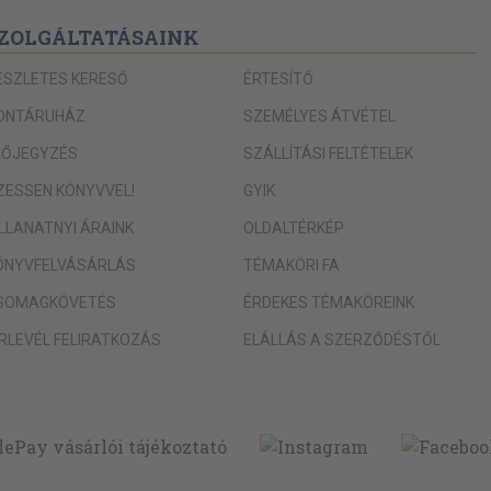
ZOLGÁLTATÁSAINK
ÉSZLETES KERESŐ
ÉRTESÍTŐ
ONTÁRUHÁZ
SZEMÉLYES ÁTVÉTEL
LŐJEGYZÉS
SZÁLLÍTÁSI FELTÉTELEK
IZESSEN KÖNYVVEL!
GYIK
ILLANATNYI ÁRAINK
OLDALTÉRKÉP
ÖNYVFELVÁSÁRLÁS
TÉMAKÖRI FA
SOMAGKÖVETÉS
ÉRDEKES TÉMAKÖREINK
ÍRLEVÉL FELIRATKOZÁS
ELÁLLÁS A SZERZŐDÉSTŐL